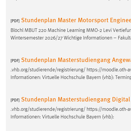
Anbieter:
Google Ireland Limited
Zweck:
Conversion-Tracking
Stundenplan Master Motorsport Engine
[PDF]
Cookie Laufzeit:
3 Monate
Blöchl MBUT 220 Machine Learning MMO-2 Levi Vertiefu
Wintersemester 2026/27 Wichtige Informationen – Faku
Facebook Pixel
Name:
Stundenplan Masterstudiengang Angewa
_fbp
[PDF]
Anbieter:
Facebook
.vhb.org/studierende/registrierung/ https://moodle.ot
Informationen: Virtuelle Hochschule Bayern (vhb): Termin
Zweck:
Conversion-Tracking
Cookie Laufzeit:
3 Monate
Stundenplan Masterstudiengang Digital
[PDF]
.vhb.org/studierende/registrierung/ https://moodle.ot
EXTERNE MEDIEN
Informationen: Virtuelle Hochschule Bayern (vhb):
Um Inhalte von Videoplattformen und Social Media
Plattformen anzeigen zu können, werden von diesen