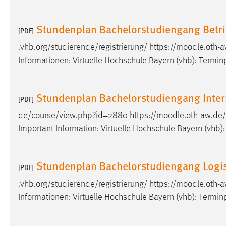
in diesem Cookie gespeichert, ob man
eingeloggt ist.
Stundenplan Bachelorstudiengang Betri
[PDF]
.vhb.org/studierende/registrierung/ https://moodle.ot
Sprachpräferenz
Informationen: Virtuelle Hochschule Bayern (vhb): Termin
Name:
site-language-preference
Zweck:
Das Cookie speichert die gewählte
Stundenplan Bachelorstudiengang Inter
[PDF]
Sprache der Website.
de/course/view.php?id=2880 https://moodle.oth-aw.de
Cookie Laufzeit:
30 Tage
Important Information: Virtuelle Hochschule Bayern (vhb)
Chat
Stundenplan Bachelorstudiengang Logist
[PDF]
Name:
MibewSessionID, MIBEW_UserID,
mibew_locale, mibew-chat-frame-style-
.vhb.org/studierende/registrierung/ https://moodle.ot
5e9dbeb1811c0446
Informationen: Virtuelle Hochschule Bayern (vhb): Termin
Zweck:
Wird benötigt um die Chatfunktion
nutzen zu können.