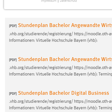
Impressum
|
Datenschutz
NOTWENDIGE COOKIES
Notwendige Cookies ermöglichen grundlegende
Funktionen und sind für die einwandfreie Funktion der
Stundenplan Bachelor Angewandte Wirts
Website erforderlich.
[PDF]
.vhb.org/studierende/registrierung/ https://moodle.ot
Einverständnis
Informationen: Virtuelle Hochschule Bayern (vhb):
Name:
cookie_consent
Zweck:
Dieser Cookie speichert die
Stundenplan Bachelor Angewandte Wirt
[PDF]
ausgewählten Einverständnis-Optionen
des Benutzers
.vhb.org/studierende/registrierung/ https://moodle.ot
Informationen: Virtuelle Hochschule Bayern (vhb): Termin
Cookie Laufzeit:
1 Jahr
Performance
Stundenplan Bachelor Digital Business
[PDF]
Name:
.vhb.org/studierende/registrierung/ https://moodle.ot
staticfilecache
Informationen: Virtuelle Hochschule Bayern (vhb): Termin
Zweck:
Für performante Seitenauslieferung wird