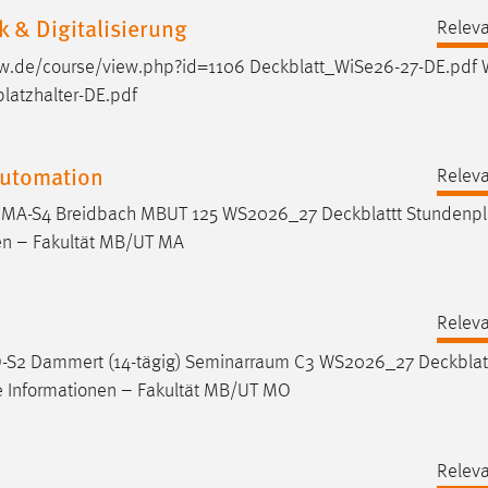
 & Digitalisierung
Releva
h-aw.de/course/view.php?id=1106
Deckblatt_WiSe26-27-DE.pdf
W
platzhalter-DE.pdf
Automation
Releva
-3 MA-S4 Breidbach MBUT 125 WS2026_27
Deckblattt
Stundenpl
en – Fakultät MB/UT MA
Releva
-S2 Dammert (14-tägig) Seminarraum C3 WS2026_27
Deckblat
 Informationen – Fakultät MB/UT MO
Releva