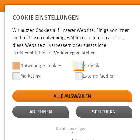
Zum Hauptinhalt springen
COOKIE EINSTELLUNGEN
Wir nutzen Cookies auf unserer Website. Einige von ihnen
sind technisch notwendig, während andere uns helfen,
diese Website zu verbessern oder zusätzliche
SUCHE
Funktionalitäten zur Verfügung zu stellen.
Notwendige Cookies
Statistik
Marketing
Externe Medien
ALLE AUSWÄHLEN
TYP: DATEIEN
ALTER: WENIGER ALS EI
Aktive Filter:
ABLEHNEN
SPEICHERN
Gesucht nach "deck".
Es wurden 21 Ergebnisse gefunden.
Z
Details anzeigen