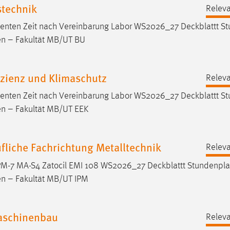
stechnik
Releva
zenten Zeit nach Vereinbarung Labor WS2026_27
Deckblattt
St
en – Fakultät MB/UT BU
izienz und Klimaschutz
Releva
zenten Zeit nach Vereinbarung Labor WS2026_27
Deckblattt
St
en – Fakultät MB/UT EEK
liche Fachrichtung Metalltechnik
Releva
PM-7 MA-S4 Zatocil EMI 108 WS2026_27
Deckblattt
Stundenpl
en – Fakultät MB/UT IPM
Maschinenbau
Releva