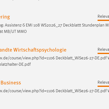
ering
Releva
ng: Assistenz-S EMI 108 WS2026_27
Deckblattt
Stundenplan M
ltät MB/UT MMO
ndte Wirtschaftspsychologie
Releva
h-aw.de/course/view.php?id=1106
Deckblatt_WiSe26-27-DE.pdf
W
platzhalter-DE.pdf
 Business
Releva
h-aw.de/course/view.php?id=1106
Deckblatt_WiSe26-27-DE.pdf
W