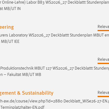
er Online-Lehre) Labor B83 WS2026_27
Deckblattt
Stundenplan
tät MB/UT IN
eering
Releva
ecturers Laboratory WS2026_27
Deckblattt
Stundenplan MBUT en
y MB/UT IEE
Releva
g Produktionstechnik MBUT 127 WS2026_27
Deckblattt
Stunden
en – Fakultät MB/UT MB
gement & Sustainability
Releva
oth-aw.de/course/view.php?id=2880
Deckblatt_WiSe26-27-EN.
: Terminplatzhalter-EN.pdf