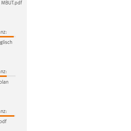
 MBUT.pdf
nz:
glisch
nz:
plan
nz:
pdf