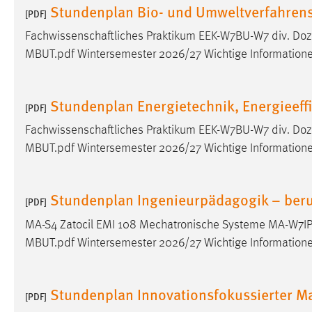
Stundenplan Bio- und Umweltverfahren
[PDF]
Cookie Laufzeit:
MibewSessionID, mibew-chat-frame-
style-5e9dbeb1811c0446 =
Fachwissenschaftliches Praktikum EEK-W7BU-W7 div. Do
Sitzungslaufzeit, mibew_locale = 3
MBUT.pdf Wintersemester 2026/27 Wichtige Information
Jahre, MIBEW_UserID = 1 Jahr
Login
Stundenplan Energietechnik, Energieeff
[PDF]
Name:
fe_user, be_user, be_lastLoginProvider
Fachwissenschaftliches Praktikum EEK-W7BU-W7 div. Do
MBUT.pdf Wintersemester 2026/27 Wichtige Information
Zweck:
Dieser Cookie ist notwendig um sich an
der Website einloggen zu können.
Stundenplan Ingenieurpädagogik – beruf
Cookie Laufzeit:
24 Stunden
[PDF]
MA-S4 Zatocil EMI 108 Mechatronische Systeme MA-W7I
MBUT.pdf Wintersemester 2026/27 Wichtige Information
STATISTIK
Statistik Cookies erfassen Informationen anonym.
Stundenplan Innovationsfokussierter 
Diese Informationen helfen uns zu verstehen, wie
[PDF]
unsere Besucher unsere Website nutzen.