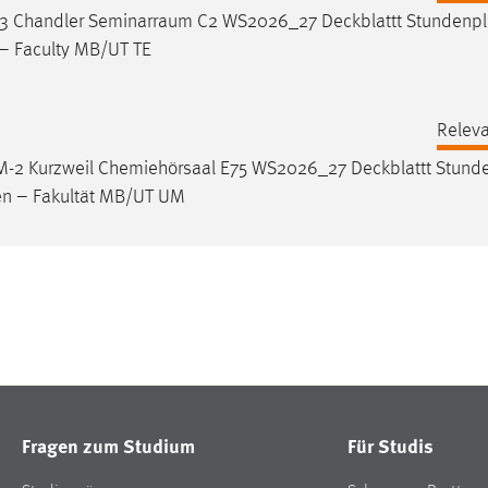
TE-W3 Chandler Seminarraum C2 WS2026_27
Deckblattt
Stundenp
 – Faculty MB/UT TE
Releva
UM-2 Kurzweil Chemiehörsaal E75 WS2026_27
Deckblattt
Stund
en – Fakultät MB/UT UM
Fragen zum Studium
Für Studis