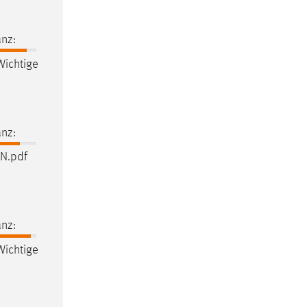
nz:
ichtige
nz:
N.pdf
nz:
ichtige