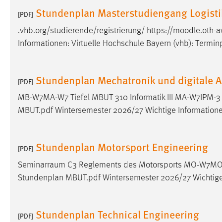
Stundenplan Masterstudiengang Logistik
externen Medien Cookies gesetzt.
[PDF]
.vhb.org/studierende/registrierung/ https://moodle.ot
YouTube
Informationen: Virtuelle Hochschule Bayern (vhb): Termin
Vimeo
Stundenplan Mechatronik und digitale 
[PDF]
MB-W7MA-W7 Tiefel MBUT 310 Informatik III MA-W7IPM
MBUT.pdf Wintersemester 2026/27 Wichtige Information
Stundenplan Motorsport Engineering
[PDF]
Seminarraum C3 Reglements des Motorsports MO-W7MO
Stundenplan MBUT.pdf Wintersemester 2026/27 Wichtige
Stundenplan Technical Engineering
[PDF]