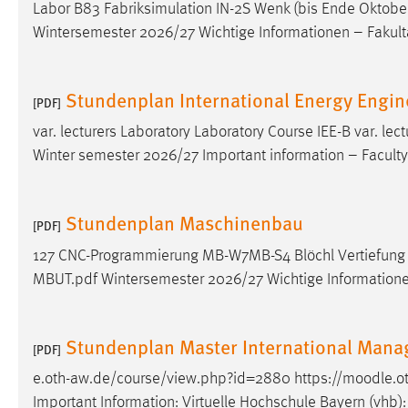
Labor B83 Fabriksimulation IN-2S Wenk (bis Ende Oktob
Wintersemester 2026/27 Wichtige Informationen – Fakul
Matomo
Name:
_pk_ref, _pk_cvar, _pk_id, _pk_ses
Stundenplan International Energy Engin
[PDF]
Zweck:
Zugriffsstatistik
var. lecturers Laboratory Laboratory Course IEE-B var. l
Cookie Laufzeit:
Max. 13 Monate
Winter semester 2026/27 Important information – Facult
MARKETING
Stundenplan Maschinenbau
[PDF]
Marketing Cookies werden von Drittanbietern
127 CNC-Programmierung MB-W7MB-S4 Blöchl Vertiefun
verwendet, um personalisierte Werbung anzuzeigen.
MBUT.pdf Wintersemester 2026/27 Wichtige Information
Sie tun dies, indem sie Besucher über Websites
hinweg verfolgen.
Stundenplan Master International Mana
[PDF]
Google Ads
e.oth-aw.de/course/view.php?id=2880 https://moodle.
Name:
_gcl_au
Important Information: Virtuelle Hochschule Bayern (vhb)