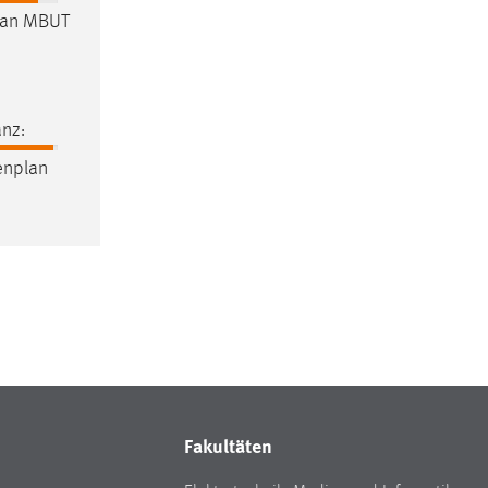
lan MBUT
nz:
enplan
Fakultäten