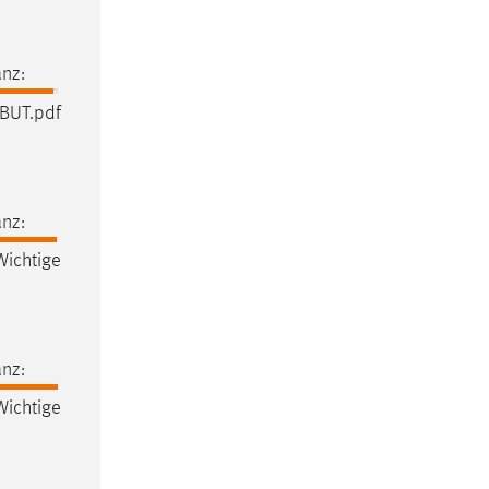
nz:
BUT.pdf
nz:
ichtige
nz:
ichtige