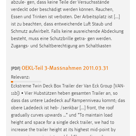
abzule- gen, dass keine Teile der Versuchsstände
verdeckt
oder beschädigt werden können. Rauchen,
Essen und Trinken ist verboten. Der Arbeitsplatz ist [...]
ist zu beachten, dass entweichende Luft Staub und
Schmutz aufwirbelt. Falls keine ausreichende
Abdeckung
besteht, muss eine Schutzbrille getra- gen werden.
Zugangs- und Schaltberechtigung am Schaltkasten
OEKL-Teil 3-Massnahmen 2011.03.31
[PDF]
Relevanz:
Eckstreme Twin
Deck
Box Trailer der Van Eck Group [VAN-
11b]) • Vier Hubstützen heben gesamten Trailer an, so
dass das untere
Ladedeck
auf Rampenniveau kommt; das
obere
Ladedeck
ist heb- /senkbar [...] front, the roof
gradually curves upwards …“ und “To maintain load
height and space for a single
deck
trailer, we had to
increase the trailer height at its highest mid-point by