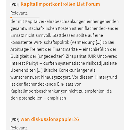
Kapitalimportkontrollen List Forum
[PDF]
Relevanz:
der mit Kapitalverkehrsbeschränkungen einher gehenden
gesamtwirtschaft- lichen Kosten ist ein
flächendeckender
Einsatz nicht sinnvoll. Stattdessen sollte auf eine
konsistente Wirt- schaftspolitik (Vermeidung [...] 10 Bei
Arbitrage-Freiheit der Finanzmärkte – einschließlich der
Gültigkeit der (
ungedeckten
) Zinsparität (UIP, Uncovered
Interest Parity) – dürften systematische risikoadjustierte
Überrenditen [...] litische Korrektur länger als
wünschenswert hinausgezögert. Vor diesem Hintergrund
ist der
flächendeckende
Ein- satz von
Kapitalimportbeschränkungen nicht zu empfehlen, da
den potenziellen – empirisch
wen diskussionspapier26
[PDF]
Relevanz: