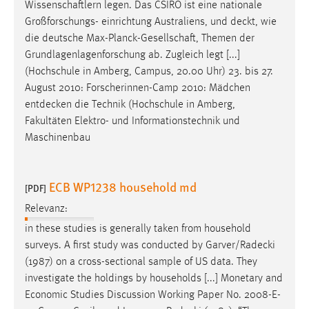
EXTERNE MEDIEN
Wissenschaftlern legen. Das CSIRO ist eine nationale
Großforschungs- einrichtung Australiens, und
deckt
, wie
Um Inhalte von Videoplattformen und Social Media
die deutsche Max-Planck-Gesellschaft, Themen der
Plattformen anzeigen zu können, werden von diesen
Grundlagenlagenforschung ab. Zugleich legt [...]
externen Medien Cookies gesetzt.
(Hochschule in Amberg, Campus, 20.00 Uhr) 23. bis 27.
August 2010: Forscherinnen-Camp 2010: Mädchen
YouTube
entdecken
die Technik (Hochschule in Amberg,
Fakultäten Elektro- und Informationstechnik und
Vimeo
Maschinenbau
ECB WP1238 household md
[PDF]
Relevanz:
in these studies is generally taken from household
surveys. A first study was conducted by
Garver/Radecki
(1987) on a cross-sectional sample of US data. They
investigate the holdings by households [...] Monetary and
Economic Studies Discussion Working Paper No. 2008-E-