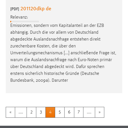
201120dkp de
[PDF]
Relevanz:
Emissionen, sondern vom Kapitalanteil an der EZB
abhängig. Durch die vor allem von Deutschland
abgedeckte
Auslandsnachfrage entstehen direkt
zurechenbare Kosten, die über den
Umverteilungsmechanismus [...] anschließende Frage ist,
warum die Auslandsnachfrage nach Euro-Noten primär
über Deutschland
abgedeckt
wird. Dafür sprechen
erstens sicherlich historische Gründe (Deutsche
Bundesbank, 2009a). Darunter
«
....
2
3
4
5
6
7
....
»