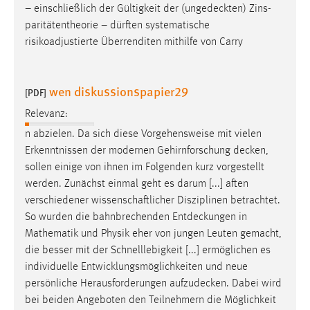
– einschließlich der Gültigkeit der (
ungedeckten
) Zins-
paritätentheorie – dürften systematische
risikoadjustierte Überrenditen mithilfe von Carry
wen diskussionspapier29
[PDF]
Relevanz:
n abzielen. Da sich diese Vorgehensweise mit vielen
Erkenntnissen der modernen Gehirnforschung
decken
,
sollen einige von ihnen im Folgenden kurz vorgestellt
werden. Zunächst einmal geht es darum [...] aften
verschiedener wissenschaftlicher Disziplinen betrachtet.
So wurden die bahnbrechenden
Entdeckungen
in
Mathematik und Physik eher von jungen Leuten gemacht,
die besser mit der Schnelllebigkeit [...] ermöglichen es
individuelle Entwicklungsmöglichkeiten und neue
persönliche Herausforderungen
aufzudecken
. Dabei wird
bei beiden Angeboten den Teilnehmern die Möglichkeit