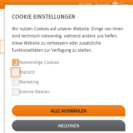
Zum Hauptinhalt springen
MyOTH
Kontakt
DE
COOKIE EINSTELLUNGEN
SUCHE
Wir nutzen Cookies auf unserer Website. Einige von ihnen
sind technisch notwendig, während andere uns helfen,
diese Website zu verbessern oder zusätzliche
JETZT BEWERBEN
Funktionalitäten zur Verfügung zu stellen.
Notwendige Cookies
SUCHE
Statistik
Marketing
FILTER
Externe Medien
Typ
ALLE AUSWÄHLEN
Erstellungsdatum
ABLEHNEN