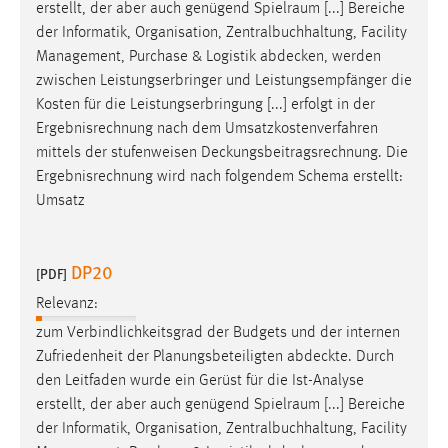
erstellt, der aber auch genügend Spielraum [...] Bereiche
Zweck:
der Informatik, Organisation, Zentralbuchhaltung, Facility
Dieser Cookie ist notwendig um sich an der Website
Management, Purchase & Logistik
abdecken
, werden
einloggen zu können.
zwischen Leistungserbringer und Leistungsempfänger die
Cookie Laufzeit:
Kosten für die Leistungserbringung [...] erfolgt in der
24 Stunden
Ergebnisrechnung nach dem Umsatzkostenverfahren
mittels der stufenweisen
Deckungsbeitragsrechnung
. Die
Ergebnisrechnung wird nach folgendem Schema erstellt:
STATISTIK
Umsatz
Statistik Cookies erfassen Informationen anonym.
Diese Informationen helfen uns zu verstehen, wie
DP20
[PDF]
unsere Besucher unsere Website nutzen.
Relevanz:
Matomo
zum Verbindlichkeitsgrad der Budgets und der internen
Zufriedenheit der Planungsbeteiligten
abdeckte
. Durch
Name:
den Leitfaden wurde ein Gerüst für die Ist-Analyse
_pk_ref, _pk_cvar, _pk_id, _pk_ses
erstellt, der aber auch genügend Spielraum [...] Bereiche
Zweck:
der Informatik, Organisation, Zentralbuchhaltung, Facility
Zugriffsstatistik