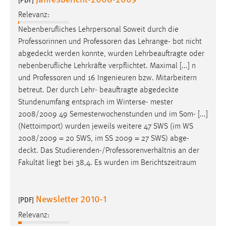
Conversion-Tracking
Relevanz:
Cookie Laufzeit:
Nebenberufliches Lehrpersonal Soweit durch die
3 Monate
Professorinnen und Professoren das Lehrange- bot nicht
abgedeckt
werden konnte, wurden Lehrbeauftragte oder
nebenberufliche Lehrkräfte verpflichtet. Maximal [...] n
Facebook Pixel
und Professoren und 16 Ingenieuren bzw. Mitarbeitern
Name:
betreut. Der durch Lehr- beauftragte
abgedeckte
_fbp
Stundenumfang entsprach im Winterse- mester
2008/2009 49 Semesterwochenstunden und im Som- [...]
Anbieter:
(Nettoimport) wurden jeweils weitere 47 SWS (im WS
Facebook
2008/2009 = 20 SWS, im SS 2009 = 27 SWS) abge-
Zweck:
deckt
. Das Studierenden-/Professorenverhältnis an der
Conversion-Tracking
Fakultät liegt bei 38,4. Es wurden im Berichtszeitraum
Cookie Laufzeit:
3 Monate
Newsletter 2010-1
[PDF]
Relevanz: