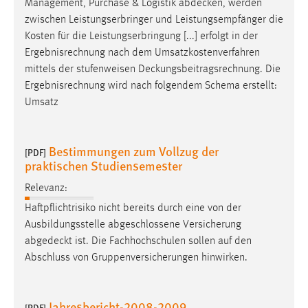
Management, Purchase & Logistik
abdecken
, werden
zwischen Leistungserbringer und Leistungsempfänger die
Cookie Laufzeit:
Kosten für die Leistungserbringung [...] erfolgt in der
Max. 13 Monate
Ergebnisrechnung nach dem Umsatzkostenverfahren
mittels der stufenweisen
Deckungsbeitragsrechnung
. Die
Ergebnisrechnung wird nach folgendem Schema erstellt:
MARKETING
Umsatz
Marketing Cookies werden von Drittanbietern
verwendet, um personalisierte Werbung anzuzeigen.
Bestimmungen zum Vollzug der
Sie tun dies, indem sie Besucher über Websites
[PDF]
praktischen Studiensemester
hinweg verfolgen.
Relevanz:
Google Ads
Haftpflichtrisiko nicht bereits durch eine von der
Ausbildungsstelle abgeschlossene Versicherung
Name:
abgedeckt
ist. Die Fachhochschulen sollen auf den
_gcl_au
Abschluss von Gruppenversicherungen hinwirken.
Anbieter:
Google Ireland Limited
Jahresbericht-2008-2009
[PDF]
Zweck: