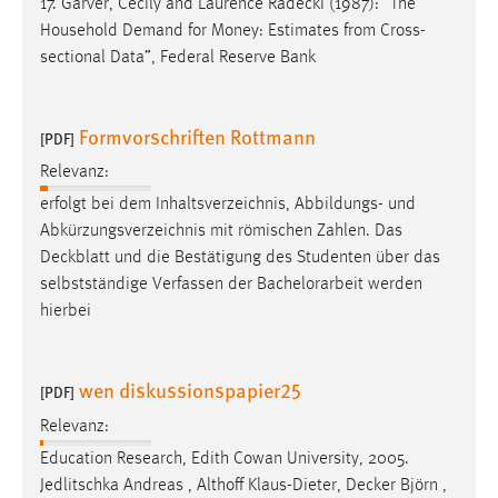
17. Garver, Cecily and Laurence
Radecki
(1987): “The
Household Demand for Money: Estimates from Cross-
sectional Data”, Federal Reserve Bank
Formvorschriften Rottmann
[PDF]
Relevanz:
erfolgt bei dem Inhaltsverzeichnis, Abbildungs- und
Abkürzungsverzeichnis mit römischen Zahlen. Das
Deckblatt
und die Bestätigung des Studenten über das
selbstständige Verfassen der Bachelorarbeit werden
hierbei
wen diskussionspapier25
[PDF]
Relevanz:
Education Research, Edith Cowan University, 2005.
Jedlitschka Andreas , Althoff Klaus-Dieter,
Decker
Björn ,