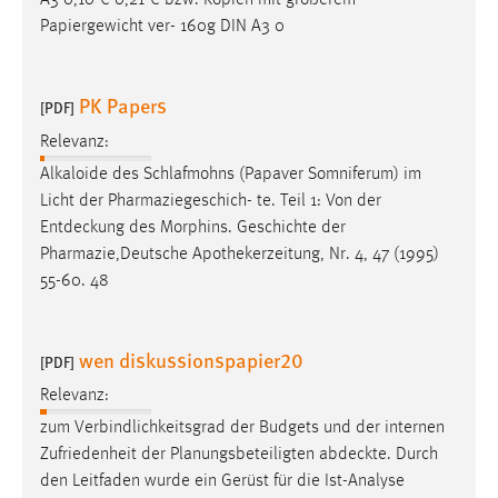
A3 0,10 € 0,21 € bzw. Kopien mit größerem
30 Tage
Papiergewicht ver- 160g DIN A3 0
Chat
PK Papers
[PDF]
Name:
MibewSessionID, MIBEW_UserID, mibew_locale, mibew-
Relevanz:
chat-frame-style-5e9dbeb1811c0446
Alkaloide des Schlafmohns (Papaver Somniferum) im
Licht der Pharmaziegeschich- te. Teil 1: Von der
Zweck:
Entdeckung
des Morphins. Geschichte der
Wird benötigt um die Chatfunktion nutzen zu können.
Pharmazie,Deutsche Apothekerzeitung, Nr. 4, 47 (1995)
Cookie Laufzeit:
55-60. 48
MibewSessionID, mibew-chat-frame-style-
5e9dbeb1811c0446 = Sitzungslaufzeit, mibew_locale = 3
Jahre, MIBEW_UserID = 1 Jahr
wen diskussionspapier20
[PDF]
Relevanz:
Login
zum Verbindlichkeitsgrad der Budgets und der internen
Name:
Zufriedenheit der Planungsbeteiligten
abdeckte
. Durch
fe_user, be_user, be_lastLoginProvider
den Leitfaden wurde ein Gerüst für die Ist-Analyse