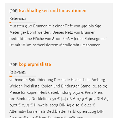
1 Jahr
Nachhaltigkeit und Innovationen
[PDF]
Relevanz:
Performance
mussten 960 Brunnen mit einer Tiefe von 450 bis 650
Name:
Meter ge- bohrt werden. Dieses Netz von Brunnen
staticfilecache
bedeckt
eine Fläche von 8000 km². • Jedes Rohrsegment
ist mit 18 km carbonisiertem Metalldraht umsponnen
Zweck:
Für performante Seitenauslieferung wird in diesem Cookie
gespeichert, ob man eingeloggt ist.
kopierpreisliste
[PDF]
Sprachpräferenz
Relevanz:
vorhanden Spiralbindung
Deckfolie
Hochschule Amberg-
Name:
Weiden Preisliste Kopien und Bindungen Stand: 01.10.09
site-language-preference
Preise für Kopien Heißklebebindung 0,50 € Preis Preis
Zweck:
pro Bindung
Deckfolie
0,50 € [...] 06 € 0,19 € 90g DIN A3
Das Cookie speichert die gewählte Sprache der Website.
0,07 € 0,19 € Hinweis: 100g DIN A3 0,10 € 0,21 €
Alternativ können als
Deckblätter
Farbkopien 120g DIN
Cookie Laufzeit: