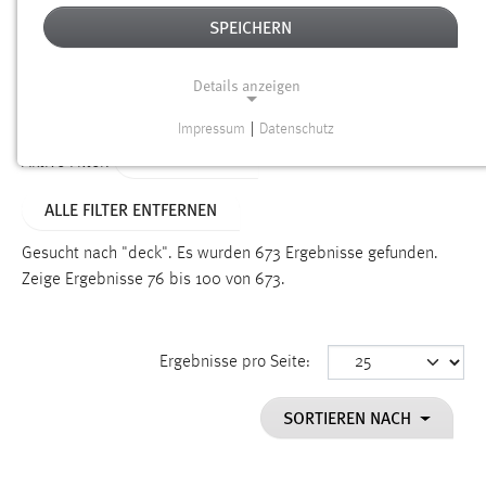
SPEICHERN
Alter
Details anzeigen
SUCHEN
Impressum
|
Datenschutz
NOTWENDIGE COOKIES
TYP: DATEIEN
Aktive Filter:
Notwendige Cookies ermöglichen grundlegende
ALLE FILTER ENTFERNEN
Funktionen und sind für die einwandfreie Funktion der
Website erforderlich.
Gesucht nach "deck".
Es wurden 673 Ergebnisse gefunden.
Zeige Ergebnisse 76 bis 100 von 673.
Einverständnis
Name:
cookie_consent
Ergebnisse pro Seite:
Zweck:
SORTIEREN NACH
Dieser Cookie speichert die ausgewählten Einverständnis-
Optionen des Benutzers
Cookie Laufzeit: