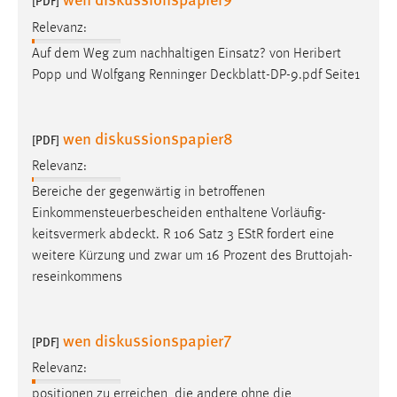
[PDF]
30 Tage
Relevanz:
Auf dem Weg zum nachhaltigen Einsatz? von Heribert
Chat
Popp und Wolfgang Renninger
Deckblatt-DP-9.pdf
Seite1
Name:
MibewSessionID, MIBEW_UserID, mibew_locale, mibew-
chat-frame-style-5e9dbeb1811c0446
wen diskussionspapier8
[PDF]
Zweck:
Relevanz:
Wird benötigt um die Chatfunktion nutzen zu können.
Bereiche der gegenwärtig in betroffenen
Einkommensteuerbescheiden enthaltene Vorläufig-
Cookie Laufzeit:
keitsvermerk
abdeckt
. R 106 Satz 3 EStR fordert eine
MibewSessionID, mibew-chat-frame-style-
5e9dbeb1811c0446 = Sitzungslaufzeit, mibew_locale = 3
weitere Kürzung und zwar um 16 Prozent des Bruttojah-
Jahre, MIBEW_UserID = 1 Jahr
reseinkommens
Login
wen diskussionspapier7
[PDF]
Name:
Relevanz:
fe_user, be_user, be_lastLoginProvider
positionen zu erreichen, die andere ohne die