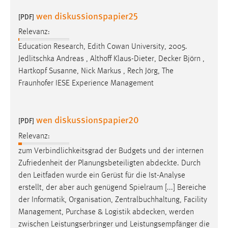
wen diskussionspapier25
[PDF]
Relevanz:
Education Research, Edith Cowan University, 2005.
Jedlitschka Andreas , Althoff Klaus-Dieter,
Decker
Björn ,
Hartkopf Susanne, Nick Markus , Rech Jörg, The
Fraunhofer IESE Experience Management
wen diskussionspapier20
[PDF]
Relevanz:
zum Verbindlichkeitsgrad der Budgets und der internen
Zufriedenheit der Planungsbeteiligten
abdeckte
. Durch
den Leitfaden wurde ein Gerüst für die Ist-Analyse
erstellt, der aber auch genügend Spielraum [...] Bereiche
der Informatik, Organisation, Zentralbuchhaltung, Facility
Management, Purchase & Logistik
abdecken
, werden
zwischen Leistungserbringer und Leistungsempfänger die