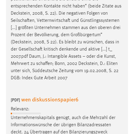
Zweck:
entsprechenden Kontakte nicht haben“ (beide Zitate aus
Dieser Cookie ist notwendig um sich an der Website
Deckstein
, 2008, S. 22). Die negativen Folgen von
einloggen zu können.
Seilschaften, Vetternwirtschaft und Günstlingssystemen
[...] größten Unternehmen stammen aus den oberen drei
Cookie Laufzeit:
Prozent der Bevölkerung, dem Großbürgertum“
24 Stunden
(
Deckstein
, 2008, S 22). Es bleibt zu wünschen, dass in
der Gesellschaft kritisch denkende und aktive [...] t_
2007.pdf Daum, J.: Intangible Assets – oder die Kunst,
STATISTIK
Mehrwert zu schaffen; Bonn, 2002
Deckstein
, D.: Eliten
Statistik Cookies erfassen Informationen anonym.
unter sich, Süddeutsche Zeitung vom 19.02.2008, S. 22
Diese Informationen helfen uns zu verstehen, wie
DGB: Index Gute Arbeit 2007
unsere Besucher unsere Website nutzen.
Matomo
wen diskussionspapier6
[PDF]
Relevanz:
Name:
_pk_ref, _pk_cvar, _pk_id, _pk_ses
Unternehmenskapitals genügt, auch die Mehrzahl der
Informationswünsche der übrigen Bilanzadressaten
Zweck:
deckt
. 24 Übertragen auf den Bilanzierungszweck
Zugriffsstatistik