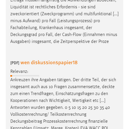
Erträge müssen langfristig die Aufwendungen
abdecken
,
Liquidität ist rechtliches Erfordernis - sie sind
zweckorientiert (Zweckprogramm) und multifunktional [...]
minus Aufwand) pro Fall (Leistungsprozess) pro
Fachabteilung, Krankenhaus insgesamt, der
Deckungsgrad
pro Fall, der Cash-Flow (Einnahmen minus
Ausgaben) insgesamt, die Zeitperspektive der Proze
wen diskussionspapier18
[PDF]
Relevanz:
Ankreuzen ihre Angaben tätigen. Der dritte Teil, der sich
insgesamt auch aus 10 Fragen zusammensetzte,
deckte
zum einen Trendfragen, Einschätzungsfragen zu den
Kooperationen nach Wichtigkeit, Wertigkeit etc [...]
Antworten wurden gegeben. 0 5 10 15 20 25 30 35 40
Vollkostenrechnung/ Teilkostenrechnung
Deckungsbeitrag
Prozesskostenrechnung finanzielle
Kennzahlen (Umsatz, Marge, Kosten) EVA WACC ROI