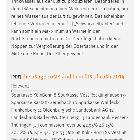
Trinkwasser aus der Luft zu produzieren. Besonderes in
den USA scheint man einen Markt
entdeckt
zu haben, um
reines Wasser aus der Luft zu gewinnen. Das scheinbar
fehlende Vertrauen in eine [...] „Schwarze Strahler“ und
kann somit ein Ma- ximum an Wärme in den
Nachtstunden emittieren. Die
Deckflügel
haben kleine
Noppen zur Vergrößerung der Oberfläche und in der
Mitte eine Rinne. Der Käfer gewinnt
the usage costs and benefits of cash 2014
[PDF]
Relevanz:
Sparkasse KölnBonn 8 Sparkasse Vest Recklinghausen 9
Sparkasse Rastatt-Gernsbach 10 Sparkasse
Waldeck-
Frankenberg
11 Oldenburgische Landesbank AG 12
Landesbank Baden-Württemberg 13 Landesbank Hessen-
Thüringen [...] commission revenue 42.95% 46.15%
40.12% 16.24% 44.13% 53.56% SK Köln- Bonn SK Vest SK