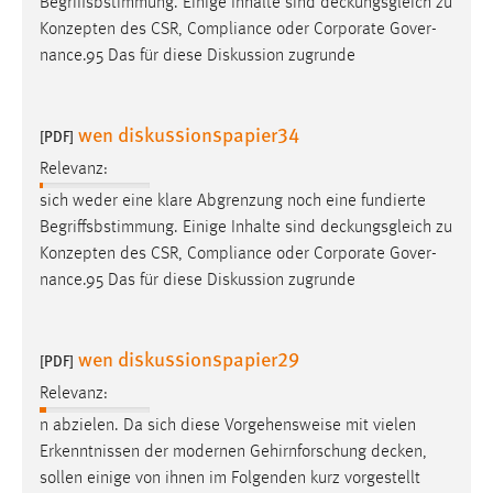
Begriffsbstimmung. Einige Inhalte sind
deckungsgleich
zu
Conversion-Tracking
Konzepten des CSR, Compliance oder Corporate Gover-
nance.95 Das für diese Diskussion zugrunde
Cookie Laufzeit:
3 Monate
wen diskussionspapier34
[PDF]
Facebook Pixel
Relevanz:
Name:
sich weder eine klare Abgrenzung noch eine fundierte
_fbp
Begriffsbstimmung. Einige Inhalte sind
deckungsgleich
zu
Konzepten des CSR, Compliance oder Corporate Gover-
Anbieter:
nance.95 Das für diese Diskussion zugrunde
Facebook
Zweck:
Conversion-Tracking
wen diskussionspapier29
[PDF]
Cookie Laufzeit:
Relevanz:
3 Monate
n abzielen. Da sich diese Vorgehensweise mit vielen
Erkenntnissen der modernen Gehirnforschung
decken
,
sollen einige von ihnen im Folgenden kurz vorgestellt