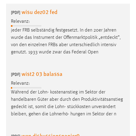
1 Jahr
wisu dez02 fed
[PDF]
Relevanz:
Performance
jeder FRB selbständig festgesetzt. In den 20er Jahren
Name:
wurde das Instrument der Offenmarktpolitik „
entdeckt
“,
staticfilecache
von den einzelnen FRBs aber unterschiedlich intensiv
genutzt. 1933 wurde zwar das Federal Open
Zweck:
Für performante Seitenauslieferung wird in diesem Cookie
gespeichert, ob man eingeloggt ist.
wist2 03 balassa
[PDF]
Sprachpräferenz
Relevanz:
Während der Lohn- kostenanstieg im Sektor der
Name:
handelbaren Güter aber durch den Produktivitätsanstieg
site-language-preference
gedeckt
ist, somit die Lohn- stückkosten unverändert
Zweck:
bleiben, gehen die Lohnerhö- hungen im Sektor der n
Das Cookie speichert die gewählte Sprache der Website.
Cookie Laufzeit:
wen diskussionspapier9