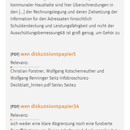
kommunaler Haushalte sind hier Überschneidungen in
Cookie Laufzeit:
den [...] der Rechnungslegung und deren Zielsetzung der
Max. 13 Monate
Information für den Adressaten hinsichtlich
Schuldendeckung
und Leistungsfähigkeit und nicht der
Ausschüttungsbemessung68 ist groß genug, um Gehör zu
MARKETING
Marketing Cookies werden von Drittanbietern
wen diskussionspapier5
[PDF]
verwendet, um personalisierte Werbung anzuzeigen.
Sie tun dies, indem sie Besucher über Websites
Relevanz:
hinweg verfolgen.
Christian Forstner, Wolfgang Kotschenreuther und
Wolfgang Renninger
Seitz-Infobroschüre2-
Google Ads
Deckblatt_hinten.pdf
Seite1 Seite2
Name:
_gcl_au
wen diskussionspapier34
[PDF]
Anbieter:
Relevanz:
Google Ireland Limited
sich weder eine klare Abgrenzung noch eine fundierte
Zweck: