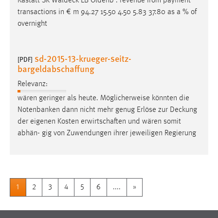
Rastatt SK
Waldeck
LB Oldenb . revenue from payment
transactions in € m 94.27 15.50 4.50 5.83 37.80 as a % of
overnight
sd-2015-13-krueger-seitz-
[PDF]
bargeldabschaffung
Relevanz:
wären geringer als heute. Möglicherweise könnten die
Notenbanken dann nicht mehr genug Erlöse zur
Deckung
der eigenen Kosten erwirtschaften und wären somit
abhän- gig von Zuwendungen ihrer jeweiligen Regierung
1
2
3
4
5
6
....
»