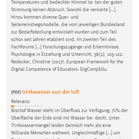
Temperaturen und
bedeckter
Himmel ta- ten der guten
Stimmung keinen Abbruch. Sowohl die versierte [...] .
Hinzu kommen diverse Quer- und
Seiteneinstiegsmodelle, die vom jeweiligen Bundesland
zur
Bedarfsdeckung
entwickelt wurden und zum Teil
schon seit Jahren etabliert sind. Im zweiten Teil des
Fachforums [...] Forschungszugänge und Erkenntnisse.
Psychologie in Erziehung und Unterricht, 56(2), 105-122.
Redecker
, Christine (2017). European Framework for the
Digital Competence of Educators: DigCompEdu.
trinkwasser aus der luft
[PDF]
Relevanz:
Bischof Wasser steht im Überfluss zur Verfügung; 71% der
Oberfläche der Erde sind mit Wasser be-
deckt
. Unter
Trinkwassermangel leiden dennoch mehr als eine
Milliarde Menschen weltweit. Ungleichmäßige [...] um