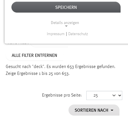
SPEICHERN
Alter
Details anzeigen
SUCHEN
Impressum
|
Datenschutz
NOTWENDIGE COOKIES
TYP: DATEIEN
Aktive Filter:
Notwendige Cookies ermöglichen grundlegende
ALLE FILTER ENTFERNEN
Funktionen und sind für die einwandfreie Funktion der
Website erforderlich.
Gesucht nach "deck".
Es wurden 653 Ergebnisse gefunden.
Zeige Ergebnisse 1 bis 25 von 653.
Einverständnis
Name:
cookie_consent
Ergebnisse pro Seite:
Zweck:
SORTIEREN NACH
Dieser Cookie speichert die ausgewählten Einverständnis-
Optionen des Benutzers
Cookie Laufzeit: