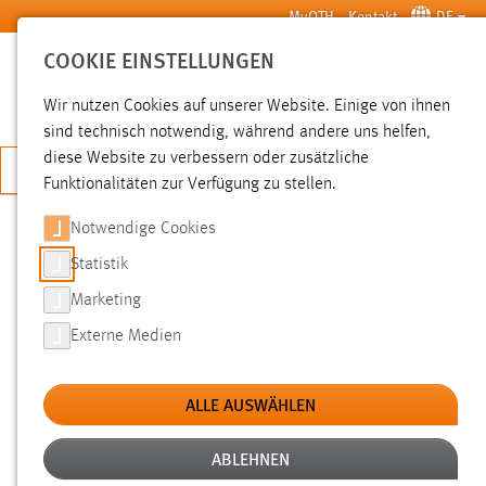
Zum Hauptinhalt springen
MyOTH
Kontakt
DE
COOKIE EINSTELLUNGEN
SUCHE
Wir nutzen Cookies auf unserer Website. Einige von ihnen
sind technisch notwendig, während andere uns helfen,
diese Website zu verbessern oder zusätzliche
JETZT BEWERBEN
Funktionalitäten zur Verfügung zu stellen.
Notwendige Cookies
SUCHE
Statistik
Marketing
FILTER
Externe Medien
Typ
ALLE AUSWÄHLEN
Erstellungsdatum
ABLEHNEN