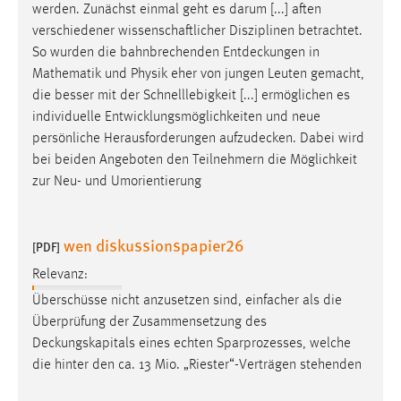
EXTERNE MEDIEN
werden. Zunächst einmal geht es darum [...] aften
verschiedener wissenschaftlicher Disziplinen betrachtet.
Um Inhalte von Videoplattformen und Social Media
So wurden die bahnbrechenden
Entdeckungen
in
Plattformen anzeigen zu können, werden von diesen
Mathematik und Physik eher von jungen Leuten gemacht,
externen Medien Cookies gesetzt.
die besser mit der Schnelllebigkeit [...] ermöglichen es
individuelle Entwicklungsmöglichkeiten und neue
YouTube
persönliche Herausforderungen
aufzudecken
. Dabei wird
bei beiden Angeboten den Teilnehmern die Möglichkeit
Vimeo
zur Neu- und Umorientierung
wen diskussionspapier26
[PDF]
Relevanz:
Überschüsse nicht anzusetzen sind, einfacher als die
Überprüfung der Zusammensetzung des
Deckungskapitals
eines echten Sparprozesses, welche
die hinter den ca. 13 Mio. „Riester“-Verträgen stehenden