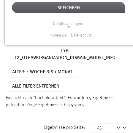
SPEICHERN
Alter
Details anzeigen
SUCHEN
Impressum
|
Datenschutz
NOTWENDIGE COOKIES
Aktive Filter:
TYP:
Notwendige Cookies ermöglichen grundlegende
TX_OTHAWORGANIZATION_DOMAIN_MODEL_INFO
Funktionen und sind für die einwandfreie Funktion der
Website erforderlich.
ALTER: 1 WOCHE BIS 1 MONAT
Einverständnis
ALLE FILTER ENTFERNEN
Name:
cookie_consent
Gesucht nach "bachelorarbeit".
Es wurden 5 Ergebnisse
gefunden.
Zeige Ergebnisse 1 bis 5 von 5.
Zweck:
Dieser Cookie speichert die ausgewählten Einverständnis-
Optionen des Benutzers
Ergebnisse pro Seite:
Cookie Laufzeit: