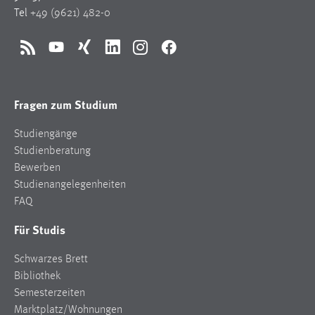
Tel
+49 (9621) 482-0
Conversion-Tracking
Cookie Laufzeit:
RSS
YouTube
Xing
LinkedIn
Instagram
Facebook
3 Monate
Facebook Pixel
Fragen zum Studium
Name:
Studiengänge
_fbp
Studienberatung
Anbieter:
Bewerben
Facebook
Studienangelegenheiten
FAQ
Zweck:
Conversion-Tracking
Für Studis
Cookie Laufzeit:
Schwarzes Brett
3 Monate
Bibliothek
Semesterzeiten
Marktplatz/Wohnungen