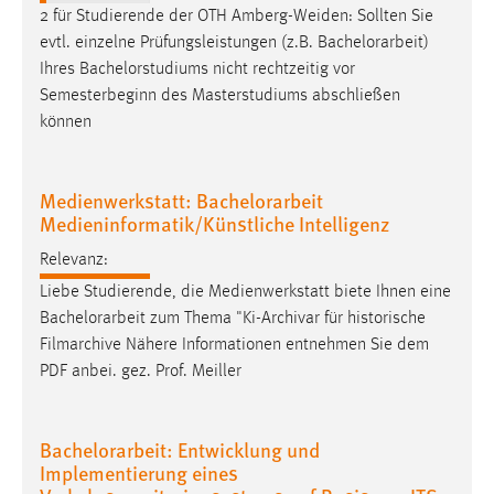
30 Tage
2 für Studierende der OTH Amberg-Weiden: Sollten Sie
evtl. einzelne Prüfungsleistungen (z.B.
Bachelorarbeit
)
Chat
Ihres Bachelorstudiums nicht rechtzeitig vor
Semesterbeginn des Masterstudiums abschließen
Name:
können
MibewSessionID, MIBEW_UserID, mibew_locale, mibew-
chat-frame-style-5e9dbeb1811c0446
Medienwerkstatt: Bachelorarbeit
Zweck:
Medieninformatik/Künstliche Intelligenz
Wird benötigt um die Chatfunktion nutzen zu können.
Relevanz:
Cookie Laufzeit:
Liebe Studierende, die Medienwerkstatt biete Ihnen eine
MibewSessionID, mibew-chat-frame-style-
5e9dbeb1811c0446 = Sitzungslaufzeit, mibew_locale = 3
Bachelorarbeit
zum Thema "Ki-Archivar für historische
Jahre, MIBEW_UserID = 1 Jahr
Filmarchive Nähere Informationen entnehmen Sie dem
PDF anbei. gez. Prof. Meiller
Login
Bachelorarbeit: Entwicklung und
Name:
Implementierung eines
fe_user, be_user, be_lastLoginProvider