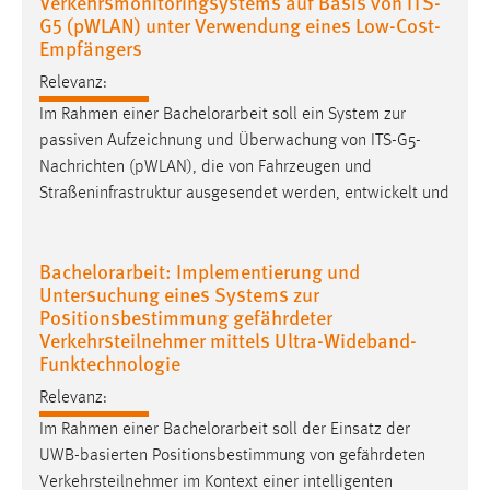
Verkehrsmonitoringsystems auf Basis von ITS-
Zweck:
G5 (pWLAN) unter Verwendung eines Low-Cost-
Empfängers
Dieser Cookie ist notwendig um sich an der Website
einloggen zu können.
Relevanz:
Cookie Laufzeit:
Im Rahmen einer
Bachelorarbeit
soll ein System zur
24 Stunden
passiven Aufzeichnung und Überwachung von ITS-G5-
Nachrichten (pWLAN), die von Fahrzeugen und
Straßeninfrastruktur ausgesendet werden, entwickelt und
STATISTIK
Statistik Cookies erfassen Informationen anonym.
Bachelorarbeit: Implementierung und
Diese Informationen helfen uns zu verstehen, wie
Untersuchung eines Systems zur
unsere Besucher unsere Website nutzen.
Positionsbestimmung gefährdeter
Verkehrsteilnehmer mittels Ultra-Wideband-
Matomo
Funktechnologie
Relevanz:
Name:
_pk_ref, _pk_cvar, _pk_id, _pk_ses
Im Rahmen einer
Bachelorarbeit
soll der Einsatz der
UWB-basierten Positionsbestimmung von gefährdeten
Zweck:
Verkehrsteilnehmer im Kontext einer intelligenten
Zugriffsstatistik