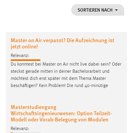
1 Jahr
SORTIEREN NACH
Performance
Name:
Master on Air verpasst? Die Aufzeichnung ist
staticfilecache
jetzt online!
Zweck:
Relevanz:
Für performante Seitenauslieferung wird in diesem Cookie
Du konntest bei Master on Air nicht live dabei sein? Oder
gespeichert, ob man eingeloggt ist.
steckst gerade mitten in deiner
Bachelorarbeit
und
möchtest dich erst später mit dem Thema Master
Sprachpräferenz
beschäftigen? Kein Problem! Die rund 40-minütige
Name:
site-language-preference
Masterstudiengang
Zweck:
Wirtschaftsingenieurwesen: Option Teilzeit-
Das Cookie speichert die gewählte Sprache der Website.
Modell oder Vorab-Belegung von Modulen
Cookie Laufzeit:
Relevanz: