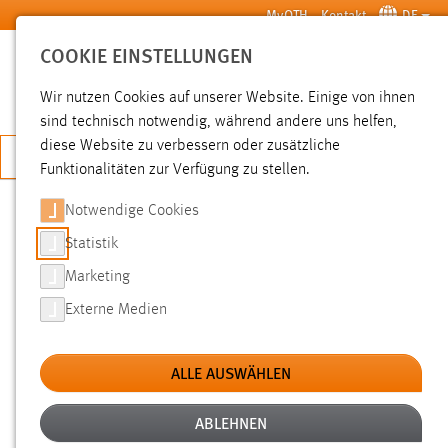
Zum Hauptinhalt springen
MyOTH
Kontakt
DE
COOKIE EINSTELLUNGEN
SUCHE
Wir nutzen Cookies auf unserer Website. Einige von ihnen
sind technisch notwendig, während andere uns helfen,
diese Website zu verbessern oder zusätzliche
JETZT BEWERBEN
Funktionalitäten zur Verfügung zu stellen.
Notwendige Cookies
SUCHE
Statistik
Marketing
FILTER
Externe Medien
Typ
ALLE AUSWÄHLEN
Erstellungsdatum
ABLEHNEN