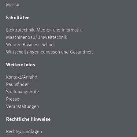
EXTERNE MEDIEN
Mensa
Um Inhalte von Videoplattformen und Social Media
Fakultäten
Plattformen anzeigen zu können, werden von diesen
externen Medien Cookies gesetzt.
Elektrotechnik, Medien und Informatik
Maschinenbau/Umwelttechnik
YouTube
Weiden Business School
Wirtschaftsingenieurwesen und Gesundheit
Vimeo
Weitere Infos
Kontakt/Anfahrt
Raumfinder
Stellenangebote
Presse
Veranstaltungen
Rechtliche Hinweise
Rechtsgrundlagen