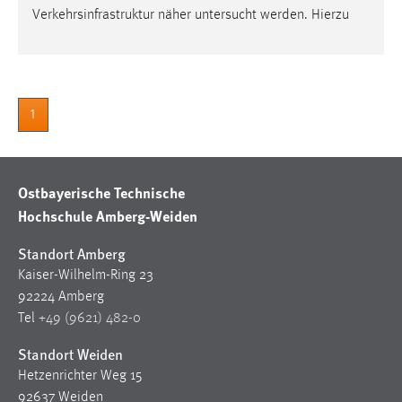
Verkehrsinfrastruktur näher untersucht werden. Hierzu
Cookie Laufzeit:
Max. 13 Monate
1
MARKETING
Marketing Cookies werden von Drittanbietern
verwendet, um personalisierte Werbung anzuzeigen.
Ostbayerische Technische
Sie tun dies, indem sie Besucher über Websites
Hochschule Amberg-Weiden
hinweg verfolgen.
Standort Amberg
Google Ads
Kaiser-Wilhelm-Ring 23
Name:
92224 Amberg
_gcl_au
Tel
+49 (9621) 482-0
Anbieter:
Standort Weiden
Google Ireland Limited
Hetzenrichter Weg 15
92637 Weiden
Zweck: