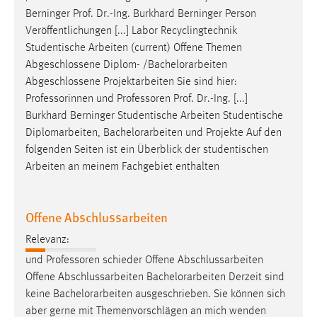
Berninger Prof. Dr.-Ing. Burkhard Berninger Person
Conversion-Tracking
Veröffentlichungen [...] Labor Recyclingtechnik
Cookie Laufzeit:
Studentische Arbeiten (current) Offene Themen
3 Monate
Abgeschlossene Diplom- /
Bachelorarbeiten
Abgeschlossene Projektarbeiten Sie sind hier:
Facebook Pixel
Professorinnen und Professoren Prof. Dr.-Ing. [...]
Burkhard Berninger Studentische Arbeiten Studentische
Name:
Diplomarbeiten,
Bachelorarbeiten
und Projekte Auf den
_fbp
folgenden Seiten ist ein Überblick der studentischen
Arbeiten an meinem Fachgebiet enthalten
Anbieter:
Facebook
Zweck:
Offene Abschlussarbeiten
Conversion-Tracking
Relevanz:
Cookie Laufzeit:
und Professoren schieder Offene Abschlussarbeiten
3 Monate
Offene Abschlussarbeiten
Bachelorarbeiten
Derzeit sind
keine
Bachelorarbeiten
ausgeschrieben. Sie können sich
aber gerne mit Themenvorschlägen an mich wenden