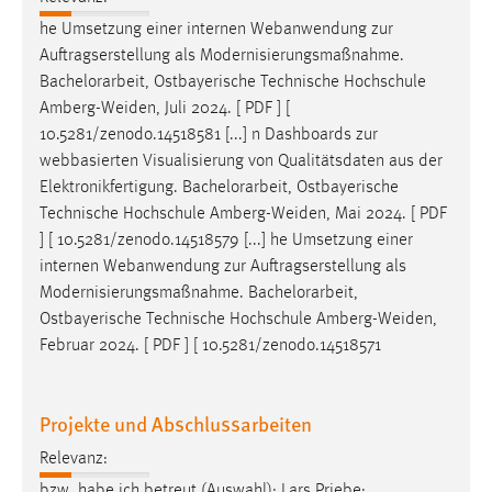
Zweck:
he Umsetzung einer internen Webanwendung zur
Dieser Cookie ist notwendig um sich an der Website
Auftragserstellung als Modernisierungsmaßnahme.
einloggen zu können.
Bachelorarbeit
, Ostbayerische Technische Hochschule
Cookie Laufzeit:
Amberg-Weiden, Juli 2024. [ PDF ] [
24 Stunden
10.5281/zenodo.14518581 [...] n Dashboards zur
webbasierten Visualisierung von Qualitätsdaten aus der
Elektronikfertigung.
Bachelorarbeit
, Ostbayerische
Technische Hochschule Amberg-Weiden, Mai 2024. [ PDF
STATISTIK
] [ 10.5281/zenodo.14518579 [...] he Umsetzung einer
Statistik Cookies erfassen Informationen anonym.
internen Webanwendung zur Auftragserstellung als
Diese Informationen helfen uns zu verstehen, wie
Modernisierungsmaßnahme.
Bachelorarbeit
,
unsere Besucher unsere Website nutzen.
Ostbayerische Technische Hochschule Amberg-Weiden,
Februar 2024. [ PDF ] [ 10.5281/zenodo.14518571
Matomo
Name:
Projekte und Abschlussarbeiten
_pk_ref, _pk_cvar, _pk_id, _pk_ses
Relevanz:
Zweck:
Zugriffsstatistik
bzw. habe ich betreut (Auswahl): Lars Priebe: