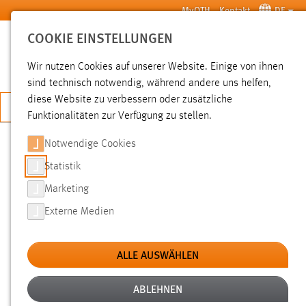
Zum Hauptinhalt springen
MyOTH
Kontakt
DE
COOKIE EINSTELLUNGEN
SUCHE
Wir nutzen Cookies auf unserer Website. Einige von ihnen
sind technisch notwendig, während andere uns helfen,
diese Website zu verbessern oder zusätzliche
JETZT BEWERBEN
Funktionalitäten zur Verfügung zu stellen.
Notwendige Cookies
SUCHE
Statistik
Marketing
FILTER
Externe Medien
Typ
ALLE AUSWÄHLEN
Erstellungsdatum
ABLEHNEN