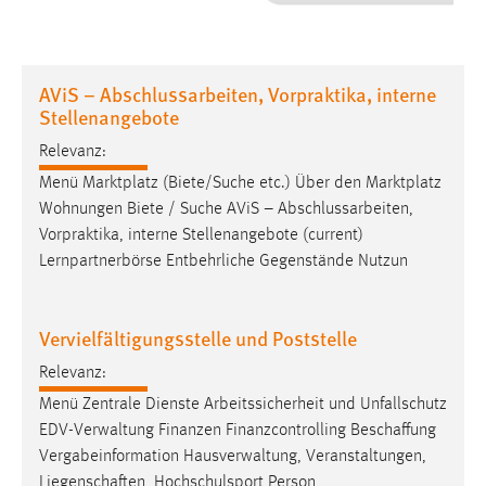
1 Jahr
Performance
AViS – Abschlussarbeiten, Vorpraktika, interne
Stellenangebote
Name:
staticfilecache
Relevanz:
Menü Marktplatz (Biete/Suche etc.) Über den Marktplatz
Zweck:
Wohnungen Biete / Suche AViS – Abschlussarbeiten,
Für performante Seitenauslieferung wird in diesem Cookie
Vorpraktika, interne Stellenangebote (current)
gespeichert, ob man eingeloggt ist.
Lernpartnerbörse Entbehrliche Gegenstände Nutzun
Sprachpräferenz
Vervielfältigungsstelle und Poststelle
Name:
site-language-preference
Relevanz:
Zweck:
Menü Zentrale Dienste Arbeitssicherheit und Unfallschutz
Das Cookie speichert die gewählte Sprache der Website.
EDV-Verwaltung Finanzen Finanzcontrolling Beschaffung
Vergabeinformation Hausverwaltung, Veranstaltungen,
Cookie Laufzeit:
Liegenschaften, Hochschulsport Person