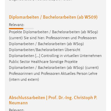
30 Tage
Chat
Diplomarbeiten / Bachelorarbeiten (ab WS09)
Relevanz:
Name:
MibewSessionID, MIBEW_UserID, mibew_locale, mibew-
Projekte Diplomarbeiten /
Bachelorarbeiten
(ab WS09)
chat-frame-style-5e9dbeb1811c0446
(current) Sie sind hier: Professorinnen und Professoren
Diplomarbeiten /
Bachelorarbeiten
(ab WS09)
Zweck:
Diplomarbeiten/
Bachelorarbeiten
Übersicht
Wird benötigt um die Chatfunktion nutzen zu können.
Diplomarbeiten [...] Controlling in virtuellen Unternehmen
Cookie Laufzeit:
Public Sector Healthcare Sonstige Projekte
MibewSessionID, mibew-chat-frame-style-
Diplomarbeiten /
Bachelorarbeiten
(ab WS09) (current)
5e9dbeb1811c0446 = Sitzungslaufzeit, mibew_locale = 3
Professorinnen und Professoren Aktuelles Person Lehre
Jahre, MIBEW_UserID = 1 Jahr
(intern und extern)
Login
Abschlussarbeiten | Prof. Dr.-Ing. Christoph P.
Name:
Neumann
fe_user, be_user, be_lastLoginProvider
Relevanz: