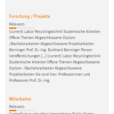
EXTERNE MEDIEN
Um Inhalte von Videoplattformen und Social Media
Forschung / Projekte
Plattformen anzeigen zu können, werden von diesen
externen Medien Cookies gesetzt.
Relevanz:
(current) Labor Recyclingtechnik Studentische Arbeiten
YouTube
Offene Themen Abgeschlossene Diplom-
/
Bachelorarbeiten
Abgeschlossene Projektarbeiten
Vimeo
Berninger Prof. Dr.-Ing. Burkhard Berninger Person
Veröffentlichungen [...] (current) Labor Recyclingtechnik
Studentische Arbeiten Offene Themen Abgeschlossene
Diplom- /
Bachelorarbeiten
Abgeschlossene
Projektarbeiten Sie sind hier: Professorinnen und
Professoren Prof. Dr.-Ing.
Mitarbeiter
Relevanz: