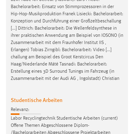
Bachelorarbeit
: Einsatz von Stimmprozessoren in der
Cookie Laufzeit:
Hip-Hop-Musikproduktion Franek Lisiecki:
Bachelorarbeit
:
Max. 13 Monate
Konzeption und Durchführung einer Großzeltbeschallung
[...] Dittrich:
Bachelorarbeit
: Die Wellenfeldsynthese in
ihrer praktischen Anwendung am Beispiel von IOSONO (in
MARKETING
Zusammenarbeit mit dem Fraunhofer Institut IIS ,
Erlangen) Tobias Zirngibl:
Bachelorarbeit
: Video [...]
Marketing Cookies werden von Drittanbietern
challung am Beispiel des Groot Kerstcircus Den
verwendet, um personalisierte Werbung anzuzeigen.
Haag/Niederlande Máté Tasnadi:
Bachelorarbeit
:
Sie tun dies, indem sie Besucher über Websites
Erstellung eines 3D Surround Tunings im Fahrzeug (in
hinweg verfolgen.
Zusammenarbeit mit der Audi AG , Ingolstadt) Christian
Google Ads
Name:
Studentische Arbeiten
_gcl_au
Relevanz:
Anbieter:
Labor Recyclingtechnik Studentische Arbeiten (current)
Google Ireland Limited
Offene Themen Abgeschlossene Diplom-
/
Bachelorarbeiten
Abgeschlossene Projektarbeiten
Zweck: