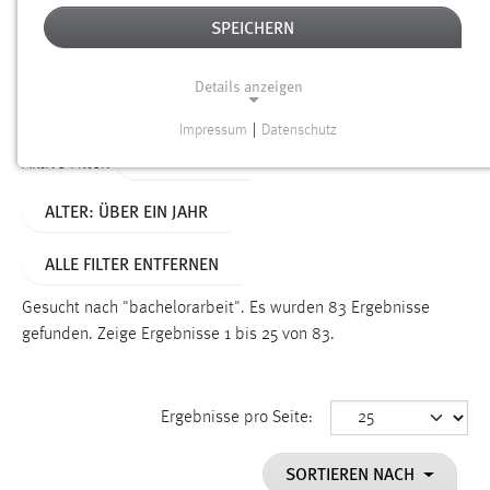
SPEICHERN
Alter
Details anzeigen
SUCHEN
Impressum
|
Datenschutz
NOTWENDIGE COOKIES
TYP: SEITEN
Aktive Filter:
Notwendige Cookies ermöglichen grundlegende
ALTER: ÜBER EIN JAHR
Funktionen und sind für die einwandfreie Funktion der
Website erforderlich.
ALLE FILTER ENTFERNEN
Einverständnis
Gesucht nach "bachelorarbeit".
Es wurden 83 Ergebnisse
Name:
gefunden.
Zeige Ergebnisse 1 bis 25 von 83.
cookie_consent
Zweck:
Ergebnisse pro Seite:
Dieser Cookie speichert die ausgewählten Einverständnis-
Optionen des Benutzers
SORTIEREN NACH
Cookie Laufzeit: