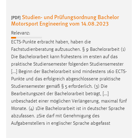
Cookie Laufzeit:
Studien- und Prüfungsordnung Bachelor
[PDF]
Max. 13 Monate
Motorsport Engineering vom 14.08.2023
Relevanz:
MARKETING
ECTS-Punkte erbracht haben, haben die
Fachstudienberatung aufzusuchen. § 9
Bachelorarbeit
(1)
Marketing Cookies werden von Drittanbietern
Die
Bachelorarbeit
kann frühestens im ersten auf das
verwendet, um personalisierte Werbung anzuzeigen.
praktische Studiensemester folgenden Studiensemester
Sie tun dies, indem sie Besucher über Websites
[...] Beginn der
Bachelorarbeit
sind mindestens 160 ECTS-
hinweg verfolgen.
Punkte und das erfolgreich abgeschlossene praktische
Studiensemester gemäß § 5 erforderlich. (3) Die
Google Ads
Bearbeitungszeit der
Bachelorarbeit
beträgt, [...]
Name:
unbeschadet einer möglichen Verlängerung, maximal fünf
_gcl_au
Monate. (4) 1Die
Bachelorarbeit
ist in deutscher Sprache
abzufassen. 2Sie darf mit Genehmigung des
Anbieter:
Aufgabenstellers in englischer Sprache abgefasst
Google Ireland Limited
Zweck: