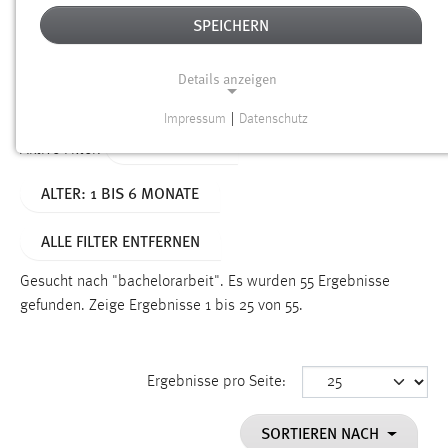
SPEICHERN
Alter
Details anzeigen
SUCHEN
Impressum
|
Datenschutz
NOTWENDIGE COOKIES
TYP: DATEIEN
Aktive Filter:
Notwendige Cookies ermöglichen grundlegende
ALTER: 1 BIS 6 MONATE
Funktionen und sind für die einwandfreie Funktion der
Website erforderlich.
ALLE FILTER ENTFERNEN
Einverständnis
Gesucht nach "bachelorarbeit".
Es wurden 55 Ergebnisse
Name:
gefunden.
Zeige Ergebnisse 1 bis 25 von 55.
cookie_consent
Zweck:
Ergebnisse pro Seite:
Dieser Cookie speichert die ausgewählten Einverständnis-
Optionen des Benutzers
SORTIEREN NACH
Cookie Laufzeit: