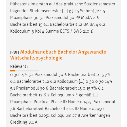
frühestens im ersten auf das praktische Studiensemester
Zweck:
folgenden Studiensemester [...] g Je 5 Siehe 1) Je 1 5
Dieser Cookie ist notwendig um sich an der Website
einloggen zu können.
Praxisphase 30 5.1 Praxismodul 30 PP ModA 2 6
Bachelorarbeit
15 6.1
Bachelorarbeit
12 BA BA 4 6.2
Cookie Laufzeit:
Kolloquium 3 Kol 4 Summe ECTS / SWS 210 1)
24 Stunden
Modulhandbuch Bachelor Angewandte
[PDF]
STATISTIK
Wirtschaftspsychologie
Statistik Cookies erfassen Informationen anonym.
Relevanz:
Diese Informationen helfen uns zu verstehen, wie
0 30 14% 5.1 Praxismodul 30 6
Bachelorarbeit
0 15 7%
unsere Besucher unsere Website nutzen.
6.1
Bachelorarbeit
12 6.2 Kolloquium [...] 0 30 0 30 14%
5.1 Praxismodul 30 6
Bachelorarbeit
15 0 15 7% 6.1
Matomo
Bachelorarbeit
12 6.2 Kolloquium 3 * gemäß [...]
Praxisphase Practical Phase ID Name 00475 Praxismodul
Name:
7.6
Bachelorarbeit
Bachelor-Thesis ID Name 02050
_pk_ref, _pk_cvar, _pk_id, _pk_ses
Bachelorarbeit
02051 Kolloquium 27 8 Anerkennungen
Zweck:
Crediting 8.1 A
Zugriffsstatistik