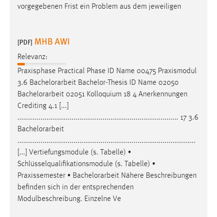
vorgegebenen Frist ein Problem aus dem jeweiligen
MHB AWI
[PDF]
Relevanz:
Praxisphase Practical Phase ID Name 00475 Praxismodul
3.6
Bachelorarbeit
Bachelor-Thesis ID Name 02050
Bachelorarbeit
02051 Kolloquium 18 4 Anerkennungen
Crediting 4.1 [...]
................................................................................... 17 3.6
Bachelorarbeit
............................................................................................
[...] Vertiefungsmodule (s. Tabelle) •
Schlüsselqualifikationsmodule (s. Tabelle) •
Praxissemester •
Bachelorarbeit
Nähere Beschreibungen
befinden sich in der entsprechenden
Modulbeschreibung. Einzelne Ve