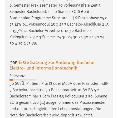
6. Semester Praxissemester 30 vorlesungsfreie Zeit 7.
Semester
Bachelorarbeit
10 Summe ECTS 60 6 2
Studienplan Programme Structure [...] 6 Praxisphase 25 0
25 12% 6.1 Praxismodul 25 0 25 7 Bachelor-Abschluss 2 15
2 15 7% 7.1
Bachelor-Arbeit
12 0 12 7.2 Bachelor-
Kolloquium 2 3 2 3 Summe: 24 30 24 30 24 30 24 30 24
30 4 30 2 15 138
Erste Satzung zur Änderung Bachelor
[PDF]
Elektro- und Informationstechnik
Relevanz:
30 SU/Ü, Pr, Sem, Proj Kl oder ModA oder Präs oder mdlP
5 Bachelorabschluss 5.1
Bachelorarbeit
10 BA BA 5.2
Bachelorseminar 3 Sem Präs 5.3 Kolloquium 2 Kol Summe
ECTS gesamt 210 [...] ausgenommen das Praxissemester
und die praxisbegleitenden Lehrveranstaltungen. Die
Note der
Bachelorarbeit
wird doppelt gewichtet.