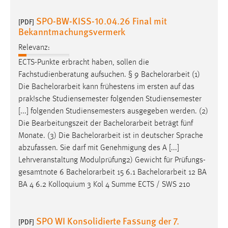
SPO-BW-KISS-10.04.26 Final mit
[PDF]
Bekanntmachungsvermerk
Relevanz:
ECTS-Punkte erbracht haben, sollen die
Fachstudienberatung aufsuchen. § 9
Bachelorarbeit
(1)
Die
Bachelorarbeit
kann frühestens im ersten auf das
prak!sche Studiensemester folgenden Studiensemester
[...] folgenden Studiensemesters ausgegeben werden. (2)
Die Bearbeitungszeit der
Bachelorarbeit
beträgt fünf
Monate. (3) Die
Bachelorarbeit
ist in deutscher Sprache
abzufassen. Sie darf mit Genehmigung des A [...]
Lehrveranstaltung Modulprüfung2) Gewicht für Prüfungs-
gesamtnote 6
Bachelorarbeit
15 6.1
Bachelorarbeit
12 BA
BA 4 6.2 Kolloquium 3 Kol 4 Summe ECTS / SWS 210
SPO WI Konsolidierte Fassung der 7.
[PDF]