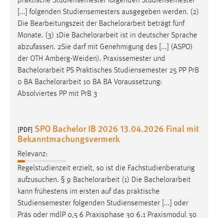
praktische Studiensemester folgenden Studiensemester
[...] folgenden Studiensemesters ausgegeben werden. (2)
Die Bearbeitungszeit der
Bachelorarbeit
beträgt fünf
Monate. (3) 1Die
Bachelorarbeit
ist in deutscher Sprache
abzufassen. 2Sie darf mit Genehmigung des [...] (ASPO)
der OTH Amberg-Weiden). Praxissemester und
Bachelorarbeit
PS Praktisches Studiensemester 25 PP PrB
0 BA
Bachelorarbeit
10 BA BA Voraussetzung:
Absolviertes PP mit PrB 3
SPO Bachelor IB 2026 13.04.2026 Final mit
[PDF]
Bekanntmachungsvermerk
Relevanz:
Regelstudienzeit erzielt, so ist die Fachstudienberatung
aufzusuchen. § 9
Bachelorarbeit
(1) Die
Bachelorarbeit
kann frühestens im ersten auf das praktische
Studiensemester folgenden Studiensemester [...] oder
Präs oder mdlP 0,5 6 Praxisphase 30 6.1 Praxismodul 30