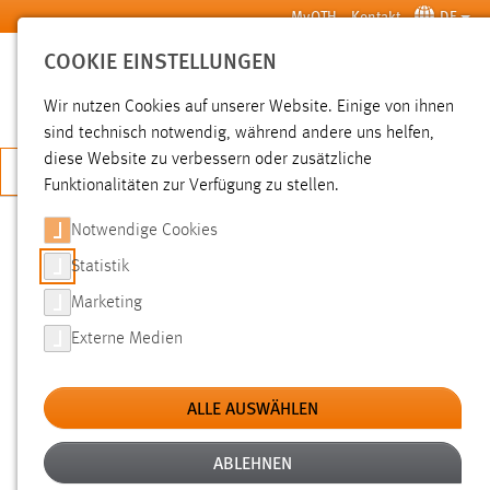
Zum Hauptinhalt springen
MyOTH
Kontakt
DE
COOKIE EINSTELLUNGEN
SUCHE
Wir nutzen Cookies auf unserer Website. Einige von ihnen
sind technisch notwendig, während andere uns helfen,
diese Website zu verbessern oder zusätzliche
JETZT BEWERBEN
Funktionalitäten zur Verfügung zu stellen.
Notwendige Cookies
SUCHE
Statistik
Marketing
FILTER
Externe Medien
Typ
ALLE AUSWÄHLEN
Erstellungsdatum
ABLEHNEN