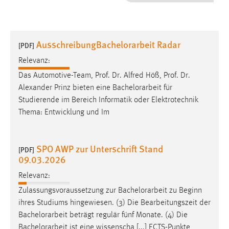
1 Jahr
Performance
AusschreibungBachelorarbeit Radar
[PDF]
Name:
Relevanz:
staticfilecache
Das Automotive-Team, Prof. Dr. Alfred Höß, Prof. Dr.
Alexander Prinz bieten eine
Bachelorarbeit
für
Zweck:
Studierende im Bereich Informatik oder Elektrotechnik
Für performante Seitenauslieferung wird in diesem Cookie
gespeichert, ob man eingeloggt ist.
Thema: Entwicklung und Im
Sprachpräferenz
SPO AWP zur Unterschrift Stand
[PDF]
09.03.2026
Name:
site-language-preference
Relevanz:
Zweck:
Zulassungsvoraussetzung zur
Bachelorarbeit
zu Beginn
Das Cookie speichert die gewählte Sprache der Website.
ihres Studiums hingewiesen. (3) Die Bearbeitungszeit der
Bachelorarbeit
beträgt regulär fünf Monate. (4) Die
Cookie Laufzeit:
Bachelorarbeit
ist eine wissenscha [...] ECTS-Punkte