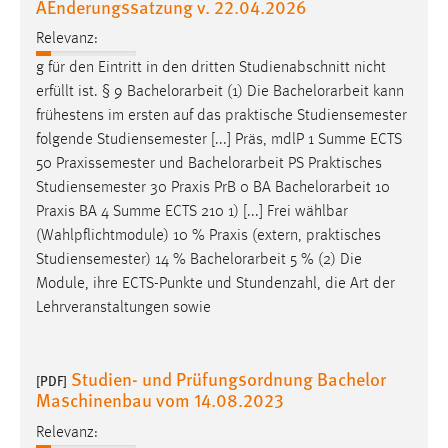
AEnderungssatzung v. 22.04.2026
Relevanz:
g für den Eintritt in den dritten Studienabschnitt nicht
erfüllt ist. § 9
Bachelorarbeit
(1) Die
Bachelorarbeit
kann
frühestens im ersten auf das praktische Studiensemester
folgende Studiensemester [...] Präs, mdlP 1 Summe ECTS
50 Praxissemester und
Bachelorarbeit
PS Praktisches
Studiensemester 30 Praxis PrB 0 BA
Bachelorarbeit
10
Praxis BA 4 Summe ECTS 210 1) [...] Frei wählbar
(Wahlpflichtmodule) 10 % Praxis (extern, praktisches
Studiensemester) 14 %
Bachelorarbeit
5 % (2) Die
Module, ihre ECTS-Punkte und Stundenzahl, die Art der
Lehrveranstaltungen sowie
Studien- und Prüfungsordnung Bachelor
[PDF]
Maschinenbau vom 14.08.2023
Relevanz: