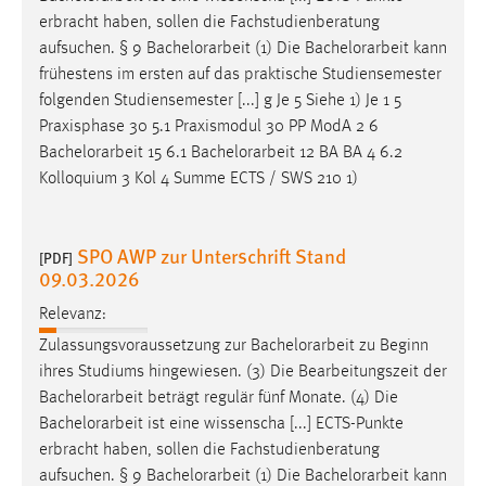
30 Tage
erbracht haben, sollen die Fachstudienberatung
aufsuchen. § 9
Bachelorarbeit
(1) Die
Bachelorarbeit
kann
Chat
frühestens im ersten auf das praktische Studiensemester
folgenden Studiensemester [...] g Je 5 Siehe 1) Je 1 5
Name:
Praxisphase 30 5.1 Praxismodul 30 PP ModA 2 6
MibewSessionID, MIBEW_UserID, mibew_locale, mibew-
Bachelorarbeit
15 6.1
Bachelorarbeit
12 BA BA 4 6.2
chat-frame-style-5e9dbeb1811c0446
Kolloquium 3 Kol 4 Summe ECTS / SWS 210 1)
Zweck:
Wird benötigt um die Chatfunktion nutzen zu können.
SPO AWP zur Unterschrift Stand
[PDF]
Cookie Laufzeit:
09.03.2026
MibewSessionID, mibew-chat-frame-style-
5e9dbeb1811c0446 = Sitzungslaufzeit, mibew_locale = 3
Relevanz:
Jahre, MIBEW_UserID = 1 Jahr
Zulassungsvoraussetzung zur
Bachelorarbeit
zu Beginn
ihres Studiums hingewiesen. (3) Die Bearbeitungszeit der
Login
Bachelorarbeit
beträgt regulär fünf Monate. (4) Die
Bachelorarbeit
ist eine wissenscha [...] ECTS-Punkte
Name:
erbracht haben, sollen die Fachstudienberatung
fe_user, be_user, be_lastLoginProvider
aufsuchen. § 9
Bachelorarbeit
(1) Die
Bachelorarbeit
kann