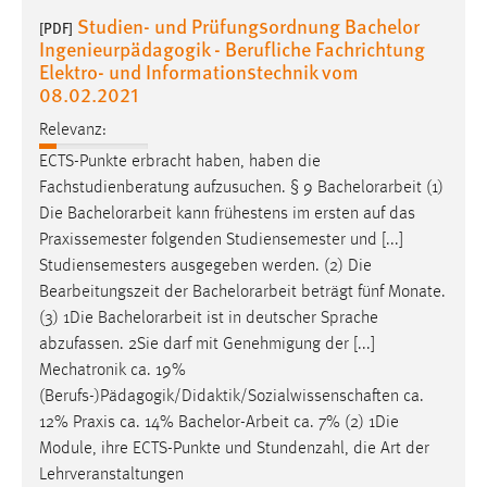
Studien- und Prüfungsordnung Bachelor
Conversion-Tracking
[PDF]
Ingenieurpädagogik - Berufliche Fachrichtung
Cookie Laufzeit:
Elektro- und Informationstechnik vom
3 Monate
08.02.2021
Relevanz:
Facebook Pixel
ECTS-Punkte erbracht haben, haben die
Fachstudienberatung aufzusuchen. § 9
Bachelorarbeit
(1)
Name:
Die
Bachelorarbeit
kann frühestens im ersten auf das
_fbp
Praxissemester folgenden Studiensemester und [...]
Anbieter:
Studiensemesters ausgegeben werden. (2) Die
Facebook
Bearbeitungszeit der
Bachelorarbeit
beträgt fünf Monate.
(3) 1Die
Bachelorarbeit
ist in deutscher Sprache
Zweck:
abzufassen. 2Sie darf mit Genehmigung der [...]
Conversion-Tracking
Mechatronik ca. 19%
Cookie Laufzeit:
(Berufs-)Pädagogik/Didaktik/Sozialwissenschaften ca.
3 Monate
12% Praxis ca. 14%
Bachelor-Arbeit
ca. 7% (2) 1Die
Module, ihre ECTS-Punkte und Stundenzahl, die Art der
Lehrveranstaltungen