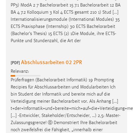
PP3) ModA 2 7
Bachelorarbeit
15 7.1
Bachelorarbeit
12 BA
BA 4 7.2 Kolloquium 3 Kol 4 ECTS gesamt 210 1) Stud [...]
Internationalisierungsmodule (International Modules) 35
ECTS Praxisphase (Internship) 30 ECTS
Bachelorarbeit
(Bachelor’s Thesis) 15 ECTS (2) 1Die Module, ihre ECTS-
Punkte und Stundenzahl, die Art der
Abschlussarbeiten 02 2PR
[PDF]
Relevanz:
Prüferfragen (
Bachelorarbeit
Informatik) 19 Prompting
Recipies für Abschlussarbeiten und Modularbeiten Ich
bin Student der Informatik und bereite mich auf die
Verteidigung meiner
Bachelorarbeit
vor. Als Anhang [...]
t+der+Informatik+und+bereite+mich+auf+die+Verteidigung+me
[...] -Entwickler, Stakeholder/Entscheider, …) 2,5: Master-
Zulassungsgrenze! ⓪ Demonstriert Ihre
Bachelorarbeit
noch zweifelsfrei die Fähigkeit, „innerhalb einer