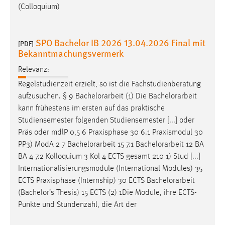
(Colloquium)
SPO Bachelor IB 2026 13.04.2026 Final mit
[PDF]
Bekanntmachungsvermerk
Relevanz:
Regelstudienzeit erzielt, so ist die Fachstudienberatung
aufzusuchen. § 9
Bachelorarbeit
(1) Die
Bachelorarbeit
kann frühestens im ersten auf das praktische
Studiensemester folgenden Studiensemester [...] oder
Präs oder mdlP 0,5 6 Praxisphase 30 6.1 Praxismodul 30
PP3) ModA 2 7
Bachelorarbeit
15 7.1
Bachelorarbeit
12 BA
BA 4 7.2 Kolloquium 3 Kol 4 ECTS gesamt 210 1) Stud [...]
Internationalisierungsmodule (International Modules) 35
ECTS Praxisphase (Internship) 30 ECTS
Bachelorarbeit
(Bachelor’s Thesis) 15 ECTS (2) 1Die Module, ihre ECTS-
Punkte und Stundenzahl, die Art der