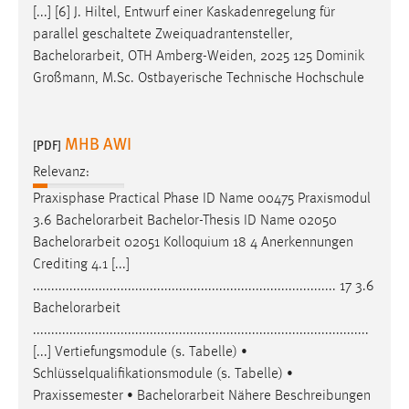
[...] [6] J. Hiltel, Entwurf einer Kaskadenregelung für
Conversion-Tracking
parallel geschaltete Zweiquadrantensteller,
Cookie Laufzeit:
Bachelorarbeit
, OTH Amberg-Weiden, 2025 125 Dominik
3 Monate
Großmann, M.Sc. Ostbayerische Technische Hochschule
Facebook Pixel
MHB AWI
[PDF]
Name:
Relevanz:
_fbp
Praxisphase Practical Phase ID Name 00475 Praxismodul
Anbieter:
3.6
Bachelorarbeit
Bachelor-Thesis ID Name 02050
Facebook
Bachelorarbeit
02051 Kolloquium 18 4 Anerkennungen
Crediting 4.1 [...]
Zweck:
................................................................................... 17 3.6
Conversion-Tracking
Bachelorarbeit
Cookie Laufzeit:
............................................................................................
3 Monate
[...] Vertiefungsmodule (s. Tabelle) •
Schlüsselqualifikationsmodule (s. Tabelle) •
Praxissemester •
Bachelorarbeit
Nähere Beschreibungen