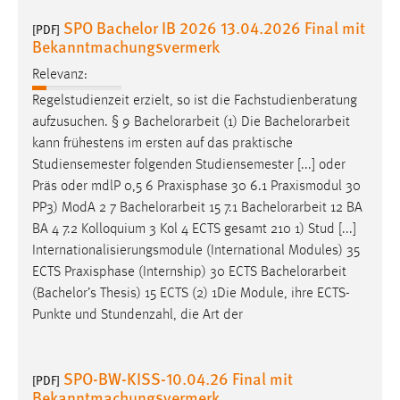
SPO Bachelor IB 2026 13.04.2026 Final mit
[PDF]
Bekanntmachungsvermerk
Relevanz:
Regelstudienzeit erzielt, so ist die Fachstudienberatung
aufzusuchen. § 9
Bachelorarbeit
(1) Die
Bachelorarbeit
kann frühestens im ersten auf das praktische
Studiensemester folgenden Studiensemester [...] oder
Präs oder mdlP 0,5 6 Praxisphase 30 6.1 Praxismodul 30
PP3) ModA 2 7
Bachelorarbeit
15 7.1
Bachelorarbeit
12 BA
BA 4 7.2 Kolloquium 3 Kol 4 ECTS gesamt 210 1) Stud [...]
Internationalisierungsmodule (International Modules) 35
ECTS Praxisphase (Internship) 30 ECTS
Bachelorarbeit
(Bachelor’s Thesis) 15 ECTS (2) 1Die Module, ihre ECTS-
Punkte und Stundenzahl, die Art der
SPO-BW-KISS-10.04.26 Final mit
[PDF]
Bekanntmachungsvermerk