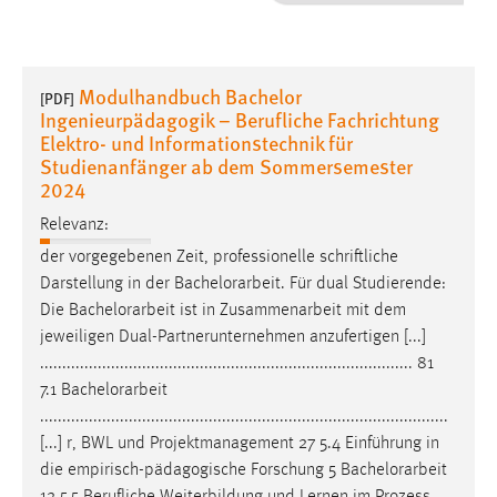
1 Jahr
Performance
Modulhandbuch Bachelor
[PDF]
Ingenieurpädagogik – Berufliche Fachrichtung
Name:
Elektro- und Informationstechnik für
staticfilecache
Studienanfänger ab dem Sommersemester
2024
Zweck:
Für performante Seitenauslieferung wird in diesem Cookie
Relevanz:
gespeichert, ob man eingeloggt ist.
der vorgegebenen Zeit, professionelle schriftliche
Darstellung in der
Bachelorarbeit
. Für dual Studierende:
Sprachpräferenz
Die
Bachelorarbeit
ist in Zusammenarbeit mit dem
jeweiligen Dual-Partnerunternehmen anzufertigen [...]
Name:
.................................................................................... 81
site-language-preference
7.1
Bachelorarbeit
Zweck:
............................................................................................
Das Cookie speichert die gewählte Sprache der Website.
[...] r, BWL und Projektmanagement 27 5.4 Einführung in
die empirisch-pädagogische Forschung 5
Bachelorarbeit
Cookie Laufzeit:
12 5.5 Berufliche Weiterbildung und Lernen im Prozess