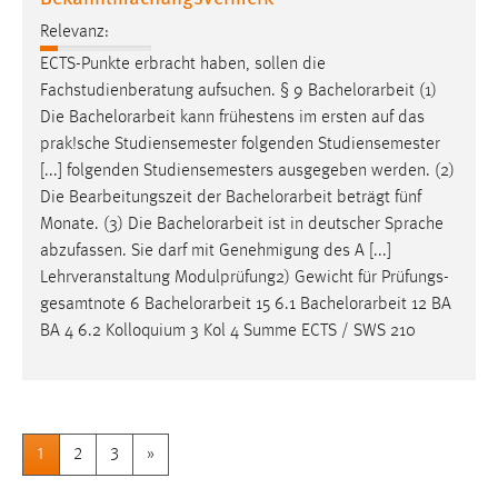
Relevanz:
ECTS-Punkte erbracht haben, sollen die
Fachstudienberatung aufsuchen. § 9
Bachelorarbeit
(1)
Die
Bachelorarbeit
kann frühestens im ersten auf das
prak!sche Studiensemester folgenden Studiensemester
[...] folgenden Studiensemesters ausgegeben werden. (2)
Die Bearbeitungszeit der
Bachelorarbeit
beträgt fünf
Monate. (3) Die
Bachelorarbeit
ist in deutscher Sprache
abzufassen. Sie darf mit Genehmigung des A [...]
Lehrveranstaltung Modulprüfung2) Gewicht für Prüfungs-
gesamtnote 6
Bachelorarbeit
15 6.1
Bachelorarbeit
12 BA
BA 4 6.2 Kolloquium 3 Kol 4 Summe ECTS / SWS 210
1
2
3
»