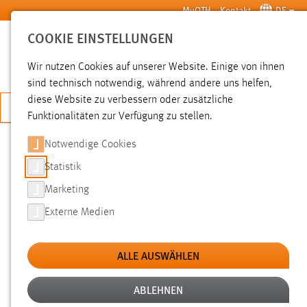
Zum Hauptinhalt springen
MyOTH
Kontakt
DE
COOKIE EINSTELLUNGEN
SUCHE
Wir nutzen Cookies auf unserer Website. Einige von ihnen
sind technisch notwendig, während andere uns helfen,
diese Website zu verbessern oder zusätzliche
JETZT BEWERBEN
Funktionalitäten zur Verfügung zu stellen.
Notwendige Cookies
SUCHE
Statistik
Marketing
FILTER
Externe Medien
Typ
ALLE AUSWÄHLEN
Erstellungsdatum
ABLEHNEN