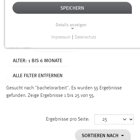
SPEICHERN
Alter
Details anzeigen
SUCHEN
Impressum
|
Datenschutz
NOTWENDIGE COOKIES
TYP: DATEIEN
Aktive Filter:
Notwendige Cookies ermöglichen grundlegende
ALTER: 1 BIS 6 MONATE
Funktionen und sind für die einwandfreie Funktion der
Website erforderlich.
ALLE FILTER ENTFERNEN
Einverständnis
Gesucht nach "bachelorarbeit".
Es wurden 55 Ergebnisse
Name:
gefunden.
Zeige Ergebnisse 1 bis 25 von 55.
cookie_consent
Zweck:
Ergebnisse pro Seite:
Dieser Cookie speichert die ausgewählten Einverständnis-
Optionen des Benutzers
SORTIEREN NACH
Cookie Laufzeit: