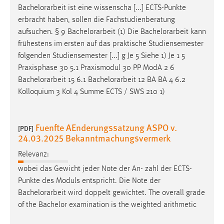
Bachelorarbeit
ist eine wissenscha [...] ECTS-Punkte
erbracht haben, sollen die Fachstudienberatung
aufsuchen. § 9
Bachelorarbeit
(1) Die
Bachelorarbeit
kann
frühestens im ersten auf das praktische Studiensemester
folgenden Studiensemester [...] g Je 5 Siehe 1) Je 1 5
Praxisphase 30 5.1 Praxismodul 30 PP ModA 2 6
Bachelorarbeit
15 6.1
Bachelorarbeit
12 BA BA 4 6.2
Kolloquium 3 Kol 4 Summe ECTS / SWS 210 1)
Fuenfte AEnderungssatzung ASPO v.
[PDF]
24.03.2025 Bekanntmachungsvermerk
Relevanz:
wobei das Gewicht jeder Note der An- zahl der ECTS-
Punkte des Moduls entspricht. Die Note der
Bachelorarbeit
wird doppelt gewichtet. The overall grade
of the Bachelor examination is the weighted arithmetic