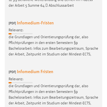
30 Tage
der Arbeit 5 Summe 64  Abschlussarbeit
Chat
Infomedium-Fristen
[PDF]
Name:
MibewSessionID, MIBEW_UserID, mibew_locale, mibew-
Relevanz:
chat-frame-style-5e9dbeb1811c0446
die Grundlagen und Orientierungsprüfung dar, also
Pflichtprüfungen in den ersten Semestern §9
Zweck:
Bachelorarbeit
: Infos zum Bearbeitungszeitraum, Sprache
Wird benötigt um die Chatfunktion nutzen zu können.
der Arbeit, Zeitpunkt im Studium oder Mindest-ECTS,
Cookie Laufzeit:
MibewSessionID, mibew-chat-frame-style-
5e9dbeb1811c0446 = Sitzungslaufzeit, mibew_locale = 3
Infomedium Fristen
[PDF]
Jahre, MIBEW_UserID = 1 Jahr
Relevanz:
die Grundlagen und Orientierungsprüfung dar, also
Login
Pflichtprüfungen in den ersten Semestern §9
Name:
Bachelorarbeit
: Infos zum Bearbeitungszeitraum, Sprache
fe_user, be_user, be_lastLoginProvider
der Arbeit, Zeitpunkt im Studium oder Mindest-ECTS,