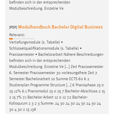
EXTERNE MEDIEN
befinden sich in der entsprechenden
Modulbeschreibung. Einzelne Ve
Um Inhalte von Videoplattformen und Social Media
Plattformen anzeigen zu können, werden von diesen
externen Medien Cookies gesetzt.
Modulhandbuch Bachelor Digital Business
[PDF]
YouTube
Relevanz:
Vertiefungsmodule (s. Tabelle) •
Schlüsselqualifikationsmodule (s. Tabelle) •
Vimeo
Praxissemester •
Bachelorarbeit
Nähere Beschreibungen
befinden sich in der entsprechenden
Modulbeschreibung. Einzelne Ve [...] Zeit Praxissemester
6. Semester Praxissemester 30 vorlesungsfreie Zeit 7.
Semester
Bachelorarbeit
10 Summe ECTS 60 6 2
Studienplan Programme Structure [...] 6 Praxisphase 25 0
25 12% 6.1 Praxismodul 25 0 25 7 Bachelor-Abschluss 2 15
2 15 7% 7.1
Bachelor-Arbeit
12 0 12 7.2 Bachelor-
Kolloquium 2 3 2 3 Summe: 24 30 24 30 24 30 24 30 24
30 4 30 2 15 138