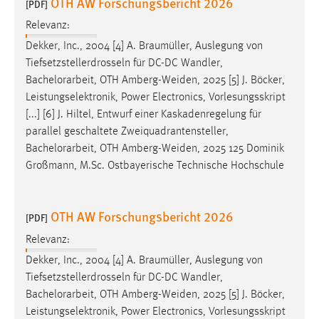
OTH AW Forschungsbericht 2026
[PDF]
Cookie Laufzeit:
Relevanz:
Max. 13 Monate
Dekker, Inc., 2004 [4] A. Braumüller, Auslegung von
Tiefsetzstellerdrosseln für DC-DC Wandler,
Bachelorarbeit
, OTH Amberg-Weiden, 2025 [5] J. Böcker,
MARKETING
Leistungselektronik, Power Electronics, Vorlesungsskript
[...] [6] J. Hiltel, Entwurf einer Kaskadenregelung für
Marketing Cookies werden von Drittanbietern
parallel geschaltete Zweiquadrantensteller,
verwendet, um personalisierte Werbung anzuzeigen.
Bachelorarbeit
, OTH Amberg-Weiden, 2025 125 Dominik
Sie tun dies, indem sie Besucher über Websites
Großmann, M.Sc. Ostbayerische Technische Hochschule
hinweg verfolgen.
Google Ads
OTH AW Forschungsbericht 2026
[PDF]
Name:
Relevanz:
_gcl_au
Dekker, Inc., 2004 [4] A. Braumüller, Auslegung von
Anbieter:
Tiefsetzstellerdrosseln für DC-DC Wandler,
Google Ireland Limited
Bachelorarbeit
, OTH Amberg-Weiden, 2025 [5] J. Böcker,
Leistungselektronik, Power Electronics, Vorlesungsskript
Zweck: