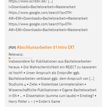
https://www.scribbr.de/ [...]
Zweck:
I+Downloads+
Bachelorarbeit
+Masterarbeit
Dieser Cookie ist notwendig um sich an der Website
https://www.google.com/search?q=OTH-
einloggen zu können.
AW+EMI+Downloads+
Bachelorarbeit
+Masterarbeit
Cookie Laufzeit:
https://www.google.com/search?q=OTH-
24 Stunden
AW+EMI+Downloads+
Bachelorarbeit
+Masterarbeit
Abschlussarbeiten 01 Intro EXT
STATISTIK
[PDF]
Relevanz:
Statistik Cookies erfassen Informationen anonym.
Diese Informationen helfen uns zu verstehen, wie
Insbesondere für Publikationen aus
Bachelorarbeiten
unsere Besucher unsere Website nutzen.
heraus: ▪ Die Wahrscheinlichkeit ein REJECT zu kassieren
ist hoch!! ▪ Unser Anspruch als Erstprüfer ggb.
Matomo
Bachelorarbeiten
verblasst ggb. dem Anspruch von [...]
Studiums 4 ▪ Ziele: ▪ Kostenlose Lernmaterialien ▪
Name:
Wissenschaftliche Publikationen ▪ Eigene
Bachelorarbeit
_pk_ref, _pk_cvar, _pk_id, _pk_ses
in EN ▪ … ▪ Dissertation (summa cum laude) ▪ Einstieg? ▪
Zweck:
Harry Potter 1 – 7 ▪ Ender‘s Game
Zugriffsstatistik