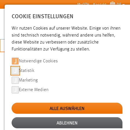
Zum Hauptinhalt springen
MyOTH
Kontakt
DE
COOKIE EINSTELLUNGEN
SUCHE
Wir nutzen Cookies auf unserer Website. Einige von ihnen
sind technisch notwendig, während andere uns helfen,
diese Website zu verbessern oder zusätzliche
JETZT BEWERBEN
Funktionalitäten zur Verfügung zu stellen.
Notwendige Cookies
SUCHE
Statistik
Marketing
FILTER
Externe Medien
Typ
ALLE AUSWÄHLEN
Erstellungsdatum
ABLEHNEN