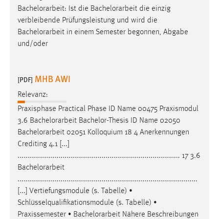
Bachelorarbeit
: Ist die
Bachelorarbeit
die einzig
verbleibende Prüfungsleistung und wird die
Bachelorarbeit
in einem Semester begonnen, Abgabe
und/oder
MHB AWI
[PDF]
Relevanz:
Praxisphase Practical Phase ID Name 00475 Praxismodul
3.6
Bachelorarbeit
Bachelor-Thesis ID Name 02050
Bachelorarbeit
02051 Kolloquium 18 4 Anerkennungen
Crediting 4.1 [...]
................................................................................... 17 3.6
Bachelorarbeit
............................................................................................
[...] Vertiefungsmodule (s. Tabelle) •
Schlüsselqualifikationsmodule (s. Tabelle) •
Praxissemester •
Bachelorarbeit
Nähere Beschreibungen