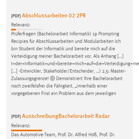
Cookie Laufzeit:
Abschlussarbeiten 02 2PR
[PDF]
Max. 13 Monate
Relevanz:
Prüferfragen (
Bachelorarbeit
Informatik) 19 Prompting
Recipies für Abschlussarbeiten und Modularbeiten Ich
MARKETING
bin Student der Informatik und bereite mich auf die
Marketing Cookies werden von Drittanbietern
Verteidigung meiner
Bachelorarbeit
vor. Als Anhang [...]
verwendet, um personalisierte Werbung anzuzeigen.
t+der+Informatik+und+bereite+mich+auf+die+Verteidigung+me
Sie tun dies, indem sie Besucher über Websites
[...] -Entwickler, Stakeholder/Entscheider, …) 2,5: Master-
hinweg verfolgen.
Zulassungsgrenze! ⓪ Demonstriert Ihre
Bachelorarbeit
noch zweifelsfrei die Fähigkeit, „innerhalb einer
Google Ads
vorgegebenen Frist ein Problem aus dem jeweiligen
Name:
_gcl_au
AusschreibungBachelorarbeit Radar
[PDF]
Anbieter:
Relevanz:
Google Ireland Limited
Das Automotive-Team, Prof. Dr. Alfred Höß, Prof. Dr.
Zweck: