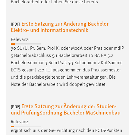
EXTERNE MEDIEN
Bachelorarbeit
oder haben Sie diese bereits
Um Inhalte von Videoplattformen und Social Media
Plattformen anzeigen zu können, werden von diesen
Erste Satzung zur Änderung Bachelor
[PDF]
externen Medien Cookies gesetzt.
Elektro- und Informationstechnik
Relevanz:
YouTube
30 SU/Ü, Pr, Sem, Proj Kl oder ModA oder Präs oder mdlP
5 Bachelorabschluss 5.1
Bachelorarbeit
10 BA BA 5.2
Vimeo
Bachelorseminar 3 Sem Präs 5.3 Kolloquium 2 Kol Summe
ECTS gesamt 210 [...] ausgenommen das Praxissemester
und die praxisbegleitenden Lehrveranstaltungen. Die
Note der
Bachelorarbeit
wird doppelt gewichtet.
Erste Satzung zur Änderung der Studien-
[PDF]
und Prüfungsordnung Bachelor Maschinenbau
Relevanz:
ergibt sich aus der Ge- wichtung nach den ECTS-Punkten