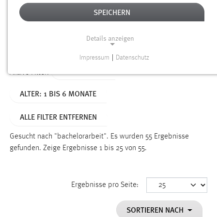
SPEICHERN
Alter
Details anzeigen
SUCHEN
Impressum
|
Datenschutz
NOTWENDIGE COOKIES
TYP: DATEIEN
Aktive Filter:
Notwendige Cookies ermöglichen grundlegende
ALTER: 1 BIS 6 MONATE
Funktionen und sind für die einwandfreie Funktion der
Website erforderlich.
ALLE FILTER ENTFERNEN
Einverständnis
Gesucht nach "bachelorarbeit".
Es wurden 55 Ergebnisse
Name:
gefunden.
Zeige Ergebnisse 1 bis 25 von 55.
cookie_consent
Zweck:
Ergebnisse pro Seite:
Dieser Cookie speichert die ausgewählten Einverständnis-
Optionen des Benutzers
SORTIEREN NACH
Cookie Laufzeit: