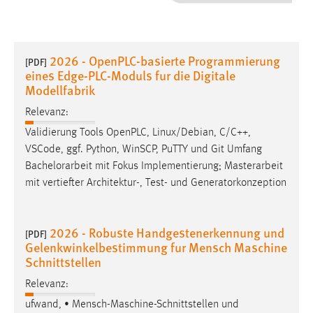
1 Jahr
Performance
2026 - OpenPLC-basierte Programmierung
[PDF]
eines Edge-PLC-Moduls fur die Digitale
Name:
Modellfabrik
staticfilecache
Relevanz:
Zweck:
Validierung Tools OpenPLC, Linux/Debian, C/C++,
Für performante Seitenauslieferung wird in diesem Cookie
VSCode, ggf. Python, WinSCP, PuTTY und Git Umfang
gespeichert, ob man eingeloggt ist.
Bachelorarbeit
mit Fokus Implementierung; Masterarbeit
mit vertiefter Architektur-, Test- und Generatorkonzeption
Sprachpräferenz
Name:
2026 - Robuste Handgestenerkennung und
[PDF]
site-language-preference
Gelenkwinkelbestimmung fur Mensch Maschine
Schnittstellen
Zweck:
Das Cookie speichert die gewählte Sprache der Website.
Relevanz:
Cookie Laufzeit:
ufwand, • Mensch-Maschine-Schnittstellen und