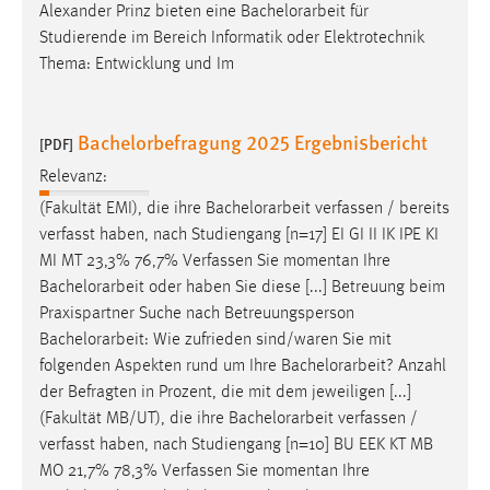
Alexander Prinz bieten eine
Bachelorarbeit
für
Conversion-Tracking
Studierende im Bereich Informatik oder Elektrotechnik
Cookie Laufzeit:
Thema: Entwicklung und Im
3 Monate
Bachelorbefragung 2025 Ergebnisbericht
[PDF]
Facebook Pixel
Relevanz:
Name:
(Fakultät EMI), die ihre
Bachelorarbeit
verfassen / bereits
_fbp
verfasst haben, nach Studiengang [n=17] EI GI II IK IPE KI
Anbieter:
MI MT 23,3% 76,7% Verfassen Sie momentan Ihre
Facebook
Bachelorarbeit
oder haben Sie diese [...] Betreuung beim
Praxispartner Suche nach Betreuungsperson
Zweck:
Bachelorarbeit
: Wie zufrieden sind/waren Sie mit
Conversion-Tracking
folgenden Aspekten rund um Ihre
Bachelorarbeit
? Anzahl
Cookie Laufzeit:
der Befragten in Prozent, die mit dem jeweiligen [...]
3 Monate
(Fakultät MB/UT), die ihre
Bachelorarbeit
verfassen /
verfasst haben, nach Studiengang [n=10] BU EEK KT MB
MO 21,7% 78,3% Verfassen Sie momentan Ihre