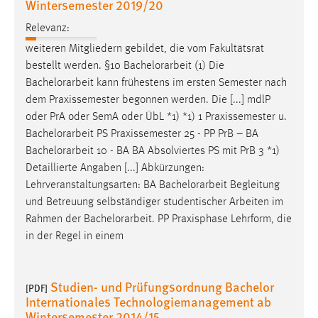
Wintersemester 2019/20
Relevanz:
weiteren Mitgliedern gebildet, die vom Fakultätsrat
bestellt werden. §10
Bachelorarbeit
(1) Die
Bachelorarbeit
kann frühestens im ersten Semester nach
dem Praxissemester begonnen werden. Die [...] mdlP
oder PrA oder SemA oder ÜbL *1) *1) 1 Praxissemester u.
Bachelorarbeit
PS Praxissemester 25 - PP PrB – BA
Bachelorarbeit
10 - BA BA Absolviertes PS mit PrB 3 *1)
Detaillierte Angaben [...] Abkürzungen:
Lehrveranstaltungsarten: BA
Bachelorarbeit
Begleitung
und Betreuung selbständiger studentischer Arbeiten im
Rahmen der
Bachelorarbeit
. PP Praxisphase Lehrform, die
in der Regel in einem
Studien- und Prüfungsordnung Bachelor
[PDF]
Internationales Technologiemanagement ab
Wintersemester 2014/15