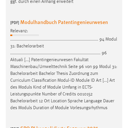
ggf. durch einen Anhang erweitert
30 Tage
Chat
Modulhandbuch Patentingenieurwesen
[PDF]
Name:
Relevanz:
MibewSessionID, MIBEW_UserID, mibew_locale, mibew-
............................................................................. 94 Modul
chat-frame-style-5e9dbeb1811c0446
31:
Bachelorarbeit
Zweck:
............................................................................... 96
Wird benötigt um die Chatfunktion nutzen zu können.
Aktuali [...] Patentingenieurwesen Fakultät
Maschinenbau/Umwelttechnik Seite 96 von 99 Modul 31:
Cookie Laufzeit:
Bachelorarbeit
Bachelor Thesis Zuordnung zum
MibewSessionID, mibew-chat-frame-style-
Curriculum Classification Modul-ID Module ID Art [...] Art
5e9dbeb1811c0446 = Sitzungslaufzeit, mibew_locale = 3
des Moduls Kind of Module Umfang in ECTS-
Jahre, MIBEW_UserID = 1 Jahr
Leistungspunkte Number of Credits 0010152
Bachelorarbeit
12 Ort Location Sprache Language Dauer
Login
des Moduls Duration of Module Vorlesungsrhythmus
Name:
fe_user, be_user, be_lastLoginProvider