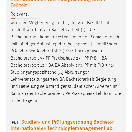
Teilzeit
Relevanz:
weiteren Mitgliedern gebildet, die vom Fakultätsrat
bestellt werden. §10
Bachelorarbeit
(1) 1Die
Bachelorarbeit
kann frühestens im ersten Semester nach
vollständiger Ableistung der Praxisphase [...] mdlP oder
PrA oder SemA oder ÜbL *1) *1) 1 Praxisphase u.
Bachelorarbeit
35 PP Praxisphase 25 - PP PrB – BA
Bachelorarbeit
10 - BA BA Absolvierte PP mit PrB 3 *1)
Studiengangspezifische [...] Abkürzungen
Lehrveranstaltungsarten: BA
Bachelorarbeit
Begleitung
und Betreuung selbständiger studentischer Arbeiten im
Rahmen der
Bachelorarbeit
. PP Praxisphase Lehrform, die
in der Regel in
Studien- und Prüfungsordnung Bachelor
[PDF]
Internationales Technologiemanagement ab