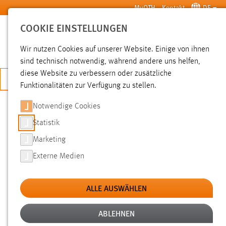
Zum Hauptinhalt springen
MyOTH
Kontakt
DE
COOKIE EINSTELLUNGEN
SUCHE
Wir nutzen Cookies auf unserer Website. Einige von ihnen
sind technisch notwendig, während andere uns helfen,
diese Website zu verbessern oder zusätzliche
JETZT BEWERBEN
Funktionalitäten zur Verfügung zu stellen.
Notwendige Cookies
SUCHE
Statistik
Marketing
FILTER
Externe Medien
Erstellungsdatum
ALLE AUSWÄHLEN
SUCHEN
ABLEHNEN