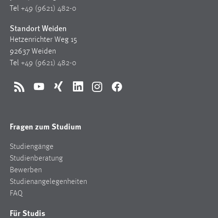
1 Jahr
Tel
+49 (9621) 482-0
Standort Weiden
Performance
Hetzenrichter Weg 15
92637 Weiden
Name:
Tel
+49 (9621) 482-0
staticfilecache
Zweck:
RSS
YouTube
Xing
LinkedIn
Instagram
Facebook
Für performante Seitenauslieferung wird in diesem Cookie
gespeichert, ob man eingeloggt ist.
Fragen zum Studium
Sprachpräferenz
Studiengänge
Name:
Studienberatung
site-language-preference
Bewerben
Zweck:
Studienangelegenheiten
Das Cookie speichert die gewählte Sprache der Website.
FAQ
Cookie Laufzeit:
Für Studis