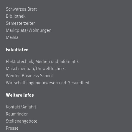
30 Tage
Schwarzes Brett
Bibliothek
Chat
Semesterzeiten
Marktplatz/Wohnungen
Name:
MibewSessionID, MIBEW_UserID, mibew_locale, mibew-
Mensa
chat-frame-style-5e9dbeb1811c0446
Fakultäten
Zweck:
Wird benötigt um die Chatfunktion nutzen zu können.
Elektrotechnik, Medien und Informatik
Maschinenbau/Umwelttechnik
Cookie Laufzeit:
Weiden Business School
MibewSessionID, mibew-chat-frame-style-
Wirtschaftsingenieurwesen und Gesundheit
5e9dbeb1811c0446 = Sitzungslaufzeit, mibew_locale = 3
Jahre, MIBEW_UserID = 1 Jahr
Weitere Infos
Login
Kontakt/Anfahrt
Raumfinder
Name:
Stellenangebote
fe_user, be_user, be_lastLoginProvider
Presse