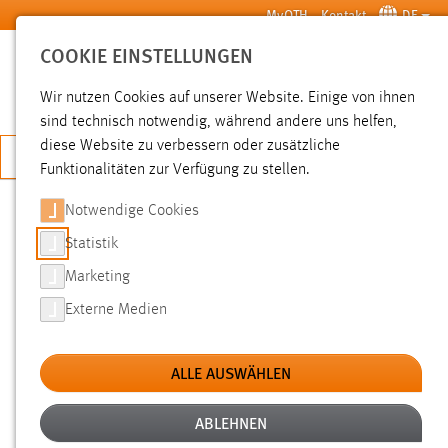
Zum Hauptinhalt springen
MyOTH
Kontakt
DE
COOKIE EINSTELLUNGEN
SUCHE
Wir nutzen Cookies auf unserer Website. Einige von ihnen
sind technisch notwendig, während andere uns helfen,
diese Website zu verbessern oder zusätzliche
JETZT BEWERBEN
Funktionalitäten zur Verfügung zu stellen.
Notwendige Cookies
SUCHE
Statistik
Marketing
FILTER
Externe Medien
Typ
ALLE AUSWÄHLEN
Erstellungsdatum
ABLEHNEN