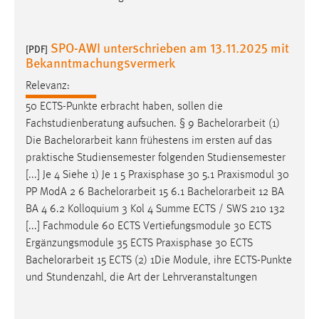
Zweck:
Dieser Cookie ist notwendig um sich an der Website
einloggen zu können.
SPO-AWI unterschrieben am 13.11.2025 mit
[PDF]
Bekanntmachungsvermerk
Cookie Laufzeit:
24 Stunden
Relevanz:
50 ECTS-Punkte erbracht haben, sollen die
Fachstudienberatung aufsuchen. § 9
Bachelorarbeit
(1)
STATISTIK
Die
Bachelorarbeit
kann frühestens im ersten auf das
praktische Studiensemester folgenden Studiensemester
Statistik Cookies erfassen Informationen anonym.
[...] Je 4 Siehe 1) Je 1 5 Praxisphase 30 5.1 Praxismodul 30
Diese Informationen helfen uns zu verstehen, wie
PP ModA 2 6
Bachelorarbeit
15 6.1
Bachelorarbeit
12 BA
unsere Besucher unsere Website nutzen.
BA 4 6.2 Kolloquium 3 Kol 4 Summe ECTS / SWS 210 132
[...] Fachmodule 60 ECTS Vertiefungsmodule 30 ECTS
Matomo
Ergänzungsmodule 35 ECTS Praxisphase 30 ECTS
Name:
Bachelorarbeit
15 ECTS (2) 1Die Module, ihre ECTS-Punkte
_pk_ref, _pk_cvar, _pk_id, _pk_ses
und Stundenzahl, die Art der Lehrveranstaltungen
Zweck:
Zugriffsstatistik