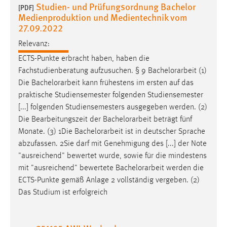
Studien- und Prüfungsordnung Bachelor
[PDF]
Medienproduktion und Medientechnik vom
Cookie Laufzeit:
27.09.2022
Max. 13 Monate
Relevanz:
ECTS-Punkte erbracht haben, haben die
MARKETING
Fachstudienberatung aufzusuchen. § 9
Bachelorarbeit
(1)
Die
Bachelorarbeit
kann frühestens im ersten auf das
Marketing Cookies werden von Drittanbietern
praktische Studiensemester folgenden Studiensemester
verwendet, um personalisierte Werbung anzuzeigen.
[...] folgenden Studiensemesters ausgegeben werden. (2)
Sie tun dies, indem sie Besucher über Websites
Die Bearbeitungszeit der
Bachelorarbeit
beträgt fünf
hinweg verfolgen.
Monate. (3) 1Die
Bachelorarbeit
ist in deutscher Sprache
abzufassen. 2Sie darf mit Genehmigung des [...] der Note
Google Ads
"ausreichend" bewertet wurde, sowie für die mindestens
Name:
mit "ausreichend" bewertete
Bachelorarbeit
werden die
_gcl_au
ECTS-Punkte gemäß Anlage 2 vollständig vergeben. (2)
Das Studium ist erfolgreich
Anbieter:
Google Ireland Limited
Zweck: