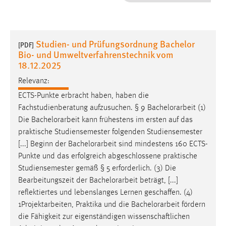
1 Jahr
Performance
Studien- und Prüfungsordnung Bachelor
[PDF]
Bio- und Umweltverfahrenstechnik vom
Name:
18.12.2025
staticfilecache
Relevanz:
Zweck:
ECTS-Punkte erbracht haben, haben die
Für performante Seitenauslieferung wird in diesem Cookie
Fachstudienberatung aufzusuchen. § 9
Bachelorarbeit
(1)
gespeichert, ob man eingeloggt ist.
Die
Bachelorarbeit
kann frühestens im ersten auf das
praktische Studiensemester folgenden Studiensemester
Sprachpräferenz
[...] Beginn der
Bachelorarbeit
sind mindestens 160 ECTS-
Punkte und das erfolgreich abgeschlossene praktische
Name:
Studiensemester gemäß § 5 erforderlich. (3) Die
site-language-preference
Bearbeitungszeit der
Bachelorarbeit
beträgt, [...]
Zweck:
reflektiertes und lebenslanges Lernen geschaffen. (4)
Das Cookie speichert die gewählte Sprache der Website.
1Projektarbeiten, Praktika und die
Bachelorarbeit
fördern
die Fähigkeit zur eigenständigen wissenschaftlichen
Cookie Laufzeit: