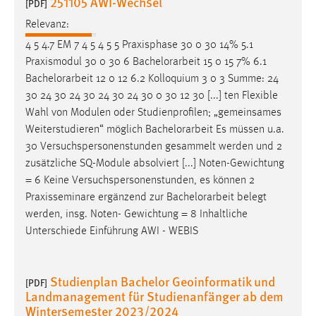
251105 AWI-Wechsel
[PDF]
Conversion-Tracking
Relevanz:
Cookie Laufzeit:
4 5 4.7 EM 7 4 5 4 5 5 Praxisphase 30 0 30 14% 5.1
3 Monate
Praxismodul 30 0 30 6
Bachelorarbeit
15 0 15 7% 6.1
Bachelorarbeit
12 0 12 6.2 Kolloquium 3 0 3 Summe: 24
Facebook Pixel
30 24 30 24 30 24 30 24 30 0 30 12 30 [...] ten Flexible
Wahl von Modulen oder Studienprofilen; „gemeinsames
Name:
Weiterstudieren“ möglich
Bachelorarbeit
Es müssen u.a.
_fbp
30 Versuchspersonenstunden gesammelt werden und 2
zusätzliche SQ-Module absolviert [...] Noten-Gewichtung
Anbieter:
= 6 Keine Versuchspersonenstunden, es können 2
Facebook
Praxisseminare ergänzend zur
Bachelorarbeit
belegt
Zweck:
werden, insg. Noten- Gewichtung = 8 Inhaltliche
Conversion-Tracking
Unterschiede Einführung AWI - WEBIS
Cookie Laufzeit:
3 Monate
Studienplan Bachelor Geoinformatik und
[PDF]
Landmanagement für Studienanfänger ab dem
Wintersemester 2023/2024