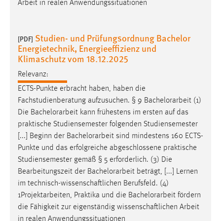
Arbeit in realen Anwendungssituationen
30 Tage
Chat
Studien- und Prüfungsordnung Bachelor
[PDF]
Energietechnik, Energieeffizienz und
Name:
Klimaschutz vom 18.12.2025
MibewSessionID, MIBEW_UserID, mibew_locale, mibew-
chat-frame-style-5e9dbeb1811c0446
Relevanz:
ECTS-Punkte erbracht haben, haben die
Zweck:
Fachstudienberatung aufzusuchen. § 9
Bachelorarbeit
(1)
Wird benötigt um die Chatfunktion nutzen zu können.
Die
Bachelorarbeit
kann frühestens im ersten auf das
Cookie Laufzeit:
praktische Studiensemester folgenden Studiensemester
MibewSessionID, mibew-chat-frame-style-
[...] Beginn der
Bachelorarbeit
sind mindestens 160 ECTS-
5e9dbeb1811c0446 = Sitzungslaufzeit, mibew_locale = 3
Punkte und das erfolgreiche abgeschlossene praktische
Jahre, MIBEW_UserID = 1 Jahr
Studiensemester gemäß § 5 erforderlich. (3) Die
Bearbeitungszeit der
Bachelorarbeit
beträgt, [...] Lernen
Login
im technisch-wissenschaftlichen Berufsfeld. (4)
1Projektarbeiten, Praktika und die
Bachelorarbeit
fördern
Name:
die Fähigkeit zur eigenständig wissenschaftlichen Arbeit
fe_user, be_user, be_lastLoginProvider
in realen Anwendungssituationen