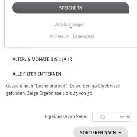
SPEICHERN
Alter
Details anzeigen
SUCHEN
Impressum
|
Datenschutz
NOTWENDIGE COOKIES
TYP: DATEIEN
Aktive Filter:
Notwendige Cookies ermöglichen grundlegende
ALTER: 6 MONATE BIS 1 JAHR
Funktionen und sind für die einwandfreie Funktion der
Website erforderlich.
ALLE FILTER ENTFERNEN
Einverständnis
Gesucht nach "bachelorarbeit".
Es wurden 30 Ergebnisse
Name:
gefunden.
Zeige Ergebnisse 1 bis 25 von 30.
cookie_consent
Zweck:
Ergebnisse pro Seite:
Dieser Cookie speichert die ausgewählten Einverständnis-
Optionen des Benutzers
SORTIEREN NACH
Cookie Laufzeit: