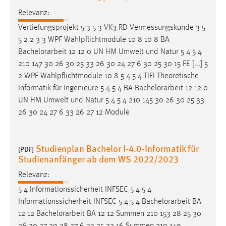
EXTERNE MEDIEN
Relevanz:
Um Inhalte von Videoplattformen und Social Media
Vertiefungsprojekt 5 3 5 3 VK3 RD Vermessungskunde 3 5
Plattformen anzeigen zu können, werden von diesen
5 2 2 3 3 WPF Wahlpflichtmodule 10 8 10 8 BA
externen Medien Cookies gesetzt.
Bachelorarbeit
12 12 0 UN HM Umwelt und Natur 5 4 5 4
210 147 30 26 30 25 33 26 30 24 27 6 30 25 30 15 FE [...] 5
YouTube
2 WPF Wahlpflichtmodule 10 8 5 4 5 4 TIFI Theoretische
Informatik für Ingenieure 5 4 5 4 BA
Bachelorarbeit
12 12 0
Vimeo
UN HM Umwelt und Natur 5 4 5 4 210 145 30 26 30 25 33
26 30 24 27 6 33 26 27 12 Module
Studienplan Bachelor I-4.0-Informatik für
[PDF]
Studienanfänger ab dem WS 2022/2023
Relevanz:
5 4 Informationssicherheit INFSEC 5 4 5 4
Informationssicherheit INFSEC 5 4 5 4
Bachelorarbeit
BA
12 12
Bachelorarbeit
BA 12 12 Summen 210 153 28 25 30