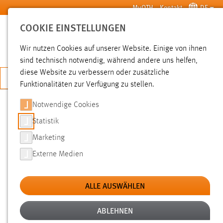
Zum Hauptinhalt springen
MyOTH
Kontakt
DE
COOKIE EINSTELLUNGEN
SUCHE
Wir nutzen Cookies auf unserer Website. Einige von ihnen
sind technisch notwendig, während andere uns helfen,
diese Website zu verbessern oder zusätzliche
JETZT BEWERBEN
Funktionalitäten zur Verfügung zu stellen.
Notwendige Cookies
SUCHE
Statistik
Marketing
FILTER
Externe Medien
Typ
ALLE AUSWÄHLEN
Erstellungsdatum
ABLEHNEN