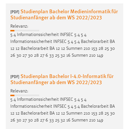
1 Jahr
Studienplan Bachelor Medieninformatik für
[PDF]
Studienanfänger ab dem WS 2022/2023
Performance
Relevanz:
Name:
5 4 Informationssicherheit INFSEC 5 4 5 4
staticfilecache
Informationssicherheit INFSEC 5 4 5 4
Bachelorarbeit
BA
12 12
Bachelorarbeit
BA 12 12 Summen 210 153 28 25 30
Zweck:
26 30 27 30 28 27 6 33 25 32 16 Summen 210 149
Für performante Seitenauslieferung wird in diesem Cookie
gespeichert, ob man eingeloggt ist.
Studienplan Bachelor I-4.0-Informatik für
[PDF]
Sprachpräferenz
Studienanfänger ab dem WS 2022/2023
Name:
Relevanz:
site-language-preference
5 4 Informationssicherheit INFSEC 5 4 5 4
Informationssicherheit INFSEC 5 4 5 4
Bachelorarbeit
BA
Zweck:
12 12
Bachelorarbeit
BA 12 12 Summen 210 153 28 25 30
Das Cookie speichert die gewählte Sprache der Website.
26 30 27 30 28 27 6 33 25 32 16 Summen 210 149
Cookie Laufzeit: