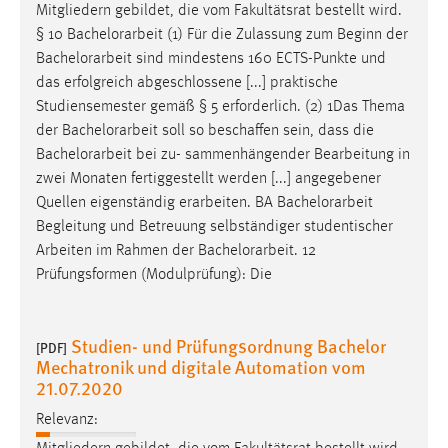
Mitgliedern gebildet, die vom Fakultätsrat bestellt wird.
Conversion-Tracking
§ 10
Bachelorarbeit
(1) Für die Zulassung zum Beginn der
Cookie Laufzeit:
Bachelorarbeit
sind mindestens 160 ECTS-Punkte und
3 Monate
das erfolgreich abgeschlossene [...] praktische
Studiensemester gemäß § 5 erforderlich. (2) 1Das Thema
der
Bachelorarbeit
soll so beschaffen sein, dass die
Facebook Pixel
Bachelorarbeit
bei zu- sammenhängender Bearbeitung in
Name:
zwei Monaten fertiggestellt werden [...] angegebener
_fbp
Quellen eigenständig erarbeiten. BA
Bachelorarbeit
Begleitung und Betreuung selbständiger studentischer
Anbieter:
Arbeiten im Rahmen der
Bachelorarbeit
. 12
Facebook
Prüfungsformen (Modulprüfung): Die
Zweck:
Conversion-Tracking
Studien- und Prüfungsordnung Bachelor
[PDF]
Cookie Laufzeit:
Mechatronik und digitale Automation vom
3 Monate
21.07.2020
Relevanz: