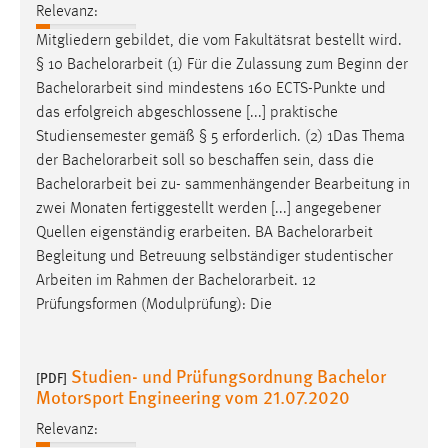
Relevanz:
Cookie Laufzeit:
Mitgliedern gebildet, die vom Fakultätsrat bestellt wird.
Max. 13 Monate
§ 10
Bachelorarbeit
(1) Für die Zulassung zum Beginn der
Bachelorarbeit
sind mindestens 160 ECTS-Punkte und
das erfolgreich abgeschlossene [...] praktische
MARKETING
Studiensemester gemäß § 5 erforderlich. (2) 1Das Thema
der
Bachelorarbeit
soll so beschaffen sein, dass die
Marketing Cookies werden von Drittanbietern
Bachelorarbeit
bei zu- sammenhängender Bearbeitung in
verwendet, um personalisierte Werbung anzuzeigen.
zwei Monaten fertiggestellt werden [...] angegebener
Sie tun dies, indem sie Besucher über Websites
Quellen eigenständig erarbeiten. BA
Bachelorarbeit
hinweg verfolgen.
Begleitung und Betreuung selbständiger studentischer
Arbeiten im Rahmen der
Bachelorarbeit
. 12
Google Ads
Prüfungsformen (Modulprüfung): Die
Name:
_gcl_au
Studien- und Prüfungsordnung Bachelor
[PDF]
Anbieter:
Motorsport Engineering vom 21.07.2020
Google Ireland Limited
Relevanz:
Zweck: