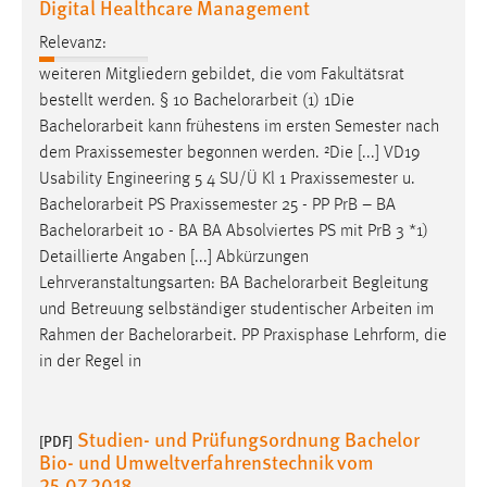
Digital Healthcare Management
Relevanz:
weiteren Mitgliedern gebildet, die vom Fakultätsrat
bestellt werden. § 10
Bachelorarbeit
(1) 1Die
Bachelorarbeit
kann frühestens im ersten Semester nach
dem Praxissemester begonnen werden. ²Die [...] VD19
Usability Engineering 5 4 SU/Ü Kl 1 Praxissemester u.
Bachelorarbeit
PS Praxissemester 25 - PP PrB – BA
Bachelorarbeit
10 - BA BA Absolviertes PS mit PrB 3 *1)
Detaillierte Angaben [...] Abkürzungen
Lehrveranstaltungsarten: BA
Bachelorarbeit
Begleitung
und Betreuung selbständiger studentischer Arbeiten im
Rahmen der
Bachelorarbeit
. PP Praxisphase Lehrform, die
in der Regel in
Studien- und Prüfungsordnung Bachelor
[PDF]
Bio- und Umweltverfahrenstechnik vom
25.07.2018