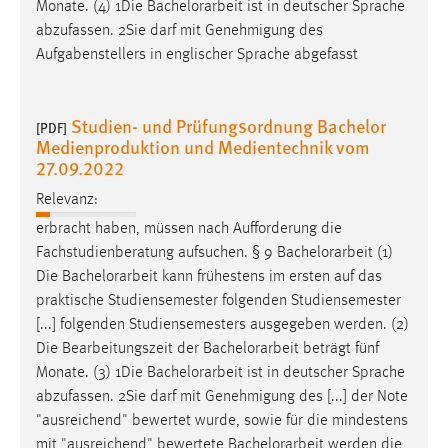
Monate. (4) 1Die
Bachelorarbeit
ist in deutscher Sprache
abzufassen. 2Sie darf mit Genehmigung des
Aufgabenstellers in englischer Sprache abgefasst
Studien- und Prüfungsordnung Bachelor
[PDF]
Medienproduktion und Medientechnik vom
27.09.2022
Relevanz:
erbracht haben, müssen nach Aufforderung die
Fachstudienberatung aufsuchen. § 9
Bachelorarbeit
(1)
Die
Bachelorarbeit
kann frühestens im ersten auf das
praktische Studiensemester folgenden Studiensemester
[...] folgenden Studiensemesters ausgegeben werden. (2)
Die Bearbeitungszeit der
Bachelorarbeit
beträgt fünf
Monate. (3) 1Die
Bachelorarbeit
ist in deutscher Sprache
abzufassen. 2Sie darf mit Genehmigung des [...] der Note
"ausreichend" bewertet wurde, sowie für die mindestens
mit "ausreichend" bewertete
Bachelorarbeit
werden die