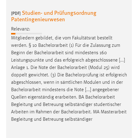
30 Tage
Studien- und Prüfungsordnung
[PDF]
Patentingenieurwesen
Chat
Relevanz:
Name:
Mitgliedern gebildet, die vom Fakultätsrat bestellt
MibewSessionID, MIBEW_UserID, mibew_locale, mibew-
werden. § 10
Bachelorarbeit
(1) Für die Zulassung zum
chat-frame-style-5e9dbeb1811c0446
Beginn der
Bachelorarbeit
sind mindestens 160
Zweck:
Leistungspunkte und das erfolgreich abgeschlossene [...]
Wird benötigt um die Chatfunktion nutzen zu können.
Anlage 1. Die Note der
Bachelorarbeit
(Modul 25) wird
Cookie Laufzeit:
doppelt gewichtet. (3) Die Bachelorprüfung ist erfolgreich
MibewSessionID, mibew-chat-frame-style-
abgeschlossen, wenn in sämtlichen Modulen und in der
5e9dbeb1811c0446 = Sitzungslaufzeit, mibew_locale = 3
Bachelorarbeit
mindestens die Note [...] angegebener
Jahre, MIBEW_UserID = 1 Jahr
Quellen eigenständig erarbeiten. BA
Bachelorarbeit
Begleitung und Betreuung selbständiger studentischer
Login
Arbeiten im Rahmen der
Bachelorarbeit
. MA Masterarbeit
Begleitung und Betreuung selbständiger
Name:
fe_user, be_user, be_lastLoginProvider