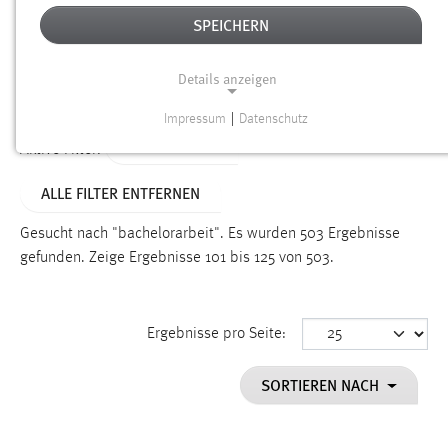
SPEICHERN
Alter
Details anzeigen
SUCHEN
Impressum
|
Datenschutz
NOTWENDIGE COOKIES
TYP: DATEIEN
Aktive Filter:
Notwendige Cookies ermöglichen grundlegende
ALLE FILTER ENTFERNEN
Funktionen und sind für die einwandfreie Funktion der
Website erforderlich.
Gesucht nach "bachelorarbeit".
Es wurden 503 Ergebnisse
gefunden.
Zeige Ergebnisse 101 bis 125 von 503.
Einverständnis
Name:
cookie_consent
Ergebnisse pro Seite:
Zweck:
SORTIEREN NACH
Dieser Cookie speichert die ausgewählten Einverständnis-
Optionen des Benutzers
Cookie Laufzeit: