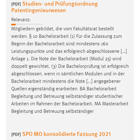
Studien- und Prüfungsordnung
[PDF]
Zweck:
Patentingenieurwesen
Dieser Cookie ist notwendig um sich an der Website
einloggen zu können.
Relevanz:
Mitgliedern gebildet, die vom Fakultätsrat bestellt
Cookie Laufzeit:
werden. § 10
Bachelorarbeit
(1) Für die Zulassung zum
24 Stunden
Beginn der
Bachelorarbeit
sind mindestens 160
Leistungspunkte und das erfolgreich abgeschlossene [...]
Anlage 1. Die Note der
Bachelorarbeit
(Modul 25) wird
STATISTIK
doppelt gewichtet. (3) Die Bachelorprüfung ist erfolgreich
Statistik Cookies erfassen Informationen anonym.
abgeschlossen, wenn in sämtlichen Modulen und in der
Diese Informationen helfen uns zu verstehen, wie
Bachelorarbeit
mindestens die Note [...] angegebener
unsere Besucher unsere Website nutzen.
Quellen eigenständig erarbeiten. BA
Bachelorarbeit
Begleitung und Betreuung selbständiger studentischer
Matomo
Arbeiten im Rahmen der
Bachelorarbeit
. MA Masterarbeit
Begleitung und Betreuung selbständiger
Name:
_pk_ref, _pk_cvar, _pk_id, _pk_ses
SPO MO konsolidierte Fassung 2021
Zweck:
[PDF]
Zugriffsstatistik