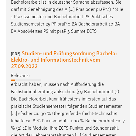
Bachelorarbeit
ist in deutscher Sprache abzufassen. Sie
darf mit Genehmigung des A [...] Präs oder praP*2) *2) je
1 Praxissemester und
Bachelorarbeit
PS Praktisches
Studiensemester 25 PP praP 0 BA
Bachelorarbeit
10 BA
BA Absolviertes PS mit praP 3 Summe ECTS
Studien- und Prüfungsordnung Bachelor
[PDF]
Elektro- und Informationstechnik vom
27.09.2022
Relevanz:
erbracht haben, müssen nach Aufforderung die
Fachstudienberatung aufsuchen. § 9
Bachelorarbeit
(1)
Die
Bachelorarbeit
kann frühestens im ersten auf das
praktische Studiensemester folgenden Studiensemester
[...] sfächer ca. 30 % Übergreifende (nicht-technische)
Inhalte ca. 8 % Praxismodul ca. 10 %
Bachelorarbeit
ca. 7
% (2) 1Die Module, ihre ECTS-Punkte und Stundenzahl,
die Art der Lehrveranstaltungen [...] Studiensemester