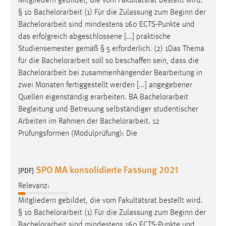
Mitgliedern gebildet, die vom Fakultätsrat bestellt wird.
EXTERNE MEDIEN
§ 10
Bachelorarbeit
(1) Für die Zulassung zum Beginn der
Um Inhalte von Videoplattformen und Social Media
Bachelorarbeit
sind mindestens 160 ECTS-Punkte und
Plattformen anzeigen zu können, werden von diesen
das erfolgreich abgeschlossene [...] praktische
externen Medien Cookies gesetzt.
Studiensemester gemäß § 5 erforderlich. (2) 1Das Thema
für die
Bachelorarbeit
soll so beschaffen sein, dass die
YouTube
Bachelorarbeit
bei zusammenhängender Bearbeitung in
zwei Monaten fertiggestellt werden [...] angegebener
Quellen eigenständig erarbeiten. BA
Bachelorarbeit
Vimeo
Begleitung und Betreuung selbständiger studentischer
Arbeiten im Rahmen der
Bachelorarbeit
. 12
Prüfungsformen (Modulprüfung): Die
SPO MA konsolidierte Fassung 2021
[PDF]
Relevanz:
Mitgliedern gebildet, die vom Fakultätsrat bestellt wird.
§ 10
Bachelorarbeit
(1) Für die Zulassung zum Beginn der
Bachelorarbeit
sind mindestens 160 ECTS-Punkte und