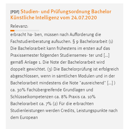
1 Jahr
Studien- und Prüfungsordnung Bachelor
[PDF]
Künstliche Intelligenz vom 24.07.2020
Performance
Relevanz:
Name:
erbracht ha- ben, müssen nach Aufforderung die
staticfilecache
Fachstudienberatung aufsuchen. § 9
Bachelorarbeit
(1)
Die
Bachelorarbeit
kann frühestens im ersten auf das
Zweck:
Praxissemester folgenden Studiensemes- ter und [...]
Für performante Seitenauslieferung wird in diesem Cookie
gemäß Anlage 1. Die Note der
Bachelorarbeit
wird
gespeichert, ob man eingeloggt ist.
doppelt gewichtet. (3) Die Bachelorprüfung ist erfolgreich
abgeschlossen, wenn in sämtlichen Modulen und in der
Sprachpräferenz
Bachelorarbeit
mindestens die Note "ausreichend" [...] )
ca. 30% Fachübergreifende Grundlagen und
Name:
Schlüsselkompetenzen ca. 8% Praxis ca. 10%
site-language-preference
Bachelorarbeit
ca. 7% (2) Für die erbrachten
Zweck:
Studienleistungen werden Credits, Leistungspunkte nach
Das Cookie speichert die gewählte Sprache der Website.
dem European
Cookie Laufzeit: