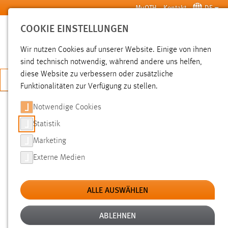
Zum Hauptinhalt springen
MyOTH
Kontakt
DE
COOKIE EINSTELLUNGEN
SUCHE
Wir nutzen Cookies auf unserer Website. Einige von ihnen
sind technisch notwendig, während andere uns helfen,
diese Website zu verbessern oder zusätzliche
JETZT BEWERBEN
Funktionalitäten zur Verfügung zu stellen.
Notwendige Cookies
SUCHE
Statistik
Marketing
FILTER
Externe Medien
Typ
ALLE AUSWÄHLEN
Erstellungsdatum
ABLEHNEN