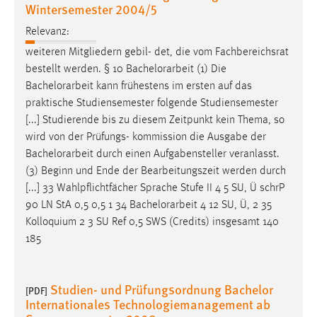
Wintersemester 2004/5
Relevanz:
weiteren Mitgliedern gebil- det, die vom Fachbereichsrat
bestellt werden. § 10
Bachelorarbeit
(1) Die
Bachelorarbeit
kann frühestens im ersten auf das
praktische Studiensemester folgende Studiensemester
[...] Studierende bis zu diesem Zeitpunkt kein Thema, so
wird von der Prüfungs- kommission die Ausgabe der
Bachelorarbeit
durch einen Aufgabensteller veranlasst.
(3) Beginn und Ende der Bearbeitungszeit werden durch
[...] 33 Wahlpflichtfächer Sprache Stufe II 4 5 SU, Ü schrP
90 LN StA 0,5 0,5 1 34
Bachelorarbeit
4 12 SU, Ü, 2 35
Kolloquium 2 3 SU Ref 0,5 SWS (Credits) insgesamt 140
185
Studien- und Prüfungsordnung Bachelor
[PDF]
Internationales Technologiemanagement ab