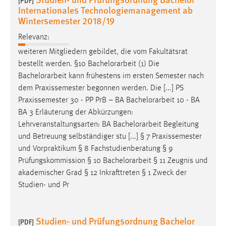
[PDF]
EXTERNE MEDIEN
Internationales Technologiemanagement ab
Wintersemester 2018/19
Um Inhalte von Videoplattformen und Social Media
Plattformen anzeigen zu können, werden von diesen
Relevanz:
externen Medien Cookies gesetzt.
weiteren Mitgliedern gebildet, die vom Fakultätsrat
bestellt werden. §10
Bachelorarbeit
(1) Die
YouTube
Bachelorarbeit
kann frühestens im ersten Semester nach
dem Praxissemester begonnen werden. Die [...] PS
Vimeo
Praxissemester 30 - PP PrB – BA
Bachelorarbeit
10 - BA
BA 3 Erläuterung der Abkürzungen:
Lehrveranstaltungsarten: BA
Bachelorarbeit
Begleitung
und Betreuung selbständiger stu [...] § 7 Praxissemester
und Vorpraktikum § 8 Fachstudienberatung § 9
Prüfungskommission § 10
Bachelorarbeit
§ 11 Zeugnis und
akademischer Grad § 12 Inkrafttreten § 1 Zweck der
Studien- und Pr
Studien- und Prüfungsordnung Bachelor
[PDF]