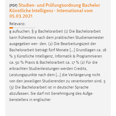
Studien- und Prüfungsordnung Bachelor
[PDF]
Künstliche Intelligenz - International vom
Cookie Laufzeit:
05.03.2021
Max. 13 Monate
Relevanz:
g aufsuchen. § 9
Bachelorarbeit
(1) Die
Bachelorarbeit
MARKETING
kann frühestens nach dem praktischen Studiensemester
Marketing Cookies werden von Drittanbietern
ausgegeben wer- den. (2) Die Bearbeitungszeit der
verwendet, um personalisierte Werbung anzuzeigen.
Bachelorarbeit
beträgt fünf Monate [...] Grundlagen ca. 18
Sie tun dies, indem sie Besucher über Websites
% 3 Künstliche Intelligenz, Informatik & Programmieren
hinweg verfolgen.
ca. 50 % Praxis &
Bachelorarbeit
ca. 17 % (2) Für die
erbrachten Studienleistungen werden Credits,
Google Ads
Leistungspunkte nach dem [...] die Verlängerung nicht
von den jeweiligen Studierenden zu verantworten sind. 5
Name:
(3) Die
Bachelorarbeit
ist in deutscher Sprache
_gcl_au
abzufassen. Sie darf mit Genehmigung des Aufga-
benstellers in englischer
Anbieter:
Google Ireland Limited
Zweck: