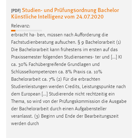
30 Tage
Studien- und Prüfungsordnung Bachelor
[PDF]
Künstliche Intelligenz vom 24.07.2020
Chat
Relevanz:
Name:
erbracht ha- ben, müssen nach Aufforderung die
MibewSessionID, MIBEW_UserID, mibew_locale, mibew-
Fachstudienberatung aufsuchen. § 9
Bachelorarbeit
(1)
chat-frame-style-5e9dbeb1811c0446
Die
Bachelorarbeit
kann frühestens im ersten auf das
Zweck:
Praxissemester folgenden Studiensemes- ter und [...] KI
Wird benötigt um die Chatfunktion nutzen zu können.
ca. 30% Fachübergreifende Grundlagen und
Schlüsselkompetenzen ca. 8% Praxis ca. 10%
Cookie Laufzeit:
Bachelorarbeit
ca. 7% (2) Für die erbrachten
MibewSessionID, mibew-chat-frame-style-
Studienleistungen werden Credits, Leistungspunkte nach
5e9dbeb1811c0446 = Sitzungslaufzeit, mibew_locale = 3
dem European [...] Studierende nicht rechtzeitig ein
Jahre, MIBEW_UserID = 1 Jahr
Thema, so wird von der Prüfungskommission die Ausgabe
der
Bachelorarbeit
durch einen Aufgabensteller
Login
veranlasst. (3) Beginn und Ende der Bearbeitungszeit
werden durch
Name:
fe_user, be_user, be_lastLoginProvider