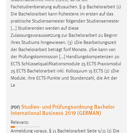
Studienabschnitt nicht erzielt, so ist die
Fachstudienberatung aufzusuchen. § 9
Bachelorarbeit
(1)
Die
Bachelorarbeit
kann frühestens im ersten auf das
praktische Studiensemester folgenden Studiensemester
[...] Studierenden werden auf diese
Zulassungsvoraussetzung zur
Bachelorarbeit
zu Beginn
ihres Studiums hingewiesen. (3) 1Die Bearbeitungszeit
der
Bachelorarbeit
beträgt fünf Monate. 2Sie kann von
der Prüfungskommission [...] Handlungskompetenzen 20
ECTS Schlüsselqualifikationsmodule 25 ECTS Praxismodul
25 ECTS
Bachelorarbeit
inkl. Kolloquium 15 ECTS (2) 1Die
Module, ihre ECTS-Punkte und Stundenzahl, die Art der
Le
Studien- und Prüfungsordnung Bachelor
[PDF]
International Business 2019 (GERMAN)
Relevanz:
Anmeldung voraus. § 11
Bachelorarbeit
Seite 5/11 (1) Die