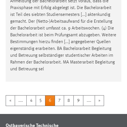
Anmeldung der
Bachelorarbeit
setzt voraus, dass die
Praxisphase mit Erfolg abgelegt ist. Die
Bachelorarbeit
ist Teil des siebten Studiensemesters [...] aktenkundig
gemacht. Der (Netto-)Arbeitsaufwand für die Erstellung
der
Bachelorarbeit
umfasst ca. 9 Arbeitswochen. (4) Die
Bachelorarbeit
ist beim Prüfungsamt abzugeben. Weitere
Bestimmungen hierzu finden [...] angegebener Quellen
eigenständig erarbeiten. BA
Bachelorarbeit
Begleitung
und Betreuung selbständiger studentischer Arbeiten im
Rahmen der
Bachelorarbeit
. MA Masterarbeit Begleitung
und Betreuung sel
«
....
4
5
6
7
8
9
....
»
Ostbayerische Technische