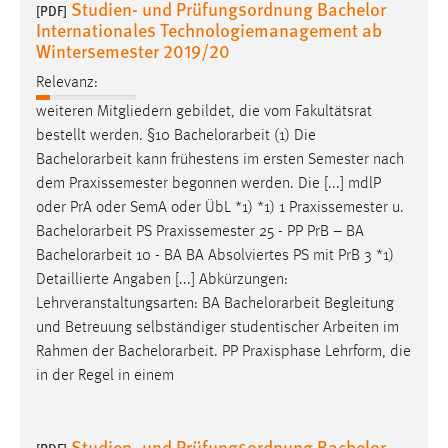
Studien- und Prüfungsordnung Bachelor
[PDF]
Conversion-Tracking
Internationales Technologiemanagement ab
Wintersemester 2019/20
Cookie Laufzeit:
3 Monate
Relevanz:
weiteren Mitgliedern gebildet, die vom Fakultätsrat
Facebook Pixel
bestellt werden. §10
Bachelorarbeit
(1) Die
Bachelorarbeit
kann frühestens im ersten Semester nach
Name:
dem Praxissemester begonnen werden. Die [...] mdlP
_fbp
oder PrA oder SemA oder ÜbL *1) *1) 1 Praxissemester u.
Bachelorarbeit
PS Praxissemester 25 - PP PrB – BA
Anbieter:
Bachelorarbeit
10 - BA BA Absolviertes PS mit PrB 3 *1)
Facebook
Detaillierte Angaben [...] Abkürzungen:
Zweck:
Lehrveranstaltungsarten: BA
Bachelorarbeit
Begleitung
Conversion-Tracking
und Betreuung selbständiger studentischer Arbeiten im
Rahmen der
Bachelorarbeit
. PP Praxisphase Lehrform, die
Cookie Laufzeit:
in der Regel in einem
3 Monate
Studien- und Prüfungsordnung Bachelor