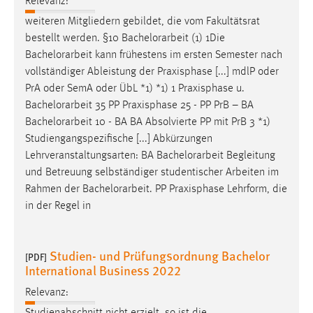
Relevanz:
weiteren Mitgliedern gebildet, die vom Fakultätsrat
bestellt werden. §10
Bachelorarbeit
(1) 1Die
Bachelorarbeit
kann frühestens im ersten Semester nach
vollständiger Ableistung der Praxisphase [...] mdlP oder
PrA oder SemA oder ÜbL *1) *1) 1 Praxisphase u.
Bachelorarbeit
35 PP Praxisphase 25 - PP PrB – BA
Bachelorarbeit
10 - BA BA Absolvierte PP mit PrB 3 *1)
Studiengangspezifische [...] Abkürzungen
Lehrveranstaltungsarten: BA
Bachelorarbeit
Begleitung
und Betreuung selbständiger studentischer Arbeiten im
Rahmen der
Bachelorarbeit
. PP Praxisphase Lehrform, die
in der Regel in
Studien- und Prüfungsordnung Bachelor
[PDF]
International Business 2022
Relevanz: