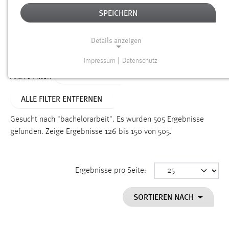
SPEICHERN
Alter
Details anzeigen
SUCHEN
Impressum
|
Datenschutz
NOTWENDIGE COOKIES
TYP: DATEIEN
Aktive Filter:
Notwendige Cookies ermöglichen grundlegende
ALLE FILTER ENTFERNEN
Funktionen und sind für die einwandfreie Funktion der
Website erforderlich.
Gesucht nach "bachelorarbeit".
Es wurden 505 Ergebnisse
gefunden.
Zeige Ergebnisse 126 bis 150 von 505.
Einverständnis
Name:
cookie_consent
Ergebnisse pro Seite:
Zweck:
SORTIEREN NACH
Dieser Cookie speichert die ausgewählten Einverständnis-
Optionen des Benutzers
Cookie Laufzeit: