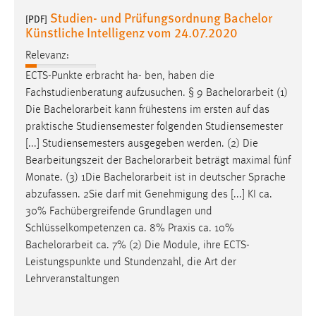
Zweck:
Studien- und Prüfungsordnung Bachelor
[PDF]
Dieser Cookie ist notwendig um sich an der Website
Künstliche Intelligenz vom 24.07.2020
einloggen zu können.
Relevanz:
Cookie Laufzeit:
ECTS-Punkte erbracht ha- ben, haben die
24 Stunden
Fachstudienberatung aufzusuchen. § 9
Bachelorarbeit
(1)
Die
Bachelorarbeit
kann frühestens im ersten auf das
praktische Studiensemester folgenden Studiensemester
STATISTIK
[...] Studiensemesters ausgegeben werden. (2) Die
Bearbeitungszeit der
Bachelorarbeit
beträgt maximal fünf
Statistik Cookies erfassen Informationen anonym.
Monate. (3) 1Die
Bachelorarbeit
ist in deutscher Sprache
Diese Informationen helfen uns zu verstehen, wie
abzufassen. 2Sie darf mit Genehmigung des [...] KI ca.
unsere Besucher unsere Website nutzen.
30% Fachübergreifende Grundlagen und
Matomo
Schlüsselkompetenzen ca. 8% Praxis ca. 10%
Bachelorarbeit
ca. 7% (2) Die Module, ihre ECTS-
Name:
Leistungspunkte und Stundenzahl, die Art der
_pk_ref, _pk_cvar, _pk_id, _pk_ses
Lehrveranstaltungen
Zweck:
Zugriffsstatistik