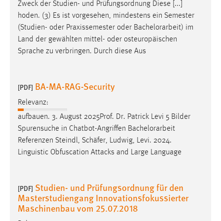
Zweck der Studien- und Prüfungsordnung Diese [...]
Conversion-Tracking
hoden. (3) Es ist vorgesehen, mindestens ein Semester
(Studien- oder Praxissemester oder
Bachelorarbeit
) im
Cookie Laufzeit:
3 Monate
Land der gewählten mittel- oder osteuropäischen
Sprache zu verbringen. Durch diese Aus
Facebook Pixel
BA-MA-RAG-Security
[PDF]
Name:
_fbp
Relevanz:
Anbieter:
aufbauen. 3. August 2025Prof. Dr. Patrick Levi 5 Bilder
Facebook
Spurensuche in Chatbot-Angriffen
Bachelorarbeit
Referenzen Steindl, Schäfer, Ludwig, Levi. 2024.
Zweck:
Linguistic Obfuscation Attacks and Large Language
Conversion-Tracking
Cookie Laufzeit:
Studien- und Prüfungsordnung für den
3 Monate
[PDF]
Masterstudiengang Innovationsfokussierter
Maschinenbau vom 25.07.2018