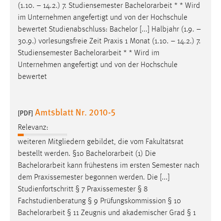
(1.10. – 14.2.) 7. Studiensemester
Bachelorarbeit
* * Wird
Cookie Laufzeit:
im Unternehmen angefertigt und von der Hochschule
Max. 13 Monate
bewertet Studienabschluss: Bachelor [...] Halbjahr (1.9. –
30.9.) vorlesungsfreie Zeit Praxis 1 Monat (1.10. – 14.2.) 7.
Studiensemester
Bachelorarbeit
* * Wird im
Unternehmen angefertigt und von der Hochschule
MARKETING
bewertet
Marketing Cookies werden von Drittanbietern
verwendet, um personalisierte Werbung anzuzeigen.
Sie tun dies, indem sie Besucher über Websites
Amtsblatt Nr. 2010-5
[PDF]
hinweg verfolgen.
Relevanz:
Google Ads
weiteren Mitgliedern gebildet, die vom Fakultätsrat
bestellt werden. §10
Bachelorarbeit
(1) Die
Name:
Bachelorarbeit
kann frühestens im ersten Semester nach
_gcl_au
dem Praxissemester begonnen werden. Die [...]
Studienfortschritt § 7 Praxissemester § 8
Anbieter:
Fachstudienberatung § 9 Prüfungskommission § 10
Google Ireland Limited
Bachelorarbeit
§ 11 Zeugnis und akademischer Grad § 1
Zweck: