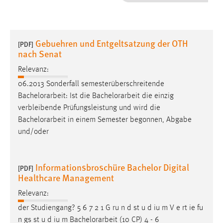
1 Jahr
Performance
Gebuehren und Entgeltsatzung der OTH
[PDF]
nach Senat
Name:
staticfilecache
Relevanz:
06.2013 Sonderfall semesterüberschreitende
Zweck:
Bachelorarbeit
: Ist die
Bachelorarbeit
die einzig
Für performante Seitenauslieferung wird in diesem Cookie
verbleibende Prüfungsleistung und wird die
gespeichert, ob man eingeloggt ist.
Bachelorarbeit
in einem Semester begonnen, Abgabe
und/oder
Sprachpräferenz
Name:
Informationsbroschüre Bachelor Digital
[PDF]
site-language-preference
Healthcare Management
Zweck:
Relevanz:
Das Cookie speichert die gewählte Sprache der Website.
der Studiengang? 5 6 7 2 1 G ru n d st u d iu m V e rt ie fu
Cookie Laufzeit:
n gs st u d iu m
Bachelorarbeit
(10 CP) 4 - 6