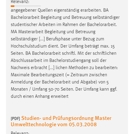
EXTERNE MEDIEN
Relevanz:
angegebener Quellen eigenständig erarbeiten. BA
Um Inhalte von Videoplattformen und Social Media
Bachelorarbeit
Begleitung und Betreuung selbständiger
Plattformen anzeigen zu können, werden von diesen
studentischer Arbeiten im Rahmen der
Bachelorarbeit
.
externen Medien Cookies gesetzt.
MA Masterarbeit Begleitung und Betreuung
selbständiger [...] Berufsphase unter Bezug zum
YouTube
Hochschulstudium dient. Der Umfang beträgt max. 15
Seiten. BA
Bachelorarbeit
schriftl. Mit der schriftlichen
Vimeo
Abschlussarbeit im Bachelorstudiengang soll der
Nachweis erbracht [...] lichen Methoden zu bearbeiten:
Maximale Bearbeitungszeit (= Zeitraum zwischen
Anmeldung der
Bachelorarbeit
und Abgabe) von 5
Monaten / Umfang 50-70 Seiten. Der Umfang kann ggf.
durch einen Anhang erweitert
Studien- und Prüfungsordnung Master
[PDF]
Umwelttechnologie vom 05.03.2008
Relevanz: