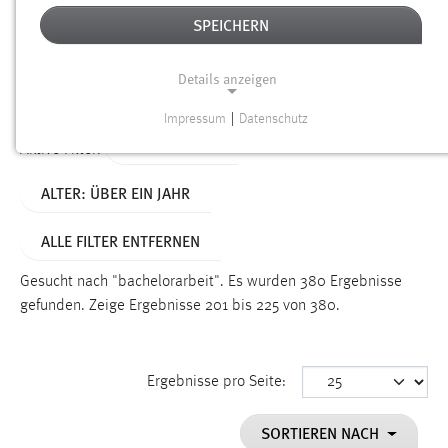
SPEICHERN
Alter
Details anzeigen
SUCHEN
Impressum
|
Datenschutz
NOTWENDIGE COOKIES
TYP: DATEIEN
Aktive Filter:
Notwendige Cookies ermöglichen grundlegende
ALTER: ÜBER EIN JAHR
Funktionen und sind für die einwandfreie Funktion der
Website erforderlich.
ALLE FILTER ENTFERNEN
Einverständnis
Gesucht nach "bachelorarbeit".
Es wurden 380 Ergebnisse
Name:
gefunden.
Zeige Ergebnisse 201 bis 225 von 380.
cookie_consent
Zweck:
Ergebnisse pro Seite:
Dieser Cookie speichert die ausgewählten Einverständnis-
Optionen des Benutzers
SORTIEREN NACH
Cookie Laufzeit: