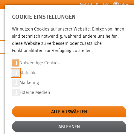
Zum Hauptinhalt springen
MyOTH
Kontakt
DE
COOKIE EINSTELLUNGEN
SUCHE
Wir nutzen Cookies auf unserer Website. Einige von ihnen
sind technisch notwendig, während andere uns helfen,
diese Website zu verbessern oder zusätzliche
JETZT BEWERBEN
Funktionalitäten zur Verfügung zu stellen.
Notwendige Cookies
SUCHE
Statistik
Marketing
FILTER
Externe Medien
Typ
ALLE AUSWÄHLEN
Erstellungsdatum
ABLEHNEN