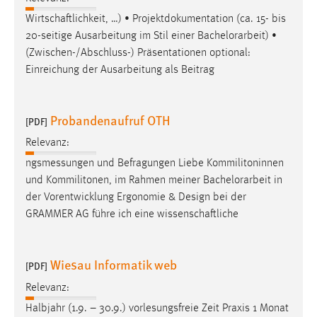
Zweck:
Wirtschaftlichkeit, …) • Projektdokumentation (ca. 15- bis
Dieser Cookie ist notwendig um sich an der Website
20-seitige Ausarbeitung im Stil einer
Bachelorarbeit
) •
einloggen zu können.
(Zwischen-/Abschluss-) Präsentationen optional:
Cookie Laufzeit:
Einreichung der Ausarbeitung als Beitrag
24 Stunden
Probandenaufruf OTH
[PDF]
STATISTIK
Relevanz:
Statistik Cookies erfassen Informationen anonym.
ngsmessungen und Befragungen Liebe Kommilitoninnen
Diese Informationen helfen uns zu verstehen, wie
und Kommilitonen, im Rahmen meiner
Bachelorarbeit
in
unsere Besucher unsere Website nutzen.
der Vorentwicklung Ergonomie & Design bei der
GRAMMER AG führe ich eine wissenschaftliche
Matomo
Name:
Wiesau Informatik web
[PDF]
_pk_ref, _pk_cvar, _pk_id, _pk_ses
Relevanz:
Zweck:
Halbjahr (1.9. – 30.9.) vorlesungsfreie Zeit Praxis 1 Monat
Zugriffsstatistik