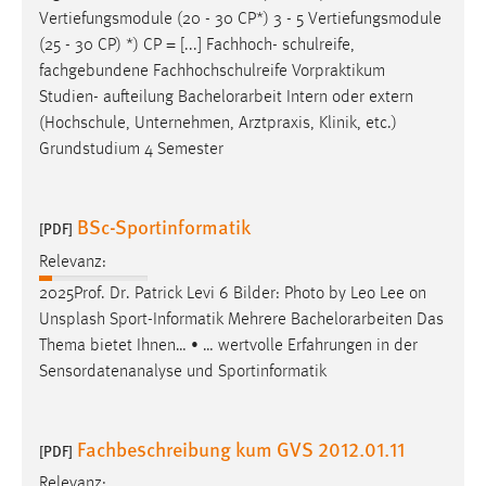
30 Tage
Vertiefungsmodule (20 - 30 CP*) 3 - 5 Vertiefungsmodule
(25 - 30 CP) *) CP = [...] Fachhoch- schulreife,
Chat
fachgebundene Fachhochschulreife Vorpraktikum
Studien- aufteilung
Bachelorarbeit
Intern oder extern
Name:
(Hochschule, Unternehmen, Arztpraxis, Klinik, etc.)
MibewSessionID, MIBEW_UserID, mibew_locale, mibew-
Grundstudium 4 Semester
chat-frame-style-5e9dbeb1811c0446
Zweck:
BSc-Sportinformatik
Wird benötigt um die Chatfunktion nutzen zu können.
[PDF]
Relevanz:
Cookie Laufzeit:
MibewSessionID, mibew-chat-frame-style-
2025Prof. Dr. Patrick Levi 6 Bilder: Photo by Leo Lee on
5e9dbeb1811c0446 = Sitzungslaufzeit, mibew_locale = 3
Unsplash Sport-Informatik Mehrere
Bachelorarbeiten
Das
Jahre, MIBEW_UserID = 1 Jahr
Thema bietet Ihnen… • … wertvolle Erfahrungen in der
Sensordatenanalyse und Sportinformatik
Login
Name:
Fachbeschreibung kum GVS 2012.01.11
[PDF]
fe_user, be_user, be_lastLoginProvider
Relevanz: