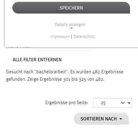
SPEICHERN
Alter
Details anzeigen
SUCHEN
Impressum
|
Datenschutz
NOTWENDIGE COOKIES
ALTER: ÜBER EIN JAHR
Aktive Filter:
Notwendige Cookies ermöglichen grundlegende
ALLE FILTER ENTFERNEN
Funktionen und sind für die einwandfreie Funktion der
Website erforderlich.
Gesucht nach "bachelorarbeit".
Es wurden 482 Ergebnisse
gefunden.
Zeige Ergebnisse 301 bis 325 von 482.
Einverständnis
Name:
cookie_consent
Ergebnisse pro Seite:
Zweck:
SORTIEREN NACH
Dieser Cookie speichert die ausgewählten Einverständnis-
Optionen des Benutzers
Cookie Laufzeit: