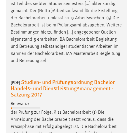
EXTERNE MEDIEN
ist Teil des siebten Studiensemesters [...] aktenkundig
gemacht. Der (Netto-)Arbeitsaufwand für die Erstellung
Um Inhalte von Videoplattformen und Social Media
der
Bachelorarbeit
umfasst ca. 9 Arbeitswochen. (5) Die
Plattformen anzeigen zu können, werden von diesen
Bachelorarbeit
ist beim Prüfungsamt abzugeben. Weitere
externen Medien Cookies gesetzt.
Bestimmungen hierzu finden [...] angegebener Quellen
eigenständig erarbeiten. BA
Bachelorarbeit
Begleitung
YouTube
und Betreuung selbständiger studentischer Arbeiten im
Rahmen der
Bachelorarbeit
. MA Masterarbeit Begleitung
Vimeo
und Betreuung sel
Studien- und Prüfungsordnung Bachelor
[PDF]
Handels- und Dienstleistungsmanagement -
Satzung 2017
Relevanz:
der Prüfung zur Folge. § 11
Bachelorarbeit
(1) Die
Anmeldung der
Bachelorarbeit
setzt voraus, dass die
Praxisphase mit Erfolg abgelegt ist. Die
Bachelorarbeit