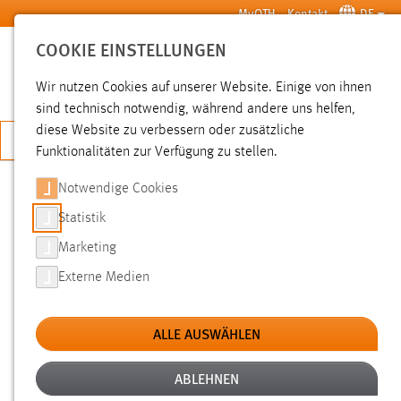
Zum Hauptinhalt springen
MyOTH
Kontakt
DE
COOKIE EINSTELLUNGEN
SUCHE
Wir nutzen Cookies auf unserer Website. Einige von ihnen
sind technisch notwendig, während andere uns helfen,
diese Website zu verbessern oder zusätzliche
JETZT BEWERBEN
Funktionalitäten zur Verfügung zu stellen.
Notwendige Cookies
SUCHE
Statistik
Marketing
FILTER
Externe Medien
Typ
ALLE AUSWÄHLEN
Erstellungsdatum
ABLEHNEN