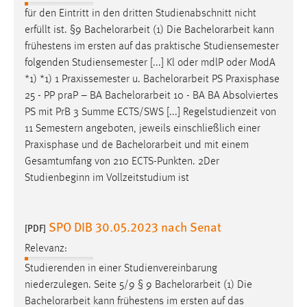
für den Eintritt in den dritten Studienabschnitt nicht
erfüllt ist. §9
Bachelorarbeit
(1) Die
Bachelorarbeit
kann
frühestens im ersten auf das praktische Studiensemester
folgenden Studiensemester [...] Kl oder mdlP oder ModA
*1) *1) 1 Praxissemester u.
Bachelorarbeit
PS Praxisphase
25 - PP praP – BA
Bachelorarbeit
10 - BA BA Absolviertes
PS mit PrB 3 Summe ECTS/SWS [...] Regelstudienzeit von
11 Semestern angeboten, jeweils einschließlich einer
Praxisphase und de
Bachelorarbeit
und mit einem
Gesamtumfang von 210 ECTS-Punkten. 2Der
Studienbeginn im Vollzeitstudium ist
SPO DIB 30.05.2023 nach Senat
[PDF]
Relevanz:
Studierenden in einer Studienvereinbarung
niederzulegen. Seite 5/9 § 9
Bachelorarbeit
(1) Die
Bachelorarbeit
kann frühestens im ersten auf das