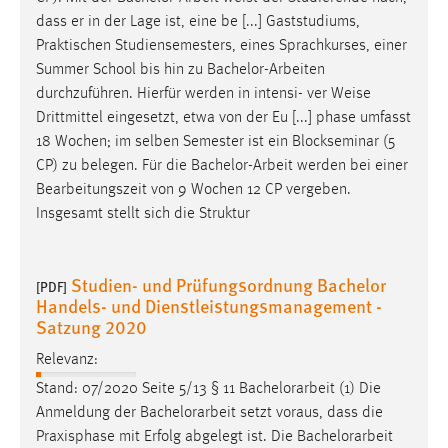
Conversion-Tracking
dass er in der Lage ist, eine be [...] Gaststudiums,
Praktischen Studiensemesters, eines Sprachkurses, einer
Cookie Laufzeit:
Summer School bis hin zu
Bachelor-Arbeiten
3 Monate
durchzuführen. Hierfür werden in intensi- ver Weise
Drittmittel eingesetzt, etwa von der Eu [...] phase umfasst
Facebook Pixel
18 Wochen; im selben Semester ist ein Blockseminar (5
CP) zu belegen. Für die
Bachelor-Arbeit
werden bei einer
Name:
Bearbeitungszeit von 9 Wochen 12 CP vergeben.
_fbp
Insgesamt stellt sich die Struktur
Anbieter:
Facebook
Studien- und Prüfungsordnung Bachelor
[PDF]
Zweck:
Handels- und Dienstleistungsmanagement -
Conversion-Tracking
Satzung 2020
Cookie Laufzeit:
Relevanz:
3 Monate
Stand: 07/2020 Seite 5/13 § 11
Bachelorarbeit
(1) Die
Anmeldung der
Bachelorarbeit
setzt voraus, dass die
Praxisphase mit Erfolg abgelegt ist. Die
Bachelorarbeit