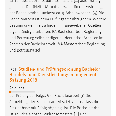
ist Teil des siebten Studiensemesters [...] aktenkundig
gemacht. Der (Netto-)Arbeitsaufwand für die Erstellung
der
Bachelorarbeit
umfasst ca. 9 Arbeitswochen. (4) Die
Bachelorarbeit
ist beim Prüfungsamt abzugeben. Weitere
Bestimmungen hierzu finden [...] angegebener Quellen
eigenständig erarbeiten. BA
Bachelorarbeit
Begleitung
und Betreuung selbständiger studentischer Arbeiten im
Rahmen der
Bachelorarbeit
. MA Masterarbeit Begleitung
und Betreuung sel
Studien- und Prüfungsordnung Bachelor
[PDF]
Handels- und Dienstleistungsmanagement -
Satzung 2018
Relevanz:
der Prüfung zur Folge. § 11
Bachelorarbeit
(1) Die
Anmeldung der
Bachelorarbeit
setzt voraus, dass die
Praxisphase mit Erfolg abgelegt ist. Die
Bachelorarbeit
ist Teil des siebten Studiensemesters [...] Der