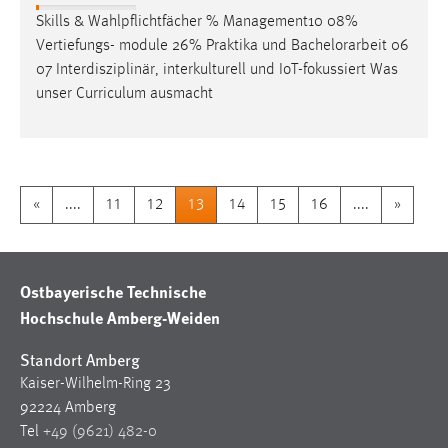
Skills & Wahlpflichtfächer % Management10 08%
Vertiefungs- module 26% Praktika und
Bachelorarbeit
06
07 Interdisziplinär, interkulturell und IoT-fokussiert Was
unser Curriculum ausmacht
«
....
11
12
13
14
15
16
....
»
Ostbayerische Technische
Hochschule Amberg-Weiden
Standort Amberg
Kaiser-Wilhelm-Ring 23
92224 Amberg
Tel
+49 (9621) 482-0