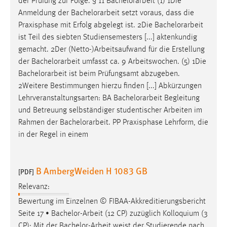
der Prüfung zur Folge. § 11
Bachelorarbeit
(1) 1Die
Anmeldung der
Bachelorarbeit
setzt voraus, dass die
Cookie Laufzeit:
Praxisphase mit Erfolg abgelegt ist. 2Die
Bachelorarbeit
Max. 13 Monate
ist Teil des siebten Studiensemesters [...] aktenkundig
gemacht. 2Der (Netto-)Arbeitsaufwand für die Erstellung
der
Bachelorarbeit
umfasst ca. 9 Arbeitswochen. (5) 1Die
MARKETING
Bachelorarbeit
ist beim Prüfungsamt abzugeben.
Marketing Cookies werden von Drittanbietern
2Weitere Bestimmungen hierzu finden [...] Abkürzungen
verwendet, um personalisierte Werbung anzuzeigen.
Lehrveranstaltungsarten: BA
Bachelorarbeit
Begleitung
Sie tun dies, indem sie Besucher über Websites
und Betreuung selbständiger studentischer Arbeiten im
hinweg verfolgen.
Rahmen der
Bachelorarbeit
. PP Praxisphase Lehrform, die
in der Regel in einem
Google Ads
Name:
B AmbergWeiden H 1083 GB
[PDF]
_gcl_au
Relevanz:
Anbieter:
Bewertung im Einzelnen © FIBAA-Akkreditierungsbericht
Google Ireland Limited
Seite 17 •
Bachelor-Arbeit
(12 CP) zuzüglich Kolloquium (3
Zweck:
CP): Mit der
Bachelor-Arbeit
weist der Studierende nach,