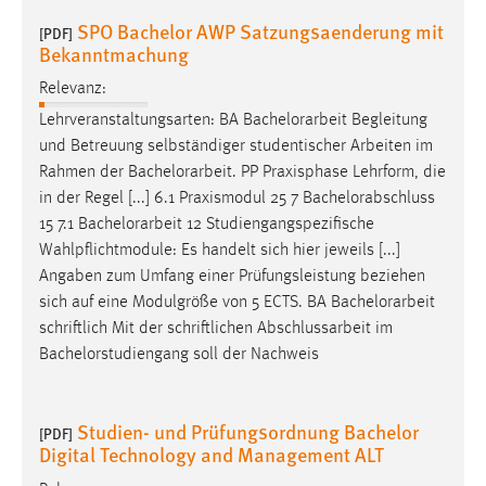
30 Tage
SPO Bachelor AWP Satzungsaenderung mit
[PDF]
Bekanntmachung
Chat
Relevanz:
Name:
Lehrveranstaltungsarten: BA
Bachelorarbeit
Begleitung
MibewSessionID, MIBEW_UserID, mibew_locale, mibew-
und Betreuung selbständiger studentischer Arbeiten im
chat-frame-style-5e9dbeb1811c0446
Rahmen der
Bachelorarbeit
. PP Praxisphase Lehrform, die
in der Regel [...] 6.1 Praxismodul 25 7 Bachelorabschluss
Zweck:
Wird benötigt um die Chatfunktion nutzen zu können.
15 7.1
Bachelorarbeit
12 Studiengangspezifische
Wahlpflichtmodule: Es handelt sich hier jeweils [...]
Cookie Laufzeit:
Angaben zum Umfang einer Prüfungsleistung beziehen
MibewSessionID, mibew-chat-frame-style-
sich auf eine Modulgröße von 5 ECTS. BA
Bachelorarbeit
5e9dbeb1811c0446 = Sitzungslaufzeit, mibew_locale = 3
schriftlich Mit der schriftlichen Abschlussarbeit im
Jahre, MIBEW_UserID = 1 Jahr
Bachelorstudiengang soll der Nachweis
Login
Studien- und Prüfungsordnung Bachelor
[PDF]
Name:
Digital Technology and Management ALT
fe_user, be_user, be_lastLoginProvider