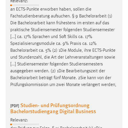
Relevanz:
Zweck:
an ECTS-Punkte erworben haben, sollen die
Dieser Cookie ist notwendig um sich an der Website
Fachstudienberatung aufsuchen. § 9
Bachelorarbeit
(1)
einloggen zu können.
Die
Bachelorarbeit
kann frühestens im ersten auf das
Cookie Laufzeit:
praktische Studiensemester folgenden Studiensemester
24 Stunden
[...] ca. 17% Sprachen und Soft Skills ca. 17%
Spezialisierungsmodule ca. 9% Praxis ca. 12%
Bachelorarbeit
ca. 5% (2) 1Die Module, ihre ECTS-Punkte
STATISTIK
und Stundenzahl, die Art der Lehrveranstaltungen sowie
[...] Studiensemester folgenden Studiensemesters
Statistik Cookies erfassen Informationen anonym.
ausgegeben werden. (2) 1Die Bearbeitungszeit der
Diese Informationen helfen uns zu verstehen, wie
Bachelorarbeit
beträgt fünf Monate. 2Sie kann von der
unsere Besucher unsere Website nutzen.
Prüfungskommission um zwei Monate verlängert werden,
Matomo
Studien- und Prüfungsordnung
Name:
[PDF]
Bachelorstudiengang Digital Business
_pk_ref, _pk_cvar, _pk_id, _pk_ses
Relevanz:
Zweck:
Zugriffsstatistik