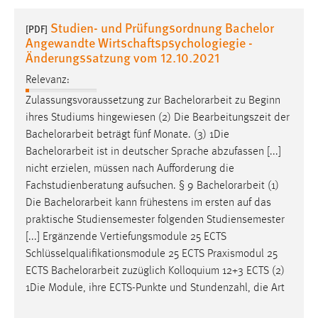
1 Jahr
Studien- und Prüfungsordnung Bachelor
[PDF]
Angewandte Wirtschaftspsychologiegie -
Performance
Änderungssatzung vom 12.10.2021
Relevanz:
Name:
staticfilecache
Zulassungsvoraussetzung zur
Bachelorarbeit
zu Beginn
ihres Studiums hingewiesen (2) Die Bearbeitungszeit der
Zweck:
Bachelorarbeit
beträgt fünf Monate. (3) 1Die
Für performante Seitenauslieferung wird in diesem Cookie
Bachelorarbeit
ist in deutscher Sprache abzufassen [...]
gespeichert, ob man eingeloggt ist.
nicht erzielen, müssen nach Aufforderung die
Fachstudienberatung aufsuchen. § 9
Bachelorarbeit
(1)
Sprachpräferenz
Die
Bachelorarbeit
kann frühestens im ersten auf das
praktische Studiensemester folgenden Studiensemester
Name:
[...] Ergänzende Vertiefungsmodule 25 ECTS
site-language-preference
Schlüsselqualifikationsmodule 25 ECTS Praxismodul 25
Zweck:
ECTS
Bachelorarbeit
zuzüglich Kolloquium 12+3 ECTS (2)
Das Cookie speichert die gewählte Sprache der Website.
1Die Module, ihre ECTS-Punkte und Stundenzahl, die Art
Cookie Laufzeit: