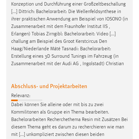
Konzeption und Durchführung einer Großzeltbeschallung
Conversion-Tracking
[...] Dittrich:
Bachelorarbeit
: Die Wellenfeldsynthese in
Cookie Laufzeit:
ihrer praktischen Anwendung am Beispiel von IOSONO (in
3 Monate
Zusammenarbeit mit dem Fraunhofer Institut IIS ,
Erlangen) Tobias Zirngibl:
Bachelorarbeit
: Video [...]
challung am Beispiel des Groot Kerstcircus Den
Facebook Pixel
Haag/Niederlande Máté Tasnadi:
Bachelorarbeit
:
Name:
Erstellung eines 3D Surround Tunings im Fahrzeug (in
_fbp
Zusammenarbeit mit der Audi AG , Ingolstadt) Christian
Anbieter:
Facebook
Abschluss- und Projektarbeiten
Zweck:
Relevanz:
Conversion-Tracking
Dabei können Sie alleine oder mit bis zu zwei
Cookie Laufzeit:
Kommilitonen als Gruppe ein Thema bearbeiten.
3 Monate
Bachelorarbeiten
Recherchethema Resin mit Zusätzen Bei
diesem Thema geht es darum zu recherchieren wie man
mit [...] unkompliziert zwischen diesen beiden