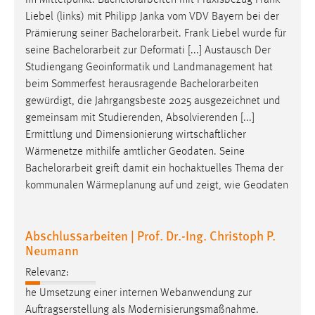
im Mittelpunkt.
Bachelorarbeiten
mit Praxisbezug Frank
Zweck:
Liebel (links) mit Philipp Janka vom VDV Bayern bei der
Dieser Cookie ist notwendig um sich an der Website
Prämierung seiner
Bachelorarbeit
. Frank Liebel wurde für
einloggen zu können.
seine
Bachelorarbeit
zur Deformati [...] Austausch Der
Cookie Laufzeit:
Studiengang Geoinformatik und Landmanagement hat
24 Stunden
beim Sommerfest herausragende
Bachelorarbeiten
gewürdigt, die Jahrgangsbeste 2025 ausgezeichnet und
gemeinsam mit Studierenden, Absolvierenden [...]
Ermittlung und Dimensionierung wirtschaftlicher
STATISTIK
Wärmenetze mithilfe amtlicher Geodaten. Seine
Statistik Cookies erfassen Informationen anonym.
Bachelorarbeit
greift damit ein hochaktuelles Thema der
Diese Informationen helfen uns zu verstehen, wie
kommunalen Wärmeplanung auf und zeigt, wie Geodaten
unsere Besucher unsere Website nutzen.
Matomo
Abschlussarbeiten | Prof. Dr.-Ing. Christoph P.
Neumann
Name:
_pk_ref, _pk_cvar, _pk_id, _pk_ses
Relevanz:
he Umsetzung einer internen Webanwendung zur
Zweck:
Auftragserstellung als Modernisierungsmaßnahme.
Zugriffsstatistik