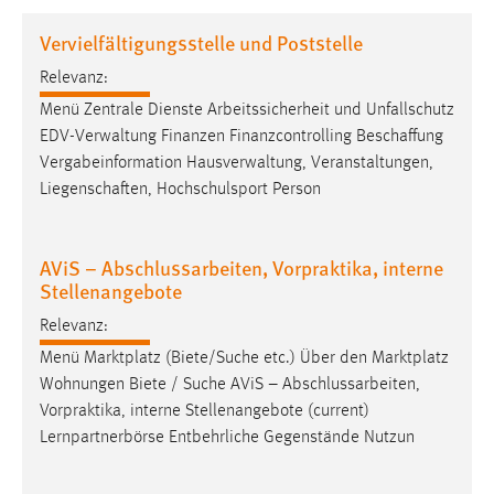
1 Jahr
Vervielfältigungsstelle und Poststelle
Relevanz:
Performance
Menü Zentrale Dienste Arbeitssicherheit und Unfallschutz
Name:
EDV-Verwaltung Finanzen Finanzcontrolling Beschaffung
staticfilecache
Vergabeinformation Hausverwaltung, Veranstaltungen,
Liegenschaften, Hochschulsport Person
Zweck:
Für performante Seitenauslieferung wird in diesem Cookie
gespeichert, ob man eingeloggt ist.
AViS – Abschlussarbeiten, Vorpraktika, interne
Stellenangebote
Sprachpräferenz
Relevanz:
Name:
Menü Marktplatz (Biete/Suche etc.) Über den Marktplatz
site-language-preference
Wohnungen Biete / Suche AViS – Abschlussarbeiten,
Zweck:
Vorpraktika, interne Stellenangebote (current)
Das Cookie speichert die gewählte Sprache der Website.
Lernpartnerbörse Entbehrliche Gegenstände Nutzun
Cookie Laufzeit: