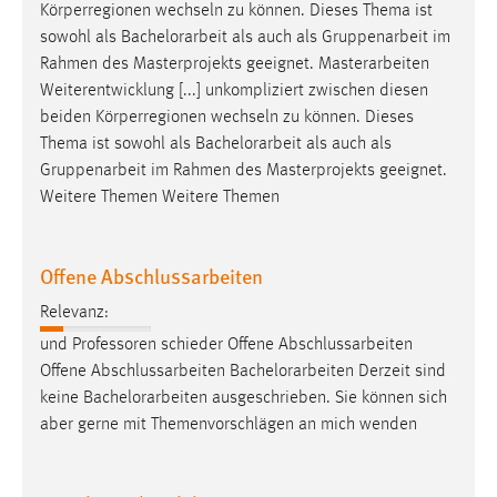
EXTERNE MEDIEN
Körperregionen wechseln zu können. Dieses Thema ist
sowohl als
Bachelorarbeit
als auch als Gruppenarbeit im
Um Inhalte von Videoplattformen und Social Media
Rahmen des Masterprojekts geeignet. Masterarbeiten
Plattformen anzeigen zu können, werden von diesen
Weiterentwicklung [...] unkompliziert zwischen diesen
externen Medien Cookies gesetzt.
beiden Körperregionen wechseln zu können. Dieses
Thema ist sowohl als
Bachelorarbeit
als auch als
YouTube
Gruppenarbeit im Rahmen des Masterprojekts geeignet.
Weitere Themen Weitere Themen
Vimeo
Offene Abschlussarbeiten
Relevanz:
und Professoren schieder Offene Abschlussarbeiten
Offene Abschlussarbeiten
Bachelorarbeiten
Derzeit sind
keine
Bachelorarbeiten
ausgeschrieben. Sie können sich
aber gerne mit Themenvorschlägen an mich wenden