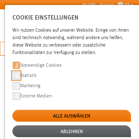
Zum Hauptinhalt springen
MyOTH
Kontakt
DE
COOKIE EINSTELLUNGEN
SUCHE
Wir nutzen Cookies auf unserer Website. Einige von ihnen
sind technisch notwendig, während andere uns helfen,
diese Website zu verbessern oder zusätzliche
JETZT BEWERBEN
Funktionalitäten zur Verfügung zu stellen.
Notwendige Cookies
SUCHE
Statistik
Marketing
FILTER
Externe Medien
Typ
ALLE AUSWÄHLEN
Erstellungsdatum
ABLEHNEN