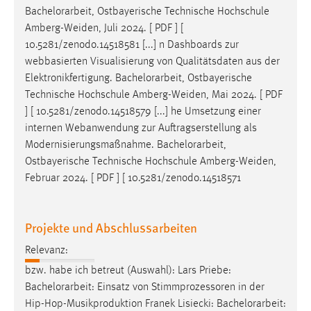
Bachelorarbeit
, Ostbayerische Technische Hochschule
Cookie Laufzeit:
Amberg-Weiden, Juli 2024. [ PDF ] [
Max. 13 Monate
10.5281/zenodo.14518581 [...] n Dashboards zur
webbasierten Visualisierung von Qualitätsdaten aus der
Elektronikfertigung.
Bachelorarbeit
, Ostbayerische
MARKETING
Technische Hochschule Amberg-Weiden, Mai 2024. [ PDF
] [ 10.5281/zenodo.14518579 [...] he Umsetzung einer
Marketing Cookies werden von Drittanbietern
internen Webanwendung zur Auftragserstellung als
verwendet, um personalisierte Werbung anzuzeigen.
Modernisierungsmaßnahme.
Bachelorarbeit
,
Sie tun dies, indem sie Besucher über Websites
Ostbayerische Technische Hochschule Amberg-Weiden,
hinweg verfolgen.
Februar 2024. [ PDF ] [ 10.5281/zenodo.14518571
Google Ads
Projekte und Abschlussarbeiten
Name:
_gcl_au
Relevanz:
Anbieter:
bzw. habe ich betreut (Auswahl): Lars Priebe:
Google Ireland Limited
Bachelorarbeit
: Einsatz von Stimmprozessoren in der
Hip-Hop-Musikproduktion Franek Lisiecki:
Bachelorarbeit
:
Zweck: