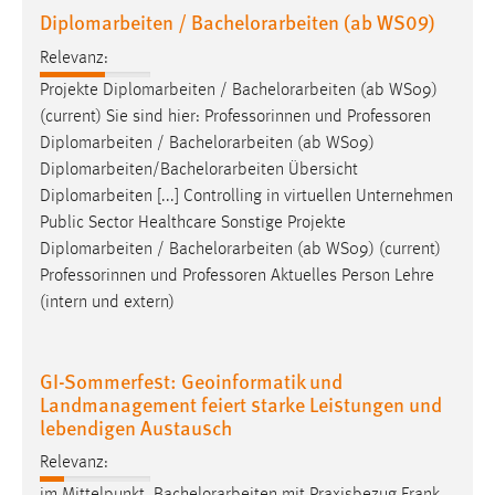
30 Tage
Diplomarbeiten / Bachelorarbeiten (ab WS09)
Relevanz:
Chat
Projekte Diplomarbeiten /
Bachelorarbeiten
(ab WS09)
Name:
(current) Sie sind hier: Professorinnen und Professoren
MibewSessionID, MIBEW_UserID, mibew_locale, mibew-
Diplomarbeiten /
Bachelorarbeiten
(ab WS09)
chat-frame-style-5e9dbeb1811c0446
Diplomarbeiten/
Bachelorarbeiten
Übersicht
Diplomarbeiten [...] Controlling in virtuellen Unternehmen
Zweck:
Public Sector Healthcare Sonstige Projekte
Wird benötigt um die Chatfunktion nutzen zu können.
Diplomarbeiten /
Bachelorarbeiten
(ab WS09) (current)
Cookie Laufzeit:
Professorinnen und Professoren Aktuelles Person Lehre
MibewSessionID, mibew-chat-frame-style-
(intern und extern)
5e9dbeb1811c0446 = Sitzungslaufzeit, mibew_locale = 3
Jahre, MIBEW_UserID = 1 Jahr
GI-Sommerfest: Geoinformatik und
Landmanagement feiert starke Leistungen und
Login
lebendigen Austausch
Name:
Relevanz:
fe_user, be_user, be_lastLoginProvider