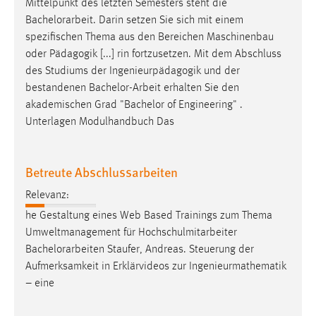
Mittelpunkt des letzten Semesters steht die
Bachelorarbeit
. Darin setzen Sie sich mit einem
Cookie Laufzeit:
spezifischen Thema aus den Bereichen Maschinenbau
Max. 13 Monate
oder Pädagogik [...] rin fortzusetzen. Mit dem Abschluss
des Studiums der Ingenieurpädagogik und der
bestandenen
Bachelor-Arbeit
erhalten Sie den
MARKETING
akademischen Grad "Bachelor of Engineering" .
Marketing Cookies werden von Drittanbietern
Unterlagen Modulhandbuch Das
verwendet, um personalisierte Werbung anzuzeigen.
Sie tun dies, indem sie Besucher über Websites
Betreute Abschlussarbeiten
hinweg verfolgen.
Relevanz:
Google Ads
he Gestaltung eines Web Based Trainings zum Thema
Name:
Umweltmanagement für Hochschulmitarbeiter
_gcl_au
Bachelorarbeiten
Staufer, Andreas. Steuerung der
Aufmerksamkeit in Erklärvideos zur Ingenieurmathematik
Anbieter:
– eine
Google Ireland Limited
Zweck: