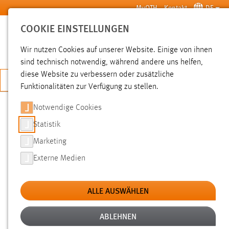
Zum Hauptinhalt springen
MyOTH
Kontakt
DE
COOKIE EINSTELLUNGEN
SUCHE
Wir nutzen Cookies auf unserer Website. Einige von ihnen
sind technisch notwendig, während andere uns helfen,
diese Website zu verbessern oder zusätzliche
JETZT BEWERBEN
Funktionalitäten zur Verfügung zu stellen.
Notwendige Cookies
SUCHE
Statistik
Marketing
FILTER
Externe Medien
Typ
ALLE AUSWÄHLEN
Erstellungsdatum
ABLEHNEN