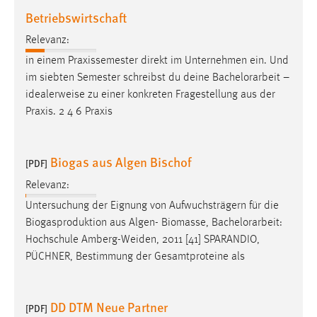
Betriebswirtschaft
Conversion-Tracking
Cookie Laufzeit:
Relevanz:
3 Monate
in einem Praxissemester direkt im Unternehmen ein. Und
im siebten Semester schreibst du deine
Bachelorarbeit
–
idealerweise zu einer konkreten Fragestellung aus der
Facebook Pixel
Praxis. 2 4 6 Praxis
Name:
_fbp
Biogas aus Algen Bischof
[PDF]
Anbieter:
Facebook
Relevanz:
Untersuchung der Eignung von Aufwuchsträgern für die
Zweck:
Biogasproduktion aus Algen- Biomasse,
Bachelorarbeit
:
Conversion-Tracking
Hochschule Amberg-Weiden, 2011 [41] SPARANDIO,
Cookie Laufzeit:
PÜCHNER, Bestimmung der Gesamtproteine als
3 Monate
DD DTM Neue Partner
[PDF]