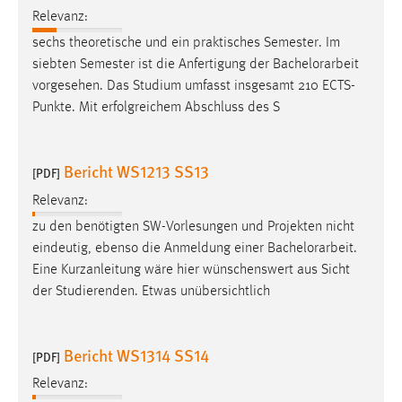
30 Tage
Relevanz:
sechs theoretische und ein praktisches Semester. Im
Chat
siebten Semester ist die Anfertigung der
Bachelorarbeit
vorgesehen. Das Studium umfasst insgesamt 210 ECTS-
Name:
Punkte. Mit erfolgreichem Abschluss des S
MibewSessionID, MIBEW_UserID, mibew_locale, mibew-
chat-frame-style-5e9dbeb1811c0446
Zweck:
Bericht WS1213 SS13
[PDF]
Wird benötigt um die Chatfunktion nutzen zu können.
Relevanz:
Cookie Laufzeit:
zu den benötigten SW-Vorlesungen und Projekten nicht
MibewSessionID, mibew-chat-frame-style-
eindeutig, ebenso die Anmeldung einer
Bachelorarbeit
.
5e9dbeb1811c0446 = Sitzungslaufzeit, mibew_locale = 3
Eine Kurzanleitung wäre hier wünschenswert aus Sicht
Jahre, MIBEW_UserID = 1 Jahr
der Studierenden. Etwas unübersichtlich
Login
Bericht WS1314 SS14
[PDF]
Name:
fe_user, be_user, be_lastLoginProvider
Relevanz: