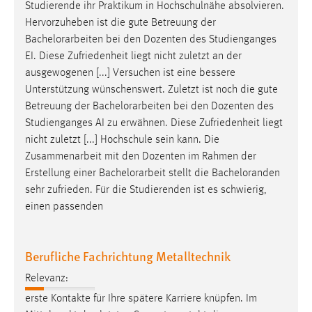
Studierende ihr Praktikum in Hochschulnähe absolvieren.
Zweck:
Hervorzuheben ist die gute Betreuung der
Dieser Cookie ist notwendig um sich an der Website
Bachelorarbeiten
bei den Dozenten des Studienganges
einloggen zu können.
EI. Diese Zufriedenheit liegt nicht zuletzt an der
Cookie Laufzeit:
ausgewogenen [...] Versuchen ist eine bessere
24 Stunden
Unterstützung wünschenswert. Zuletzt ist noch die gute
Betreuung der
Bachelorarbeiten
bei den Dozenten des
Studienganges AI zu erwähnen. Diese Zufriedenheit liegt
STATISTIK
nicht zuletzt [...] Hochschule sein kann. Die
Zusammenarbeit mit den Dozenten im Rahmen der
Statistik Cookies erfassen Informationen anonym.
Erstellung einer
Bachelorarbeit
stellt die Bacheloranden
Diese Informationen helfen uns zu verstehen, wie
sehr zufrieden. Für die Studierenden ist es schwierig,
unsere Besucher unsere Website nutzen.
einen passenden
Matomo
Berufliche Fachrichtung Metalltechnik
Name:
_pk_ref, _pk_cvar, _pk_id, _pk_ses
Relevanz:
Zweck:
erste Kontakte für Ihre spätere Karriere knüpfen. Im
Zugriffsstatistik