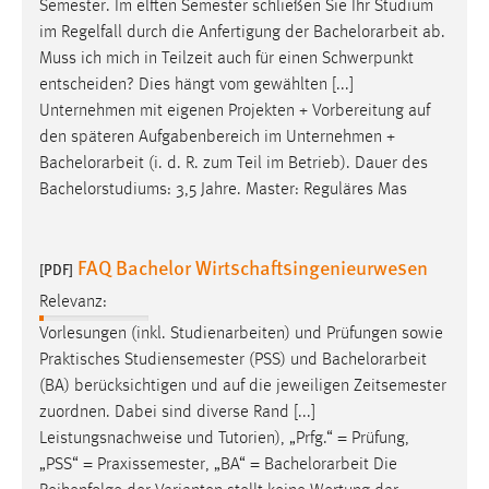
Semester. Im elften Semester schließen Sie Ihr Studium
im Regelfall durch die Anfertigung der
Bachelorarbeit
ab.
Muss ich mich in Teilzeit auch für einen Schwerpunkt
entscheiden? Dies hängt vom gewählten [...]
Unternehmen mit eigenen Projekten + Vorbereitung auf
den späteren Aufgabenbereich im Unternehmen +
Bachelorarbeit
(i. d. R. zum Teil im Betrieb). Dauer des
Bachelorstudiums: 3,5 Jahre. Master: Reguläres Mas
FAQ Bachelor Wirtschaftsingenieurwesen
[PDF]
Relevanz:
Vorlesungen (inkl. Studienarbeiten) und Prüfungen sowie
Praktisches Studiensemester (PSS) und
Bachelorarbeit
(BA) berücksichtigen und auf die jeweiligen Zeitsemester
zuordnen. Dabei sind diverse Rand [...]
Leistungsnachweise und Tutorien), „Prfg.“ = Prüfung,
„PSS“ = Praxissemester, „BA“ =
Bachelorarbeit
Die