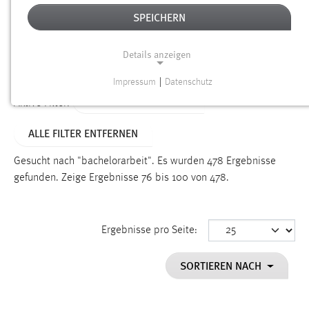
SPEICHERN
Alter
Details anzeigen
SUCHEN
Impressum
|
Datenschutz
NOTWENDIGE COOKIES
ALTER: ÜBER EIN JAHR
Aktive Filter:
Notwendige Cookies ermöglichen grundlegende
ALLE FILTER ENTFERNEN
Funktionen und sind für die einwandfreie Funktion der
Website erforderlich.
Gesucht nach "bachelorarbeit".
Es wurden 478 Ergebnisse
gefunden.
Zeige Ergebnisse 76 bis 100 von 478.
Einverständnis
Name:
cookie_consent
Ergebnisse pro Seite:
Zweck:
SORTIEREN NACH
Dieser Cookie speichert die ausgewählten Einverständnis-
Optionen des Benutzers
Cookie Laufzeit: