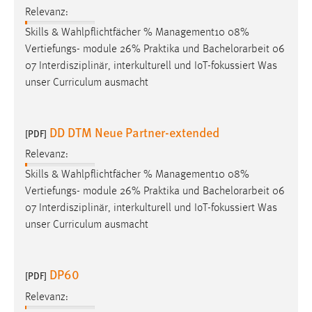
EXTERNE MEDIEN
Relevanz:
Um Inhalte von Videoplattformen und Social Media
Skills & Wahlpflichtfächer % Management10 08%
Plattformen anzeigen zu können, werden von diesen
Vertiefungs- module 26% Praktika und
Bachelorarbeit
06
externen Medien Cookies gesetzt.
07 Interdisziplinär, interkulturell und IoT-fokussiert Was
unser Curriculum ausmacht
YouTube
DD DTM Neue Partner-extended
[PDF]
Vimeo
Relevanz:
Skills & Wahlpflichtfächer % Management10 08%
Vertiefungs- module 26% Praktika und
Bachelorarbeit
06
07 Interdisziplinär, interkulturell und IoT-fokussiert Was
unser Curriculum ausmacht
DP60
[PDF]
Relevanz: