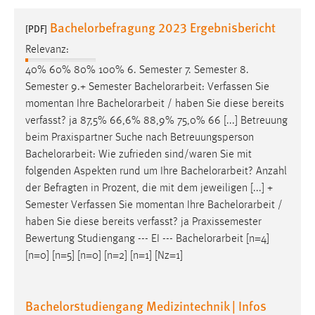
1 Jahr
Bachelorbefragung 2023 Ergebnisbericht
[PDF]
Relevanz:
Performance
40% 60% 80% 100% 6. Semester 7. Semester 8.
Name:
Semester 9.+ Semester
Bachelorarbeit
: Verfassen Sie
staticfilecache
momentan Ihre
Bachelorarbeit
/ haben Sie diese bereits
verfasst? ja 87,5% 66,6% 88,9% 75,0% 66 [...] Betreuung
Zweck:
beim Praxispartner Suche nach Betreuungsperson
Für performante Seitenauslieferung wird in diesem Cookie
gespeichert, ob man eingeloggt ist.
Bachelorarbeit
: Wie zufrieden sind/waren Sie mit
folgenden Aspekten rund um Ihre
Bachelorarbeit
? Anzahl
der Befragten in Prozent, die mit dem jeweiligen [...] +
Sprachpräferenz
Semester Verfassen Sie momentan Ihre
Bachelorarbeit
/
Name:
haben Sie diese bereits verfasst? ja Praxissemester
site-language-preference
Bewertung Studiengang --- EI ---
Bachelorarbeit
[n=4]
[n=0] [n=5] [n=0] [n=2] [n=1] [Nz=1]
Zweck:
Das Cookie speichert die gewählte Sprache der Website.
Bachelorstudiengang Medizintechnik | Infos
Cookie Laufzeit: