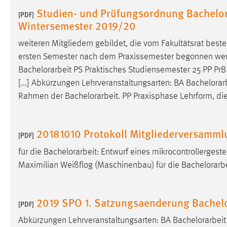
in diesem Cookie gespeichert, ob man
Studien- und Prüfungsordnung Bachelor
[PDF]
eingeloggt ist.
Wintersemester 2019/20
weiteren Mitgliedern gebildet, die vom Fakultätsrat beste
Sprachpräferenz
ersten Semester nach dem Praxissemester begonnen werde
Name:
site-language-preference
Bachelorarbeit
PS Praktisches Studiensemester 25 PP Pr
[...] Abkürzungen Lehrveranstaltungsarten: BA
Bachelorar
Zweck:
Das Cookie speichert die gewählte
Rahmen der
Bachelorarbeit
. PP Praxisphase Lehrform, die
Sprache der Website.
Cookie Laufzeit:
30 Tage
20181010 Protokoll Mitgliederversamml
[PDF]
Chat
für die
Bachelorarbeit
: Entwurf eines mikrocontrollergest
Maximilian Weißflog (Maschinenbau) für die
Bachelorarbe
Name:
MibewSessionID, MIBEW_UserID,
mibew_locale, mibew-chat-frame-style-
5e9dbeb1811c0446
2019 SPO 1. Satzungsaenderung Bachelo
[PDF]
Zweck:
Wird benötigt um die Chatfunktion
nutzen zu können.
Abkürzungen Lehrveranstaltungsarten: BA
Bachelorarbeit