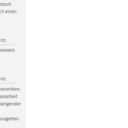
itraum
ch einen
nz:
mesters
nz:
 besonders
ussarbeit
nhängender
nausgehen.