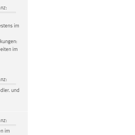
nz:
estens im
rkungen:
eiten im
nz:
ndler. und
nz:
en im