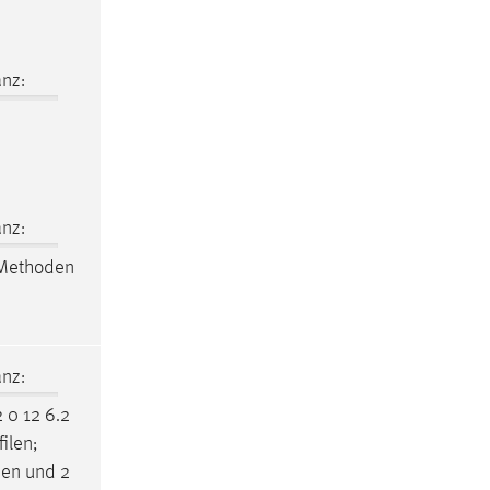
nz:
nz:
 Methoden
nz:
 0 12 6.2
ilen;
en und 2