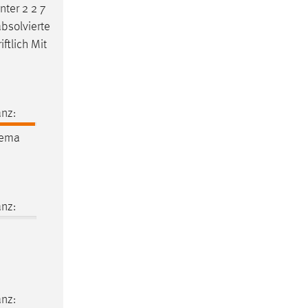
nter 2 2 7
absolvierte
iftlich Mit
nz:
ema
nz:
nz: