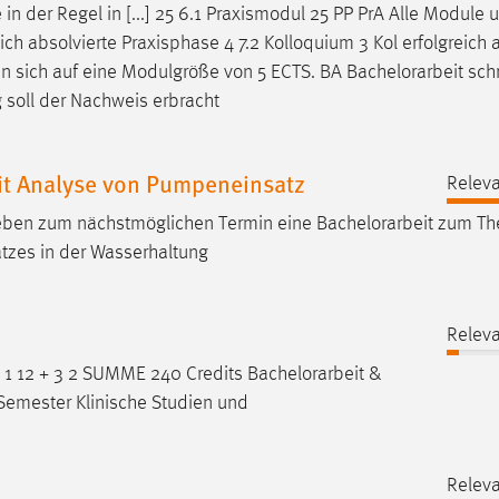
 in der Regel in [...] 25 6.1 Praxismodul 25 PP PrA Alle Module u
ich absolvierte Praxisphase 4 7.2 Kolloquium 3 Kol erfolgreich 
en sich auf eine Modulgröße von 5 ECTS. BA
Bachelorarbeit
schr
 soll der Nachweis erbracht
t Analyse von Pumpeneinsatz
Releva
geben zum nächstmöglichen Termin eine
Bachelorarbeit
zum Th
tzes in der Wasserhaltung
Releva
1 5 1 12 + 3 2 SUMME 240 Credits
Bachelorarbeit
&
 Semester Klinische Studien und
Releva