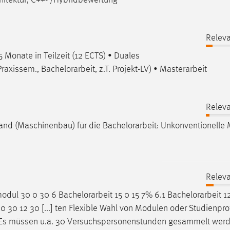
hitektur, C++- /Hybridbewertung
Releva
 5 Monate in Teilzeit (12 ECTS) • Duales
Praxissem.,
Bachelorarbeit
, z.T. Projekt-LV) • Masterarbeit
Releva
brand (Maschinenbau) für die
Bachelorarbeit
: Unkonventionelle
Releva
smodul 30 0 30 6
Bachelorarbeit
15 0 15 7% 6.1
Bachelorarbeit
12
30 12 30 [...] ten Flexible Wahl von Modulen oder Studienprof
Es müssen u.a. 30 Versuchspersonenstunden gesammelt werd