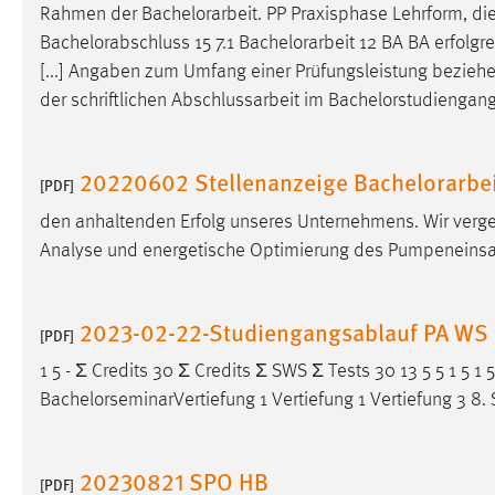
Rahmen der
Bachelorarbeit
. PP Praxisphase Lehrform, die
Cookie Laufzeit:
MibewSessionID, mibew-chat-frame-
Bachelorabschluss 15 7.1
Bachelorarbeit
12 BA BA erfolgre
style-5e9dbeb1811c0446 =
[...] Angaben zum Umfang einer Prüfungsleistung bezieh
Sitzungslaufzeit, mibew_locale = 3
Jahre, MIBEW_UserID = 1 Jahr
der schriftlichen Abschlussarbeit im Bachelorstudiengang
Login
20220602 Stellenanzeige Bachelorarbei
[PDF]
Name:
fe_user, be_user, be_lastLoginProvider
den anhaltenden Erfolg unseres Unternehmens. Wir ver
Zweck:
Dieser Cookie ist notwendig um sich an
Analyse und energetische Optimierung des Pumpeneinsa
der Website einloggen zu können.
Cookie Laufzeit:
24 Stunden
2023-02-22-Studiengangsablauf PA WS
[PDF]
1 5 - Ʃ Credits 30 Ʃ Credits Ʃ SWS Ʃ Tests 30 13 5 5 1 5 
STATISTIK
BachelorseminarVertiefung 1 Vertiefung 1 Vertiefung 3 8.
Statistik Cookies erfassen Informationen anonym.
Diese Informationen helfen uns zu verstehen, wie
20230821 SPO HB
[PDF]
unsere Besucher unsere Website nutzen.