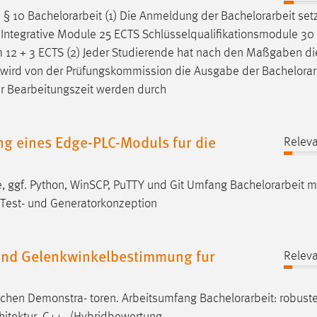
. § 10
Bachelorarbeit
(1) Die Anmeldung der
Bachelorarbeit
setz
...] Integrative Module 25 ECTS Schlüsselqualifikationsmodule 3
 12 + 3 ECTS (2) Jeder Studierende hat nach den Maßgaben di
ma, wird von der Prüfungskommission die Ausgabe der
Bachelorar
er Bearbeitungszeit werden durch
g eines Edge-PLC-Moduls fur die
Releva
, ggf. Python, WinSCP, PuTTY und Git Umfang
Bachelorarbeit
mi
, Test- und Generatorkonzeption
und Gelenkwinkelbestimmung fur
Releva
ichen Demonstra- toren. Arbeitsumfang
Bachelorarbeit
: robust