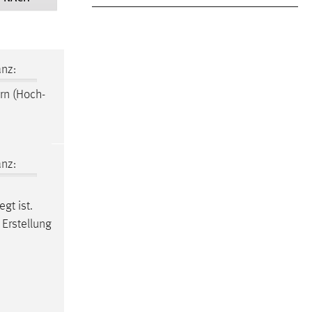
nz:
rn (Hoch-
nz:
gt ist.
 Erstellung