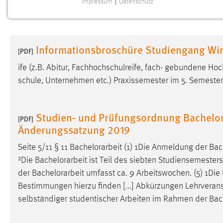
Impressum
|
Datenschutz
NOTWENDIGE COOKIES
Notwendige Cookies ermöglichen grundlegende
Funktionen und sind für die einwandfreie Funktion der
Informationsbroschüre Studiengang Wir
Website erforderlich.
[PDF]
ife (z.B. Abitur, Fachhochschulreife, fach- gebundene Hoc
Einverständnis
schule, Unternehmen etc.) Praxissemester im 5. Semeste
Name:
cookie_consent
Zweck:
Dieser Cookie speichert die
Studien- und Prüfungsordnung Bachelor 
[PDF]
ausgewählten Einverständnis-Optionen
Änderungssatzung 2019
des Benutzers
Seite 5/11 § 11
Bachelorarbeit
(1) 1Die Anmeldung der
Bac
Cookie Laufzeit:
1 Jahr
²Die
Bachelorarbeit
ist Teil des siebten Studiensemesters 
der
Bachelorarbeit
umfasst ca. 9 Arbeitswochen. (5) 1Die
Performance
Bestimmungen hierzu finden [...] Abkürzungen Lehrveran
selbständiger studentischer Arbeiten im Rahmen der
Bac
Name:
staticfilecache
Zweck:
Für performante Seitenauslieferung wird