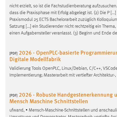
nicht erzielt, so ist die Fachstudienberatung aufzusuchen
Matomo
dass die Praxisphase mit Erfolg abgelegt ist. (2) Die P [
Praxismodul 25 ECTS
Bachelorarbeit
zuzüglich Kolloquium
Name:
_pk_ref, _pk_cvar, _pk_id, _pk_ses
Satzung [...] ein Studierender nicht rechtzeitig ein The
Zweck:
Zugriffsstatistik
einen Aufgabensteller veranlasst. (3) Beginn und Ende d
Cookie Laufzeit:
Max. 13 Monate
2026 - OpenPLC-basierte Programmierun
[PDF]
Digitale Modellfabrik
MARKETING
Validierung Tools OpenPLC, Linux/Debian, C/C++, VSCode
Marketing Cookies werden von Drittanbietern
Implementierung; Masterarbeit mit vertiefter Architektur-
verwendet, um personalisierte Werbung anzuzeigen.
Sie tun dies, indem sie Besucher über Websites
hinweg verfolgen.
2026 - Robuste Handgestenerkennung 
[PDF]
Mensch Maschine Schnittstellen
Google Ads
ufwand, • Mensch-Maschine-Schnittstellen und anschaul
Name:
_gcl_au