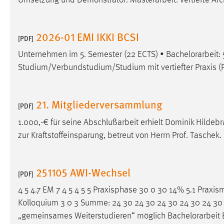
Umsetzung und Demonstrator. Masterarbeit: vertiefte Arc
Anbieter:
Google Ireland Limited
Zweck:
Conversion-Tracking
2026-01 EMI IKKI BCSI
[PDF]
Cookie Laufzeit:
3 Monate
Unternehmen im 5. Semester (22 ECTS) •
Bachelorarbeit
:
Studium/Verbundstudium/Studium mit vertiefter Praxis (
Facebook Pixel
Name:
_fbp
21. Mitgliederversammlung
[PDF]
Anbieter:
Facebook
1.000,-€ für seine Abschlußarbeit erhielt Dominik Hilde
zur Kraftstoffeinsparung, betreut von Herrn Prof. Taschek.
Zweck:
Conversion-Tracking
Cookie Laufzeit:
3 Monate
251105 AWI-Wechsel
[PDF]
4 5 4.7 EM 7 4 5 4 5 5 Praxisphase 30 0 30 14% 5.1 Praxi
EXTERNE MEDIEN
Kolloquium 3 0 3 Summe: 24 30 24 30 24 30 24 30 24 30 0 
Um Inhalte von Videoplattformen und Social Media
„gemeinsames Weiterstudieren“ möglich
Bachelorarbeit
Plattformen anzeigen zu können, werden von diesen