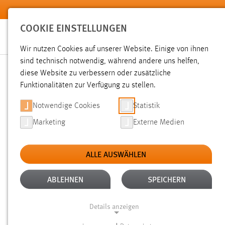
Zum Hauptinhalt springen
COOKIE EINSTELLUNGEN
Wir nutzen Cookies auf unserer Website. Einige von ihnen
sind technisch notwendig, während andere uns helfen,
diese Website zu verbessern oder zusätzliche
SUCHE
Funktionalitäten zur Verfügung zu stellen.
Notwendige Cookies
Statistik
Marketing
Externe Medien
ALLE AUSWÄHLEN
TYP: DATEIEN
ALLE FILTER ENTFERNEN
Aktive Filter:
ABLEHNEN
SPEICHERN
Gesucht nach "bachelorarbeit".
Es wurden 504 Ergebnisse 
Details anzeigen