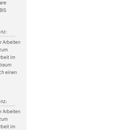
are
BIS
nz:
r Arbeiten
 zum
rbeit im
itraum
ch einen
nz:
r Arbeiten
 zum
rbeit im