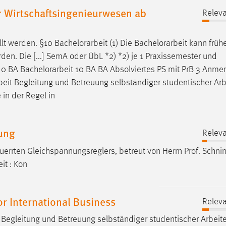
 Wirtschaftsingenieurwesen ab
Releva
llt werden. §10
Bachelorarbeit
(1) Die
Bachelorarbeit
kann früh
n. Die [...] SemA oder ÜbL *2) *2) je 1 Praxissemester und
B 0 BA
Bachelorarbeit
10 BA BA Absolviertes PS mit PrB 3 Anme
beit
Begleitung und Betreuung selbständiger studentischer Arb
 in der Regel in
ung
Releva
euerrten Gleichspannungsreglers, betreut von Herrn Prof. Schni
it
: Kon
r International Business
Releva
Begleitung und Betreuung selbständiger studentischer Arbeit