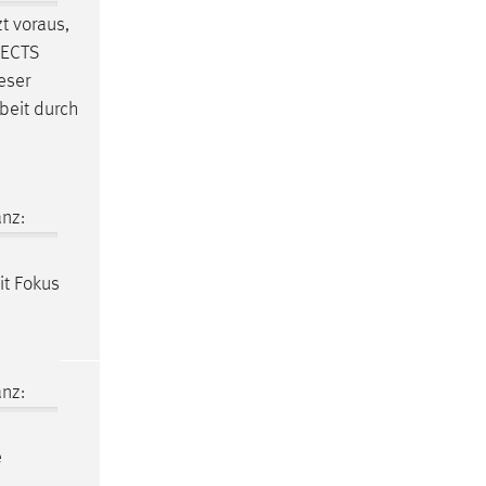
t voraus,
0 ECTS
eser
beit
durch
nz:
t Fokus
nz:
e