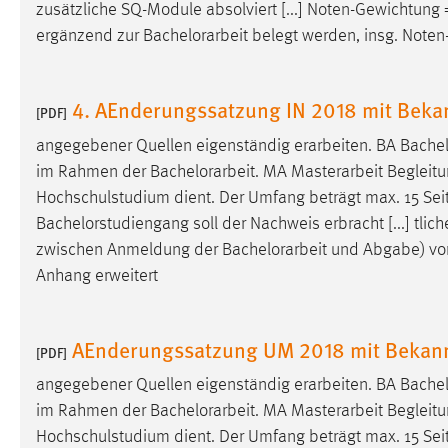
zusätzliche SQ-Module absolviert [...] Noten-Gewichtun
externen Medien Cookies gesetzt.
ergänzend zur
Bachelorarbeit
belegt werden, insg. Noten
YouTube
4. AEnderungssatzung IN 2018 mit Bek
[PDF]
Vimeo
angegebener Quellen eigenständig erarbeiten. BA
Bachel
im Rahmen der
Bachelorarbeit
. MA Masterarbeit Begleitu
Hochschulstudium dient. Der Umfang beträgt max. 15 Sei
Bachelorstudiengang soll der Nachweis erbracht [...] tl
zwischen Anmeldung der
Bachelorarbeit
und Abgabe) von
Anhang erweitert
AEnderungssatzung UM 2018 mit Beka
[PDF]
angegebener Quellen eigenständig erarbeiten. BA
Bachel
im Rahmen der
Bachelorarbeit
. MA Masterarbeit Begleitu
Hochschulstudium dient. Der Umfang beträgt max. 15 Sei