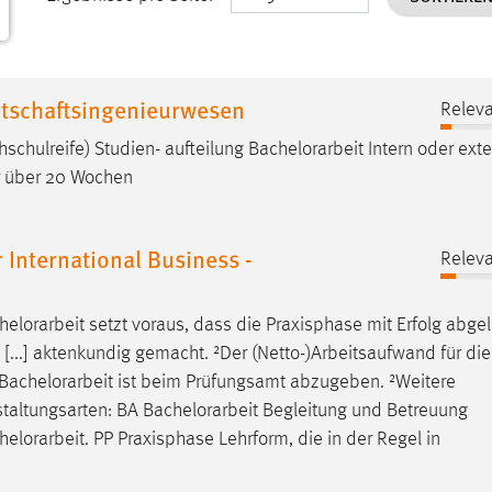
tschaftsingenieurwesen
Releva
hschulreife) Studien- aufteilung
Bachelorarbeit
Intern oder exte
r über 20 Wochen
International Business -
Releva
helorarbeit
setzt voraus, dass die Praxisphase mit Erfolg abgele
[...] aktenkundig gemacht. ²Der (Netto-)Arbeitsaufwand für die
Bachelorarbeit
ist beim Prüfungsamt abzugeben. ²Weitere
staltungsarten: BA
Bachelorarbeit
Begleitung und Betreuung
helorarbeit
. PP Praxisphase Lehrform, die in der Regel in