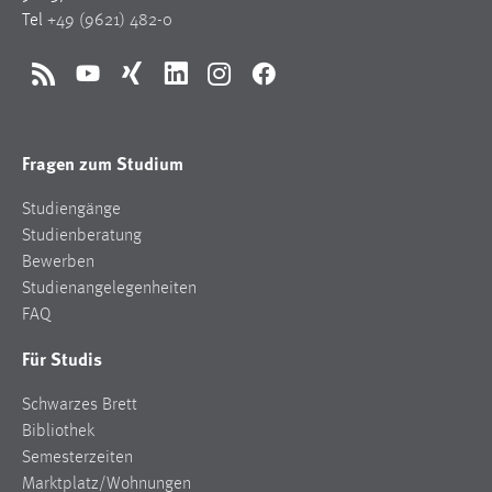
Tel
+49 (9621) 482-0
Conversion-Tracking
Cookie Laufzeit:
RSS
YouTube
Xing
LinkedIn
Instagram
Facebook
3 Monate
Facebook Pixel
Fragen zum Studium
Name:
Studiengänge
_fbp
Studienberatung
Anbieter:
Bewerben
Facebook
Studienangelegenheiten
FAQ
Zweck:
Conversion-Tracking
Für Studis
Cookie Laufzeit:
Schwarzes Brett
3 Monate
Bibliothek
Semesterzeiten
Marktplatz/Wohnungen