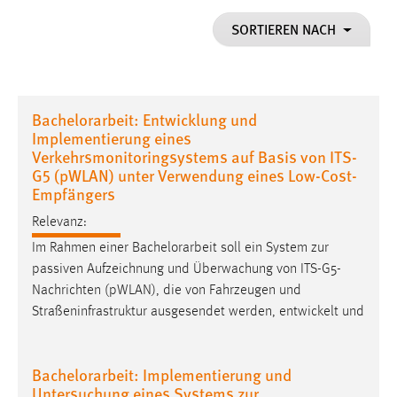
1 Jahr
SORTIEREN NACH
Performance
Name:
Bachelorarbeit: Entwicklung und
staticfilecache
Implementierung eines
Verkehrsmonitoringsystems auf Basis von ITS-
Zweck:
G5 (pWLAN) unter Verwendung eines Low-Cost-
Für performante Seitenauslieferung wird in diesem Cookie
Empfängers
gespeichert, ob man eingeloggt ist.
Relevanz:
Sprachpräferenz
Im Rahmen einer
Bachelorarbeit
soll ein System zur
passiven Aufzeichnung und Überwachung von ITS-G5-
Name:
Nachrichten (pWLAN), die von Fahrzeugen und
site-language-preference
Straßeninfrastruktur ausgesendet werden, entwickelt und
Zweck:
Das Cookie speichert die gewählte Sprache der Website.
Bachelorarbeit: Implementierung und
Cookie Laufzeit:
Untersuchung eines Systems zur