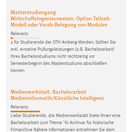
Zweck:
Masterstudiengang
Dieser Cookie ist notwendig um sich an der Website
Wirtschaftsingenieurwesen: Option Teilzeit-
einloggen zu können.
Modell oder Vorab-Belegung von Modulen
Cookie Laufzeit:
Relevanz:
24 Stunden
2 für Studierende der OTH Amberg-Weiden: Sollten Sie
evtl. einzelne Prüfungsleistungen (z.B.
Bachelorarbeit
)
Ihres Bachelorstudiums nicht rechtzeitig vor
STATISTIK
Semesterbeginn des Masterstudiums abschließen
Statistik Cookies erfassen Informationen anonym.
können
Diese Informationen helfen uns zu verstehen, wie
unsere Besucher unsere Website nutzen.
Medienwerkstatt: Bachelorarbeit
Matomo
Medieninformatik/Künstliche Intelligenz
Relevanz:
Name:
_pk_ref, _pk_cvar, _pk_id, _pk_ses
Liebe Studierende, die Medienwerkstatt biete Ihnen eine
Bachelorarbeit
zum Thema "Ki-Archivar für historische
Zweck:
Filmarchive Nähere Informationen entnehmen Sie dem
Zugriffsstatistik