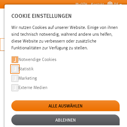
Zum Hauptinhalt springen
MyOTH
Kontakt
DE
COOKIE EINSTELLUNGEN
SUCHE
Wir nutzen Cookies auf unserer Website. Einige von ihnen
sind technisch notwendig, während andere uns helfen,
diese Website zu verbessern oder zusätzliche
JETZT BEWERBEN
Funktionalitäten zur Verfügung zu stellen.
Notwendige Cookies
SUCHE
Statistik
Marketing
FILTER
Externe Medien
Typ
ALLE AUSWÄHLEN
Erstellungsdatum
ABLEHNEN