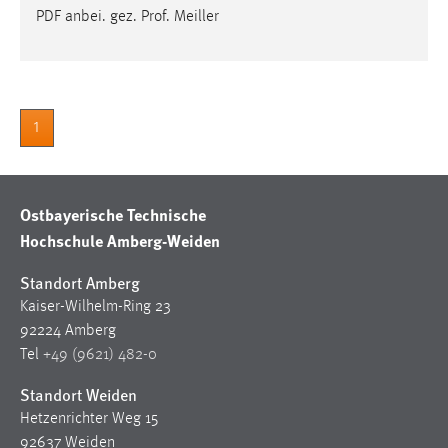
PDF anbei. gez. Prof. Meiller
Cookie Laufzeit:
Max. 13 Monate
1
MARKETING
Marketing Cookies werden von Drittanbietern
verwendet, um personalisierte Werbung anzuzeigen.
Ostbayerische Technische
Sie tun dies, indem sie Besucher über Websites
Hochschule Amberg-Weiden
hinweg verfolgen.
Standort Amberg
Google Ads
Kaiser-Wilhelm-Ring 23
Name:
92224 Amberg
_gcl_au
Tel
+49 (9621) 482-0
Anbieter:
Standort Weiden
Google Ireland Limited
Hetzenrichter Weg 15
92637 Weiden
Zweck: