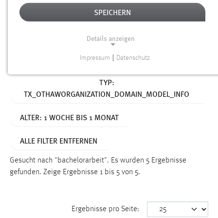
SPEICHERN
Alter
Details anzeigen
SUCHEN
Impressum
|
Datenschutz
NOTWENDIGE COOKIES
Aktive Filter:
TYP:
Notwendige Cookies ermöglichen grundlegende
TX_OTHAWORGANIZATION_DOMAIN_MODEL_INFO
Funktionen und sind für die einwandfreie Funktion der
Website erforderlich.
ALTER: 1 WOCHE BIS 1 MONAT
Einverständnis
ALLE FILTER ENTFERNEN
Name:
cookie_consent
Gesucht nach "bachelorarbeit".
Es wurden 5 Ergebnisse
gefunden.
Zeige Ergebnisse 1 bis 5 von 5.
Zweck:
Dieser Cookie speichert die ausgewählten Einverständnis-
Optionen des Benutzers
Ergebnisse pro Seite:
Cookie Laufzeit: