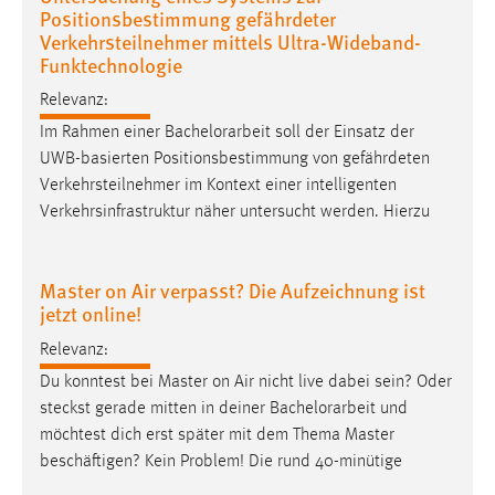
30 Tage
Positionsbestimmung gefährdeter
Verkehrsteilnehmer mittels Ultra-Wideband-
Funktechnologie
Chat
Relevanz:
Name:
Im Rahmen einer
Bachelorarbeit
soll der Einsatz der
MibewSessionID, MIBEW_UserID, mibew_locale, mibew-
UWB-basierten Positionsbestimmung von gefährdeten
chat-frame-style-5e9dbeb1811c0446
Verkehrsteilnehmer im Kontext einer intelligenten
Zweck:
Verkehrsinfrastruktur näher untersucht werden. Hierzu
Wird benötigt um die Chatfunktion nutzen zu können.
Cookie Laufzeit:
Master on Air verpasst? Die Aufzeichnung ist
MibewSessionID, mibew-chat-frame-style-
jetzt online!
5e9dbeb1811c0446 = Sitzungslaufzeit, mibew_locale = 3
Jahre, MIBEW_UserID = 1 Jahr
Relevanz:
Du konntest bei Master on Air nicht live dabei sein? Oder
Login
steckst gerade mitten in deiner
Bachelorarbeit
und
möchtest dich erst später mit dem Thema Master
Name:
beschäftigen? Kein Problem! Die rund 40-minütige
fe_user, be_user, be_lastLoginProvider