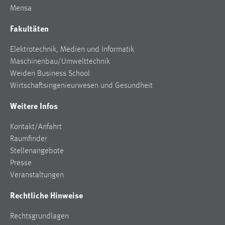
EXTERNE MEDIEN
Mensa
Um Inhalte von Videoplattformen und Social Media
Fakultäten
Plattformen anzeigen zu können, werden von diesen
externen Medien Cookies gesetzt.
Elektrotechnik, Medien und Informatik
Maschinenbau/Umwelttechnik
YouTube
Weiden Business School
Wirtschaftsingenieurwesen und Gesundheit
Vimeo
Weitere Infos
Kontakt/Anfahrt
Raumfinder
Stellenangebote
Presse
Veranstaltungen
Rechtliche Hinweise
Rechtsgrundlagen