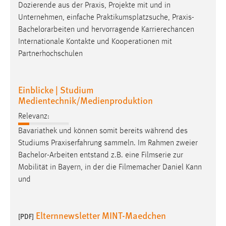
EXTERNE MEDIEN
Dozierende aus der Praxis, Projekte mit und in
Unternehmen, einfache Praktikumsplatzsuche, Praxis-
Um Inhalte von Videoplattformen und Social Media
Bachelorarbeiten
und hervorragende Karrierechancen
Plattformen anzeigen zu können, werden von diesen
Internationale Kontakte und Kooperationen mit
externen Medien Cookies gesetzt.
Partnerhochschulen
YouTube
Einblicke | Studium
Medientechnik/Medienproduktion
Vimeo
Relevanz:
Bavariathek und können somit bereits während des
Studiums Praxiserfahrung sammeln. Im Rahmen zweier
Bachelor-Arbeiten
entstand z.B. eine Filmserie zur
Mobilität in Bayern, in der die Filmemacher Daniel Kann
und
Elternnewsletter MINT-Maedchen
[PDF]