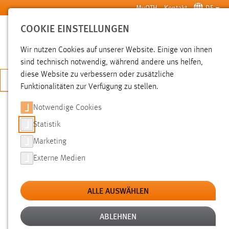
Zum Hauptinhalt springen
MyOTH
Kontakt
DE
COOKIE EINSTELLUNGEN
SUCHE
Wir nutzen Cookies auf unserer Website. Einige von ihnen
sind technisch notwendig, während andere uns helfen,
diese Website zu verbessern oder zusätzliche
JETZT BEWERBEN
Funktionalitäten zur Verfügung zu stellen.
Notwendige Cookies
SUCHE
Statistik
Marketing
FILTER
Externe Medien
Typ
ALLE AUSWÄHLEN
Erstellungsdatum
ABLEHNEN