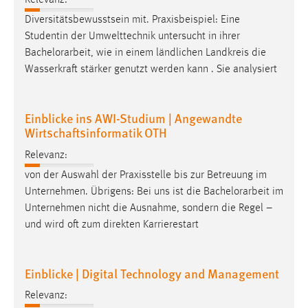
Relevanz:
Conversion-Tracking
Diversitätsbewusstsein mit. Praxisbeispiel: Eine
Studentin der Umwelttechnik untersucht in ihrer
Cookie Laufzeit:
Bachelorarbeit
, wie in einem ländlichen Landkreis die
3 Monate
Wasserkraft stärker genutzt werden kann . Sie analysiert
Facebook Pixel
Einblicke ins AWI-Studium | Angewandte
Name:
Wirtschaftsinformatik OTH
_fbp
Relevanz:
Anbieter:
von der Auswahl der Praxisstelle bis zur Betreuung im
Facebook
Unternehmen. Übrigens: Bei uns ist die
Bachelorarbeit
im
Zweck:
Unternehmen nicht die Ausnahme, sondern die Regel –
Conversion-Tracking
und wird oft zum direkten Karrierestart
Cookie Laufzeit:
3 Monate
Einblicke | Digital Technology and Management
Relevanz: