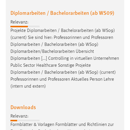
30 Tage
Diplomarbeiten / Bachelorarbeiten (ab WS09)
Chat
Relevanz:
Name:
Projekte Diplomarbeiten /
Bachelorarbeiten
(ab WS09)
MibewSessionID, MIBEW_UserID, mibew_locale, mibew-
(current) Sie sind hier: Professorinnen und Professoren
chat-frame-style-5e9dbeb1811c0446
Diplomarbeiten /
Bachelorarbeiten
(ab WS09)
Diplomarbeiten/
Bachelorarbeiten
Übersicht
Zweck:
Diplomarbeiten [...] Controlling in virtuellen Unternehmen
Wird benötigt um die Chatfunktion nutzen zu können.
Public Sector Healthcare Sonstige Projekte
Cookie Laufzeit:
Diplomarbeiten /
Bachelorarbeiten
(ab WS09) (current)
MibewSessionID, mibew-chat-frame-style-
Professorinnen und Professoren Aktuelles Person Lehre
5e9dbeb1811c0446 = Sitzungslaufzeit, mibew_locale = 3
(intern und extern)
Jahre, MIBEW_UserID = 1 Jahr
Login
Downloads
Relevanz:
Name:
fe_user, be_user, be_lastLoginProvider
Formblätter & Vorlagen Formblätter und Richtlinien zur