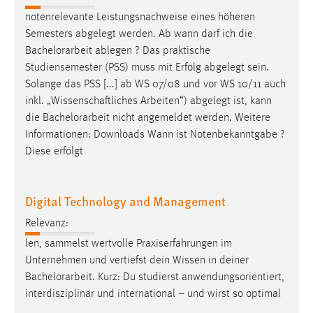
1 Jahr
notenrelevante Leistungsnachweise eines höheren
Semesters abgelegt werden. Ab wann darf ich die
Performance
Bachelorarbeit
ablegen ? Das praktische
Studiensemester (PSS) muss mit Erfolg abgelegt sein.
Name:
Solange das PSS [...] ab WS 07/08 und vor WS 10/11 auch
staticfilecache
inkl. „Wissenschaftliches Arbeiten“) abgelegt ist, kann
die
Bachelorarbeit
nicht angemeldet werden. Weitere
Zweck:
Informationen: Downloads Wann ist Notenbekanntgabe ?
Für performante Seitenauslieferung wird in diesem Cookie
Diese erfolgt
gespeichert, ob man eingeloggt ist.
Sprachpräferenz
Digital Technology and Management
Name:
Relevanz:
site-language-preference
len, sammelst wertvolle Praxiserfahrungen im
Zweck:
Unternehmen und vertiefst dein Wissen in deiner
Das Cookie speichert die gewählte Sprache der Website.
Bachelorarbeit
. Kurz: Du studierst anwendungsorientiert,
interdisziplinär und international – und wirst so optimal
Cookie Laufzeit: