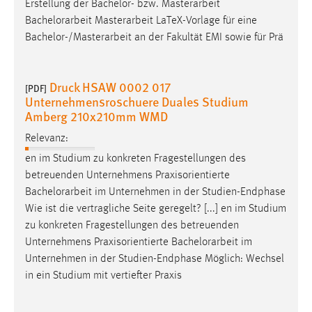
Erstellung der Bachelor- bzw. Masterarbeit
Zweck:
Bachelorarbeit
Masterarbeit LaTeX-Vorlage für eine
Dieser Cookie ist notwendig um sich an der Website
Bachelor-/Masterarbeit an der Fakultät EMI sowie für Prä
einloggen zu können.
Cookie Laufzeit:
24 Stunden
Druck HSAW 0002 017
[PDF]
Unternehmensroschuere Duales Studium
Amberg 210x210mm WMD
STATISTIK
Relevanz:
en im Studium zu konkreten Fragestellungen des
Statistik Cookies erfassen Informationen anonym.
betreuenden Unternehmens Praxisorientierte
Diese Informationen helfen uns zu verstehen, wie
Bachelorarbeit
im Unternehmen in der Studien-Endphase
unsere Besucher unsere Website nutzen.
Wie ist die vertragliche Seite geregelt? [...] en im Studium
Matomo
zu konkreten Fragestellungen des betreuenden
Unternehmens Praxisorientierte
Bachelorarbeit
im
Name:
Unternehmen in der Studien-Endphase Möglich: Wechsel
_pk_ref, _pk_cvar, _pk_id, _pk_ses
in ein Studium mit vertiefter Praxis
Zweck:
Zugriffsstatistik