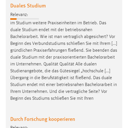
Duales Studium
Cookie Laufzeit:
Relevanz:
Max. 13 Monate
im Studium weitere Praxiseinheiten im Betrieb. Das
duale Studium endet mit der betriebsnahen
Bachelorarbeit
. Wie ist man vertraglich abgesichert? Vor
MARKETING
Beginn des Verbundstudiums schließen Sie mit Ihrem [...]
Marketing Cookies werden von Drittanbietern
gründlichen Praxiserfahrungen fließend. Sie beenden das
verwendet, um personalisierte Werbung anzuzeigen.
duale Studium mit der praxisorientierten
Bachelorarbeit
Sie tun dies, indem sie Besucher über Websites
im Unternehmen. Qualität Qualität Alle dualen
hinweg verfolgen.
Studienangebote, die das Gütesiegel „hochschule [...]
Übergang in die Berufstätigkeit ist fließend. Das duale
Google Ads
Studium endet mit einer betriebsnahen
Bachelorarbeit
in
Ihrem Unternehmen. Und die vertragliche Seite? Vor
Name:
Beginn des Studiums schließen Sie mit Ihren
_gcl_au
Anbieter:
Google Ireland Limited
Durch Forschung kooperieren
Zweck: