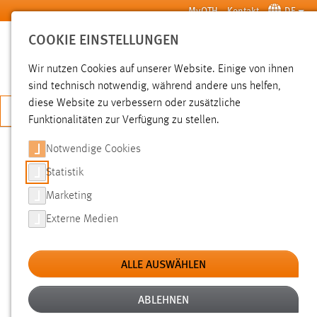
Zum Hauptinhalt springen
MyOTH
Kontakt
DE
COOKIE EINSTELLUNGEN
SUCHE
Wir nutzen Cookies auf unserer Website. Einige von ihnen
sind technisch notwendig, während andere uns helfen,
diese Website zu verbessern oder zusätzliche
JETZT BEWERBEN
Funktionalitäten zur Verfügung zu stellen.
Notwendige Cookies
SUCHE
Statistik
Marketing
FILTER
Externe Medien
Typ
ALLE AUSWÄHLEN
Erstellungsdatum
ABLEHNEN