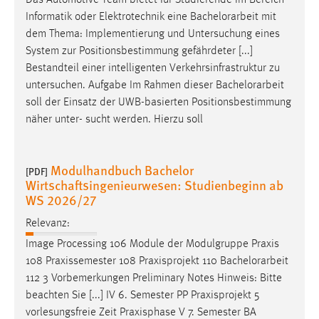
Das Automotive Team bietet für Studierende im Bereich
30 Tage
Informatik oder Elektrotechnik eine
Bachelorarbeit
mit
dem Thema: Implementierung und Untersuchung eines
Chat
System zur Positionsbestimmung gefährdeter [...]
Bestandteil einer intelligenten Verkehrsinfrastruktur zu
Name:
untersuchen. Aufgabe Im Rahmen dieser
Bachelorarbeit
MibewSessionID, MIBEW_UserID, mibew_locale, mibew-
soll der Einsatz der UWB-basierten Positionsbestimmung
chat-frame-style-5e9dbeb1811c0446
näher unter- sucht werden. Hierzu soll
Zweck:
Wird benötigt um die Chatfunktion nutzen zu können.
Modulhandbuch Bachelor
[PDF]
Cookie Laufzeit:
Wirtschaftsingenieurwesen: Studienbeginn ab
MibewSessionID, mibew-chat-frame-style-
WS 2026/27
5e9dbeb1811c0446 = Sitzungslaufzeit, mibew_locale = 3
Jahre, MIBEW_UserID = 1 Jahr
Relevanz:
Image Processing 106 Module der Modulgruppe Praxis
Login
108 Praxissemester 108 Praxisprojekt 110
Bachelorarbeit
112 3 Vorbemerkungen Preliminary Notes Hinweis: Bitte
Name:
beachten Sie [...] IV 6. Semester PP Praxisprojekt 5
fe_user, be_user, be_lastLoginProvider
vorlesungsfreie Zeit Praxisphase V 7. Semester BA