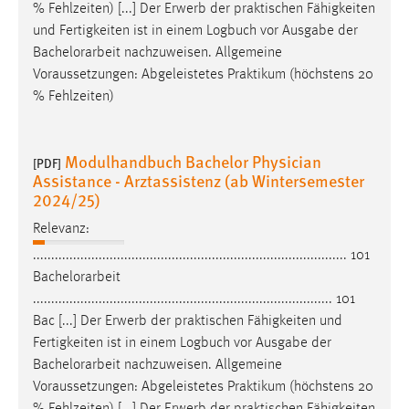
EXTERNE MEDIEN
% Fehlzeiten) [...] Der Erwerb der praktischen Fähigkeiten
und Fertigkeiten ist in einem Logbuch vor Ausgabe der
Um Inhalte von Videoplattformen und Social Media
Bachelorarbeit
nachzuweisen. Allgemeine
Plattformen anzeigen zu können, werden von diesen
Voraussetzungen: Abgeleistetes Praktikum (höchstens 20
externen Medien Cookies gesetzt.
% Fehlzeiten)
YouTube
Modulhandbuch Bachelor Physician
[PDF]
Assistance - Arztassistenz (ab Wintersemester
Vimeo
2024/25)
Relevanz:
...................................................................................... 101
Bachelorarbeit
.................................................................................. 101
Bac [...] Der Erwerb der praktischen Fähigkeiten und
Fertigkeiten ist in einem Logbuch vor Ausgabe der
Bachelorarbeit
nachzuweisen. Allgemeine
Voraussetzungen: Abgeleistetes Praktikum (höchstens 20