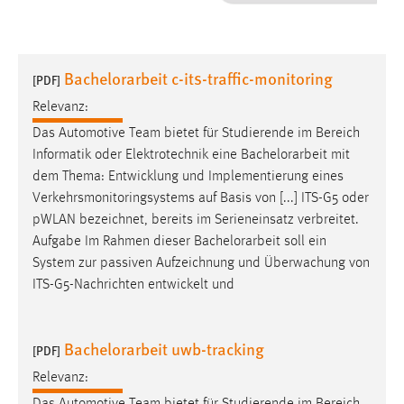
1 Jahr
Performance
Bachelorarbeit c-its-traffic-monitoring
[PDF]
Name:
Relevanz:
staticfilecache
Das Automotive Team bietet für Studierende im Bereich
Informatik oder Elektrotechnik eine
Bachelorarbeit
mit
Zweck:
dem Thema: Entwicklung und Implementierung eines
Für performante Seitenauslieferung wird in diesem Cookie
gespeichert, ob man eingeloggt ist.
Verkehrsmonitoringsystems auf Basis von [...] ITS-G5 oder
pWLAN bezeichnet, bereits im Serieneinsatz verbreitet.
Aufgabe Im Rahmen dieser
Bachelorarbeit
soll ein
Sprachpräferenz
System zur passiven Aufzeichnung und Überwachung von
Name:
ITS-G5-Nachrichten entwickelt und
site-language-preference
Zweck:
Bachelorarbeit uwb-tracking
[PDF]
Das Cookie speichert die gewählte Sprache der Website.
Relevanz:
Cookie Laufzeit: