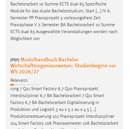
Bachelorarbeit
10 Summe ECTS dual 65 Spezifische
Zweck:
Module für das duale Bachelorstudium, Start [...] IV 6.
Dieser Cookie ist notwendig um sich an der Website
einloggen zu können.
Semester PP Praxisprojekt 5 vorlesungsfreie Zeit
Praxisphase V 7. Semester BA
Bachelorarbeit
10 Summe
Cookie Laufzeit:
ECTS dual 65 Ausgewählte Veranstaltungen werden nach
24 Stunden
Möglichkeit von
STATISTIK
Modulhandbuch Bachelor
[PDF]
Wirtschaftsingenieurwesen: Studienbeginn vor
Statistik Cookies erfassen Informationen anonym.
WS 2026/27
Diese Informationen helfen uns zu verstehen, wie
unsere Besucher unsere Website nutzen.
Relevanz:
rung 7 Q21 Smart Factory 6,7 Q20 Praxisprojekt
Matomo
Interdisziplinär 6,7 BA
Bachelorarbeit
7 Q21 Smart
Factory 6,7 BA
Bachelorarbeit
Digitalisierung in
Name:
Produktion und Logistik 3 au s 5 2 au s 4 5 [...]
_pk_ref, _pk_cvar, _pk_id, _pk_ses
Produktionssteuerung 102 Praxisprojekt Interdisziplinär
Zweck:
104 Smart Factory 106 Praxissemester 108
Bachelorarbeit
Zugriffsstatistik