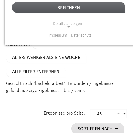
SPEICHERN
Alter
Details anzeigen
SUCHEN
Impressum
|
Datenschutz
NOTWENDIGE COOKIES
TYP: DATEIEN
Aktive Filter:
Notwendige Cookies ermöglichen grundlegende
ALTER: WENIGER ALS EINE WOCHE
Funktionen und sind für die einwandfreie Funktion der
Website erforderlich.
ALLE FILTER ENTFERNEN
Einverständnis
Gesucht nach "bachelorarbeit".
Es wurden 7 Ergebnisse
Name:
gefunden.
Zeige Ergebnisse 1 bis 7 von 7.
cookie_consent
Zweck:
Ergebnisse pro Seite:
Dieser Cookie speichert die ausgewählten Einverständnis-
Optionen des Benutzers
SORTIEREN NACH
Cookie Laufzeit: