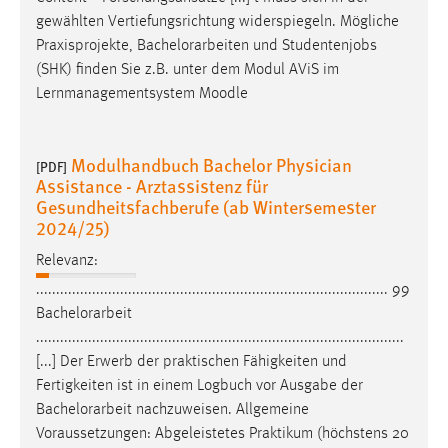
Conversion-Tracking
gewählten Vertiefungsrichtung widerspiegeln. Mögliche
Praxisprojekte,
Bachelorarbeiten
und Studentenjobs
Cookie Laufzeit:
(SHK) finden Sie z.B. unter dem Modul AViS im
3 Monate
Lernmanagementsystem Moodle
Facebook Pixel
Modulhandbuch Bachelor Physician
[PDF]
Name:
Assistance - Arztassistenz für
_fbp
Gesundheitsfachberufe (ab Wintersemester
2024/25)
Anbieter:
Facebook
Relevanz:
........................................................................................ 99
Zweck:
Bachelorarbeit
Conversion-Tracking
............................................................................................
Cookie Laufzeit:
[...] Der Erwerb der praktischen Fähigkeiten und
3 Monate
Fertigkeiten ist in einem Logbuch vor Ausgabe der
Bachelorarbeit
nachzuweisen. Allgemeine
Voraussetzungen: Abgeleistetes Praktikum (höchstens 20