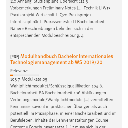
110 Anhang: Studienpläne Übersicht 112 3
Vorbemerkungen Preliminary Notes [...] Technik  W13
Cookie Laufzeit:
Praxisprojekt Wirtschaft  Q20 Praxisprojekt
Max. 13 Monate
Interdisziplinär  Praxissemester 
Bachelorarbeit
Nähere Beschreibungen befinden sich in der
entsprechenden Modulbeschreibung. 4
MARKETING
Marketing Cookies werden von Drittanbietern
Modulhandbuch Bachelor Internationales
verwendet, um personalisierte Werbung anzuzeigen.
[PDF]
Technologiemanagement ab WS 2019/20
Sie tun dies, indem sie Besucher über Websites
hinweg verfolgen.
Relevanz:
103 7. Modulkatalog
Google Ads
Wahlpflichtmodul(e)/Schlüsselqualifikation 104 8.
Bachelorarbeit
BA
Bachelorarbeit
106 Abkürzungen
Name:
Vertiefungsmodule/Wahlpflichtmodule [...] vermittelten
_gcl_au
Kenntnisse sowohl in praktischen Übungen als auch
Anbieter:
potentiell im Praxisphase, in einer
Bachelorarbeit
und im
Google Ireland Limited
Berufsleben. Inhalte der Lehrveranstaltungen Course
Zweck:
Content • Forschungsansätze [...] t muss sich in der