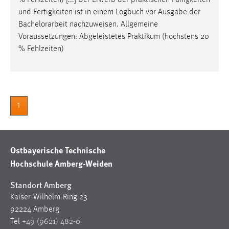
% Fehlzeiten) [...] Der Erwerb der praktischen Fähigkeiten
und Fertigkeiten ist in einem Logbuch vor Ausgabe der
Bachelorarbeit
nachzuweisen. Allgemeine
Voraussetzungen: Abgeleistetes Praktikum (höchstens 20
% Fehlzeiten)
1
Ostbayerische Technische
Hochschule Amberg-Weiden
Standort Amberg
Kaiser-Wilhelm-Ring 23
92224 Amberg
Tel
+49 (9621) 482-0