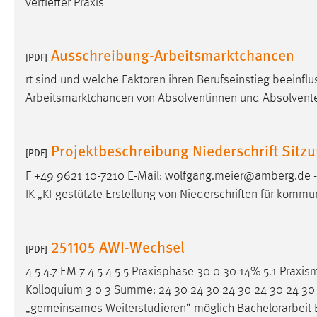
vertiefter Praxis
in diesem Cookie gespeichert, ob man
eingeloggt ist.
Ausschreibung-Arbeitsmarktchancen
[PDF]
Sprachpräferenz
rt sind und welche Faktoren ihren Berufseinstieg beeinflus
Name:
site-language-preference
Arbeitsmarktchancen von Absolventinnen und Absolvente
Zweck:
Das Cookie speichert die gewählte
Sprache der Website.
Projektbeschreibung Niederschrift Sitz
[PDF]
Cookie Laufzeit:
30 Tage
F +49 9621 10-7210 E-Mail: wolfgang.meier@amberg.de
IK „KI-gestützte Erstellung von Niederschriften für kommu
Chat
Name:
MibewSessionID, MIBEW_UserID,
251105 AWI-Wechsel
[PDF]
mibew_locale, mibew-chat-frame-style-
5e9dbeb1811c0446
4 5 4.7 EM 7 4 5 4 5 5 Praxisphase 30 0 30 14% 5.1 Praxi
Kolloquium 3 0 3 Summe: 24 30 24 30 24 30 24 30 24 30 0 
Zweck:
Wird benötigt um die Chatfunktion
nutzen zu können.
„gemeinsames Weiterstudieren“ möglich
Bachelorarbeit