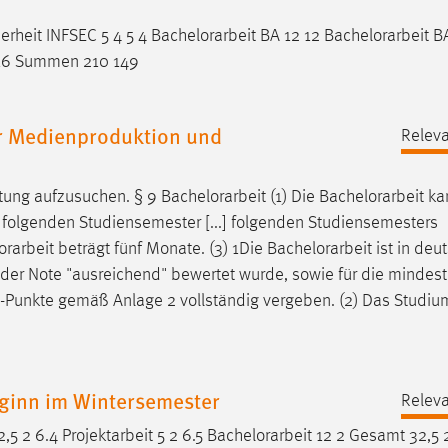
herheit INFSEC 5 4 5 4
Bachelorarbeit
BA 12 12
Bachelorarbeit
BA
 16 Summen 210 149
r Medienproduktion und
Releva
tung aufzusuchen. § 9
Bachelorarbeit
(1) Die
Bachelorarbeit
ka
 folgenden Studiensemester [...] folgenden Studiensemesters
orarbeit
beträgt fünf Monate. (3) 1Die
Bachelorarbeit
ist in deu
 der Note "ausreichend" bewertet wurde, sowie für die mindes
Punkte gemäß Anlage 2 vollständig vergeben. (2) Das Studium
ginn im Wintersemester
Releva
,5 2 6.4 Projektarbeit 5 2 6.5
Bachelorarbeit
12 2 Gesamt 32,5 