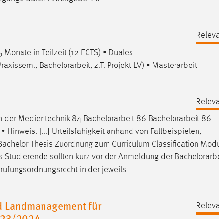
Releva
 5 Monate in Teilzeit (12 ECTS) • Duales
Praxissem.,
Bachelorarbeit
, z.T. Projekt-LV) • Masterarbeit
n
Releva
in der Medientechnik 84
Bachelorarbeit
86
Bachelorarbeit
86
inweis: [...] Urteilsfähigkeit anhand von Fallbeispielen,
achelor Thesis Zuordnung zum Curriculum Classification Modu
tes Studierende sollten kurz vor der Anmeldung der
Bachelorarbe
rüfungsordnungsrecht in der jeweils
nd Landmanagement für
Releva
023/2024