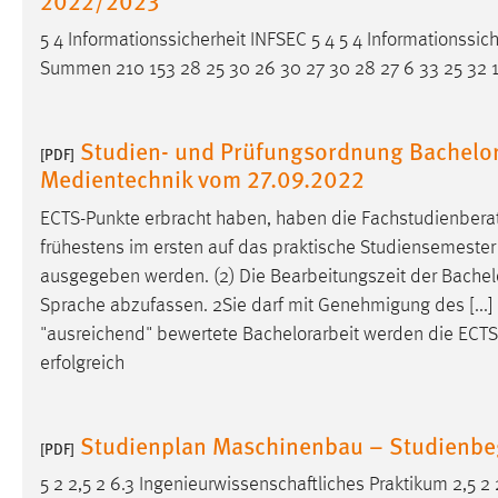
externen Medien Cookies gesetzt.
5 4 Informationssicherheit INFSEC 5 4 5 4 Informationssic
Summen 210 153 28 25 30 26 30 27 30 28 27 6 33 25 32
YouTube
Vimeo
Studien- und Prüfungsordnung Bachelo
[PDF]
Medientechnik vom 27.09.2022
ECTS-Punkte erbracht haben, haben die Fachstudienbera
frühestens im ersten auf das praktische Studiensemester
ausgegeben werden. (2) Die Bearbeitungszeit der
Bachel
Sprache abzufassen. 2Sie darf mit Genehmigung des [...]
"ausreichend" bewertete
Bachelorarbeit
werden die ECTS-
erfolgreich
Studienplan Maschinenbau – Studienbe
[PDF]
5 2 2,5 2 6.3 Ingenieurwissenschaftliches Praktikum 2,5 2 2