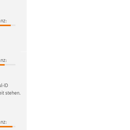
nz:
nz:
l-ID
it
stehen.
nz: