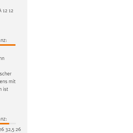
 12 12
nz:
nn
tscher
tens mit
 ist
nz:
26 32,5 26