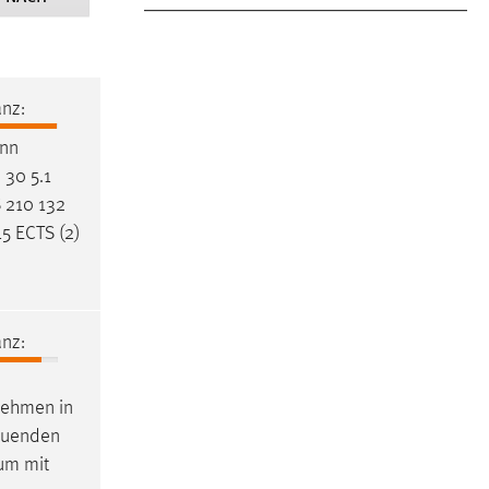
nz:
nn
 30 5.1
 210 132
5 ECTS (2)
nz:
nehmen in
reuenden
um mit