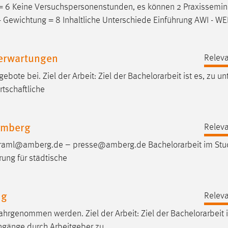
g = 6 Keine Versuchspersonenstunden, es können 2 Praxissemin
- Gewichtung = 8 Inhaltliche Unterschiede Einführung AWI - WE
eerwartungen
Releva
ote bei. Ziel der Arbeit: Ziel der
Bachelorarbeit
ist es, zu u
tschaftliche
Amberg
Releva
as.graml@amberg.de – presse@amberg.de
Bachelorarbeit
im Stu
rung für städtische
ng
Releva
hrgenommen werden. Ziel der Arbeit: Ziel der
Bachelorarbeit
i
gänge durch Arbeitgeber zu