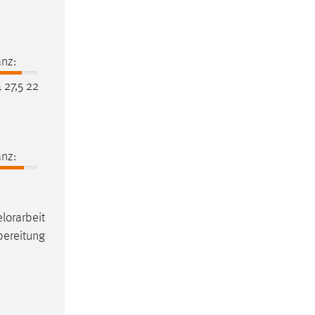
nz:
 27,5 22
nz:
lorarbeit
bereitung