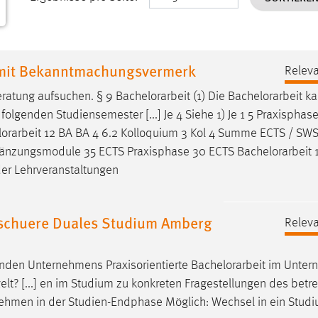
 mit Bekanntmachungsvermerk
Releva
eratung aufsuchen. § 9
Bachelorarbeit
(1) Die
Bachelorarbeit
ka
olgenden Studiensemester [...] Je 4 Siehe 1) Je 1 5 Praxisphase
orarbeit
12 BA BA 4 6.2 Kolloquium 3 Kol 4 Summe ECTS / SWS
rgänzungsmodule 35 ECTS Praxisphase 30 ECTS
Bachelorarbeit
1
der Lehrveranstaltungen
chuere Duales Studium Amberg
Releva
enden Unternehmens Praxisorientierte
Bachelorarbeit
im Unter
gelt? [...] en im Studium zu konkreten Fragestellungen des bet
ehmen in der Studien-Endphase Möglich: Wechsel in ein Studi