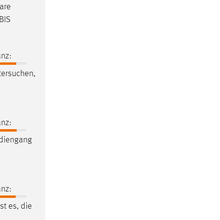
are
BIS
nz:
ntersuchen,
nz:
diengang
nz:
st es, die