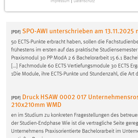
Impressum
|
Datenschutz
NOTWENDIGE COOKIES
Notwendige Cookies ermöglichen grundlegende
Funktionen und sind für die einwandfreie Funktion der
SPO-AWI unterschrieben am 13.11.2025
Website erforderlich.
[PDF]
50 ECTS-Punkte erbracht haben, sollen die Fachstudienb
Einverständnis
frühestens im ersten auf das praktische Studiensemester f
Praxismodul 30 PP ModA 2 6
Bachelorarbeit
15 6.1
Bachel
Name:
cookie_consent
[...] Fachmodule 60 ECTS Vertiefungsmodule 30 ECTS E
Zweck:
Dieser Cookie speichert die
1Die Module, ihre ECTS-Punkte und Stundenzahl, die Art 
ausgewählten Einverständnis-Optionen
des Benutzers
Cookie Laufzeit:
Druck HSAW 0002 017 Unternehmensros
1 Jahr
[PDF]
210x210mm WMD
Performance
en im Studium zu konkreten Fragestellungen des betreu
der Studien-Endphase Wie ist die vertragliche Seite gere
Name:
staticfilecache
Unternehmens Praxisorientierte
Bachelorarbeit
im Untern
Zweck:
Für performante Seitenauslieferung wird