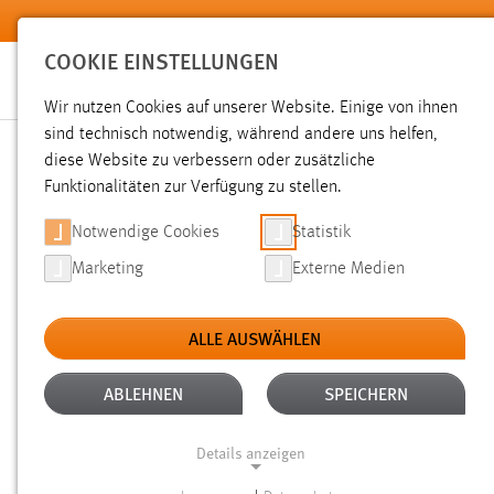
Zum Hauptinhalt springen
COOKIE EINSTELLUNGEN
Wir nutzen Cookies auf unserer Website. Einige von ihnen
sind technisch notwendig, während andere uns helfen,
diese Website zu verbessern oder zusätzliche
SUCHE
Funktionalitäten zur Verfügung zu stellen.
Notwendige Cookies
Statistik
Marketing
Externe Medien
ALLE AUSWÄHLEN
TYP: DATEIEN
ALTER: 6 MONATE BIS 1 
Aktive Filter:
ABLEHNEN
SPEICHERN
Gesucht nach "bachelorarbeit".
Es wurden 30 Ergebnisse g
Details anzeigen