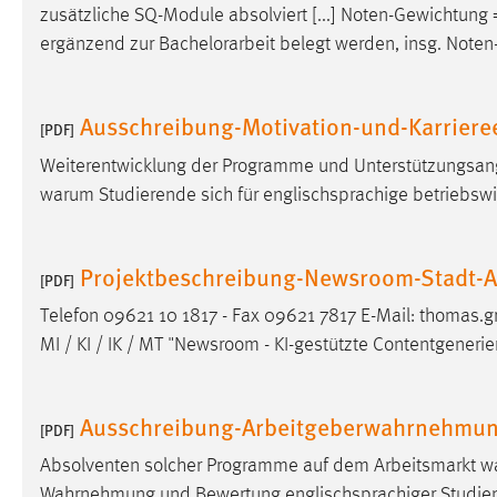
zusätzliche SQ-Module absolviert [...] Noten-Gewichtun
Cookie Laufzeit:
MibewSessionID, mibew-chat-frame-
ergänzend zur
Bachelorarbeit
belegt werden, insg. Noten
style-5e9dbeb1811c0446 =
Sitzungslaufzeit, mibew_locale = 3
Jahre, MIBEW_UserID = 1 Jahr
Ausschreibung-Motivation-und-Karrier
[PDF]
Login
Weiterentwicklung der Programme und Unterstützungsangeb
warum Studierende sich für englischsprachige betriebswir
Name:
fe_user, be_user, be_lastLoginProvider
Zweck:
Dieser Cookie ist notwendig um sich an
Projektbeschreibung-Newsroom-Stadt-
der Website einloggen zu können.
[PDF]
Cookie Laufzeit:
24 Stunden
Telefon 09621 10 1817 - Fax 09621 7817 E-Mail: thom
MI / KI / IK / MT "Newsroom - KI-gestützte Contentgenerie
STATISTIK
Ausschreibung-Arbeitgeberwahrnehmu
[PDF]
Statistik Cookies erfassen Informationen anonym.
Diese Informationen helfen uns zu verstehen, wie
Absolventen solcher Programme auf dem Arbeitsmarkt wa
unsere Besucher unsere Website nutzen.
Wahrnehmung und Bewertung englischsprachiger Studien