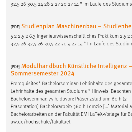
32,5 26 30,5 24 28 2 27 20 27 14 * Im Laufe des Studiums
Studienplan Maschinenbau – Studienb
[PDF]
5 2 2,5 2 6.3 Ingenieurwissenschaftliches Praktikum 2,5 2 2
32,5 26 32,5 26 30,5 22 30 4 27 14 * Im Laufe des Studiu
Modulhandbuch Künstliche Intelligenz –
[PDF]
Sommersemester 2024
Prerequisites* Bachelorseminar: Lehrinhalte des gesamt
Lehrinhalte des gesamten Studiums * Hinweis: Beachten S
Bachelorseminar: 75 h, davon: Präsenzstudium: 60 h (2 +
Präsentation)
Bachelorarbeit
: 360 h Lernzie [...] Materia
Bachelorarbeiten
an der Fakultät EMI LaTeX-Vorlage für
B
aw.de/hochschule/fakultaet