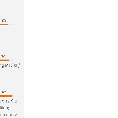
nz:
nz:
g MI / KI /
nz:
 0 12 6.2
ilen;
en und 2