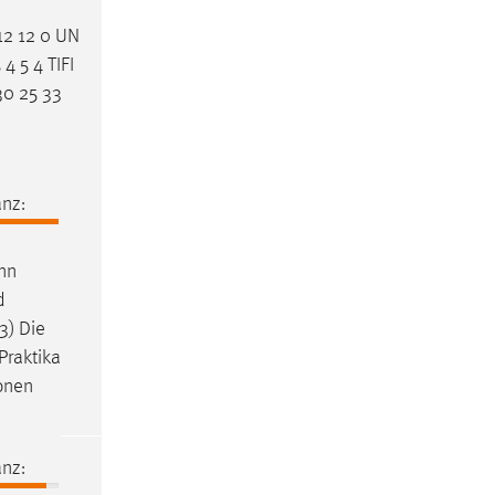
2 12 0 UN
4 5 4 TIFI
30 25 33
nz:
nn
d
3) Die
Praktika
ionen
nz: