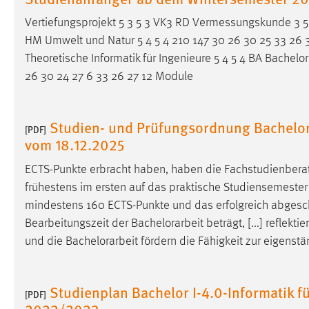
Anbieter:
Google Ireland Limited
Vertiefungsprojekt 5 3 5 3 VK3 RD Vermessungskunde 3 5
Zweck:
HM Umwelt und Natur 5 4 5 4 210 147 30 26 30 25 33 26 30 
Conversion-Tracking
Theoretische Informatik für Ingenieure 5 4 5 4 BA
Bachelor
Cookie Laufzeit:
3 Monate
26 30 24 27 6 33 26 27 12 Module
Facebook Pixel
Studien- und Prüfungsordnung Bachelor
[PDF]
Name:
_fbp
vom 18.12.2025
Anbieter:
Facebook
ECTS-Punkte erbracht haben, haben die Fachstudienbera
Zweck:
frühestens im ersten auf das praktische Studiensemester
Conversion-Tracking
mindestens 160 ECTS-Punkte und das erfolgreich abgesch
Cookie Laufzeit:
3 Monate
Bearbeitungszeit der
Bachelorarbeit
beträgt, [...] reflekt
und die
Bachelorarbeit
fördern die Fähigkeit zur eigenst
EXTERNE MEDIEN
Studienplan Bachelor I-4.0-Informatik 
Um Inhalte von Videoplattformen und Social Media
[PDF]
2022/2023
Plattformen anzeigen zu können, werden von diesen