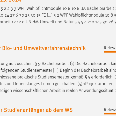
 5 2 2 3 3 WPF Wahlpflichtmodule 10 8 10 8 BA
Bachelorarbeit
1
24 27 6 30 25 30 15 FE [...] 5 2 WPF Wahlpflichtmodule 10 8 5 
arbeit
12 12 0 UN HM Umwelt und Natur 5 4 5 4 210 145 30 26 
 Bio- und Umweltverfahrenstechnik
Releva
tung aufzusuchen. § 9
Bachelorarbeit
(1) Die
Bachelorarbeit
ka
 folgenden Studiensemester [...] Beginn der
Bachelorarbeit
sin
lossene praktische Studiensemester gemäß § 5 erforderlich. (
iertes und lebenslanges Lernen geschaffen. (4) 1Projektarbeiten, 
ändigen wissenschaftlichen Arbeit in realen Anwendungssituat
für Studienanfänger ab dem WS
Releva