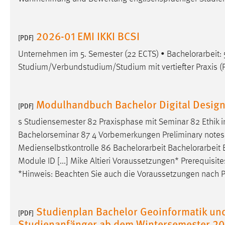
Matomo
2026-01 EMI IKKI BCSI
[PDF]
Name:
_pk_ref, _pk_cvar, _pk_id, _pk_ses
Unternehmen im 5. Semester (22 ECTS) •
Bachelorarbeit
:
Zweck:
Zugriffsstatistik
Studium/Verbundstudium/Studium mit vertiefter Praxis (
Cookie Laufzeit:
Max. 13 Monate
Modulhandbuch Bachelor Digital Desig
[PDF]
MARKETING
s Studiensemester 82 Praxisphase mit Seminar 82 Ethik 
Bachelorseminar 87 4 Vorbemerkungen Preliminary notes • H
Marketing Cookies werden von Drittanbietern
verwendet, um personalisierte Werbung anzuzeigen.
Medienselbstkontrolle 86
Bachelorarbeit
Bachelorarbeit
B
Sie tun dies, indem sie Besucher über Websites
Module ID [...] Mike Altieri Voraussetzungen* Prerequisi
hinweg verfolgen.
*Hinweis: Beachten Sie auch die Voraussetzungen nach P
Google Ads
Studienplan Bachelor Geoinformatik u
[PDF]
Name:
_gcl_au
Studienanfänger ab dem Wintersemester 2