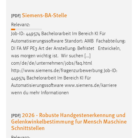
Conversion-Tracking
Siemens-BA-Stelle
[PDF]
Cookie Laufzeit:
3 Monate
Relevanz:
Job-ID: 449574
Bachelorarbeit
Im Bereich KI Für
Automatisierungssoftware Standort: AMB Fachabteilung:
Facebook Pixel
DI FA MF PE3 Art der Anstellung: Befristet Entwickeln,
Name:
was morgen wichtig ist. Wir suchen [...]
_fbp
com/de/de/unternehmen/jobs/faq.html
http://www.siemens.de/fragenzurbewerbung Job-ID:
Anbieter:
449574
Bachelorarbeit
Im Bereich KI Für
Facebook
Automatisierungssoftware www.siemens.de/karriere
Zweck:
wenn du mehr Informationen
Conversion-Tracking
Cookie Laufzeit:
2026 - Robuste Handgestenerkennung und
[PDF]
3 Monate
Gelenkwinkelbestimmung fur Mensch Maschine
Schnittstellen
Relevanz: