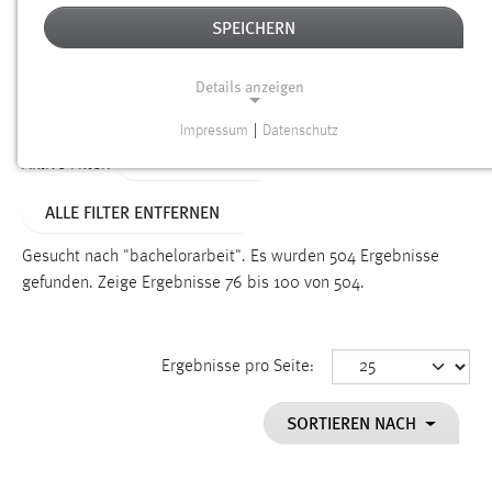
SPEICHERN
Alter
Details anzeigen
SUCHEN
Impressum
|
Datenschutz
NOTWENDIGE COOKIES
TYP: DATEIEN
Aktive Filter:
Notwendige Cookies ermöglichen grundlegende
ALLE FILTER ENTFERNEN
Funktionen und sind für die einwandfreie Funktion der
Website erforderlich.
Gesucht nach "bachelorarbeit".
Es wurden 504 Ergebnisse
gefunden.
Zeige Ergebnisse 76 bis 100 von 504.
Einverständnis
Name:
cookie_consent
Ergebnisse pro Seite:
Zweck:
SORTIEREN NACH
Dieser Cookie speichert die ausgewählten Einverständnis-
Optionen des Benutzers
Cookie Laufzeit: