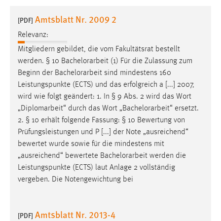
1 Jahr
Amtsblatt Nr. 2009 2
[PDF]
Relevanz:
Performance
Mitgliedern gebildet, die vom Fakultätsrat bestellt
Name:
werden. § 10
Bachelorarbeit
(1) Für die Zulassung zum
staticfilecache
Beginn der
Bachelorarbeit
sind mindestens 160
Leistungspunkte (ECTS) und das erfolgreich a [...] 2007,
Zweck:
wird wie folgt geändert: 1. In § 9 Abs. 2 wird das Wort
Für performante Seitenauslieferung wird in diesem Cookie
gespeichert, ob man eingeloggt ist.
„Diplomarbeit“ durch das Wort „
Bachelorarbeit
“ ersetzt.
2. § 10 erhält folgende Fassung: § 10 Bewertung von
Prüfungsleistungen und P [...] der Note „ausreichend“
Sprachpräferenz
bewertet wurde sowie für die mindestens mit
Name:
„ausreichend“ bewertete
Bachelorarbeit
werden die
site-language-preference
Leistungspunkte (ECTS) laut Anlage 2 vollständig
vergeben. Die Notengewichtung bei
Zweck:
Das Cookie speichert die gewählte Sprache der Website.
Amtsblatt Nr. 2013-4
Cookie Laufzeit:
[PDF]