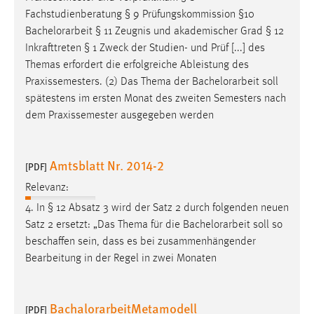
Zweck:
Fachstudienberatung § 9 Prüfungskommission §10
Dieser Cookie ist notwendig um sich an der Website
Bachelorarbeit
§ 11 Zeugnis und akademischer Grad § 12
einloggen zu können.
Inkrafttreten § 1 Zweck der Studien- und Prüf [...] des
Themas erfordert die erfolgreiche Ableistung des
Cookie Laufzeit:
Praxissemesters. (2) Das Thema der
Bachelorarbeit
soll
24 Stunden
spätestens im ersten Monat des zweiten Semesters nach
dem Praxissemester ausgegeben werden
STATISTIK
Statistik Cookies erfassen Informationen anonym.
Amtsblatt Nr. 2014-2
[PDF]
Diese Informationen helfen uns zu verstehen, wie
Relevanz:
unsere Besucher unsere Website nutzen.
4. In § 12 Absatz 3 wird der Satz 2 durch folgenden neuen
Satz 2 ersetzt: „Das Thema für die
Bachelorarbeit
soll so
Matomo
beschaffen sein, dass es bei zusammenhängender
Name:
Bearbeitung in der Regel in zwei Monaten
_pk_ref, _pk_cvar, _pk_id, _pk_ses
Zweck:
BachalorarbeitMetamodell
[PDF]
Zugriffsstatistik