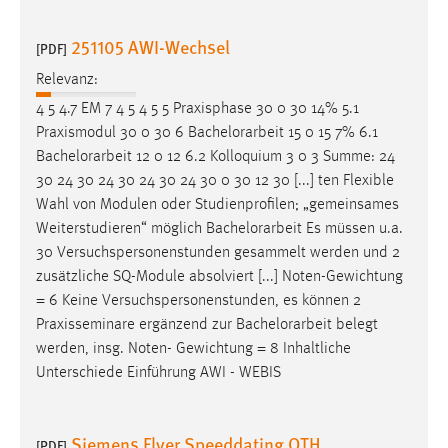
251105 AWI-Wechsel
[PDF]
Relevanz:
4 5 4.7 EM 7 4 5 4 5 5 Praxisphase 30 0 30 14% 5.1
Praxismodul 30 0 30 6
Bachelorarbeit
15 0 15 7% 6.1
Bachelorarbeit
12 0 12 6.2 Kolloquium 3 0 3 Summe: 24
30 24 30 24 30 24 30 24 30 0 30 12 30 [...] ten Flexible
Wahl von Modulen oder Studienprofilen; „gemeinsames
Weiterstudieren“ möglich
Bachelorarbeit
Es müssen u.a.
30 Versuchspersonenstunden gesammelt werden und 2
zusätzliche SQ-Module absolviert [...] Noten-Gewichtung
= 6 Keine Versuchspersonenstunden, es können 2
Praxisseminare ergänzend zur
Bachelorarbeit
belegt
werden, insg. Noten- Gewichtung = 8 Inhaltliche
Unterschiede Einführung AWI - WEBIS
Siemens Flyer Speeddating OTH
[PDF]