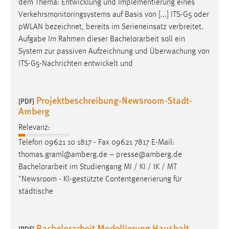
dem Thema: Entwicklung und Implementierung eines
Verkehrsmonitoringsystems auf Basis von [...] ITS-G5 oder
pWLAN bezeichnet, bereits im Serieneinsatz verbreitet.
Aufgabe Im Rahmen dieser
Bachelorarbeit
soll ein
System zur passiven Aufzeichnung und Überwachung von
ITS-G5-Nachrichten entwickelt und
Projektbeschreibung-Newsroom-Stadt-
[PDF]
Amberg
Relevanz:
Telefon 09621 10 1817 - Fax 09621 7817 E-Mail:
thomas.graml@amberg.de – presse@amberg.de
Bachelorarbeit
im Studiengang MI / KI / IK / MT
"Newsroom - KI-gestützte Contentgenerierung für
städtische
Bachelorarbeit Modellierung Haushalt
[PDF]