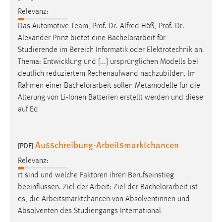
Relevanz:
Cookie Laufzeit:
Das Automotive-Team, Prof. Dr. Alfred Höß, Prof. Dr.
Max. 13 Monate
Alexander Prinz bietet eine
Bachelorarbeit
für
Studierende im Bereich Informatik oder Elektrotechnik an.
Thema: Entwicklung und [...] ursprünglichen Modells bei
MARKETING
deutlich reduziertem Rechenaufwand nachzubilden. Im
Marketing Cookies werden von Drittanbietern
Rahmen einer
Bachelorarbeit
sollen Metamodelle für die
verwendet, um personalisierte Werbung anzuzeigen.
Alterung von Li-Ionen Batterien erstellt werden und diese
Sie tun dies, indem sie Besucher über Websites
auf Ed
hinweg verfolgen.
Google Ads
Ausschreibung-Arbeitsmarktchancen
[PDF]
Relevanz:
Name:
_gcl_au
rt sind und welche Faktoren ihren Berufseinstieg
beeinflussen. Ziel der Arbeit: Ziel der
Bachelorarbeit
ist
Anbieter:
es, die Arbeitsmarktchancen von Absolventinnen und
Google Ireland Limited
Absolventen des Studiengangs International
Zweck: