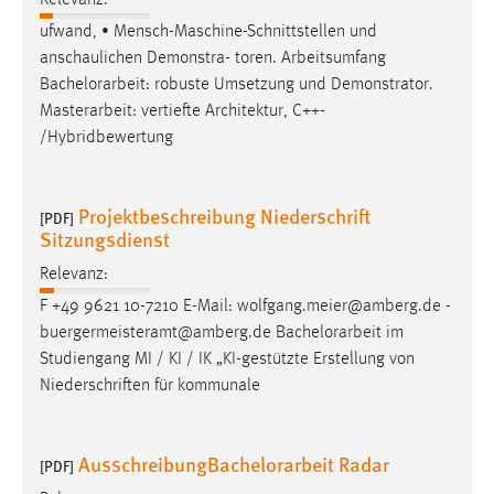
EXTERNE MEDIEN
ufwand, • Mensch-Maschine-Schnittstellen und
Um Inhalte von Videoplattformen und Social Media
anschaulichen Demonstra- toren. Arbeitsumfang
Plattformen anzeigen zu können, werden von diesen
Bachelorarbeit
: robuste Umsetzung und Demonstrator.
externen Medien Cookies gesetzt.
Masterarbeit: vertiefte Architektur, C++-
/Hybridbewertung
YouTube
Projektbeschreibung Niederschrift
Vimeo
[PDF]
Sitzungsdienst
Relevanz:
F +49 9621 10-7210 E-Mail: wolfgang.meier@amberg.de -
buergermeisteramt@amberg.de
Bachelorarbeit
im
Studiengang MI / KI / IK „KI-gestützte Erstellung von
Niederschriften für kommunale
AusschreibungBachelorarbeit Radar
[PDF]