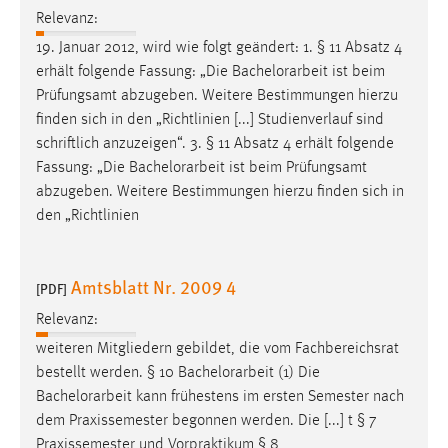
30 Tage
Relevanz:
19. Januar 2012, wird wie folgt geändert: 1. § 11 Absatz 4
Chat
erhält folgende Fassung: „Die
Bachelorarbeit
ist beim
Prüfungsamt abzugeben. Weitere Bestimmungen hierzu
Name:
finden sich in den „Richtlinien [...] Studienverlauf sind
MibewSessionID, MIBEW_UserID, mibew_locale, mibew-
schriftlich anzuzeigen“. 3. § 11 Absatz 4 erhält folgende
chat-frame-style-5e9dbeb1811c0446
Fassung: „Die
Bachelorarbeit
ist beim Prüfungsamt
Zweck:
abzugeben. Weitere Bestimmungen hierzu finden sich in
Wird benötigt um die Chatfunktion nutzen zu können.
den „Richtlinien
Cookie Laufzeit:
MibewSessionID, mibew-chat-frame-style-
Amtsblatt Nr. 2009 4
5e9dbeb1811c0446 = Sitzungslaufzeit, mibew_locale = 3
[PDF]
Jahre, MIBEW_UserID = 1 Jahr
Relevanz:
weiteren Mitgliedern gebildet, die vom Fachbereichsrat
Login
bestellt werden. § 10
Bachelorarbeit
(1) Die
Bachelorarbeit
kann frühestens im ersten Semester nach
Name:
dem Praxissemester begonnen werden. Die [...] t § 7
fe_user, be_user, be_lastLoginProvider
Praxissemester und Vorpraktikum § 8