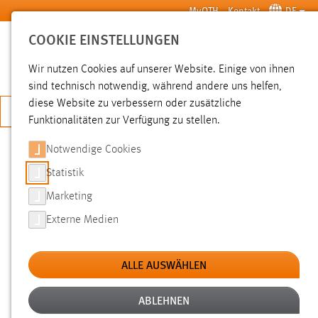
Zum Hauptinhalt springen
MyOTH
Kontakt
DE
COOKIE EINSTELLUNGEN
SUCHE
Wir nutzen Cookies auf unserer Website. Einige von ihnen
sind technisch notwendig, während andere uns helfen,
diese Website zu verbessern oder zusätzliche
JETZT BEWERBEN
Funktionalitäten zur Verfügung zu stellen.
Notwendige Cookies
SUCHE
Statistik
Marketing
FILTER
Externe Medien
Typ
ALLE AUSWÄHLEN
Erstellungsdatum
ABLEHNEN