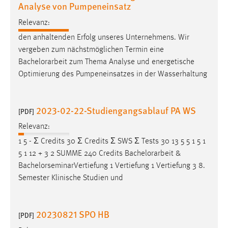
Analyse von Pumpeneinsatz
Conversion-Tracking
Relevanz:
Cookie Laufzeit:
den anhaltenden Erfolg unseres Unternehmens. Wir
3 Monate
vergeben zum nächstmöglichen Termin eine
Bachelorarbeit
zum Thema Analyse und energetische
Facebook Pixel
Optimierung des Pumpeneinsatzes in der Wasserhaltung
Name:
_fbp
2023-02-22-Studiengangsablauf PA WS
[PDF]
Anbieter:
Relevanz:
Facebook
1 5 - Ʃ Credits 30 Ʃ Credits Ʃ SWS Ʃ Tests 30 13 5 5 1 5 1
Zweck:
5 1 12 + 3 2 SUMME 240 Credits
Bachelorarbeit
&
Conversion-Tracking
BachelorseminarVertiefung 1 Vertiefung 1 Vertiefung 3 8.
Semester Klinische Studien und
Cookie Laufzeit:
3 Monate
20230821 SPO HB
[PDF]