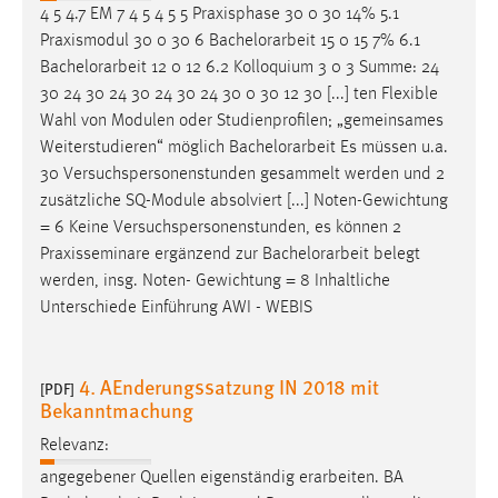
4 5 4.7 EM 7 4 5 4 5 5 Praxisphase 30 0 30 14% 5.1
Praxismodul 30 0 30 6
Bachelorarbeit
15 0 15 7% 6.1
Bachelorarbeit
12 0 12 6.2 Kolloquium 3 0 3 Summe: 24
30 24 30 24 30 24 30 24 30 0 30 12 30 [...] ten Flexible
Wahl von Modulen oder Studienprofilen; „gemeinsames
Weiterstudieren“ möglich
Bachelorarbeit
Es müssen u.a.
30 Versuchspersonenstunden gesammelt werden und 2
zusätzliche SQ-Module absolviert [...] Noten-Gewichtung
= 6 Keine Versuchspersonenstunden, es können 2
Praxisseminare ergänzend zur
Bachelorarbeit
belegt
werden, insg. Noten- Gewichtung = 8 Inhaltliche
Unterschiede Einführung AWI - WEBIS
4. AEnderungssatzung IN 2018 mit
[PDF]
Bekanntmachung
Relevanz:
angegebener Quellen eigenständig erarbeiten. BA