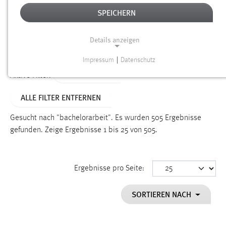
SPEICHERN
Alter
Details anzeigen
SUCHEN
Impressum
|
Datenschutz
NOTWENDIGE COOKIES
TYP: DATEIEN
Aktive Filter:
Notwendige Cookies ermöglichen grundlegende
ALLE FILTER ENTFERNEN
Funktionen und sind für die einwandfreie Funktion der
Website erforderlich.
Gesucht nach "bachelorarbeit".
Es wurden 505 Ergebnisse
gefunden.
Zeige Ergebnisse 1 bis 25 von 505.
Einverständnis
Name:
cookie_consent
Ergebnisse pro Seite:
Zweck:
SORTIEREN NACH
Dieser Cookie speichert die ausgewählten Einverständnis-
Optionen des Benutzers
Cookie Laufzeit: