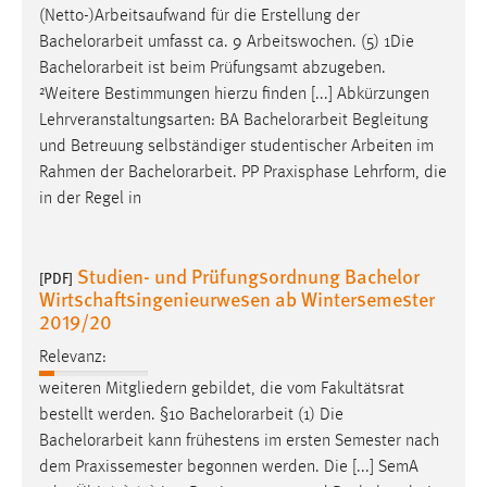
30 Tage
(Netto-)Arbeitsaufwand für die Erstellung der
Bachelorarbeit
umfasst ca. 9 Arbeitswochen. (5) 1Die
Chat
Bachelorarbeit
ist beim Prüfungsamt abzugeben.
²Weitere Bestimmungen hierzu finden [...] Abkürzungen
Name:
Lehrveranstaltungsarten: BA
Bachelorarbeit
Begleitung
MibewSessionID, MIBEW_UserID, mibew_locale, mibew-
und Betreuung selbständiger studentischer Arbeiten im
chat-frame-style-5e9dbeb1811c0446
Rahmen der
Bachelorarbeit
. PP Praxisphase Lehrform, die
in der Regel in
Zweck:
Wird benötigt um die Chatfunktion nutzen zu können.
Cookie Laufzeit:
Studien- und Prüfungsordnung Bachelor
[PDF]
MibewSessionID, mibew-chat-frame-style-
Wirtschaftsingenieurwesen ab Wintersemester
5e9dbeb1811c0446 = Sitzungslaufzeit, mibew_locale = 3
2019/20
Jahre, MIBEW_UserID = 1 Jahr
Relevanz:
weiteren Mitgliedern gebildet, die vom Fakultätsrat
Login
bestellt werden. §10
Bachelorarbeit
(1) Die
Name:
Bachelorarbeit
kann frühestens im ersten Semester nach
fe_user, be_user, be_lastLoginProvider
dem Praxissemester begonnen werden. Die [...] SemA