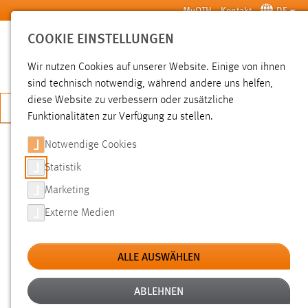
Zum Hauptinhalt springen
MyOTH
Kontakt
DE
COOKIE EINSTELLUNGEN
SUCHE
Wir nutzen Cookies auf unserer Website. Einige von ihnen
sind technisch notwendig, während andere uns helfen,
diese Website zu verbessern oder zusätzliche
JETZT BEWERBEN
Funktionalitäten zur Verfügung zu stellen.
Notwendige Cookies
SUCHE
Statistik
Marketing
FILTER
Externe Medien
Typ
ALLE AUSWÄHLEN
Erstellungsdatum
ABLEHNEN