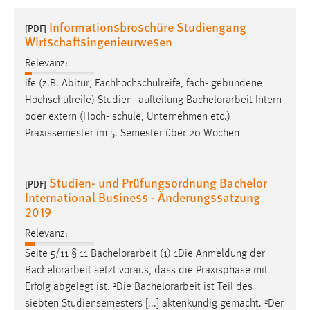
1 Jahr
Informationsbroschüre Studiengang
[PDF]
Wirtschaftsingenieurwesen
Performance
Relevanz:
Name:
ife (z.B. Abitur, Fachhochschulreife, fach- gebundene
staticfilecache
Hochschulreife) Studien- aufteilung
Bachelorarbeit
Intern
oder extern (Hoch- schule, Unternehmen etc.)
Zweck:
Praxissemester im 5. Semester über 20 Wochen
Für performante Seitenauslieferung wird in diesem Cookie
gespeichert, ob man eingeloggt ist.
Studien- und Prüfungsordnung Bachelor
[PDF]
Sprachpräferenz
International Business - Änderungssatzung
2019
Name:
site-language-preference
Relevanz:
Seite 5/11 § 11
Bachelorarbeit
(1) 1Die Anmeldung der
Zweck:
Bachelorarbeit
setzt voraus, dass die Praxisphase mit
Das Cookie speichert die gewählte Sprache der Website.
Erfolg abgelegt ist. ²Die
Bachelorarbeit
ist Teil des
Cookie Laufzeit:
siebten Studiensemesters [...] aktenkundig gemacht. ²Der