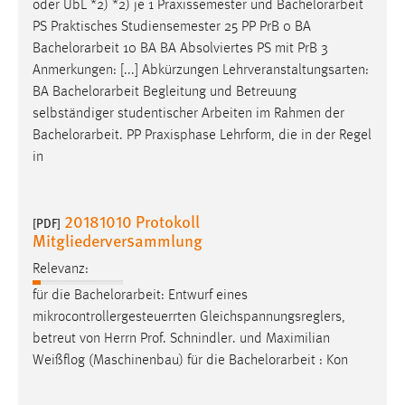
oder ÜbL *2) *2) je 1 Praxissemester und
Bachelorarbeit
Zweck:
PS Praktisches Studiensemester 25 PP PrB 0 BA
Dieser Cookie ist notwendig um sich an der Website
Bachelorarbeit
10 BA BA Absolviertes PS mit PrB 3
einloggen zu können.
Anmerkungen: [...] Abkürzungen Lehrveranstaltungsarten:
Cookie Laufzeit:
BA
Bachelorarbeit
Begleitung und Betreuung
24 Stunden
selbständiger studentischer Arbeiten im Rahmen der
Bachelorarbeit
. PP Praxisphase Lehrform, die in der Regel
in
STATISTIK
Statistik Cookies erfassen Informationen anonym.
20181010 Protokoll
[PDF]
Diese Informationen helfen uns zu verstehen, wie
Mitgliederversammlung
unsere Besucher unsere Website nutzen.
Relevanz:
Matomo
für die
Bachelorarbeit
: Entwurf eines
mikrocontrollergesteuerrten Gleichspannungsreglers,
Name:
betreut von Herrn Prof. Schnindler. und Maximilian
_pk_ref, _pk_cvar, _pk_id, _pk_ses
Weißflog (Maschinenbau) für die
Bachelorarbeit
: Kon
Zweck:
Zugriffsstatistik