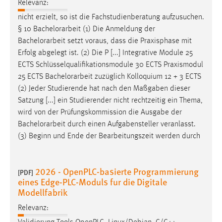
Relevanz:
EXTERNE MEDIEN
nicht erzielt, so ist die Fachstudienberatung aufzusuchen.
Um Inhalte von Videoplattformen und Social Media
§ 10
Bachelorarbeit
(1) Die Anmeldung der
Plattformen anzeigen zu können, werden von diesen
Bachelorarbeit
setzt voraus, dass die Praxisphase mit
externen Medien Cookies gesetzt.
Erfolg abgelegt ist. (2) Die P [...] Integrative Module 25
ECTS Schlüsselqualifikationsmodule 30 ECTS Praxismodul
YouTube
25 ECTS
Bachelorarbeit
zuzüglich Kolloquium 12 + 3 ECTS
(2) Jeder Studierende hat nach den Maßgaben dieser
Vimeo
Satzung [...] ein Studierender nicht rechtzeitig ein Thema,
wird von der Prüfungskommission die Ausgabe der
Bachelorarbeit
durch einen Aufgabensteller veranlasst.
(3) Beginn und Ende der Bearbeitungszeit werden durch
2026 - OpenPLC-basierte Programmierung
[PDF]
eines Edge-PLC-Moduls fur die Digitale
Modellfabrik
Relevanz: