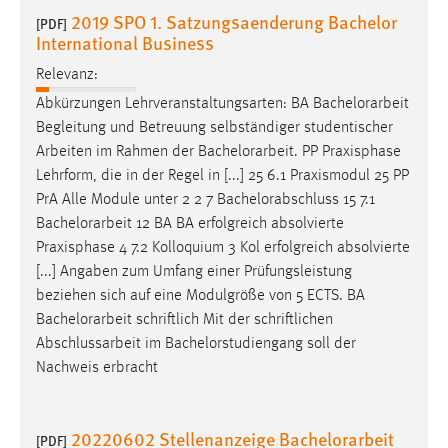
2019 SPO 1. Satzungsaenderung Bachelor
[PDF]
Cookie Laufzeit:
International Business
Max. 13 Monate
Relevanz:
Abkürzungen Lehrveranstaltungsarten: BA
Bachelorarbeit
Begleitung und Betreuung selbständiger studentischer
MARKETING
Arbeiten im Rahmen der
Bachelorarbeit
. PP Praxisphase
Marketing Cookies werden von Drittanbietern
Lehrform, die in der Regel in [...] 25 6.1 Praxismodul 25 PP
verwendet, um personalisierte Werbung anzuzeigen.
PrA Alle Module unter 2 2 7 Bachelorabschluss 15 7.1
Sie tun dies, indem sie Besucher über Websites
Bachelorarbeit
12 BA BA erfolgreich absolvierte
hinweg verfolgen.
Praxisphase 4 7.2 Kolloquium 3 Kol erfolgreich absolvierte
[...] Angaben zum Umfang einer Prüfungsleistung
Google Ads
beziehen sich auf eine Modulgröße von 5 ECTS. BA
Bachelorarbeit
schriftlich Mit der schriftlichen
Name:
Abschlussarbeit im Bachelorstudiengang soll der
_gcl_au
Nachweis erbracht
Anbieter:
Google Ireland Limited
20220602 Stellenanzeige Bachelorarbeit
[PDF]
Zweck: