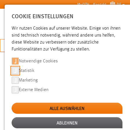
Zum Hauptinhalt springen
MyOTH
Kontakt
DE
COOKIE EINSTELLUNGEN
SUCHE
Wir nutzen Cookies auf unserer Website. Einige von ihnen
sind technisch notwendig, während andere uns helfen,
diese Website zu verbessern oder zusätzliche
JETZT BEWERBEN
Funktionalitäten zur Verfügung zu stellen.
Notwendige Cookies
SUCHE
Statistik
Marketing
FILTER
Externe Medien
Typ
ALLE AUSWÄHLEN
Erstellungsdatum
ABLEHNEN