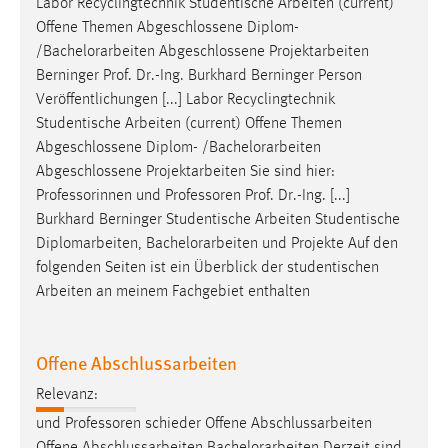
Labor Recyclingtechnik Studentische Arbeiten (current)
1 Jahr
Offene Themen Abgeschlossene Diplom-
/
Bachelorarbeiten
Abgeschlossene Projektarbeiten
Performance
Berninger Prof. Dr.-Ing. Burkhard Berninger Person
Veröffentlichungen [...] Labor Recyclingtechnik
Name:
Studentische Arbeiten (current) Offene Themen
staticfilecache
Abgeschlossene Diplom- /
Bachelorarbeiten
Abgeschlossene Projektarbeiten Sie sind hier:
Zweck:
Professorinnen und Professoren Prof. Dr.-Ing. [...]
Für performante Seitenauslieferung wird in diesem Cookie
gespeichert, ob man eingeloggt ist.
Burkhard Berninger Studentische Arbeiten Studentische
Diplomarbeiten,
Bachelorarbeiten
und Projekte Auf den
folgenden Seiten ist ein Überblick der studentischen
Sprachpräferenz
Arbeiten an meinem Fachgebiet enthalten
Name:
site-language-preference
Offene Abschlussarbeiten
Zweck:
Relevanz:
Das Cookie speichert die gewählte Sprache der Website.
und Professoren schieder Offene Abschlussarbeiten
Cookie Laufzeit: