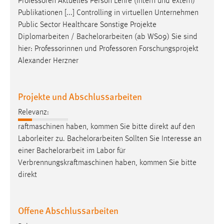
Professoren Aktuelles Person Lehre (intern und extern)
Conversion-Tracking
Publikationen [...] Controlling in virtuellen Unternehmen
Public Sector Healthcare Sonstige Projekte
Cookie Laufzeit:
Diplomarbeiten /
Bachelorarbeiten
(ab WS09) Sie sind
3 Monate
hier: Professorinnen und Professoren Forschungsprojekt
Alexander Herzner
Facebook Pixel
Name:
Projekte und Abschlussarbeiten
_fbp
Relevanz:
Anbieter:
raftmaschinen haben, kommen Sie bitte direkt auf den
Facebook
Laborleiter zu.
Bachelorarbeiten
Sollten Sie Interesse an
Zweck:
einer
Bachelorarbeit
im Labor für
Conversion-Tracking
Verbrennungskraftmaschinen haben, kommen Sie bitte
direkt
Cookie Laufzeit:
3 Monate
Offene Abschlussarbeiten