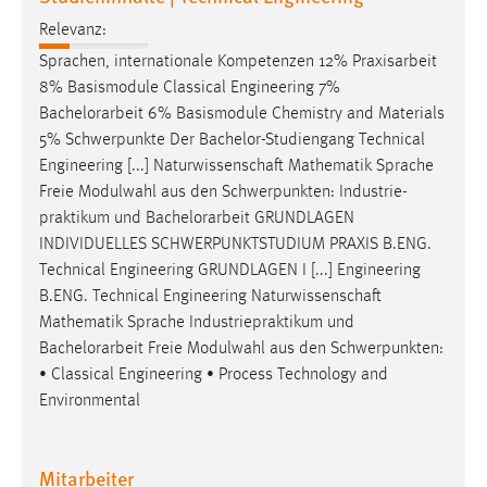
Zweck:
Relevanz:
Dieser Cookie ist notwendig um sich an der Website
Sprachen, internationale Kompetenzen 12% Praxisarbeit
einloggen zu können.
8% Basismodule Classical Engineering 7%
Cookie Laufzeit:
Bachelorarbeit
6% Basismodule Chemistry and Materials
24 Stunden
5% Schwerpunkte Der Bachelor-Studiengang Technical
Engineering [...] Naturwissenschaft Mathematik Sprache
Freie Modulwahl aus den Schwerpunkten: Industrie-
STATISTIK
praktikum und
Bachelorarbeit
GRUNDLAGEN
INDIVIDUELLES SCHWERPUNKTSTUDIUM PRAXIS B.ENG.
Statistik Cookies erfassen Informationen anonym.
Technical Engineering GRUNDLAGEN I [...] Engineering
Diese Informationen helfen uns zu verstehen, wie
B.ENG. Technical Engineering Naturwissenschaft
unsere Besucher unsere Website nutzen.
Mathematik Sprache Industriepraktikum und
Bachelorarbeit
Freie Modulwahl aus den Schwerpunkten:
Matomo
• Classical Engineering • Process Technology and
Name:
Environmental
_pk_ref, _pk_cvar, _pk_id, _pk_ses
Zweck:
Mitarbeiter
Zugriffsstatistik