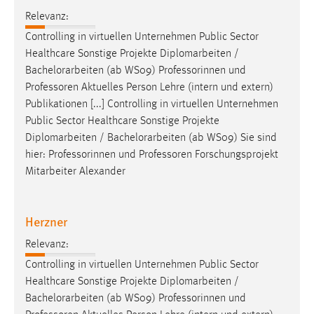
Relevanz:
Cookie Laufzeit:
Controlling in virtuellen Unternehmen Public Sector
Max. 13 Monate
Healthcare Sonstige Projekte Diplomarbeiten /
Bachelorarbeiten
(ab WS09) Professorinnen und
Professoren Aktuelles Person Lehre (intern und extern)
MARKETING
Publikationen [...] Controlling in virtuellen Unternehmen
Marketing Cookies werden von Drittanbietern
Public Sector Healthcare Sonstige Projekte
verwendet, um personalisierte Werbung anzuzeigen.
Diplomarbeiten /
Bachelorarbeiten
(ab WS09) Sie sind
Sie tun dies, indem sie Besucher über Websites
hier: Professorinnen und Professoren Forschungsprojekt
hinweg verfolgen.
Mitarbeiter Alexander
Google Ads
Herzner
Name:
Relevanz:
_gcl_au
Controlling in virtuellen Unternehmen Public Sector
Anbieter:
Healthcare Sonstige Projekte Diplomarbeiten /
Google Ireland Limited
Bachelorarbeiten
(ab WS09) Professorinnen und
Zweck: