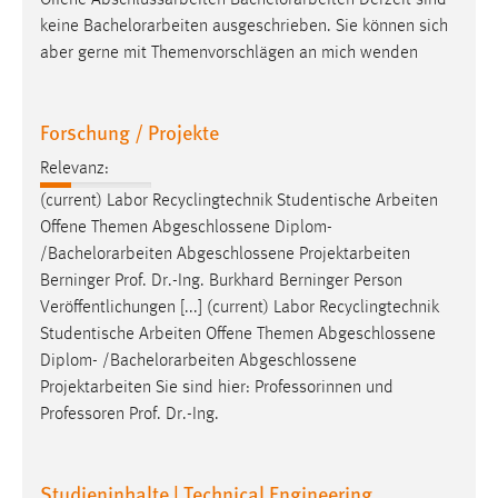
Offene Abschlussarbeiten
Bachelorarbeiten
Derzeit sind
30 Tage
keine
Bachelorarbeiten
ausgeschrieben. Sie können sich
aber gerne mit Themenvorschlägen an mich wenden
Chat
Name:
Forschung / Projekte
MibewSessionID, MIBEW_UserID, mibew_locale, mibew-
chat-frame-style-5e9dbeb1811c0446
Relevanz:
(current) Labor Recyclingtechnik Studentische Arbeiten
Zweck:
Offene Themen Abgeschlossene Diplom-
Wird benötigt um die Chatfunktion nutzen zu können.
/
Bachelorarbeiten
Abgeschlossene Projektarbeiten
Cookie Laufzeit:
Berninger Prof. Dr.-Ing. Burkhard Berninger Person
MibewSessionID, mibew-chat-frame-style-
Veröffentlichungen [...] (current) Labor Recyclingtechnik
5e9dbeb1811c0446 = Sitzungslaufzeit, mibew_locale = 3
Studentische Arbeiten Offene Themen Abgeschlossene
Jahre, MIBEW_UserID = 1 Jahr
Diplom- /
Bachelorarbeiten
Abgeschlossene
Projektarbeiten Sie sind hier: Professorinnen und
Login
Professoren Prof. Dr.-Ing.
Name:
fe_user, be_user, be_lastLoginProvider
Studieninhalte | Technical Engineering