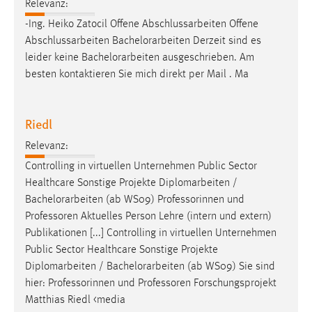
Relevanz:
EXTERNE MEDIEN
-Ing. Heiko Zatocil Offene Abschlussarbeiten Offene
Um Inhalte von Videoplattformen und Social Media
Abschlussarbeiten
Bachelorarbeiten
Derzeit sind es
Plattformen anzeigen zu können, werden von diesen
leider keine
Bachelorarbeiten
ausgeschrieben. Am
externen Medien Cookies gesetzt.
besten kontaktieren Sie mich direkt per Mail . Ma
YouTube
Riedl
Vimeo
Relevanz:
Controlling in virtuellen Unternehmen Public Sector
Healthcare Sonstige Projekte Diplomarbeiten /
Bachelorarbeiten
(ab WS09) Professorinnen und
Professoren Aktuelles Person Lehre (intern und extern)
Publikationen [...] Controlling in virtuellen Unternehmen
Public Sector Healthcare Sonstige Projekte
Diplomarbeiten /
Bachelorarbeiten
(ab WS09) Sie sind
hier: Professorinnen und Professoren Forschungsprojekt
Matthias Riedl <media