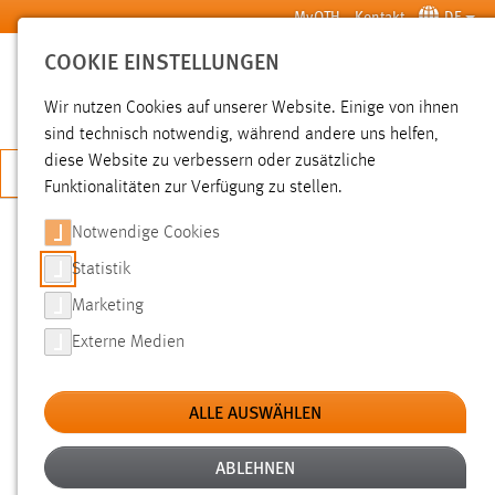
Zum Hauptinhalt springen
MyOTH
Kontakt
DE
COOKIE EINSTELLUNGEN
SUCHE
Wir nutzen Cookies auf unserer Website. Einige von ihnen
sind technisch notwendig, während andere uns helfen,
diese Website zu verbessern oder zusätzliche
JETZT BEWERBEN
Funktionalitäten zur Verfügung zu stellen.
Notwendige Cookies
SUCHE
Statistik
Marketing
FILTER
Externe Medien
Typ
ALLE AUSWÄHLEN
Erstellungsdatum
ABLEHNEN