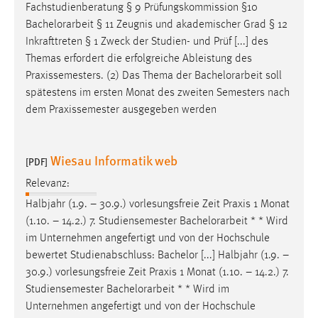
Fachstudienberatung § 9 Prüfungskommission §10
Bachelorarbeit
§ 11 Zeugnis und akademischer Grad § 12
Inkrafttreten § 1 Zweck der Studien- und Prüf [...] des
Themas erfordert die erfolgreiche Ableistung des
Praxissemesters. (2) Das Thema der
Bachelorarbeit
soll
spätestens im ersten Monat des zweiten Semesters nach
dem Praxissemester ausgegeben werden
Wiesau Informatik web
[PDF]
Relevanz:
Halbjahr (1.9. – 30.9.) vorlesungsfreie Zeit Praxis 1 Monat
(1.10. – 14.2.) 7. Studiensemester
Bachelorarbeit
* * Wird
im Unternehmen angefertigt und von der Hochschule
bewertet Studienabschluss: Bachelor [...] Halbjahr (1.9. –
30.9.) vorlesungsfreie Zeit Praxis 1 Monat (1.10. – 14.2.) 7.
Studiensemester
Bachelorarbeit
* * Wird im
Unternehmen angefertigt und von der Hochschule