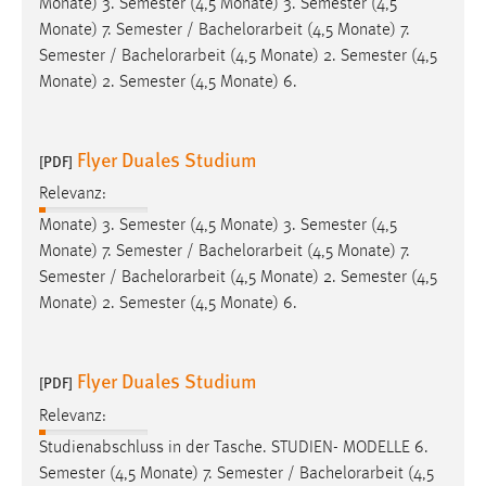
Monate) 3. Semester (4,5 Monate) 3. Semester (4,5
1 Jahr
Monate) 7. Semester /
Bachelorarbeit
(4,5 Monate) 7.
Semester /
Bachelorarbeit
(4,5 Monate) 2. Semester (4,5
Performance
Monate) 2. Semester (4,5 Monate) 6.
Name:
staticfilecache
Flyer Duales Studium
[PDF]
Zweck:
Relevanz:
Für performante Seitenauslieferung wird in diesem Cookie
Monate) 3. Semester (4,5 Monate) 3. Semester (4,5
gespeichert, ob man eingeloggt ist.
Monate) 7. Semester /
Bachelorarbeit
(4,5 Monate) 7.
Semester /
Bachelorarbeit
(4,5 Monate) 2. Semester (4,5
Sprachpräferenz
Monate) 2. Semester (4,5 Monate) 6.
Name:
site-language-preference
Flyer Duales Studium
[PDF]
Zweck:
Relevanz:
Das Cookie speichert die gewählte Sprache der Website.
Studienabschluss in der Tasche. STUDIEN- MODELLE 6.
Cookie Laufzeit:
Semester (4,5 Monate) 7. Semester /
Bachelorarbeit
(4,5