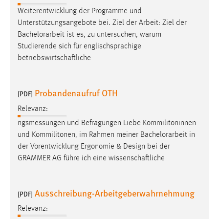
Conversion-Tracking
Weiterentwicklung der Programme und
Unterstützungsangebote bei. Ziel der Arbeit: Ziel der
Cookie Laufzeit:
Bachelorarbeit
ist es, zu untersuchen, warum
3 Monate
Studierende sich für englischsprachige
betriebswirtschaftliche
Facebook Pixel
Name:
Probandenaufruf OTH
[PDF]
_fbp
Relevanz:
Anbieter:
ngsmessungen und Befragungen Liebe Kommilitoninnen
Facebook
und Kommilitonen, im Rahmen meiner
Bachelorarbeit
in
Zweck:
der Vorentwicklung Ergonomie & Design bei der
Conversion-Tracking
GRAMMER AG führe ich eine wissenschaftliche
Cookie Laufzeit:
3 Monate
Ausschreibung-Arbeitgeberwahrnehmung
[PDF]
Relevanz: