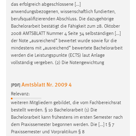
das erfolgreich abgeschlossene [...]
anwendungsbezogenen, wissenschaftlich fundierten,
berufsqualifizierenden Abschluss. Die dazugehörige
Bachelorarbeit
bestätigt die Fähigkeit zum 28. Oktober
2008 AMTSBLATT Nummer 4 Seite 34 selbständigen [...]
der Note „ausreichend“ bewertet wurde sowie für die
mindestens mit „ausreichend“ bewertete
Bachelorarbeit
werden die Leistungspunkte (ECTS) laut Anlage
vollständig vergeben. (2) Die Notengewichtung
Amtsblatt Nr. 2009 4
[PDF]
Relevanz:
weiteren Mitgliedern gebildet, die vom Fachbereichsrat
bestellt werden. § 10
Bachelorarbeit
(1) Die
Bachelorarbeit
kann frühestens im ersten Semester nach
dem Praxissemester begonnen werden. Die [...] t § 7
Praxissemester und Vorpraktikum § 8