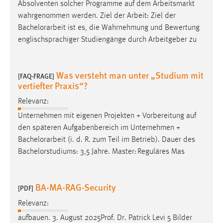
EXTERNE MEDIEN
Absolventen solcher Programme auf dem Arbeitsmarkt
wahrgenommen werden. Ziel der Arbeit: Ziel der
Um Inhalte von Videoplattformen und Social Media
Bachelorarbeit
ist es, die Wahrnehmung und Bewertung
Plattformen anzeigen zu können, werden von diesen
englischsprachiger Studiengänge durch Arbeitgeber zu
externen Medien Cookies gesetzt.
YouTube
Was versteht man unter „Studium mit
[FAQ-FRAGE]
vertiefter Praxis“?
Vimeo
Relevanz:
Unternehmen mit eigenen Projekten + Vorbereitung auf
den späteren Aufgabenbereich im Unternehmen +
Bachelorarbeit
(i. d. R. zum Teil im Betrieb). Dauer des
Bachelorstudiums: 3,5 Jahre. Master: Reguläres Mas
BA-MA-RAG-Security
[PDF]
Relevanz:
aufbauen. 3. August 2025Prof. Dr. Patrick Levi 5 Bilder