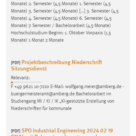
30 Tage
Monate) 2. Semester (4,5 Monate) 1. Semester (4,5
Monate) 3. Semester (4,5 Monate) [...] 3. Semester (4,5
Monate) 4. Semester (4,5 Monate) 6. Semester (4,5
Chat
Monate) 7. Semester /
Bachelorarbeit
(4,5 Monate)
Name:
Hochschulstudium Beginn: 1. Oktober Vorpaxis (1,5
MibewSessionID, MIBEW_UserID, mibew_locale, mibew-
Monate) 1 Monat 2 Monate
chat-frame-style-5e9dbeb1811c0446
Zweck:
Projektbeschreibung Niederschrift
[PDF]
Wird benötigt um die Chatfunktion nutzen zu können.
Sitzungsdienst
Cookie Laufzeit:
Relevanz:
MibewSessionID, mibew-chat-frame-style-
F +49 9621 10-7210 E-Mail: wolfgang.meier@amberg.de -
5e9dbeb1811c0446 = Sitzungslaufzeit, mibew_locale = 3
Jahre, MIBEW_UserID = 1 Jahr
buergermeisteramt@amberg.de
Bachelorarbeit
im
Studiengang MI / KI / IK „KI-gestützte Erstellung von
Niederschriften für kommunale
Login
Name:
SPO Industrial Engineering 2024 02 19
fe_user, be_user, be_lastLoginProvider
[PDF]