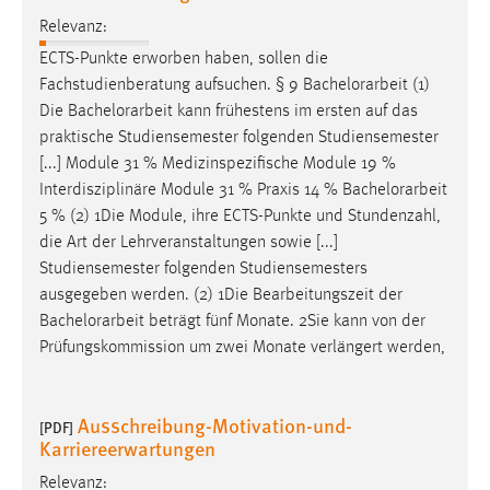
Relevanz:
Cookie Laufzeit:
ECTS-Punkte erworben haben, sollen die
Max. 13 Monate
Fachstudienberatung aufsuchen. § 9
Bachelorarbeit
(1)
Die
Bachelorarbeit
kann frühestens im ersten auf das
praktische Studiensemester folgenden Studiensemester
MARKETING
[...] Module 31 % Medizinspezifische Module 19 %
Marketing Cookies werden von Drittanbietern
Interdisziplinäre Module 31 % Praxis 14 %
Bachelorarbeit
verwendet, um personalisierte Werbung anzuzeigen.
5 % (2) 1Die Module, ihre ECTS-Punkte und Stundenzahl,
Sie tun dies, indem sie Besucher über Websites
die Art der Lehrveranstaltungen sowie [...]
hinweg verfolgen.
Studiensemester folgenden Studiensemesters
ausgegeben werden. (2) 1Die Bearbeitungszeit der
Google Ads
Bachelorarbeit
beträgt fünf Monate. 2Sie kann von der
Prüfungskommission um zwei Monate verlängert werden,
Name:
_gcl_au
Ausschreibung-Motivation-und-
Anbieter:
[PDF]
Karriereerwartungen
Google Ireland Limited
Relevanz:
Zweck: