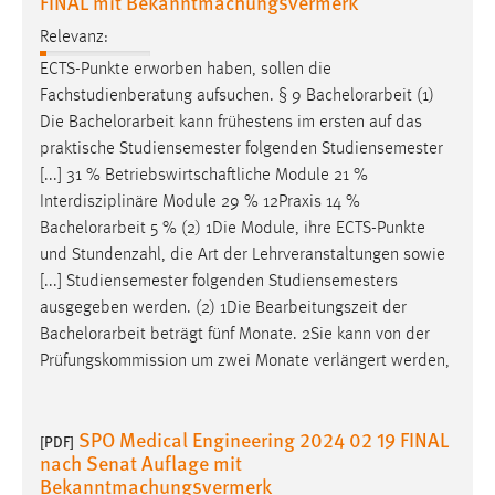
FINAL mit Bekanntmachungsvermerk
Zweck:
Relevanz:
Dieser Cookie ist notwendig um sich an der Website
einloggen zu können.
ECTS-Punkte erworben haben, sollen die
Fachstudienberatung aufsuchen. § 9
Bachelorarbeit
(1)
Cookie Laufzeit:
Die
Bachelorarbeit
kann frühestens im ersten auf das
24 Stunden
praktische Studiensemester folgenden Studiensemester
[...] 31 % Betriebswirtschaftliche Module 21 %
Interdisziplinäre Module 29 % 12Praxis 14 %
STATISTIK
Bachelorarbeit
5 % (2) 1Die Module, ihre ECTS-Punkte
Statistik Cookies erfassen Informationen anonym.
und Stundenzahl, die Art der Lehrveranstaltungen sowie
Diese Informationen helfen uns zu verstehen, wie
[...] Studiensemester folgenden Studiensemesters
unsere Besucher unsere Website nutzen.
ausgegeben werden. (2) 1Die Bearbeitungszeit der
Bachelorarbeit
beträgt fünf Monate. 2Sie kann von der
Matomo
Prüfungskommission um zwei Monate verlängert werden,
Name:
_pk_ref, _pk_cvar, _pk_id, _pk_ses
SPO Medical Engineering 2024 02 19 FINAL
[PDF]
nach Senat Auflage mit
Zweck:
Bekanntmachungsvermerk
Zugriffsstatistik