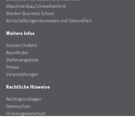
Maschinenbau/Umwelttechnik
Cookie Laufzeit:
Weiden Business School
Max. 13 Monate
Wirtschaftsingenieurwesen und Gesundheit
Weitere Infos
MARKETING
Kontakt/Anfahrt
Marketing Cookies werden von Drittanbietern
Raumfinder
verwendet, um personalisierte Werbung anzuzeigen.
Stellenangebote
Sie tun dies, indem sie Besucher über Websites
Presse
hinweg verfolgen.
Veranstaltungen
Rechtliche Hinweise
Google Ads
Name:
Rechtsgrundlagen
_gcl_au
Datenschutz
Hinweisgeberschutz
Anbieter:
Impressum
Google Ireland Limited
Zweck: