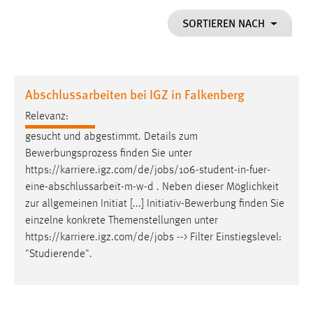
1 Jahr
SORTIEREN NACH
Performance
Name:
Abschlussarbeiten bei IGZ in Falkenberg
staticfilecache
Relevanz:
Zweck:
gesucht und abgestimmt. Details zum
Für performante Seitenauslieferung wird in diesem Cookie
gespeichert, ob man eingeloggt ist.
Bewerbungsprozess finden Sie unter
https://karriere.igz.com/de/
jobs
/106-student-in-fuer-
eine-abschlussarbeit-m-w-d . Neben dieser Möglichkeit
Sprachpräferenz
zur allgemeinen Initiat [...] Initiativ-Bewerbung finden Sie
Name:
einzelne konkrete Themenstellungen unter
site-language-preference
https://karriere.igz.com/de/
jobs
--> Filter Einstiegslevel:
"Studierende".
Zweck:
Das Cookie speichert die gewählte Sprache der Website.
Cookie Laufzeit: