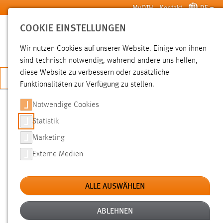
Zum Hauptinhalt springen
MyOTH
Kontakt
DE
COOKIE EINSTELLUNGEN
SUCHE
Wir nutzen Cookies auf unserer Website. Einige von ihnen
sind technisch notwendig, während andere uns helfen,
diese Website zu verbessern oder zusätzliche
JETZT BEWERBEN
Funktionalitäten zur Verfügung zu stellen.
Notwendige Cookies
SUCHE
Statistik
Marketing
FILTER
Externe Medien
Typ
ALLE AUSWÄHLEN
Erstellungsdatum
ABLEHNEN