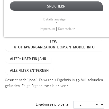
SPEICHERN
Alter
Details anzeigen
SUCHEN
Impressum
|
Datenschutz
NOTWENDIGE COOKIES
Aktive Filter:
TYP:
Notwendige Cookies ermöglichen grundlegende
TX_OTHAWORGANIZATION_DOMAIN_MODEL_INFO
Funktionen und sind für die einwandfreie Funktion der
Website erforderlich.
ALTER: ÜBER EIN JAHR
Einverständnis
ALLE FILTER ENTFERNEN
Name:
cookie_consent
Gesucht nach "Jobs".
Es wurde 1 Ergebnis in 39 Millisekunden
gefunden.
Zeige Ergebnisse 1 bis 1 von 1.
Zweck:
Dieser Cookie speichert die ausgewählten Einverständnis-
Optionen des Benutzers
Ergebnisse pro Seite:
Cookie Laufzeit: