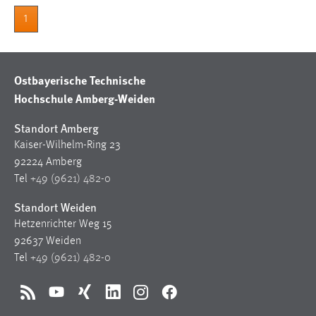
30 Tage
1
Chat
Name:
Ostbayerische Technische
MibewSessionID, MIBEW_UserID, mibew_locale, mibew-
Hochschule Amberg-Weiden
chat-frame-style-5e9dbeb1811c0446
Standort Amberg
Zweck:
Kaiser-Wilhelm-Ring 23
Wird benötigt um die Chatfunktion nutzen zu können.
92224 Amberg
Cookie Laufzeit:
Tel
+49 (9621) 482-0
MibewSessionID, mibew-chat-frame-style-
5e9dbeb1811c0446 = Sitzungslaufzeit, mibew_locale = 3
Standort Weiden
Jahre, MIBEW_UserID = 1 Jahr
Hetzenrichter Weg 15
92637 Weiden
Login
Tel
+49 (9621) 482-0
Name:
RSS
YouTube
Xing
LinkedIn
Instagram
Facebook
fe_user, be_user, be_lastLoginProvider