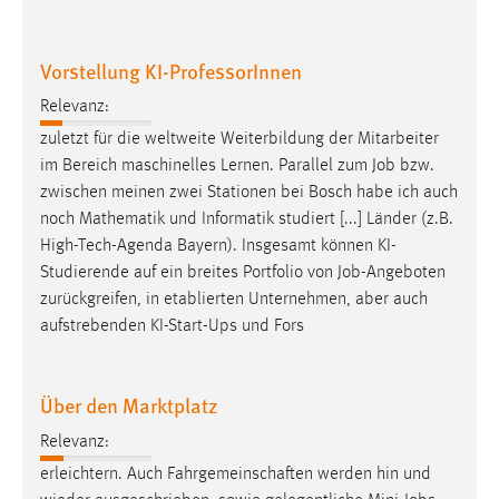
EXTERNE MEDIEN
Um Inhalte von Videoplattformen und Social Media
Vorstellung KI-ProfessorInnen
Plattformen anzeigen zu können, werden von diesen
externen Medien Cookies gesetzt.
Relevanz:
zuletzt für die weltweite Weiterbildung der Mitarbeiter
YouTube
im Bereich maschinelles Lernen. Parallel zum
Job
bzw.
zwischen meinen zwei Stationen bei Bosch habe ich auch
Vimeo
noch Mathematik und Informatik studiert [...] Länder (z.B.
High-Tech-Agenda Bayern). Insgesamt können KI-
Studierende auf ein breites Portfolio von
Job
-Angeboten
zurückgreifen, in etablierten Unternehmen, aber auch
aufstrebenden KI-Start-Ups und Fors
Über den Marktplatz
Relevanz:
erleichtern. Auch Fahrgemeinschaften werden hin und