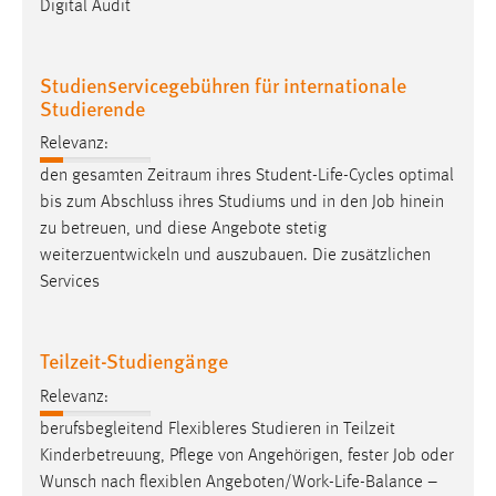
Digital Audit
Zweck:
Dieser Cookie ist notwendig um sich an der Website
einloggen zu können.
Studienservicegebühren für internationale
Studierende
Cookie Laufzeit:
24 Stunden
Relevanz:
den gesamten Zeitraum ihres Student-Life-Cycles optimal
bis zum Abschluss ihres Studiums und in den
Job
hinein
STATISTIK
zu betreuen, und diese Angebote stetig
Statistik Cookies erfassen Informationen anonym.
weiterzuentwickeln und auszubauen. Die zusätzlichen
Diese Informationen helfen uns zu verstehen, wie
Services
unsere Besucher unsere Website nutzen.
Teilzeit-Studiengänge
Matomo
Relevanz:
Name:
berufsbegleitend Flexibleres Studieren in Teilzeit
_pk_ref, _pk_cvar, _pk_id, _pk_ses
Kinderbetreuung, Pflege von Angehörigen, fester
Job
oder
Zweck:
Wunsch nach flexiblen Angeboten/Work-Life-Balance –
Zugriffsstatistik