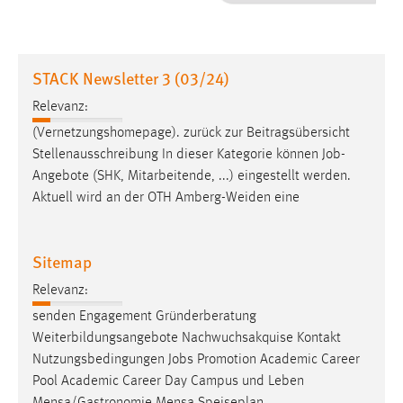
1 Jahr
Performance
STACK Newsletter 3 (03/24)
Name:
Relevanz:
staticfilecache
(Vernetzungshomepage). zurück zur Beitragsübersicht
Stellenausschreibung In dieser Kategorie können
Job
-
Zweck:
Angebote (SHK, Mitarbeitende, ...) eingestellt werden.
Für performante Seitenauslieferung wird in diesem Cookie
gespeichert, ob man eingeloggt ist.
Aktuell wird an der OTH Amberg-Weiden eine
Sprachpräferenz
Sitemap
Name:
Relevanz:
site-language-preference
senden Engagement Gründerberatung
Zweck:
Weiterbildungsangebote Nachwuchsakquise Kontakt
Das Cookie speichert die gewählte Sprache der Website.
Nutzungsbedingungen
Jobs
Promotion Academic Career
Pool Academic Career Day Campus und Leben
Cookie Laufzeit: