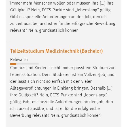
immer mehr Menschen wollen oder müssen ihre [...] ihre
Cookie Laufzeit:
Gültigkeit? Nein, ECTS-Punkte sind „lebenslang“ gültig.
Max. 13 Monate
Gibt es spezielle Anforderungen an den
Job
, den ich
zurzeit ausübe, und ist er für die erfolgreiche Bewerbung
relevant? Nein, grundsätzlich können
MARKETING
Marketing Cookies werden von Drittanbietern
Teilzeitstudium Medizintechnik (Bachelor)
verwendet, um personalisierte Werbung anzuzeigen.
Relevanz:
Sie tun dies, indem sie Besucher über Websites
Campus und Kinder – nicht immer passt ein Studium zur
hinweg verfolgen.
Lebenssituation. Denn Studieren ist ein Vollzeit-
Job
, und
Google Ads
der lässt sich nicht so einfach mit den vielen
Alltagsverpflichtungen in Einklang bringen. Deshalb [...]
Name:
ihre Gültigkeit? Nein, ECTS-Punkte sind „lebenslang“
_gcl_au
gültig. Gibt es spezielle Anforderungen an den
Job
, den
ich zurzeit ausübe, und ist er für die erfolgreiche
Anbieter:
Bewerbung relevant? Nein, grundsätzlich können
Google Ireland Limited
Zweck: