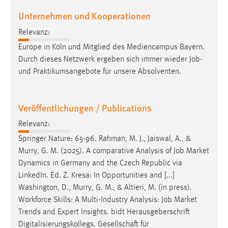
Conversion-Tracking
Unternehmen und Kooperationen
Cookie Laufzeit:
Relevanz:
3 Monate
Europe in Köln und Mitglied des Mediencampus Bayern.
Durch dieses Netzwerk ergeben sich immer wieder
Job
-
Facebook Pixel
und Praktikumsangebote für unsere Absolventen.
Name:
_fbp
Veröffentlichungen / Publications
Anbieter:
Relevanz:
Facebook
Springer Nature: 65-96. Rahman, M. J., Jaiswal, A., &
Zweck:
Murry, G. M. (2025). A comparative Analysis of
Job
Market
Conversion-Tracking
Dynamics in Germany and the Czech Republic via
LinkedIn. Ed. Z. Kresa: In Opportunities and [...]
Cookie Laufzeit:
Washington, D., Murry, G. M., & Altieri, M. (in press).
3 Monate
Workforce Skills: A Multi-Industry Analysis:
Job
Market
Trends and Expert Insights. bidt Herausgeberschrift
Digitalisierungskollegs. Gesellschaft für