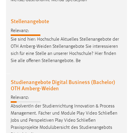
Mensa/Gastronomie Mensa Speiseplan
30 Tage
Chat
Stellenangebote
Relevanz:
Name:
MibewSessionID, MIBEW_UserID, mibew_locale, mibew-
Sie sind hier: Hochschule Aktuelles Stellenangebote der
chat-frame-style-5e9dbeb1811c0446
OTH Amberg-Weiden Stellenangebote Sie interessieren
sich für eine Stelle an unserer Hochschule? Hier finden
Zweck:
Sie alle offenen Stellenangebote. Be
Wird benötigt um die Chatfunktion nutzen zu können.
Cookie Laufzeit:
MibewSessionID, mibew-chat-frame-style-
Studienangebote Digital Business (Bachelor)
5e9dbeb1811c0446 = Sitzungslaufzeit, mibew_locale = 3
OTH Amberg-Weiden
Jahre, MIBEW_UserID = 1 Jahr
Relevanz:
AbsolventIn der Studienrichtung Innovation & Process
Login
Management. Fächer und Module Play Video Schließen
Name:
Jobs
und Perspektiven Play Video Schließen
fe_user, be_user, be_lastLoginProvider
Praxisprojekte Modulübersicht des Studienangebots