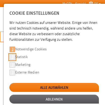
Zum Hauptinhalt springen
MyOTH
Kontakt
DE
COOKIE EINSTELLUNGEN
SUCHE
Wir nutzen Cookies auf unserer Website. Einige von ihnen
sind technisch notwendig, während andere uns helfen,
diese Website zu verbessern oder zusätzliche
JETZT BEWERBEN
Funktionalitäten zur Verfügung zu stellen.
Notwendige Cookies
SUCHE
Statistik
Marketing
FILTER
Externe Medien
Typ
ALLE AUSWÄHLEN
Erstellungsdatum
ABLEHNEN