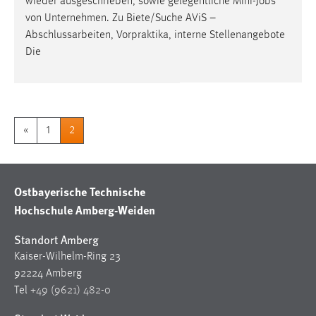
wieder ausgeschrieben, sowie gelegentliche Mini-
Jobs
von Unternehmen. Zu Biete/Suche AViS –
Abschlussarbeiten, Vorpraktika, interne Stellenangebote
Die
«
1
2
Ostbayerische Technische
Hochschule Amberg-Weiden
Standort Amberg
Kaiser-Wilhelm-Ring 23
92224 Amberg
Tel
+49 (9621) 482-0