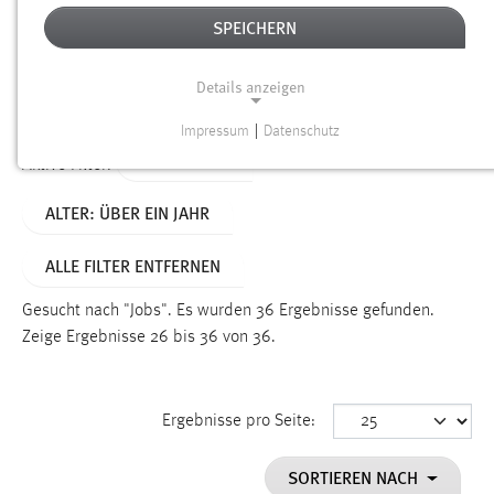
SPEICHERN
Alter
Details anzeigen
SUCHEN
Impressum
|
Datenschutz
NOTWENDIGE COOKIES
TYP: SEITEN
Aktive Filter:
Notwendige Cookies ermöglichen grundlegende
ALTER: ÜBER EIN JAHR
Funktionen und sind für die einwandfreie Funktion der
Website erforderlich.
ALLE FILTER ENTFERNEN
Einverständnis
Gesucht nach "Jobs".
Es wurden 36 Ergebnisse gefunden.
Name:
Zeige Ergebnisse 26 bis 36 von 36.
cookie_consent
Zweck:
Ergebnisse pro Seite:
Dieser Cookie speichert die ausgewählten Einverständnis-
Optionen des Benutzers
SORTIEREN NACH
Cookie Laufzeit: