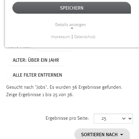
SPEICHERN
Alter
Details anzeigen
SUCHEN
Impressum
|
Datenschutz
NOTWENDIGE COOKIES
TYP: SEITEN
Aktive Filter:
Notwendige Cookies ermöglichen grundlegende
ALTER: ÜBER EIN JAHR
Funktionen und sind für die einwandfreie Funktion der
Website erforderlich.
ALLE FILTER ENTFERNEN
Einverständnis
Gesucht nach "Jobs".
Es wurden 36 Ergebnisse gefunden.
Name:
Zeige Ergebnisse 1 bis 25 von 36.
cookie_consent
Zweck:
Ergebnisse pro Seite:
Dieser Cookie speichert die ausgewählten Einverständnis-
Optionen des Benutzers
SORTIEREN NACH
Cookie Laufzeit: