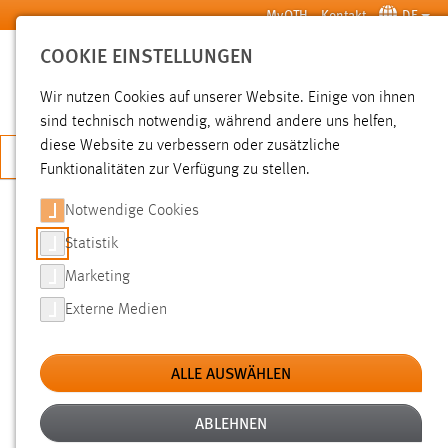
Zum Hauptinhalt springen
MyOTH
Kontakt
DE
COOKIE EINSTELLUNGEN
SUCHE
Wir nutzen Cookies auf unserer Website. Einige von ihnen
sind technisch notwendig, während andere uns helfen,
diese Website zu verbessern oder zusätzliche
JETZT BEWERBEN
Funktionalitäten zur Verfügung zu stellen.
Notwendige Cookies
SUCHE
Statistik
Marketing
FILTER
Externe Medien
Typ
ALLE AUSWÄHLEN
Erstellungsdatum
ABLEHNEN