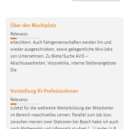
1 Jahr
Performance
Über den Marktplatz
Name:
Relevanz:
staticfilecache
erleichtern. Auch Fahrgemeinschaften werden hin und
wieder ausgeschrieben, sowie gelegentliche Mini-
Jobs
Zweck:
von Unternehmen. Zu Biete/Suche AViS –
Für performante Seitenauslieferung wird in diesem Cookie
gespeichert, ob man eingeloggt ist.
Abschlussarbeiten, Vorpraktika, interne Stellenangebote
Die
Sprachpräferenz
Vorstellung KI-ProfessorInnen
Name:
site-language-preference
Relevanz:
Zweck:
zuletzt für die weltweite Weiterbildung der Mitarbeiter
Das Cookie speichert die gewählte Sprache der Website.
im Bereich maschinelles Lernen. Parallel zum
Job
bzw.
zwischen meinen zwei Stationen bei Bosch habe ich auch
Cookie Laufzeit: