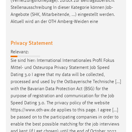
(Vernetzungshomepage). zurück zur Beitragsübersicht
Stellenausschreibung In dieser Kategorie können
Job
-
Angebote (SHK, Mitarbeitende, ...) eingestellt werden.
Aktuell wird an der OTH Amberg-Weiden eine
Privacy Statement
Relevanz:
Sie sind hier: International Internationales Profil Fokus
Mittel- und Osteuropa Privacy Statement
Job
Speed
Dating 3.0 I agree that my data will be collected,
processed and used by the Ostbayerische Technische [...]
with the Bavarian Data Protection Act (BSG) for the
purpose of registration and communication for the
Job
Speed Dating 3.0. The privacy policy of the website
https://www.oth-aw.de applies to this page. I agree [...]
be passed on to the participating companies in order to
enable the best possible matching for the
job
interviews
and kept (if I get chosen) until the end of October 2022.