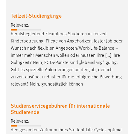
Cookie Laufzeit:
Teilzeit-Studiengänge
Max. 13 Monate
Relevanz:
berufsbegleitend Flexibleres Studieren in Teilzeit
MARKETING
Kinderbetreuung, Pflege von Angehörigen, fester
Job
oder
Wunsch nach flexiblen Angeboten/Work-Life-Balance –
Marketing Cookies werden von Drittanbietern
immer mehr Menschen wollen oder müssen ihre [...] ihre
verwendet, um personalisierte Werbung anzuzeigen.
Gültigkeit? Nein, ECTS-Punkte sind „lebenslang“ gültig.
Sie tun dies, indem sie Besucher über Websites
Gibt es spezielle Anforderungen an den
Job
, den ich
hinweg verfolgen.
zurzeit ausübe, und ist er für die erfolgreiche Bewerbung
relevant? Nein, grundsätzlich können
Google Ads
Name:
Studienservicegebühren für internationale
_gcl_au
Studierende
Anbieter:
Relevanz:
Google Ireland Limited
den gesamten Zeitraum ihres Student-Life-Cycles optimal
Zweck: