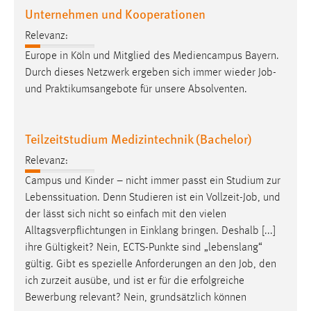
Unternehmen und Kooperationen
Zweck:
Dieser Cookie ist notwendig um sich an der Website
Relevanz:
einloggen zu können.
Europe in Köln und Mitglied des Mediencampus Bayern.
Cookie Laufzeit:
Durch dieses Netzwerk ergeben sich immer wieder
Job
-
24 Stunden
und Praktikumsangebote für unsere Absolventen.
Teilzeitstudium Medizintechnik (Bachelor)
STATISTIK
Statistik Cookies erfassen Informationen anonym.
Relevanz:
Diese Informationen helfen uns zu verstehen, wie
Campus und Kinder – nicht immer passt ein Studium zur
unsere Besucher unsere Website nutzen.
Lebenssituation. Denn Studieren ist ein Vollzeit-
Job
, und
der lässt sich nicht so einfach mit den vielen
Matomo
Alltagsverpflichtungen in Einklang bringen. Deshalb [...]
ihre Gültigkeit? Nein, ECTS-Punkte sind „lebenslang“
Name:
gültig. Gibt es spezielle Anforderungen an den
Job
, den
_pk_ref, _pk_cvar, _pk_id, _pk_ses
ich zurzeit ausübe, und ist er für die erfolgreiche
Zweck:
Bewerbung relevant? Nein, grundsätzlich können
Zugriffsstatistik