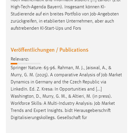
noch Mathematik und Informatik studiert [...] Länder (z.B.
30 Tage
High-Tech-Agenda Bayern). Insgesamt können KI-
Studierende auf ein breites Portfolio von
Job
-Angeboten
Chat
zurückgreifen, in etablierten Unternehmen, aber auch
aufstrebenden KI-Start-Ups und Fors
Name:
MibewSessionID, MIBEW_UserID, mibew_locale, mibew-
chat-frame-style-5e9dbeb1811c0446
Veröffentlichungen / Publications
Zweck:
Relevanz:
Wird benötigt um die Chatfunktion nutzen zu können.
Springer Nature: 65-96. Rahman, M. J., Jaiswal, A., &
Cookie Laufzeit:
Murry, G. M. (2025). A comparative Analysis of
Job
Market
MibewSessionID, mibew-chat-frame-style-
Dynamics in Germany and the Czech Republic via
5e9dbeb1811c0446 = Sitzungslaufzeit, mibew_locale = 3
LinkedIn. Ed. Z. Kresa: In Opportunities and [...]
Jahre, MIBEW_UserID = 1 Jahr
Washington, D., Murry, G. M., & Altieri, M. (in press).
Workforce Skills: A Multi-Industry Analysis:
Job
Market
Login
Trends and Expert Insights. bidt Herausgeberschrift
Digitalisierungskollegs. Gesellschaft für
Name:
fe_user, be_user, be_lastLoginProvider