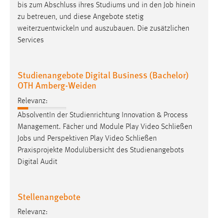
bis zum Abschluss ihres Studiums und in den
Job
hinein
Conversion-Tracking
zu betreuen, und diese Angebote stetig
Cookie Laufzeit:
weiterzuentwickeln und auszubauen. Die zusätzlichen
3 Monate
Services
Facebook Pixel
Studienangebote Digital Business (Bachelor)
OTH Amberg-Weiden
Name:
_fbp
Relevanz:
Anbieter:
AbsolventIn der Studienrichtung Innovation & Process
Facebook
Management. Fächer und Module Play Video Schließen
Jobs
und Perspektiven Play Video Schließen
Zweck:
Praxisprojekte Modulübersicht des Studienangebots
Conversion-Tracking
Digital Audit
Cookie Laufzeit:
3 Monate
Stellenangebote
Relevanz: