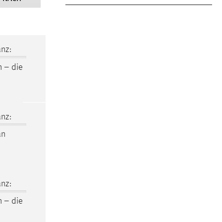
nz:
n – die
nz:
an
nz:
n – die