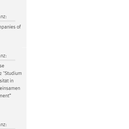
nz:
mpanies of
nz:
se
22 "Studium
ität in
emeinsamen
ement“
nz: