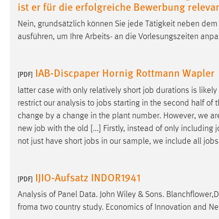
ist er für die erfolgreiche Bewerbung releva
Nein, grundsätzlich können Sie jede Tätigkeit neben dem S
ausführen, um Ihre Arbeits- an die Vorlesungszeiten anp
IAB-Discpaper Hornig Rottmann Wapler
[PDF]
latter case with only relatively short
job
durations is likel
restrict our analysis to
jobs
starting in the second half of 
change by a change in the plant number. However, we are 
new
job
with the old [...] Firstly, instead of only including
j
not just have short
jobs
in our sample, we include all
jobs
IJIO-Aufsatz INDOR1941
[PDF]
Analysis of Panel Data. John Wiley & Sons. Blanchflower,
froma two country study. Economics of Innovation and N