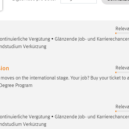
Releva
 kontinuierliche Vergütung • Glänzende
Job
- und Karrierechance
undstudium Verkürzung
sion
Releva
r moves on the international stage. Your
job
? Buy your ticket to 
s Degree Program
Releva
 kontinuierliche Vergütung • Glänzende
Job
- und Karrierechance
undstudium Verkürzung