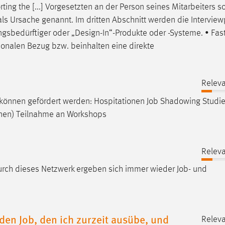
rting the [...] Vorgesetzten an der Person seines Mitarbeiters s
s Ursache genannt. Im dritten Abschnitt werden die Interview
rungsbedürftiger oder „Design-In“-Produkte oder -Systeme. • Fas
ionalen Bezug bzw. beinhalten eine direkte
Releva
en können gefördert werden: Hospitationen
Job
Shadowing Studi
nnen) Teilnahme an Workshops
Releva
urch dieses Netzwerk ergeben sich immer wieder
Job
- und
den Job, den ich zurzeit ausübe, und
Releva