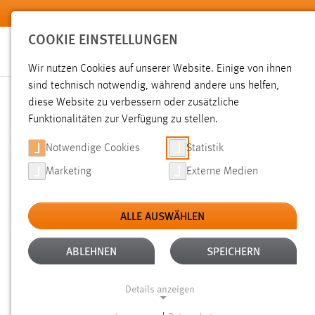
Zum Hauptinhalt springen
COOKIE EINSTELLUNGEN
Wir nutzen Cookies auf unserer Website. Einige von ihnen
sind technisch notwendig, während andere uns helfen,
diese Website zu verbessern oder zusätzliche
SUCHE
Funktionalitäten zur Verfügung zu stellen.
Notwendige Cookies
Statistik
Marketing
Externe Medien
ALLE AUSWÄHLEN
ALTER: ÜBER EIN JAHR
ALLE FILTER EN
Aktive Filter:
ABLEHNEN
SPEICHERN
Gesucht nach "Jobs".
Es wurden 320 Ergebnisse gefunden.
Details anzeigen