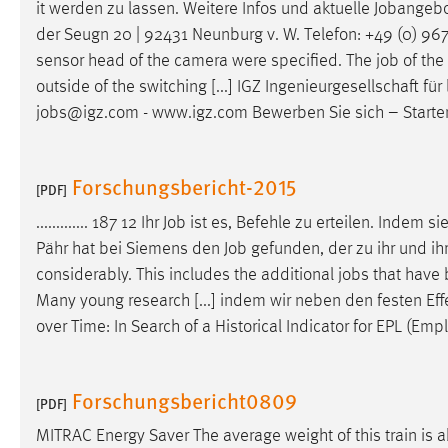
it werden zu lassen. Weitere Infos und aktuelle Jobangeb
Anbieter:
Google Ireland Limited
der Seugn 20 | 92431 Neunburg v. W. Telefon: +49 (0) 9672 
Zweck:
Conversion-Tracking
sensor head of the camera were specified. The
job
of the
outside of the switching [...] IGZ Ingenieurgesellschaft 
Cookie Laufzeit:
3 Monate
jobs
@igz.com - www.igz.com Bewerben Sie sich – Starten 
Facebook Pixel
Forschungsbericht-2015
[PDF]
Name:
_fbp
............. 187 12 Ihr
Job
ist es, Befehle zu erteilen. Indem s
Anbieter:
Facebook
Pähr hat bei Siemens den
Job
gefunden, der zu ihr und ihr
Zweck:
Conversion-Tracking
considerably. This includes the additional
jobs
that have 
Many young research [...] indem wir neben den festen Effe
Cookie Laufzeit:
3 Monate
over Time: In Search of a Historical Indicator for EPL (Emp
EXTERNE MEDIEN
Forschungsbericht0809
[PDF]
Um Inhalte von Videoplattformen und Social Media
MITRAC Energy Saver The average weight of this train is a
Plattformen anzeigen zu können, werden von diesen