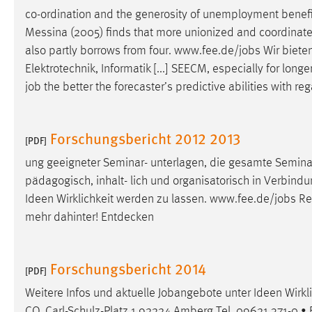
co-ordination and the generosity of unemployment benefi
Cookie Laufzeit:
MibewSessionID, mibew-chat-frame-
style-5e9dbeb1811c0446 =
Messina (2005) finds that more unionized and coordinated 
Sitzungslaufzeit, mibew_locale = 3
also partly borrows from four. www.fee.de/
jobs
Wir biete
Jahre, MIBEW_UserID = 1 Jahr
Elektrotechnik, Informatik [...] SEECM, especially for long
job
the better the forecaster’s predictive abilities with re
Login
Name:
fe_user, be_user, be_lastLoginProvider
Forschungsbericht 2012 2013
[PDF]
Zweck:
Dieser Cookie ist notwendig um sich an
ung geeigneter Seminar- unterlagen, die gesamte Seminar
der Website einloggen zu können.
pädagogisch, inhalt- lich und organisatorisch in Verbindu
Cookie Laufzeit:
24 Stunden
Ideen Wirklichkeit werden zu lassen. www.fee.de/
jobs
Rei
mehr dahinter! Entdecken
STATISTIK
Forschungsbericht 2014
[PDF]
Statistik Cookies erfassen Informationen anonym.
Diese Informationen helfen uns zu verstehen, wie
Weitere Infos und aktuelle Jobangebote unter Ideen Wirk
unsere Besucher unsere Website nutzen.
CO. Carl-Schulz-Platz 1 92224 Amberg Tel. 09621 371-0 •