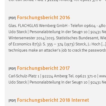
Matomo
Forschungsbericht 2016
[PDF]
Name:
_pk_ref, _pk_cvar, _pk_id, _pk_ses
Glas. FLACHGLAS Wernberg GmbH - Telefon 09604 - 480 
Zweck:
Zugriffsstatistik
Udo Starck | Personalabteilung In der Seugn 10 | 92431 Ne
Cookie Laufzeit:
Max. 13 Monate
Wintersemester 2014/2015. Statistisches Bundesamt, Wie
of Economics 87(3): S. 355 – 374 (1973) Storck, J.: Hoch [.
techniques make an attacker’s
job
to crack the passwords
MARKETING
Marketing Cookies werden von Drittanbietern
Forschungsbericht 2017
[PDF]
verwendet, um personalisierte Werbung anzuzeigen.
Sie tun dies, indem sie Besucher über Websites
Carl-Schulz-Platz 1 | 92224 Amberg Tel. 09621 371-0 |
hinweg verfolgen.
Udo Starck | Personalabteilung In der Seugn 10 | 92431 N
Google Ads
Forschungsbericht 2018 Internet
[PDF]
Name:
_gcl_au