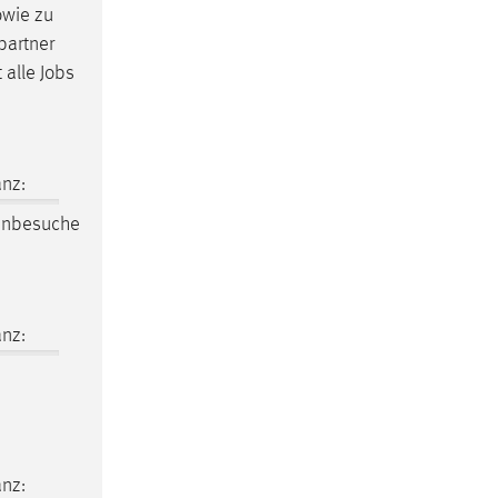
owie zu
partner
t alle
Jobs
nz:
enbesuche
nz:
nz: