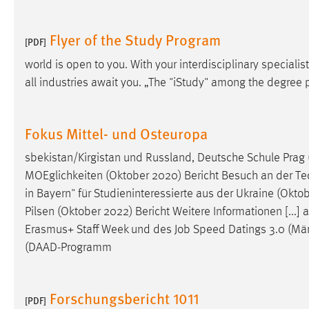
in diesem Cookie gespeichert, ob man
eingeloggt ist.
Flyer of the Study Program
[PDF]
world is open to you. With your interdisciplinary speciali
Sprachpräferenz
all industries await you. „The "iStudy" among the degre
Name:
site-language-preference
Zweck:
Das Cookie speichert die gewählte
Fokus Mittel- und Osteuropa
Sprache der Website.
sbekistan/Kirgistan und Russland, Deutsche Schule Prag (
Cookie Laufzeit:
30 Tage
MOEglichkeiten (Oktober 2020) Bericht Besuch an der Tec
in Bayern" für Studieninteressierte aus der Ukraine (Okt
Chat
Pilsen (Oktober 2022) Bericht Weitere Informationen [...
Name:
Erasmus+ Staff Week und des
Job
Speed Datings 3.0 (Mär
MibewSessionID, MIBEW_UserID,
mibew_locale, mibew-chat-frame-style-
(DAAD-Programm
5e9dbeb1811c0446
Zweck:
Wird benötigt um die Chatfunktion
Forschungsbericht 1011
nutzen zu können.
[PDF]