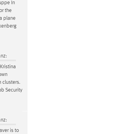
uppe In
or the
 a plane
lkenberg
nz:
Kristina
rown
 clusters.
ob
Security
nz:
ver is to