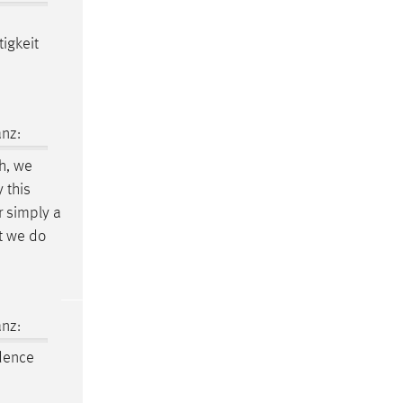
tigkeit
nz:
th, we
 this
 simply a
at we do
nz:
dence