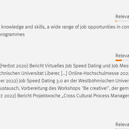
Releva
st knowledge and skills, a wide range of
job
opportunities in co
e programmes
Releva
Herbst 2020) Bericht Virtuelles
Job
Speed Dating und
Job
Mes
hnischen Universität Liberec [...] Online-Hochschulmesse 20
ober 2022)
Job
Speed Dating 3.0 an der Westböhmischen Univers
] austausch, Vorbereitung des Workshops "Be creative!", der g
z 2022) Bericht Projektwoche „Cross Cultural Process Manag
Releva