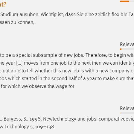
nt?
tudium ausüben. Wichtig ist, dass Sie eine zeitlich flexible Tä
assen zu können,
Releva
y to be a special subsample of new
jobs
. Therefore, to begin wi
the year [...] moves from one
job
to the next then we can identify
not able to tell whether this new
job
is with a new company or
obs
which started in the second half of a year to make sure th
for which we observe the wage for
Releva
D., Burgess, S., 1998. Newtechnology and
jobs
: comparativeevi
ew Technology 5, 109–138