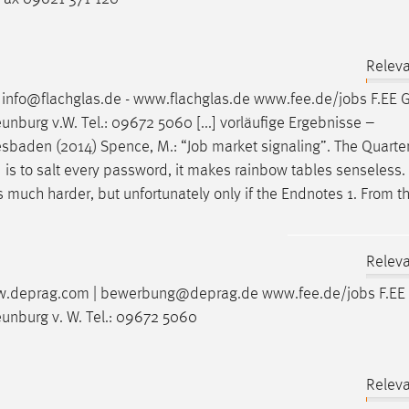
Releva
info@flachglas.de - www.flachglas.de www.fee.de/
jobs
F.EE 
unburg v.W. Tel.: 09672 5060 [...] vorläufige Ergebnisse –
sbaden (2014) Spence, M.: “
Job
market signaling”. The Quarter
..] is to salt every password, it makes rainbow tables senseless
 much harder, but unfortunately only if the Endnotes 1. From t
Releva
 www.deprag.com | bewerbung@deprag.de www.fee.de/
jobs
F.EE
eunburg v. W. Tel.: 09672 5060
Releva