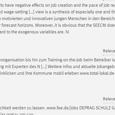
ts have negative effects on
job
creation and the pace of
job
re
wage-setting [...] view is a synthesis of especially one and th
n motivierten und innovativen jungen Menschen in den Bereic
er forecast horizons. Moreover, it is obvious that the SEECM doe
gard to the exogenous variables are. IV.
Releva
organisation bis hin zum Training-on-the-
Job
beim Betreiber is
ng mit Experten des N [...] Weitere Infos und aktuelle Jobangeb
nklicken und Ihre Kommune mobil erleben www.total-lokal.de 
Releva
lichkeit werden zu lassen. www.fee.de/
jobs
DEPRAG SCHULZ G
 Fax 09621 371-120