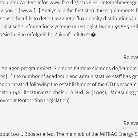
ote unter Weitere Infos www.fee.de/
jobs
F.EE-Unternehmensgr
506-0 | www [...] Analysis In the first step, the requirements f
 sensor head is to detect magnetic flux density distributions in
für logistische Informationssysteme mbH Logistikweg 1 95685 Fa
Sie in eine erfolgreiche Zukunft mit IGZ! �
Releva
ie Anlagen programmiert. Siemens Karriere siemens.de/karriere 
er [...] the number of academic and administrative staff has g
been created following the establishment of the OTH’s research
kten 142 Literaturverzeichnis 1. Allard, G. (2005), “Measuring
J
loyment Protec- tion Legislation)”
Releva
bout 100 t. Booster effect The main
job
of the MITRAC Energy Sa