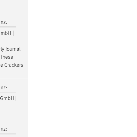
nz:
GmbH |
ly Journal
. These
he Crackers
nz:
 GmbH |
nz: