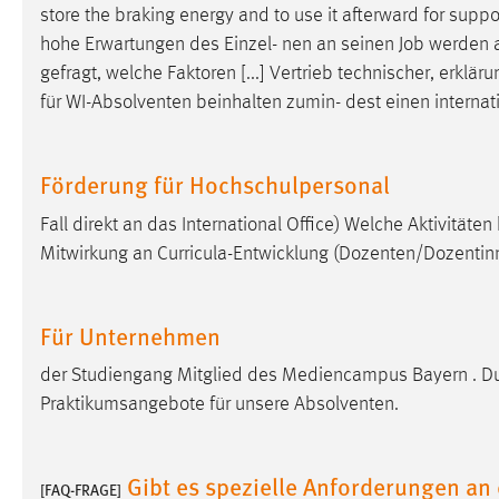
store the braking energy and to use it afterward for suppo
externen Medien Cookies gesetzt.
hohe Erwartungen des Einzel- nen an seinen
Job
werden al
gefragt, welche Faktoren [...] Vertrieb technischer, erklä
YouTube
für WI-Absolventen beinhalten zumin- dest einen internat
Vimeo
Förderung für Hochschulpersonal
Fall direkt an das International Office) Welche Aktivität
Mitwirkung an Curricula-Entwicklung (Dozenten/Dozenti
Für Unternehmen
der Studiengang Mitglied des Mediencampus Bayern . D
Praktikumsangebote für unsere Absolventen.
Gibt es spezielle Anforderungen an 
[FAQ-FRAGE]