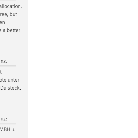
allocation.
ree, but
hen
s a better
nz:
t
ote unter
Da steckt
nz:
MBH u.