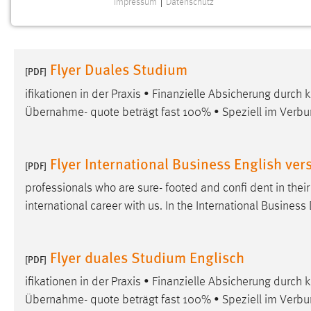
Impressum
|
Datenschutz
NOTWENDIGE COOKIES
Notwendige Cookies ermöglichen grundlegende
Funktionen und sind für die einwandfreie Funktion der
Flyer Duales Studium
Website erforderlich.
[PDF]
ifikationen in der Praxis • Finanzielle Absicherung durch
Einverständnis
Übernahme- quote beträgt fast 100% • Speziell im Verb
Name:
cookie_consent
Zweck:
Dieser Cookie speichert die
Flyer International Business English ver
[PDF]
ausgewählten Einverständnis-Optionen
des Benutzers
professionals who are sure- footed and confi dent in thei
international career with us. In the International Busines
Cookie Laufzeit:
1 Jahr
Performance
Flyer duales Studium Englisch
[PDF]
Name:
ifikationen in der Praxis • Finanzielle Absicherung durch
staticfilecache
Übernahme- quote beträgt fast 100% • Speziell im Verb
Zweck:
Für performante Seitenauslieferung wird