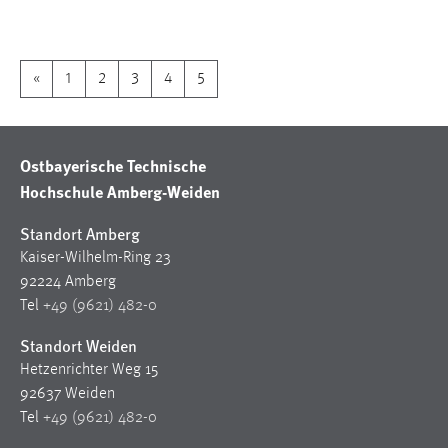
1 Jahr
Performance
«
1
2
3
4
5
Name:
staticfilecache
Ostbayerische Technische
Zweck:
Hochschule Amberg-Weiden
Für performante Seitenauslieferung wird in diesem Cookie
gespeichert, ob man eingeloggt ist.
Standort Amberg
Kaiser-Wilhelm-Ring 23
Sprachpräferenz
92224 Amberg
Tel
+49 (9621) 482-0
Name:
site-language-preference
Standort Weiden
Hetzenrichter Weg 15
Zweck:
92637 Weiden
Das Cookie speichert die gewählte Sprache der Website.
Tel
+49 (9621) 482-0
Cookie Laufzeit: