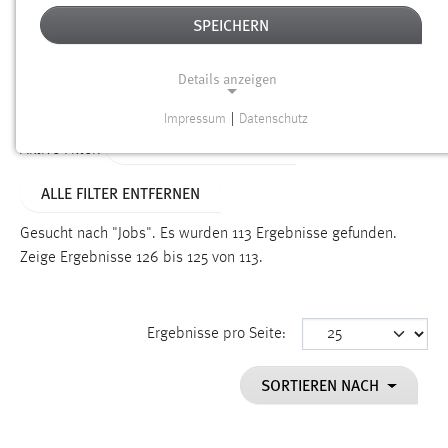
SPEICHERN
Alter
Details anzeigen
SUCHEN
Impressum
|
Datenschutz
NOTWENDIGE COOKIES
ALTER: ÜBER EIN JAHR
Aktive Filter:
Notwendige Cookies ermöglichen grundlegende
ALLE FILTER ENTFERNEN
Funktionen und sind für die einwandfreie Funktion der
Website erforderlich.
Gesucht nach "Jobs".
Es wurden 113 Ergebnisse gefunden.
Zeige Ergebnisse 126 bis 125 von 113.
Einverständnis
Name:
cookie_consent
Ergebnisse pro Seite:
Zweck:
SORTIEREN NACH
Dieser Cookie speichert die ausgewählten Einverständnis-
Optionen des Benutzers
Cookie Laufzeit: