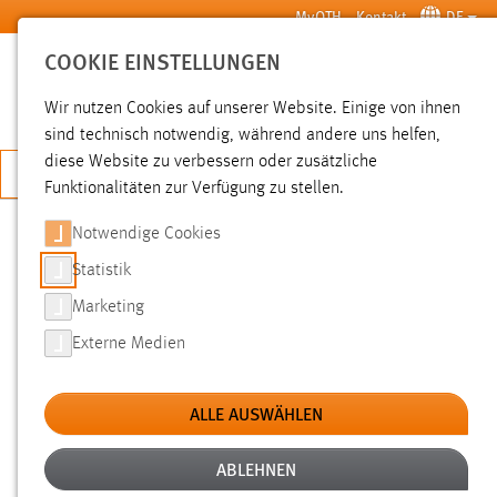
Zum Hauptinhalt springen
MyOTH
Kontakt
DE
COOKIE EINSTELLUNGEN
SUCHE
Wir nutzen Cookies auf unserer Website. Einige von ihnen
sind technisch notwendig, während andere uns helfen,
diese Website zu verbessern oder zusätzliche
JETZT BEWERBEN
Funktionalitäten zur Verfügung zu stellen.
Notwendige Cookies
SUCHE
Statistik
Marketing
FILTER
Externe Medien
Typ
ALLE AUSWÄHLEN
Erstellungsdatum
ABLEHNEN