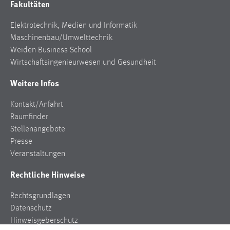
Fakultäten
Zweck:
Dieser Cookie ist notwendig um sich an der Website
Elektrotechnik, Medien und Informatik
einloggen zu können.
Maschinenbau/Umwelttechnik
Cookie Laufzeit:
Weiden Business School
24 Stunden
Wirtschaftsingenieurwesen und Gesundheit
Weitere Infos
STATISTIK
Kontakt/Anfahrt
Raumfinder
Statistik Cookies erfassen Informationen anonym.
Stellenangebote
Diese Informationen helfen uns zu verstehen, wie
Presse
unsere Besucher unsere Website nutzen.
Veranstaltungen
Matomo
Rechtliche Hinweise
Name:
Rechtsgrundlagen
_pk_ref, _pk_cvar, _pk_id, _pk_ses
Datenschutz
Zweck:
Hinweisgeberschutz
Zugriffsstatistik