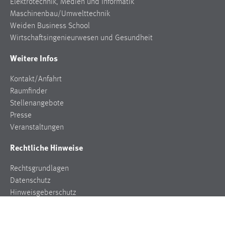
Elektrotechnik, Medien und Informatik
Conversion-Tracking
Maschinenbau/Umwelttechnik
Weiden Business School
Cookie Laufzeit:
Wirtschaftsingenieurwesen und Gesundheit
3 Monate
Weitere Infos
Facebook Pixel
Kontakt/Anfahrt
Name:
Raumfinder
_fbp
Stellenangebote
Presse
Anbieter:
Veranstaltungen
Facebook
Rechtliche Hinweise
Zweck:
Conversion-Tracking
Rechtsgrundlagen
Cookie Laufzeit:
Datenschutz
3 Monate
Hinweisgeberschutz
Impressum