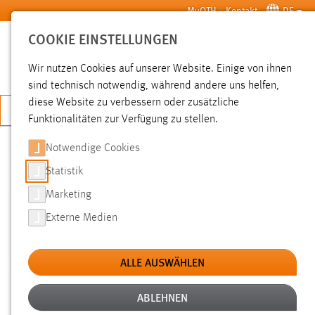
Zum Hauptinhalt springen
MyOTH
Kontakt
DE
COOKIE EINSTELLUNGEN
SUCHE
Wir nutzen Cookies auf unserer Website. Einige von ihnen
sind technisch notwendig, während andere uns helfen,
diese Website zu verbessern oder zusätzliche
JETZT BEWERBEN
Funktionalitäten zur Verfügung zu stellen.
Notwendige Cookies
SUCHE
Statistik
Marketing
FILTER
Externe Medien
Typ
ALLE AUSWÄHLEN
Erstellungsdatum
ABLEHNEN