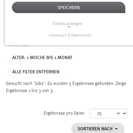
SPEICHERN
Alter
Details anzeigen
SUCHEN
Impressum
|
Datenschutz
NOTWENDIGE COOKIES
TYP: DATEIEN
Aktive Filter:
Notwendige Cookies ermöglichen grundlegende
ALTER: 1 WOCHE BIS 1 MONAT
Funktionen und sind für die einwandfreie Funktion der
Website erforderlich.
ALLE FILTER ENTFERNEN
Einverständnis
Gesucht nach "Jobs".
Es wurden 3 Ergebnisse gefunden.
Zeige
Name:
Ergebnisse 1 bis 3 von 3.
cookie_consent
Zweck:
Ergebnisse pro Seite:
Dieser Cookie speichert die ausgewählten Einverständnis-
Optionen des Benutzers
SORTIEREN NACH
Cookie Laufzeit: