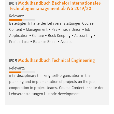
Modulhandbuch Bachelor Internationales
30 Tage
[PDF]
Technologiemanagement ab WS 2019/20
Chat
Relevanz:
Beteiligten Inhalte der Lehrveranstaltungen Course
Name:
Content • Management • Pay • Trade Union •
Job
MibewSessionID, MIBEW_UserID, mibew_locale, mibew-
Application • Culture • Book Keeping • Accounting •
chat-frame-style-5e9dbeb1811c0446
Profit + Loss • Balance Sheet • Assets
Zweck:
Wird benötigt um die Chatfunktion nutzen zu können.
Modulhandbuch Technical Engineering
[PDF]
Cookie Laufzeit:
MibewSessionID, mibew-chat-frame-style-
Relevanz:
5e9dbeb1811c0446 = Sitzungslaufzeit, mibew_locale = 3
interdisciplinary thinking, self-organization in the
Jahre, MIBEW_UserID = 1 Jahr
planning and implementation of projects on the
job
,
cooperation in project teams. Course Content Inhalte der
Login
Lehrveranstaltungen Historic development
Name:
fe_user, be_user, be_lastLoginProvider