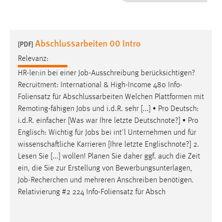
1 Jahr
Performance
Abschlussarbeiten 00 Intro
[PDF]
Name:
Relevanz:
staticfilecache
HR-ler:in bei einer
Job
-Ausschreibung berücksichtigen?
Recruitment: International & High-Income 480 Info-
Zweck:
Foliensatz für Abschlussarbeiten Welchen Plattformen mit
Für performante Seitenauslieferung wird in diesem Cookie
gespeichert, ob man eingeloggt ist.
Remoting-fähigen
Jobs
und i.d.R. sehr [...] • Pro Deutsch:
i.d.R. einfacher [Was war Ihre letzte Deutschnote?] • Pro
Englisch: Wichtig für
Jobs
bei int'l Unternehmen und für
Sprachpräferenz
wissenschaftliche Karrieren [Ihre letzte Englischnote?] 2.
Name:
Lesen Sie [...] wollen! Planen Sie daher ggf. auch die Zeit
site-language-preference
ein, die Sie zur Erstellung von Bewerbungsunterlagen,
Job
-Recherchen und mehreren Anschreiben benötigen.
Zweck:
Relativierung #2 224 Info-Foliensatz für Absch
Das Cookie speichert die gewählte Sprache der Website.
Cookie Laufzeit: