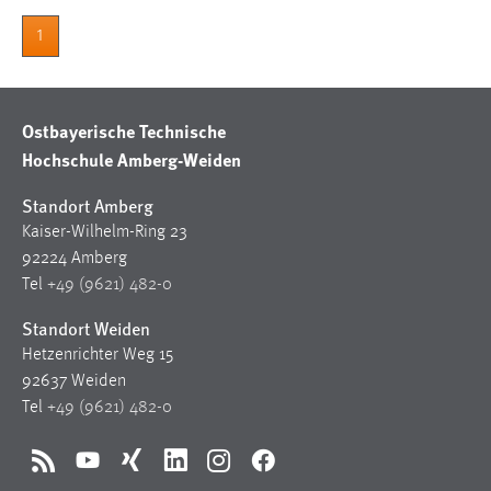
Zweck:
1
Dieser Cookie ist notwendig um sich an der Website
einloggen zu können.
Cookie Laufzeit:
Ostbayerische Technische
24 Stunden
Hochschule Amberg-Weiden
Standort Amberg
STATISTIK
Kaiser-Wilhelm-Ring 23
Statistik Cookies erfassen Informationen anonym.
92224 Amberg
Diese Informationen helfen uns zu verstehen, wie
Tel
+49 (9621) 482-0
unsere Besucher unsere Website nutzen.
Standort Weiden
Matomo
Hetzenrichter Weg 15
92637 Weiden
Name:
Tel
+49 (9621) 482-0
_pk_ref, _pk_cvar, _pk_id, _pk_ses
Zweck:
RSS
YouTube
Xing
LinkedIn
Instagram
Facebook
Zugriffsstatistik