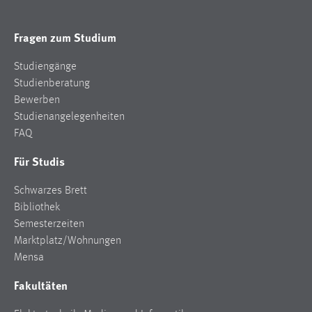
Cookie Laufzeit:
Fragen zum Studium
Max. 13 Monate
Studiengänge
Studienberatung
MARKETING
Bewerben
Studienangelegenheiten
Marketing Cookies werden von Drittanbietern
FAQ
verwendet, um personalisierte Werbung anzuzeigen.
Sie tun dies, indem sie Besucher über Websites
Für Studis
hinweg verfolgen.
Schwarzes Brett
Google Ads
Bibliothek
Semesterzeiten
Name:
Marktplatz/Wohnungen
_gcl_au
Mensa
Anbieter:
Fakultäten
Google Ireland Limited
Zweck: