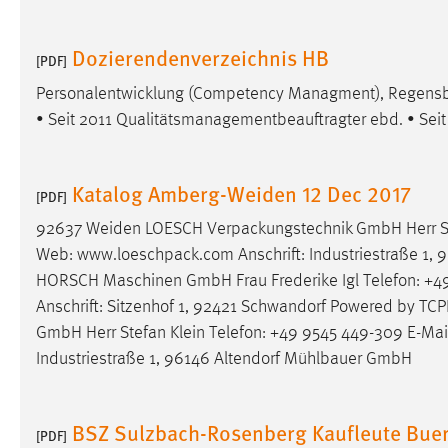
in diesem Cookie gespeichert, ob man
eingeloggt ist.
Dozierendenverzeichnis HB
[PDF]
Personalentwicklung (Competency Managment), Regensbur
Sprachpräferenz
• Seit 2011 Qualitätsmanagementbeauftragter ebd. • Seit 
Name:
site-language-preference
Zweck:
Das Cookie speichert die gewählte
Katalog Amberg-Weiden 12 Dec 2017
[PDF]
Sprache der Website.
92637 Weiden LOESCH Verpackungstechnik GmbH Herr Ste
Cookie Laufzeit:
30 Tage
Web: www.loeschpack.com Anschrift: Industriestraße 1,
HORSCH Maschinen GmbH Frau Frederike Igl Telefon: +49
Chat
Anschrift: Sitzenhof 1, 92421 Schwandorf Powered by T
Name:
GmbH Herr Stefan Klein Telefon: +49 9545 449-309 E-Mai
MibewSessionID, MIBEW_UserID,
mibew_locale, mibew-chat-frame-style-
Industriestraße 1, 96146 Altendorf Mühlbauer GmbH
5e9dbeb1811c0446
Zweck:
Wird benötigt um die Chatfunktion
BSZ Sulzbach-Rosenberg Kaufleute Bu
nutzen zu können.
[PDF]