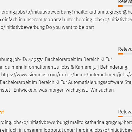
Releva
herding.
jobs
/o/initiativbewerbung! mailto:katharina.greger@h
h einfach in unserem Jobportal unter herding.
jobs
/o/initiativb
/o/initiativbewerbung Do you want to be part
Releva
erbung
Job
-ID: 449574 Bachelorarbeit Im Bereich KI Für
n du mehr Informationen zu
Jobs
& Karriere [...] Behinderung.
l https://www.siemens.com/de/de/home/unternehmen/
jobs
/
 Bachelorarbeit Im Bereich KI Für Automatisierungssoftware Sta
ristet Entwickeln, was morgen wichtig ist. Wir suchen
nt
Releva
rding.
jobs
/o/initiativbewerbung! mailto:katharina.greger@her
h einfach in unserem Jobportal unter herding.
jobs
/o/initiativb