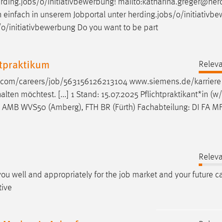
rding.
jobs
/o/initiativbewerbung! mailto:katharina.greger@her
h einfach in unserem Jobportal unter herding.
jobs
/o/initiativb
/o/initiativbewerbung Do you want to be part
htpraktikum
Releva
.com/careers/
job
/563156126213104 www.siemens.de/karriere
lten möchtest. [...] 1 Stand: 15.07.2025 Pflichtpraktikant*in (
: AMB WVS50 (Amberg), FTH BR (Fürth) Fachabteilung: DI FA M
Releva
 you well and appropriately for the
job
market and your future ca
tive