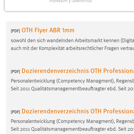
Impressum
|
Datenschutz
NOTWENDIGE COOKIES
Notwendige Cookies ermöglichen grundlegende
Funktionen und sind für die einwandfreie Funktion der
OTH Flyer ABR 1mm
Website erforderlich.
[PDF]
sowohl den sich wandelnden Arbeitsmarkt kennen (Digital
Einverständnis
auch mit der Komplexität arbeitsrechtlicher Fragen vertrau
Name:
cookie_consent
Zweck:
Dieser Cookie speichert die
Dozierendenverzeichnis OTH Professio
[PDF]
ausgewählten Einverständnis-Optionen
des Benutzers
Personalentwicklung (Competency Managment), Regensbu
Seit 2011 Qualitätsmanagementbeauftragter ebd. Seit 201
Cookie Laufzeit:
1 Jahr
Performance
Dozierendenverzeichnis OTH Profession
[PDF]
Name:
Personalentwicklung (Competency Managment), Regensbu
staticfilecache
Seit 2011 Qualitätsmanagementbeauftragter ebd. Seit 201
Zweck:
Für performante Seitenauslieferung wird