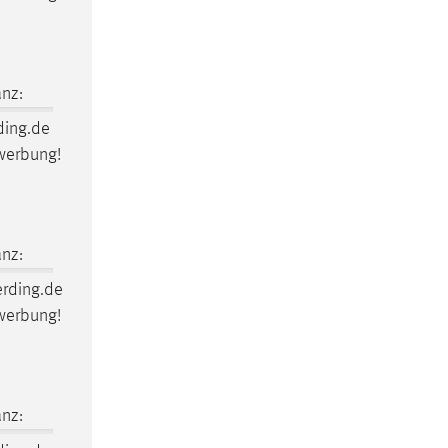
nz:
ding.de
ewerbung!
nz:
erding.de
ewerbung!
nz: