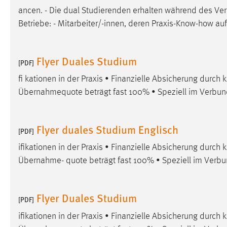
ancen. - Die dual Studierenden erhalten während des Ve
Cookie Laufzeit:
MibewSessionID, mibew-chat-frame-
style-5e9dbeb1811c0446 =
Betriebe: - Mitarbeiter/-innen, deren Praxis-Know-how auf
Sitzungslaufzeit, mibew_locale = 3
Jahre, MIBEW_UserID = 1 Jahr
Flyer Duales Studium
[PDF]
Login
fi kationen in der Praxis • Finanzielle Absicherung durch
Übernahmequote beträgt fast 100% • Speziell im Verbu
Name:
fe_user, be_user, be_lastLoginProvider
Zweck:
Dieser Cookie ist notwendig um sich an
der Website einloggen zu können.
Flyer duales Studium Englisch
[PDF]
Cookie Laufzeit:
24 Stunden
ifikationen in der Praxis • Finanzielle Absicherung durch
Übernahme- quote beträgt fast 100% • Speziell im Verb
STATISTIK
Flyer Duales Studium
[PDF]
Statistik Cookies erfassen Informationen anonym.
Diese Informationen helfen uns zu verstehen, wie
ifikationen in der Praxis • Finanzielle Absicherung durch
unsere Besucher unsere Website nutzen.