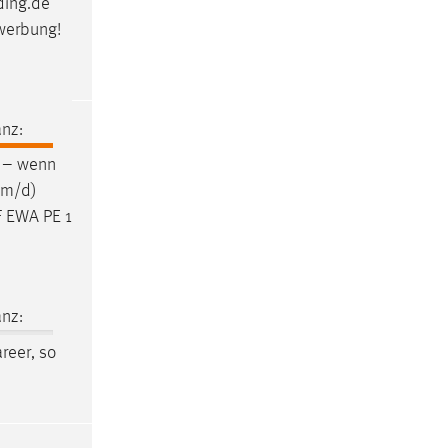
ding.de
ewerbung!
nz:
 – wenn
w/m/d)
F EWA PE 1
nz:
reer, so