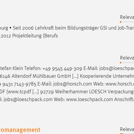
Releva
g • Seit 2006 Lehrkraft beim Bildungsträger GSI und
Job
-Tr
2012 Projektleitung (Berufs
Releva
fan Klein Telefon: +49 9545 449-309 E-Mail:
jobs
@loeschpa
 96146 Altendorf Mühlbauer GmbH [...] Kooperierende Unterne
 9431 7143-9785 E-Mail:
jobs
@horsch.com Web: www.horsch
CPDF (www.tcpdf [...] 92729 Weiherhammer LOESCH Verpackung
l:
jobs
@loeschpack.com Web: www.loeschpack.com Anschrift
eromanagement
Releva