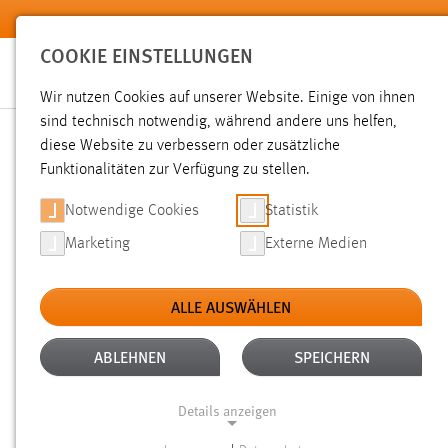
Zum Hauptinhalt springen
COOKIE EINSTELLUNGEN
Wir nutzen Cookies auf unserer Website. Einige von ihnen
sind technisch notwendig, während andere uns helfen,
diese Website zu verbessern oder zusätzliche
SUCHE
Funktionalitäten zur Verfügung zu stellen.
Notwendige Cookies
Statistik
Marketing
Externe Medien
ALLE AUSWÄHLEN
TYP: DATEIEN
ALTER: ÜBER EIN JAHR
Aktive Filter:
ABLEHNEN
SPEICHERN
Gesucht nach "Jobs".
Es wurden 280 Ergebnisse gefunden.
Details anzeigen