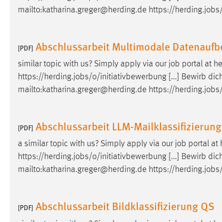
mailto:katharina.greger@herding.de https://herding.
jobs
externen Medien Cookies gesetzt.
YouTube
Abschlussarbeit Multimodale Datenaufb
[PDF]
Vimeo
similar topic with us? Simply apply via our
job
portal at he
https://herding.
jobs
/o/initiativbewerbung [...] Bewirb dic
mailto:katharina.greger@herding.de https://herding.
jobs
Abschlussarbeit LLM-Mailklassifizierung
[PDF]
a similar topic with us? Simply apply via our
job
portal at 
https://herding.
jobs
/o/initiativbewerbung [...] Bewirb dic
mailto:katharina.greger@herding.de https://herding.
jobs
Abschlussarbeit Bildklassifizierung QS
[PDF]