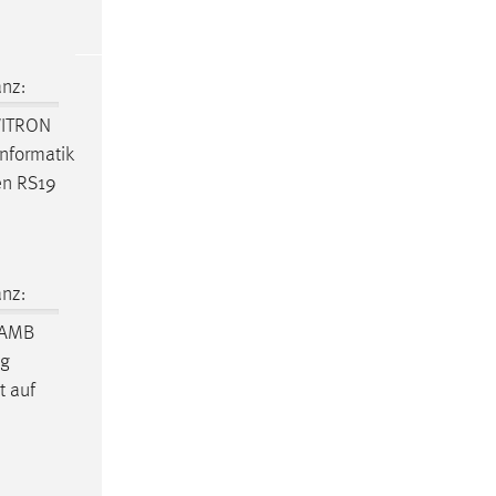
nz:
WITRON
Informatik
gen RS19
nz:
: AMB
ng
t auf