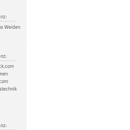
nz:
ans Weiden
nz:
ck.com
hmen
.com
stechnik
:
nz: