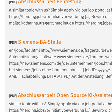
Abschlussarbeit Pentesting
[PDF]
Anbieter:
Google Ireland Limited
a similar topic with us? Simply apply via our
job
portal at 
Zweck:
Conversion-Tracking
https://herding.
jobs
/o/initiativbewerbung [...] Bewirb dic
mailto:katharina.greger@herding.de https://herding.
jobs
Cookie Laufzeit:
3 Monate
Facebook Pixel
Siemens-BA-Stelle
[PDF]
Name:
_fbp
en/
jobs
/faq.html http://www.siemens.de/fragenzurbew
Automatisierungssoftware www.siemens.de/karriere wen
Anbieter:
Facebook
https://new.siemens.com/de/de/unternehmen/
jobs
.htm
Zweck:
Conversion-Tracking
bei-siemens/
jobs
-ohne-barrieren.html [...]
Job
-ID: 449574
AMB Fachabteilung: DI FA MF PE3 Art der Anstellung: Bef
Cookie Laufzeit:
3 Monate
Abschlussarbeit Open Source KI-Assiste
[PDF]
EXTERNE MEDIEN
similar topic with us? Simply apply via our
job
portal at he
Um Inhalte von Videoplattformen und Social Media
https://herding.
jobs
/o/initiativbewerbung [...] Bewirb dic
Plattformen anzeigen zu können, werden von diesen