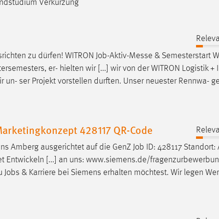
undstudium Verkürzung
Releva
srichten zu dürfen! WITRON
Job
-Aktiv-Messe & Semesterstart 
emesters, er- hielten wir [...] wir von der WITRON Logistik + 
r un- ser Projekt vorstellen durften. Unser neuester Rennwa- 
Marketingkonzept 428117 QR-Code
Releva
mens Amberg ausgerichtet auf die GenZ
Job
ID: 428117 Standort
tet Entwickeln [...] an uns: www.siemens.de/fragenzurbewerbu
zu
Jobs
& Karriere bei Siemens erhalten möchtest. Wir legen Wer