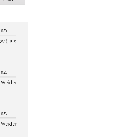
nz:
w.), als
nz:
s Weiden
nz:
s Weiden