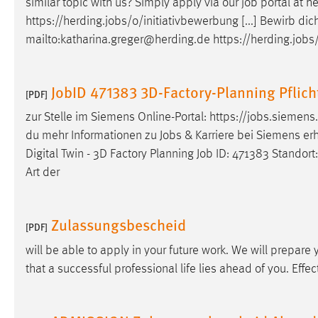
similar topic with us? Simply apply via our
job
portal at he
https://herding.
jobs
/o/initiativbewerbung [...] Bewirb dic
mailto:katharina.greger@herding.de https://herding.
jobs
JobID 471383 3D-Factory-Planning Pflic
[PDF]
zur Stelle im Siemens Online-Portal: https://
jobs
.siemens
du mehr Informationen zu
Jobs
& Karriere bei Siemens erha
Digital Twin - 3D Factory Planning
Job
ID: 471383 Standort
Art der
Zulassungsbescheid
[PDF]
will be able to apply in your future work. We will prepare
that a successful professional life lies ahead of you. Effec