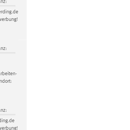
nz:
erding.de
ewerbung!
nz:
arbeiten-
ndort:
nz:
ding.de
ewerbung!