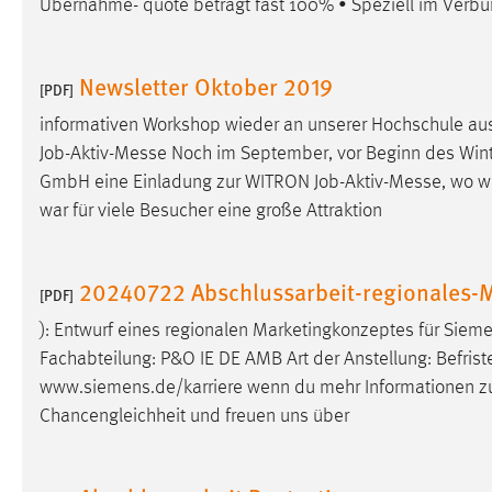
Übernahme- quote beträgt fast 100% • Speziell im Verb
Matomo
Newsletter Oktober 2019
[PDF]
Name:
_pk_ref, _pk_cvar, _pk_id, _pk_ses
informativen Workshop wieder an unserer Hochschule au
Zweck:
Zugriffsstatistik
Job
-Aktiv-Messe Noch im September, vor Beginn des Winters
Cookie Laufzeit:
Max. 13 Monate
GmbH eine Einladung zur WITRON
Job
-Aktiv-Messe, wo wi
war für viele Besucher eine große Attraktion
MARKETING
20240722 Abschlussarbeit-regionales-
[PDF]
Marketing Cookies werden von Drittanbietern
verwendet, um personalisierte Werbung anzuzeigen.
): Entwurf eines regionalen Marketingkonzeptes für Sie
Sie tun dies, indem sie Besucher über Websites
Fachabteilung: P&O IE DE AMB Art der Anstellung: Befris
hinweg verfolgen.
www.siemens.de/karriere wenn du mehr Informationen 
Chancengleichheit und freuen uns über
Google Ads
Name:
_gcl_au