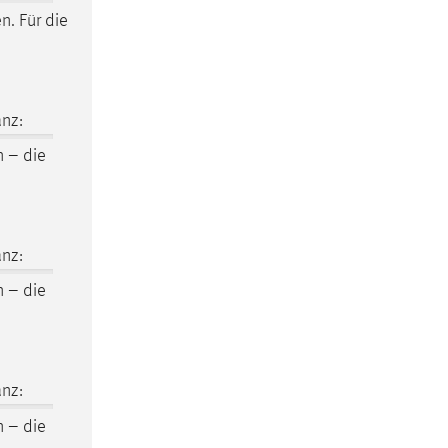
n. Für die
nz:
n – die
nz:
n – die
nz:
n – die