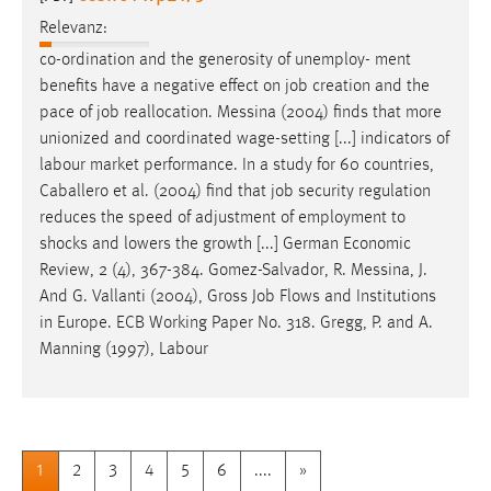
Relevanz:
co-ordination and the generosity of unemploy- ment
benefits have a negative effect on
job
creation and the
pace of
job
reallocation. Messina (2004) finds that more
unionized and coordinated wage-setting [...] indicators of
labour market performance. In a study for 60 countries,
Caballero et al. (2004) find that
job
security regulation
reduces the speed of adjustment of employment to
shocks and lowers the growth [...] German Economic
Review, 2 (4), 367-384. Gomez-Salvador, R. Messina, J.
And G. Vallanti (2004), Gross
Job
Flows and Institutions
in Europe. ECB Working Paper No. 318. Gregg, P. and A.
Manning (1997), Labour
1
2
3
4
5
6
....
»