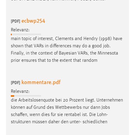
Zweck:
Dieser Cookie ist notwendig um sich an der Website
einloggen zu können.
ecbwp254
[PDF]
Cookie Laufzeit:
Relevanz:
24 Stunden
main topic of interest, Clements and Hendry (1998) have
shown that VARs in differences may do a good
job
.
Finally, in the context of Bayesian VARs, the Minnesota
STATISTIK
prior ensures that to the extent that random
Statistik Cookies erfassen Informationen anonym.
Diese Informationen helfen uns zu verstehen, wie
kommentare.pdf
[PDF]
unsere Besucher unsere Website nutzen.
Relevanz:
Matomo
die Arbeitslosenquote bei 20 Prozent liegt. Unternehmen
können auf Grund des Wettbewerbs nur dann
Jobs
Name:
schaffen, wenn dies für sie rentabel ist. Die Lohn-
_pk_ref, _pk_cvar, _pk_id, _pk_ses
strukturen müssen daher den unter- schiedlichen
Zweck:
Zugriffsstatistik