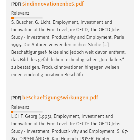
sindinnovationenbes.pdf
30 Tage
[PDF]
Relevanz:
Chat
S. Buscher, G. Licht, Employment, Investment and
Innovation at the Firm Level, in: OECD, The OECD
Jobs
Name:
Study - Investment, Productivity and Employment, Paris
MibewSessionID, MIBEW_UserID, mibew_locale, mibew-
1995. Die Autoren verwenden in ihrer Studie [...]
chat-frame-style-5e9dbeb1811c0446
Beschäftigungsef- fekte sind jedoch weit davon entfernt,
Zweck:
das Bild des gefährlichen technologischen „
Job
- killers“
Wird benötigt um die Chatfunktion nutzen zu können.
zu bestätigen. Produktinnovationen hingegen weisen
einen eindeutig positiven Beschäfti
Cookie Laufzeit:
MibewSessionID, mibew-chat-frame-style-
5e9dbeb1811c0446 = Sitzungslaufzeit, mibew_locale = 3
beschaeftigungswirkungen.pdf
Jahre, MIBEW_UserID = 1 Jahr
[PDF]
Relevanz:
Login
LICHT, Georg (1995), Employment, Investment and
Innovation at the Firm Level. In: OECD: The OECD
Jobs
Name:
Study - Investment, Producti- vity and Employment, S. 67-
fe_user, be_user, be_lastLoginProvider
80. OPPENLÄNDER, Karl Heinrich, POSER, Günter