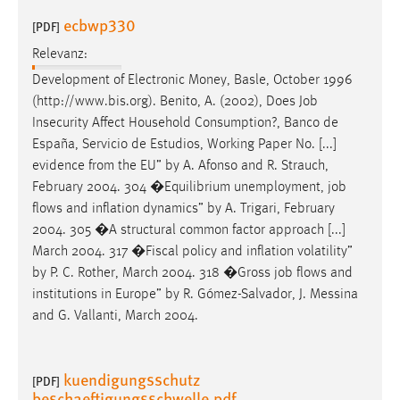
ecbwp330
[PDF]
Cookie Laufzeit:
Max. 13 Monate
Relevanz:
Development of Electronic Money, Basle, October 1996
(http://www.bis.org). Benito, A. (2002), Does
Job
MARKETING
Insecurity Affect Household Consumption?, Banco de
España, Servicio de Estudios, Working Paper No. [...]
Marketing Cookies werden von Drittanbietern
evidence from the EU” by A. Afonso and R. Strauch,
verwendet, um personalisierte Werbung anzuzeigen.
February 2004. 304 �Equilibrium unemployment,
job
Sie tun dies, indem sie Besucher über Websites
flows and inflation dynamics” by A. Trigari, February
hinweg verfolgen.
2004. 305 �A structural common factor approach [...]
March 2004. 317 �Fiscal policy and inflation volatility”
Google Ads
by P. C. Rother, March 2004. 318 �Gross
job
flows and
Name:
institutions in Europe” by R. Gómez-Salvador, J. Messina
_gcl_au
and G. Vallanti, March 2004.
Anbieter:
Google Ireland Limited
kuendigungsschutz
[PDF]
beschaeftigungsschwelle.pdf
Zweck: