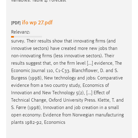
variables. Table 4: Forecast
ifo wp 27.pdf
[PDF]
Relevanz:
survey. Their results show that innovating firms (and
innovative sectors) have created more new
jobs
than
non-innovating firms (less innovative sectors). Their
results suggest that, on the firm level [...] evidence, The
Economic Journal 110, C1-C33. Blanchflower, D. and S.
Burgess (1998), New technology and
jobs
: Comparative
evidence from a two country study, Economics of
Innovation and New Technology 5(2), [...] Effect of
Technical Change, Oxford University Press. Klette, T. and
S. Førre (1998), Innovation and
job
creation in a small
open economy: Evidence from Norwegian manufacturing
plants 1982-92, Economics