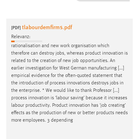
1 Jahr
Performance
tlabourdemfirms.pdf
[PDF]
Name:
Relevanz:
staticfilecache
rationalisation and new work organisation which
therefore can destroy
jobs
, whereas product innovation is
Zweck:
related to the creation of new
job
opportunities. An
Für performante Seitenauslieferung wird in diesem Cookie
gespeichert, ob man eingeloggt ist.
earlier investigation for West German manufacturing [...]
empirical evidence for the often-quoted statement that
the introduction of process innovations destroys
jobs
in
Sprachpräferenz
the enterprise. * We would like to thank Professor [...]
Name:
process innovation is ‘labour saving’ because it increases
site-language-preference
labour productivity. Product innovation has ‘
job
creating’
effects as the production of new or better products needs
Zweck:
more employees. 3 depending
Das Cookie speichert die gewählte Sprache der Website.
Cookie Laufzeit: