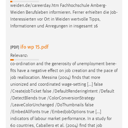
EXTERNE MEDIEN
weiden.de/careerday.htm Fachhochschule Amberg-
Um Inhalte von Videoplattformen und Social Media
Weiden Berufsleben informieren. Ferner erhielten die
Job
-
Plattformen anzeigen zu können, werden von diesen
Interessierten vor Ort in Weiden wertvolle Tipps,
externen Medien Cookies gesetzt.
Informationen und Anregungen in insgesamt 16
YouTube
ifo wp 15.pdf
[PDF]
Vimeo
Relevanz:
co-ordination and the generosity of unemployment bene-
fits have a negative effect on
job
creation and the pace of
job
reallocation. Messina (2004) finds that more
unionized and coordinated wage-setting [...] false
/Create
Job
Ticket false /DefaultRenderingIntent /Default
/DetectBlends true /ColorConversionStrategy
/LeaveColorUnchanged /DoThumbnails false
/EmbedAllFonts true /Embed
Job
Options true [...]
indicators of labour market performance. In a study for
60 countries, Caballero et al. (2004) find that
job