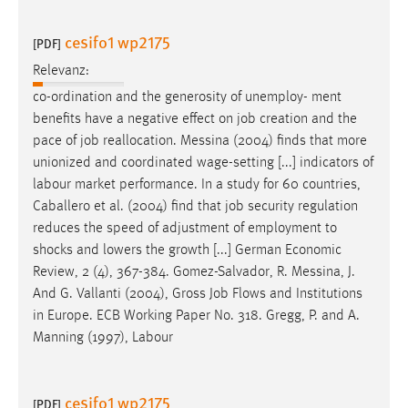
cesifo1 wp2175
[PDF]
Relevanz:
co-ordination and the generosity of unemploy- ment
benefits have a negative effect on
job
creation and the
pace of
job
reallocation. Messina (2004) finds that more
unionized and coordinated wage-setting [...] indicators of
labour market performance. In a study for 60 countries,
Caballero et al. (2004) find that
job
security regulation
reduces the speed of adjustment of employment to
shocks and lowers the growth [...] German Economic
Review, 2 (4), 367-384. Gomez-Salvador, R. Messina, J.
And G. Vallanti (2004), Gross
Job
Flows and Institutions
in Europe. ECB Working Paper No. 318. Gregg, P. and A.
Manning (1997), Labour
cesifo1 wp2175
[PDF]