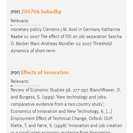
200706 bubadkp
[PDF]
Relevanz:
monetary policy Clemens J.M. Kool in Germany Katharina
Raabe 01 2007 The effect of FDI on
job
separation Sascha
O. Becker Marc-Andreas Mündler 02 2007 Threshold
dynamics of short-term
Effects of Innovation
[PDF]
Relevanz:
Review of Economic Studies 58, 277-297. Blanchflower, D.
and Burgess, S. (1999) ‘New technology and
jobs
:
comparative evidence from a two country study’,
Economics of Innovation and New Technology, 6, [...]
Employment Effect of Technical Change, Oxford: OUP.
Klette, T. and Førre, S. (1998) ‘Innovation and
job
creation
in a small open economy: evidence from Norwegian