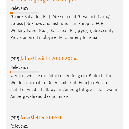
Conversion-Tracking
Relevanz:
Cookie Laufzeit:
Gomez-Salvador, R., J. Messina und G. Vallanti (2004),
3 Monate
»Gross
Job
Flows and Institutions in Europe«, ECB
Working Paper No. 318. Lazear, E. (1990), »
Job
Security
Provision and Employment«, Quarterly Jour- nal
Facebook Pixel
Name:
Jahresbericht 2003 2004
_fbp
[PDF]
Relevanz:
Anbieter:
Facebook
werden, welche die örtliche Lei- tung der Bibliothek in
Weiden übernahm. Die Aushilfskraft Frau
Job
-Busche ist
Zweck:
seit- her wieder halbtags in Amberg tätig. Zu- dem war in
Conversion-Tracking
Amberg während des Sommer-
Cookie Laufzeit:
3 Monate
Newsletter 2005-1
[PDF]
Relevanz: