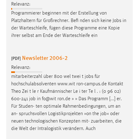
Relevanz:
Programmierer beginnen mit der Erstellung von
Platzhaltern für Großrechner. Befi nden sich keine
Jobs
in
der Warteschleife, fügen diese Programme eine Kopie
ihrer selbst am Ende der Warteschleife ein
Newsletter 2006-2
[PDF]
Relevanz:
mitarbeiterzahl über 800 wel twei t
jobs
für
hochschulabsolventen www.wit ron-campus.de Kontakt
Theo Zei t le r Kaufmännischer Le i ter Te l . : (0 96 02)
600-241
job
in fo@wit ron.de » » Das Programm [...] er.
Für Studen- ten optimale Rahmenbedingungen, um an
an- spruchsvollen Logistikprojekten »on the
job
« oder
neuen technologischen Konzepten mit- zuarbeiten, die
die Welt der Intralogistik verändern. Auch