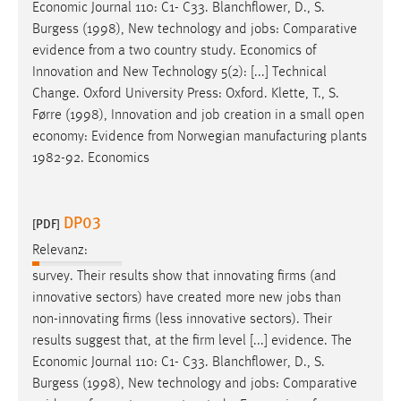
Economic Journal 110: C1- C33. Blanchflower, D., S.
Burgess (1998), New technology and
jobs
: Comparative
evidence from a two country study. Economics of
Innovation and New Technology 5(2): [...] Technical
Change. Oxford University Press: Oxford. Klette, T., S.
Førre (1998), Innovation and
job
creation in a small open
economy: Evidence from Norwegian manufacturing plants
1982-92. Economics
DP03
[PDF]
Relevanz:
survey. Their results show that innovating firms (and
innovative sectors) have created more new
jobs
than
non-innovating firms (less innovative sectors). Their
results suggest that, at the firm level [...] evidence. The
Economic Journal 110: C1- C33. Blanchflower, D., S.
Burgess (1998), New technology and
jobs
: Comparative