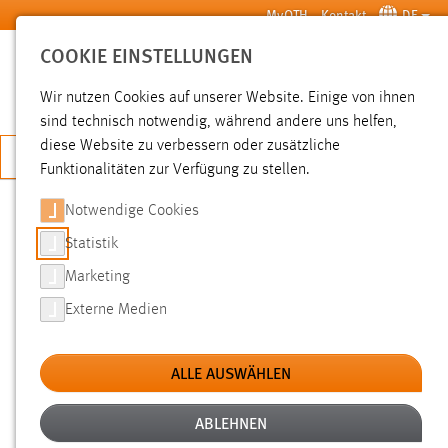
Zum Hauptinhalt springen
MyOTH
Kontakt
DE
COOKIE EINSTELLUNGEN
SUCHE
Wir nutzen Cookies auf unserer Website. Einige von ihnen
sind technisch notwendig, während andere uns helfen,
diese Website zu verbessern oder zusätzliche
JETZT BEWERBEN
Funktionalitäten zur Verfügung zu stellen.
Notwendige Cookies
SUCHE
Statistik
Marketing
FILTER
Externe Medien
Typ
ALLE AUSWÄHLEN
Erstellungsdatum
ABLEHNEN