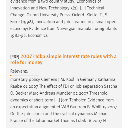
evidence from a two country study. Economics of
Innovation and New Technology 5(2): [...] Technical
Change. Oxford University Press: Oxford. Klette, T., S.
Førre (1998), Innovation and
job
creation in a small open
economy: Evidence from Norwegian manufacturing plants
1982-92. Economics
200731dkp simple interest rate rules with a
[PDF]
role for money
Relevanz:
monetary policy Clemens J.M. Kool in Germany Katharina
Raabe 01 2007 The effect of FDI on
job
separation Sascha
O. Becker Marc-Andreas Mündler 02 2007 Threshold
dynamics of short-term [...] Jörn Tenhofen Evidence from
an expectation augmented VAR Guntram B. Wolff 15 2007
On-the-
job
search and the cyclical dynamics Michael
Krause of the labor market Thomas Lubik 16 2007 H