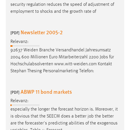
security regulation reduces the speed of adjustment of
employment to shocks and the growth rate of
Newsletter 2005-2
[PDF]
Relevanz:
92637 Weiden Branche Versandhandel Jahresumsatz
2004 600 Millionen Euro Mitarbeiterzahl 2200
Jobs
für
Hochschulabsolventen www.witt-weiden.com Kontakt
Stephan Thesing Personalmarketing Telefon:
ABWP 11 bond markets
[PDF]
Relevanz:
especially the longer the forecast horizon is. Moreover, it
is obvious that the SEECM does a better
job
the better
are the forecaster's predicting abilities of the exogenous