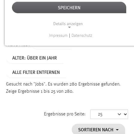
SPEICHERN
Alter
Details anzeigen
SUCHEN
Impressum
|
Datenschutz
NOTWENDIGE COOKIES
TYP: DATEIEN
Aktive Filter:
Notwendige Cookies ermöglichen grundlegende
ALTER: ÜBER EIN JAHR
Funktionen und sind für die einwandfreie Funktion der
Website erforderlich.
ALLE FILTER ENTFERNEN
Einverständnis
Gesucht nach "Jobs".
Es wurden 280 Ergebnisse gefunden.
Name:
Zeige Ergebnisse 1 bis 25 von 280.
cookie_consent
Zweck:
Ergebnisse pro Seite:
Dieser Cookie speichert die ausgewählten Einverständnis-
Optionen des Benutzers
SORTIEREN NACH
Cookie Laufzeit: