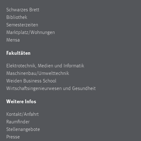
30 Tage
Schwarzes Brett
Bibliothek
Chat
Semesterzeiten
Marktplatz/Wohnungen
Name:
MibewSessionID, MIBEW_UserID, mibew_locale, mibew-
Mensa
chat-frame-style-5e9dbeb1811c0446
Fakultäten
Zweck:
Wird benötigt um die Chatfunktion nutzen zu können.
Elektrotechnik, Medien und Informatik
Maschinenbau/Umwelttechnik
Cookie Laufzeit:
Weiden Business School
MibewSessionID, mibew-chat-frame-style-
Wirtschaftsingenieurwesen und Gesundheit
5e9dbeb1811c0446 = Sitzungslaufzeit, mibew_locale = 3
Jahre, MIBEW_UserID = 1 Jahr
Weitere Infos
Login
Kontakt/Anfahrt
Raumfinder
Name:
Stellenangebote
fe_user, be_user, be_lastLoginProvider
Presse