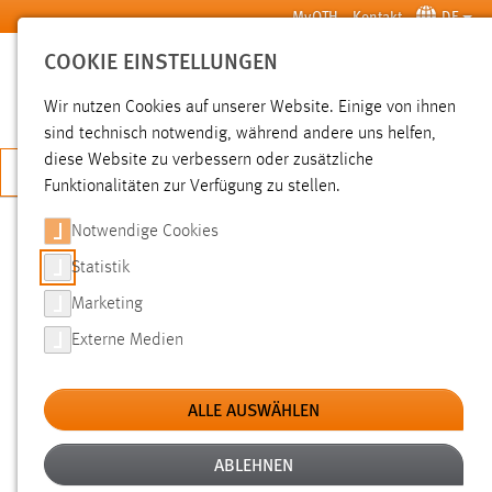
Zum Hauptinhalt springen
MyOTH
Kontakt
DE
COOKIE EINSTELLUNGEN
SUCHE
Wir nutzen Cookies auf unserer Website. Einige von ihnen
sind technisch notwendig, während andere uns helfen,
diese Website zu verbessern oder zusätzliche
JETZT BEWERBEN
Funktionalitäten zur Verfügung zu stellen.
Notwendige Cookies
SUCHE
Statistik
Marketing
FILTER
Externe Medien
Erstellungsdatum
ALLE AUSWÄHLEN
SUCHEN
ABLEHNEN