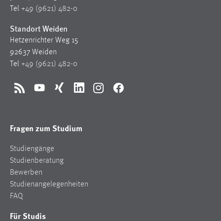
1 Jahr
Tel
+49 (9621) 482-0
Standort Weiden
Performance
Hetzenrichter Weg 15
92637 Weiden
Name:
Tel
+49 (9621) 482-0
staticfilecache
Zweck:
RSS
YouTube
Xing
LinkedIn
Instagram
Facebook
Für performante Seitenauslieferung wird in diesem Cookie
gespeichert, ob man eingeloggt ist.
Fragen zum Studium
Sprachpräferenz
Studiengänge
Name:
Studienberatung
site-language-preference
Bewerben
Zweck:
Studienangelegenheiten
Das Cookie speichert die gewählte Sprache der Website.
FAQ
Cookie Laufzeit:
Für Studis