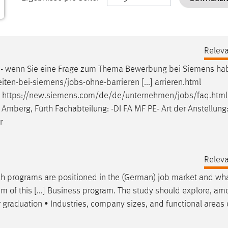
Releva
Q - wenn Sie eine Frage zum Thema Bewerbung bei Siemens ha
eiten-bei-siemens/
jobs
-ohne-barrieren [...] arrieren.html
l https://new.siemens.com/de/de/unternehmen/
jobs
/faq.html 
 Amberg, Fürth Fachabteilung: -DI FA MF PE- Art der Anstellung:
r
Releva
ch programs are positioned in the (German)
job
market and wha
 aim of this [...] Business program. The study should explore, a
r graduation • Industries, company sizes, and functional areas 