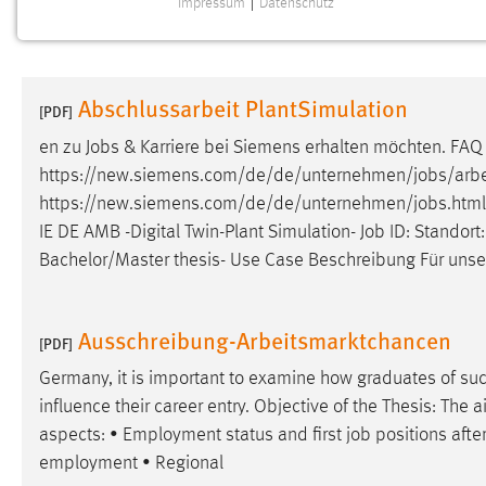
Impressum
|
Datenschutz
NOTWENDIGE COOKIES
Notwendige Cookies ermöglichen grundlegende
Funktionen und sind für die einwandfreie Funktion der
Abschlussarbeit PlantSimulation
Website erforderlich.
[PDF]
en zu
Jobs
& Karriere bei Siemens erhalten möchten. FA
Einverständnis
https://new.siemens.com/de/de/unternehmen/
jobs
/arb
https://new.siemens.com/de/de/unternehmen/
jobs
.htm
Name:
cookie_consent
IE DE AMB -Digital Twin-Plant Simulation-
Job
ID: Standort:
Zweck:
Dieser Cookie speichert die
Bachelor/Master thesis- Use Case Beschreibung Für unse
ausgewählten Einverständnis-Optionen
des Benutzers
Cookie Laufzeit:
Ausschreibung-Arbeitsmarktchancen
1 Jahr
[PDF]
Germany, it is important to examine how graduates of su
Performance
influence their career entry. Objective of the Thesis: The
aspects: • Employment status and first
job
positions afte
Name:
staticfilecache
employment • Regional
Zweck:
Für performante Seitenauslieferung wird