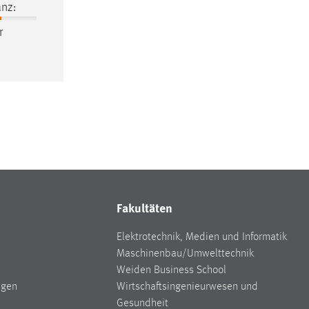
nz:
r
Fakultäten
Elektrotechnik, Medien und Informatik
Maschinenbau/Umwelttechnik
Weiden Business School
ngen
Wirtschaftsingenieurwesen und
Gesundheit