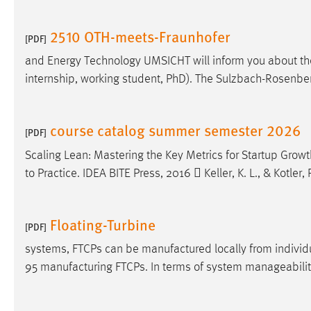
in diesem Cookie gespeichert, ob man
eingeloggt ist.
2510 OTH-meets-Fraunhofer
[PDF]
and Energy Technology UMSICHT will inform you about the 
Sprachpräferenz
internship, working student, PhD). The Sulzbach-Rosenbe
Name:
site-language-preference
Zweck:
Das Cookie speichert die gewählte
course catalog summer semester 2026
[PDF]
Sprache der Website.
Scaling Lean: Mastering the Key Metrics for Startup Gro
Cookie Laufzeit:
30 Tage
to Practice. IDEA BITE Press, 2016  Keller, K. L., & Kotl
Chat
Floating-Turbine
[PDF]
Name:
MibewSessionID, MIBEW_UserID,
mibew_locale, mibew-chat-frame-style-
systems, FTCPs can be manufactured locally from indivi
5e9dbeb1811c0446
95 manufacturing FTCPs. In terms of system manageabilit
Zweck:
Wird benötigt um die Chatfunktion
nutzen zu können.