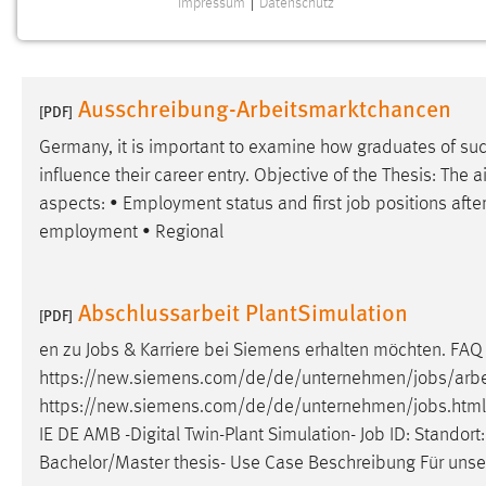
Impressum
|
Datenschutz
NOTWENDIGE COOKIES
Notwendige Cookies ermöglichen grundlegende
Funktionen und sind für die einwandfreie Funktion der
Ausschreibung-Arbeitsmarktchancen
Website erforderlich.
[PDF]
Germany, it is important to examine how graduates of su
Einverständnis
influence their career entry. Objective of the Thesis: The
aspects: • Employment status and first
job
positions afte
Name:
cookie_consent
employment • Regional
Zweck:
Dieser Cookie speichert die
ausgewählten Einverständnis-Optionen
des Benutzers
Abschlussarbeit PlantSimulation
[PDF]
Cookie Laufzeit:
1 Jahr
en zu
Jobs
& Karriere bei Siemens erhalten möchten. FA
https://new.siemens.com/de/de/unternehmen/
jobs
/arb
Performance
https://new.siemens.com/de/de/unternehmen/
jobs
.htm
IE DE AMB -Digital Twin-Plant Simulation-
Job
ID: Standort:
Name:
staticfilecache
Bachelor/Master thesis- Use Case Beschreibung Für unse
Zweck:
Für performante Seitenauslieferung wird