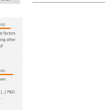
nz:
t factors
mong other
of
nz:
ben.
[...] P&O
 -