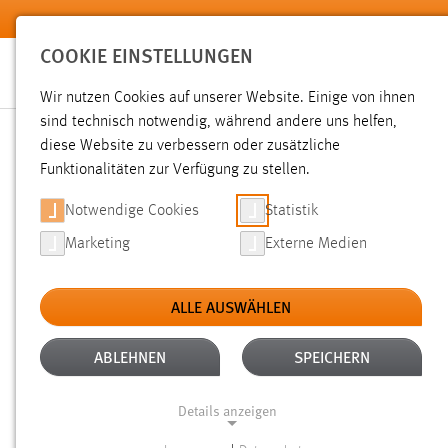
Zum Hauptinhalt springen
COOKIE EINSTELLUNGEN
Wir nutzen Cookies auf unserer Website. Einige von ihnen
sind technisch notwendig, während andere uns helfen,
diese Website zu verbessern oder zusätzliche
SUCHE
Funktionalitäten zur Verfügung zu stellen.
Notwendige Cookies
Statistik
Marketing
Externe Medien
ALLE AUSWÄHLEN
TYP: DATEIEN
ALTER: 6 MONATE BIS 1 
Aktive Filter:
ABLEHNEN
SPEICHERN
Gesucht nach "Jobs".
Es wurden 6 Ergebnisse gefunden.
Ze
Details anzeigen