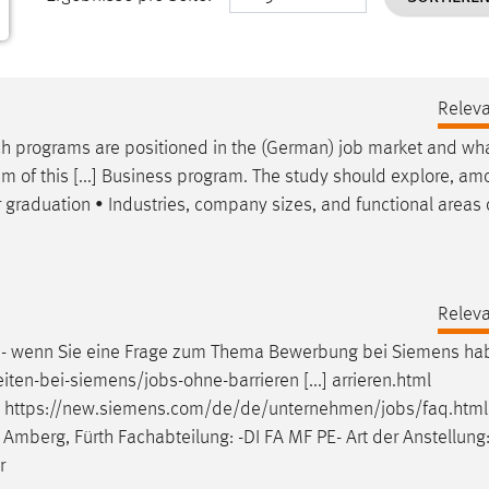
Releva
ch programs are positioned in the (German)
job
market and wha
 aim of this [...] Business program. The study should explore, a
r graduation • Industries, company sizes, and functional areas 
Releva
Q - wenn Sie eine Frage zum Thema Bewerbung bei Siemens ha
eiten-bei-siemens/
jobs
-ohne-barrieren [...] arrieren.html
l https://new.siemens.com/de/de/unternehmen/
jobs
/faq.html 
 Amberg, Fürth Fachabteilung: -DI FA MF PE- Art der Anstellung:
r