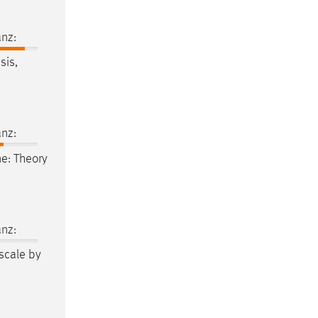
nz:
sis,
nz:
e: Theory
nz:
scale by