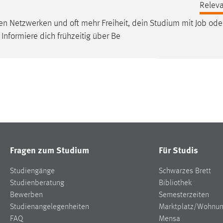
Releva
 Netzwerken und oft mehr Freiheit, dein Studium mit
Job
ode
Informiere dich frühzeitig über Be
Fragen zum Studium
Für Studis
Studiengänge
Schwarzes Brett
Studienberatung
Bibliothek
Bewerben
Semesterzeiten
Studienangelegenheiten
Marktplatz/Wohnu
FAQ
Mensa