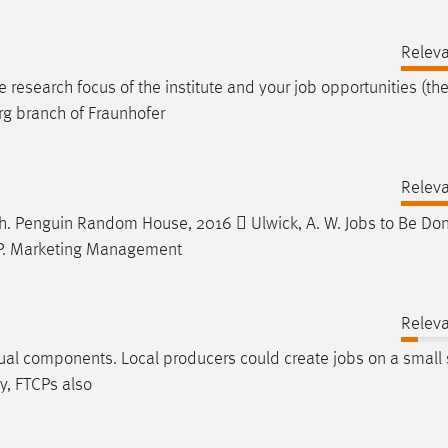
Releva
research focus of the institute and your
job
opportunities (the
rg branch of Fraunhofer
Releva
wth. Penguin Random House, 2016  Ulwick, A. W.
Jobs
to Be Don
er, P. Marketing Management
Releva
dual components. Local producers could create
jobs
on a small 
y, FTCPs also