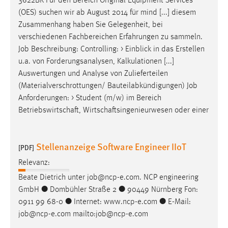
3622BR Für den Bereich Original Equipment Services
(OES) suchen wir ab August 2014 für mind [...] diesem
Zusammenhang haben Sie Gelegenheit, bei
verschiedenen Fachbereichen Erfahrungen zu sammeln.
Job
Beschreibung: Controlling: > Einblick in das Erstellen
u.a. von Forderungsanalysen, Kalkulationen [...]
Auswertungen und Analyse von Zulieferteilen
(Materialverschrottungen/ Bauteilabkündigungen)
Job
Anforderungen: > Student (m/w) im Bereich
Betriebswirtschaft, Wirtschaftsingenieurwesen oder einer
Stellenanzeige Software Engineer IIoT
[PDF]
Relevanz:
Beate Dietrich unter
job
@ncp-e.com. NCP engineering
GmbH ● Dombühler Straße 2 ● 90449 Nürnberg Fon:
0911 99 68-0 ● Internet: www.ncp-e.com ● E-Mail:
job
@ncp-e.com mailto:
job
@ncp-e.com