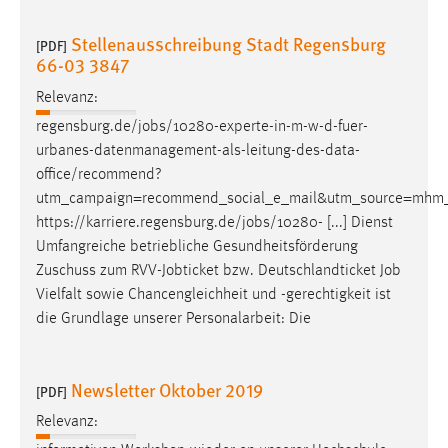
Stellenausschreibung Stadt Regensburg
[PDF]
66-03 3847
Relevanz:
regensburg.de/
jobs
/10280-experte-in-m-w-d-fuer-
urbanes-datenmanagement-als-leitung-des-data-
office/recommend?
utm_campaign=recommend_social_e_mail&utm_source=mhm
https://karriere.regensburg.de/
jobs
/10280- [...] Dienst
Umfangreiche betriebliche Gesundheitsförderung
Zuschuss zum RVV-Jobticket bzw. Deutschlandticket
Job
Vielfalt sowie Chancengleichheit und -gerechtigkeit ist
die Grundlage unserer Personalarbeit: Die
Newsletter Oktober 2019
[PDF]
Relevanz: