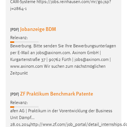
CAM-Systeme https://
jobs
.reinhausen.com/mr/go.jsp?
j=2864-1
Jobanzeige BDM
[PDF]
Relevanz:
Bewerbung. Bitte senden Sie Ihre Bewerbungsunterlagen
per E-Mail an
jobs
@axinom.com. Axinom GmbH |
Kurgartenstraße 37 | 90762 Fürth |
jobs
@axinom.com |
www.axinom.com Wir suchen zum nächstmöglichen
Zeitpunkt
ZF Praktikum Benchmark Patente
[PDF]
Relevanz:
afen AG | Praktikum in der Vorentwicklung der Business
Unit Dämpf...
28.01.2014http://www.zf.com/
job
_portal/detail_internships.d