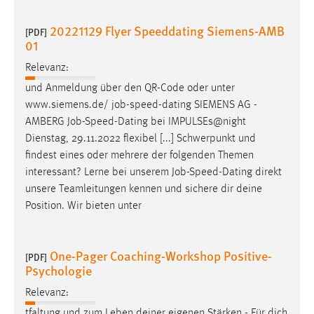
Zweck:
20221129 Flyer Speeddating Siemens-AMB
Dieser Cookie ist notwendig um sich an der Website
[PDF]
01
einloggen zu können.
Cookie Laufzeit:
Relevanz:
24 Stunden
und Anmeldung über den QR-Code oder unter
www.siemens.de/
job
-speed-dating SIEMENS AG -
AMBERG
Job
-Speed-Dating bei IMPULSEs@night
STATISTIK
Dienstag, 29.11.2022 flexibel [...] Schwerpunkt und
findest eines oder mehrere der folgenden Themen
Statistik Cookies erfassen Informationen anonym.
interessant? Lerne bei unserem
Job
-Speed-Dating direkt
Diese Informationen helfen uns zu verstehen, wie
unsere Teamleitungen kennen und sichere dir deine
unsere Besucher unsere Website nutzen.
Position. Wir bieten unter
Matomo
One-Pager Coaching-Workshop Positive-
Name:
[PDF]
Psychologie
_pk_ref, _pk_cvar, _pk_id, _pk_ses
Relevanz:
Zweck:
Zugriffsstatistik
tfaltung und zum Leben deiner eigenen Stärken - Für dich