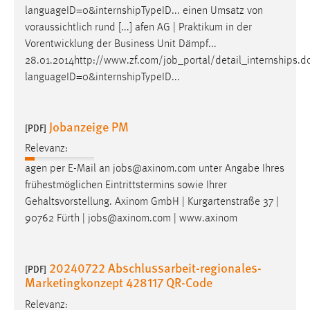
languageID=0&internshipTypeID... einen Umsatz von
voraussichtlich rund [...] afen AG | Praktikum in der
Vorentwicklung der Business Unit Dämpf...
28.01.2014http://www.zf.com/
job
_portal/detail_internships.d
languageID=0&internshipTypeID...
Jobanzeige PM
[PDF]
Relevanz:
agen per E-Mail an
jobs
@axinom.com unter Angabe Ihres
frühestmöglichen Eintrittstermins sowie Ihrer
Gehaltsvorstellung. Axinom GmbH | Kurgartenstraße 37 |
90762 Fürth |
jobs
@axinom.com | www.axinom
20240722 Abschlussarbeit-regionales-
[PDF]
Marketingkonzept 428117 QR-Code
Relevanz: