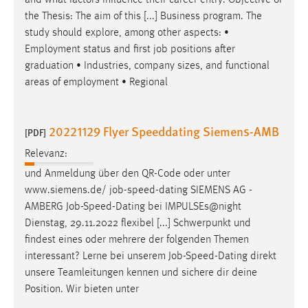
and what factors influence their career entry. Objective of
30 Tage
the Thesis: The aim of this [...] Business program. The
study should explore, among other aspects: •
Chat
Employment status and first
job
positions after
graduation • Industries, company sizes, and functional
Name:
areas of employment • Regional
MibewSessionID, MIBEW_UserID, mibew_locale, mibew-
chat-frame-style-5e9dbeb1811c0446
Zweck:
20221129 Flyer Speeddating Siemens-AMB
[PDF]
Wird benötigt um die Chatfunktion nutzen zu können.
Relevanz:
Cookie Laufzeit:
und Anmeldung über den QR-Code oder unter
MibewSessionID, mibew-chat-frame-style-
www.siemens.de/
job
-speed-dating SIEMENS AG -
5e9dbeb1811c0446 = Sitzungslaufzeit, mibew_locale = 3
AMBERG
Job
-Speed-Dating bei IMPULSEs@night
Jahre, MIBEW_UserID = 1 Jahr
Dienstag, 29.11.2022 flexibel [...] Schwerpunkt und
findest eines oder mehrere der folgenden Themen
Login
interessant? Lerne bei unserem
Job
-Speed-Dating direkt
unsere Teamleitungen kennen und sichere dir deine
Name:
Position. Wir bieten unter
fe_user, be_user, be_lastLoginProvider