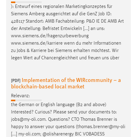
): Entwurf eines regionalen Marketingkonzeptes für
Siemens Amberg ausgerichtet auf die GenZ
Job
ID:
428117 Standort: AMB Fachabteilung: P&O IE DE AMB Art
der Anstellung: Befristet Entwickeln [...] an uns:
www.siemens.de/fragenzurbewerbung
www.siemens.de/karriere wenn du mehr Informationen
zu
Jobs
& Karriere bei Siemens erhalten möchtest. Wir
legen Wert auf Chancengleichheit und freuen uns über
Implementation of the WIRcommunity – a
[PDF]
blockchain-based local market
Relevanz:
the German or English language (B2 and above)
Interested? Curious? Please send your documents to:
jobs
@my-oli.com. Questions? CTO Thomas Brenner is
happy to answer your questions (thomas.brenner@my-oli
[...] my-oli.com; @olisharenergy BIC VOBADESS