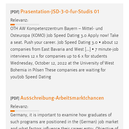
1 Jahr
Prasentation-JSD-3-0-fur-Studis 01
[PDF]
Relevanz:
Performance
OTH AW Kompetenzzentrum Bayern – Mittel- und
Name:
Osteuropa (KOMO)
Job
Speed Dating 3.0 Apply now! Take
staticfilecache
a seat. Push your career.
Job
Speed Dating 3.0 • about 12
companies from East Bavaria and West [...] • 7 minute-
job
Zweck:
interviews 12 x for companies up to 6 x for students
Für performante Seitenauslieferung wird in diesem Cookie
gespeichert, ob man eingeloggt ist.
Wednesday, October 12, 2022 at the University of West
Bohemia in Pilsen These companies are waiting for
you!
Job
Speed Dating
Sprachpräferenz
Name:
Ausschreibung-Arbeitsmarktchancen
site-language-preference
[PDF]
Relevanz:
Zweck:
Das Cookie speichert die gewählte Sprache der Website.
Germany, it is important to examine how graduates of
such programs are positioned in the (German)
job
market
Cookie Laufzeit: