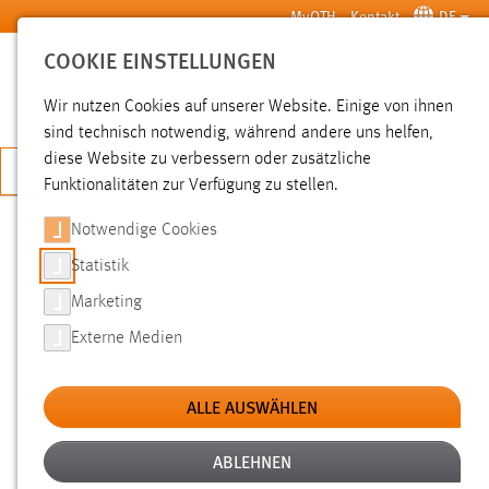
Zum Hauptinhalt springen
MyOTH
Kontakt
DE
COOKIE EINSTELLUNGEN
SUCHE
Wir nutzen Cookies auf unserer Website. Einige von ihnen
sind technisch notwendig, während andere uns helfen,
diese Website zu verbessern oder zusätzliche
JETZT BEWERBEN
Funktionalitäten zur Verfügung zu stellen.
Notwendige Cookies
SUCHE
Statistik
Marketing
FILTER
Externe Medien
Typ
ALLE AUSWÄHLEN
Erstellungsdatum
ABLEHNEN