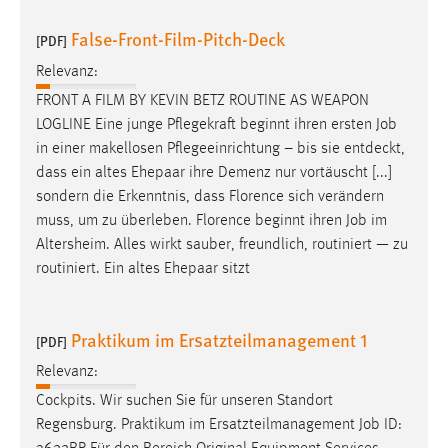
EXTERNE MEDIEN
False-Front-Film-Pitch-Deck
[PDF]
Um Inhalte von Videoplattformen und Social Media
Plattformen anzeigen zu können, werden von diesen
Relevanz:
externen Medien Cookies gesetzt.
FRONT A FILM BY KEVIN BETZ ROUTINE AS WEAPON
LOGLINE Eine junge Pflegekraft beginnt ihren ersten
Job
YouTube
in einer makellosen Pflegeeinrichtung – bis sie entdeckt,
dass ein altes Ehepaar ihre Demenz nur vortäuscht [...]
Vimeo
sondern die Erkenntnis, dass Florence sich verändern
muss, um zu überleben. Florence beginnt ihren
Job
im
Altersheim. Alles wirkt sauber, freundlich, routiniert — zu
routiniert. Ein altes Ehepaar sitzt
Praktikum im Ersatzteilmanagement 1
[PDF]
Relevanz:
Cockpits. Wir suchen Sie für unseren Standort
Regensburg. Praktikum im Ersatzteilmanagement
Job
ID: