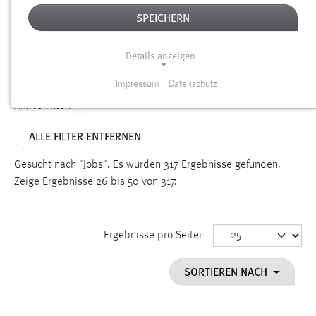
SPEICHERN
Alter
Details anzeigen
SUCHEN
Impressum
|
Datenschutz
NOTWENDIGE COOKIES
TYP: DATEIEN
Aktive Filter:
Notwendige Cookies ermöglichen grundlegende
ALLE FILTER ENTFERNEN
Funktionen und sind für die einwandfreie Funktion der
Website erforderlich.
Gesucht nach "Jobs".
Es wurden 317 Ergebnisse gefunden.
Zeige Ergebnisse 26 bis 50 von 317.
Einverständnis
Name:
cookie_consent
Ergebnisse pro Seite:
Zweck:
SORTIEREN NACH
Dieser Cookie speichert die ausgewählten Einverständnis-
Optionen des Benutzers
Cookie Laufzeit: