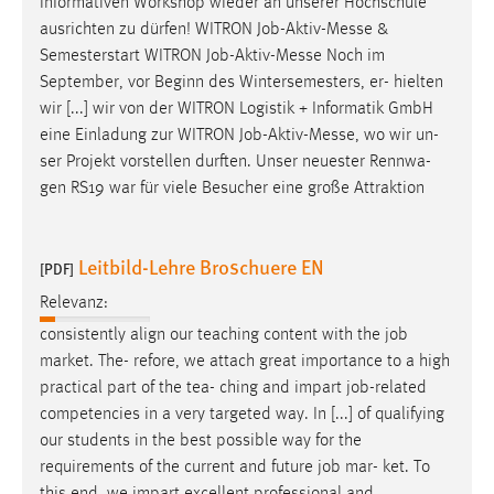
informativen Workshop wieder an unserer Hochschule
ausrichten zu dürfen! WITRON
Job
-Aktiv-Messe &
Semesterstart WITRON
Job
-Aktiv-Messe Noch im
September, vor Beginn des Wintersemesters, er- hielten
wir [...] wir von der WITRON Logistik + Informatik GmbH
eine Einladung zur WITRON
Job
-Aktiv-Messe, wo wir un-
ser Projekt vorstellen durften. Unser neuester Rennwa-
gen RS19 war für viele Besucher eine große Attraktion
Leitbild-Lehre Broschuere EN
[PDF]
Relevanz:
consistently align our teaching content with the
job
market. The- refore, we attach great importance to a high
practical part of the tea- ching and impart
job
-related
competencies in a very targeted way. In [...] of qualifying
our students in the best possible way for the
requirements of the current and future
job
mar- ket. To
this end, we impart excellent professional and