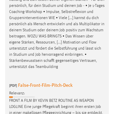
persönlich, für dein Studium und deinen
Job
- • Je 1-Tages
Cookie Laufzeit:
Coaching-Workshop • Impulse, Selbstreflexion und
Max. 13 Monate
Gruppeninterventionen WIE • Viele [...] kannst du dich
persönlich als Mensch entwickeln und als Multiplikator in
deinem Studium oder deinem
Job
positiv zum Wachstum
MARKETING
beitragen. WOZU WAS BRINGTS • Das Wissen über
eigene Stärken, Ressourcen, [...] Motivation und Flow
Marketing Cookies werden von Drittanbietern
unterstützt und fördert die Selbstführung und lässt sich
verwendet, um personalisierte Werbung anzuzeigen.
in Studium und
Job
hervorragend einbringen. •
Sie tun dies, indem sie Besucher über Websites
Stärkenbewusstsein schafft gegenseitiges Vertrauen,
hinweg verfolgen.
unterstützt das Teambuilding
Google Ads
Name:
False-Front-Film-Pitch-Deck
[PDF]
_gcl_au
Relevanz:
Anbieter:
FRONT A FILM BY KEVIN BETZ ROUTINE AS WEAPON
Google Ireland Limited
LOGLINE Eine junge Pflegekraft beginnt ihren ersten
Job
in einer makellosen Pflegeeinrichtung – bis sie entdeckt,
Zweck: