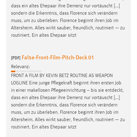
dass ein altes Ehepaar ihre Demenz nur vortäuscht [...]
Conversion-Tracking
sondern die Erkenntnis, dass Florence sich verändern
Cookie Laufzeit:
muss, um zu überleben. Florence beginnt ihren
Job
im
3 Monate
Altersheim. Alles wirkt sauber, freundlich, routiniert — zu
routiniert. Ein altes Ehepaar sitzt
Facebook Pixel
Name:
False-Front-Film-Pitch-Deck 01
[PDF]
_fbp
Relevanz:
Anbieter:
FRONT A FILM BY KEVIN BETZ ROUTINE AS WEAPON
Facebook
LOGLINE Eine junge Pflegekraft beginnt ihren ersten
Job
Zweck:
in einer makellosen Pflegeeinrichtung – bis sie entdeckt,
Conversion-Tracking
dass ein altes Ehepaar ihre Demenz nur vortäuscht [...]
sondern die Erkenntnis, dass Florence sich verändern
Cookie Laufzeit:
muss, um zu überleben. Florence beginnt ihren
Job
im
3 Monate
Altersheim. Alles wirkt sauber, freundlich, routiniert — zu
routiniert. Ein altes Ehepaar sitzt