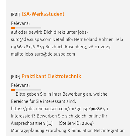
ISA-Werksstudent
[PDF]
Relevanz:
auf oder bewirb Dich direkt unter
jobs
-
suro@de.suspa.com Detailinfo: Herr Roland Böhner, Tel.:
09661/8156-843 Sulzbach-Rosenberg, 26.01.2023
mailto:
jobs
-suro@de.suspa.com
Praktikant Elektrotechnik
[PDF]
Relevanz:
Bitte geben Sie in Ihrer Bewerbung an, welche
Bereiche für Sie interessant sind.
https://
jobs
.reinhausen.com/mr/go.jsp?j=2864-1
Interessiert? Bewerben Sie sich gleich .online Ihr
Ansprechpartner: [...] (Stellen-ID: 2864)
Montageplanung Erprobung & Simulation Netzintegration