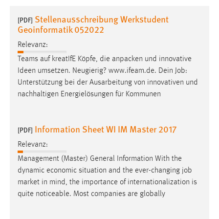
1 Jahr
Stellenausschreibung Werkstudent
[PDF]
Geoinformatik 052022
Performance
Relevanz:
Name:
Teams auf kreatIfE Köpfe, die anpacken und innovative
staticfilecache
Ideen umsetzen. Neugierig? www.ifeam.de. Dein
Job
:
Unterstützung bei der Ausarbeitung von innovativen und
Zweck:
nachhaltigen Energielösungen für Kommunen
Für performante Seitenauslieferung wird in diesem Cookie
gespeichert, ob man eingeloggt ist.
Information Sheet WI IM Master 2017
[PDF]
Sprachpräferenz
Relevanz:
Name:
Management (Master) General Information With the
site-language-preference
dynamic economic situation and the ever-changing
job
Zweck:
market in mind, the importance of internationalization is
Das Cookie speichert die gewählte Sprache der Website.
quite noticeable. Most companies are globally
Cookie Laufzeit: