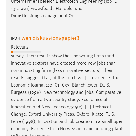
Unternehmensbereich Elektrotech Engineering (
Job
ID
1312-awr) www.fee.de Handels- und
Dienstleistungsmanagement Or
wen diskussionspapier3
[PDF]
Relevanz:
survey. Their results show that innovating firms (and
innovative sectors) have created more new
jobs
than
non-innovating firms (less innovative sectors). Their
results suggest that, at the firm level [...] evidence. The
Economic Journal 110: C1- C33. Blanchflower, D., S.
Burgess (1998), New technology and
jobs
: Comparative
evidence from a two country study. Economics of
Innovation and New Technology 5(2): [...] Technical
Change. Oxford University Press: Oxford. Klette, T., S.
Førre (1998), Innovation and
job
creation in a small open
economy: Evidence from Norwegian manufacturing plants