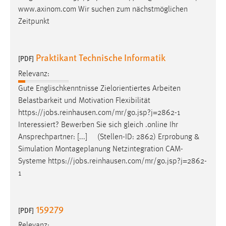
www.axinom.com Wir suchen zum nächstmöglichen
Zeitpunkt
Praktikant Technische Informatik
[PDF]
Relevanz:
Gute Englischkenntnisse Zielorientiertes Arbeiten
Belastbarkeit und Motivation Flexibilität
https://
jobs
.reinhausen.com/mr/go.jsp?j=2862-1
Interessiert? Bewerben Sie sich gleich .online Ihr
Ansprechpartner: [...] (Stellen-ID: 2862) Erprobung &
Simulation Montageplanung Netzintegration CAM-
Systeme https://
jobs
.reinhausen.com/mr/go.jsp?j=2862-
1
159279
[PDF]
Relevanz: