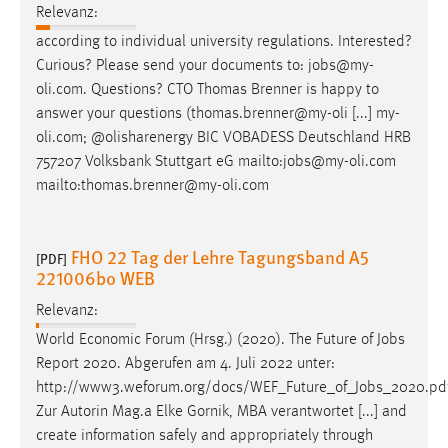
Relevanz:
Zweck:
Dieser Cookie ist notwendig um sich an der Website
according to individual university regulations. Interested?
einloggen zu können.
Curious? Please send your documents to:
jobs
@my-
oli.com. Questions? CTO Thomas Brenner is happy to
Cookie Laufzeit:
answer your questions (thomas.brenner@my-oli [...] my-
24 Stunden
oli.com; @olisharenergy BIC VOBADESS Deutschland HRB
757207 Volksbank Stuttgart eG mailto:
jobs
@my-oli.com
mailto:thomas.brenner@my-oli.com
STATISTIK
Statistik Cookies erfassen Informationen anonym.
FHO 22 Tag der Lehre Tagungsband A5
Diese Informationen helfen uns zu verstehen, wie
[PDF]
221006bo WEB
unsere Besucher unsere Website nutzen.
Relevanz:
Matomo
World Economic Forum (Hrsg.) (2020). The Future of
Jobs
Report 2020. Abgerufen am 4. Juli 2022 unter:
Name:
http://www3.weforum.org/docs/WEF_Future_of_
Jobs
_2020.pd
_pk_ref, _pk_cvar, _pk_id, _pk_ses
Zur Autorin Mag.a Elke Gornik, MBA verantwortet [...] and
Zweck:
create information safely and appropriately through
Zugriffsstatistik