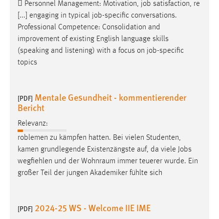
 Personnel Management: Motivation,
job
satisfaction, re
Conversion-Tracking
[...] engaging in typical
job
-specific conversations.
Professional Competence: Consolidation and
Cookie Laufzeit:
3 Monate
improvement of existing English language skills
(speaking and listening) with a focus on
job
-specific
topics
Facebook Pixel
Name:
Mentale Gesundheit - kommentierender
[PDF]
_fbp
Bericht
Anbieter:
Relevanz:
Facebook
roblemen zu kämpfen hatten. Bei vielen Studenten,
Zweck:
kamen grundlegende Existenzängste auf, da viele
Jobs
Conversion-Tracking
wegfiehlen und der Wohnraum immer teuerer wurde. Ein
großer Teil der jungen Akademiker fühlte sich
Cookie Laufzeit:
3 Monate
2024-25 WS - Welcome IIE IME
[PDF]