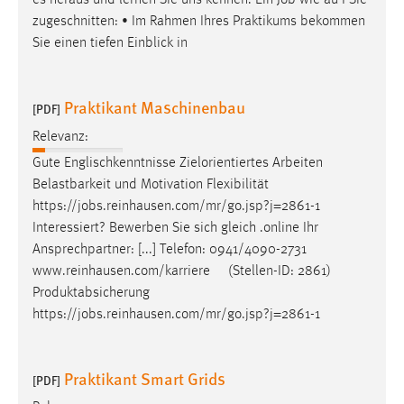
es heraus und lernen Sie uns kennen. Ein
Job
wie au f Sie
zugeschnitten: • Im Rahmen Ihres Praktikums bekommen
Sie einen tiefen Einblick in
Praktikant Maschinenbau
[PDF]
Relevanz:
Gute Englischkenntnisse Zielorientiertes Arbeiten
Belastbarkeit und Motivation Flexibilität
https://
jobs
.reinhausen.com/mr/go.jsp?j=2861-1
Interessiert? Bewerben Sie sich gleich .online Ihr
Ansprechpartner: [...] Telefon: 0941/4090-2731
www.reinhausen.com/karriere (Stellen-ID: 2861)
Produktabsicherung
https://
jobs
.reinhausen.com/mr/go.jsp?j=2861-1
Praktikant Smart Grids
[PDF]