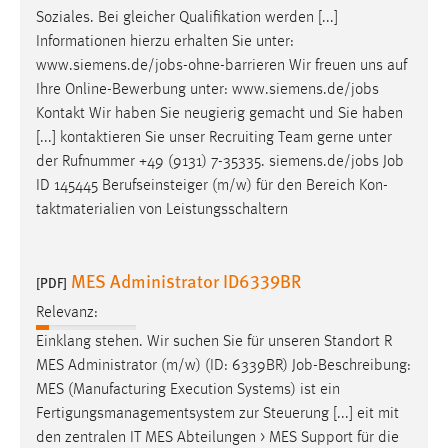
Soziales. Bei gleicher Qualifikation werden [...]
Informationen hierzu erhalten Sie unter:
www.siemens.de/
jobs
-ohne-barrieren Wir freuen uns auf
Ihre Online-Bewerbung unter: www.siemens.de/
jobs
Kontakt Wir haben Sie neugierig gemacht und Sie haben
[...] kontaktieren Sie unser Recruiting Team gerne unter
der Rufnummer +49 (9131) 7-35335. siemens.de/
jobs
Job
ID 145445 Berufseinsteiger (m/w) für den Bereich Kon-
taktmaterialien von Leistungsschaltern
MES Administrator ID6339BR
[PDF]
Relevanz:
Einklang stehen. Wir suchen Sie für unseren Standort R
MES Administrator (m/w) (ID: 6339BR)
Job
-Beschreibung:
MES (Manufacturing Execution Systems) ist ein
Fertigungsmanagementsystem zur Steuerung [...] eit mit
den zentralen IT MES Abteilungen > MES Support für die