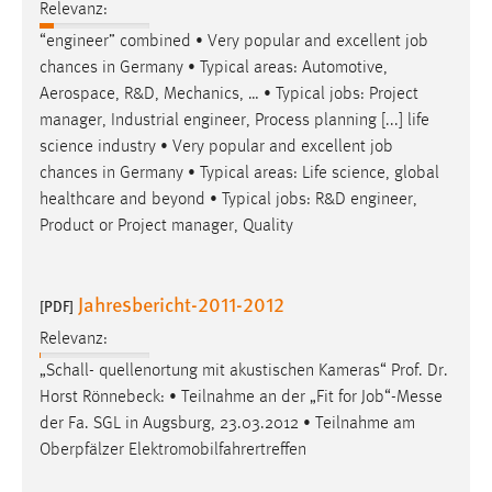
EXTERNE MEDIEN
Relevanz:
“engineer” combined • Very popular and excellent
job
Um Inhalte von Videoplattformen und Social Media
chances in Germany • Typical areas: Automotive,
Plattformen anzeigen zu können, werden von diesen
Aerospace, R&D, Mechanics, … • Typical
jobs
: Project
externen Medien Cookies gesetzt.
manager, Industrial engineer, Process planning [...] life
YouTube
science industry • Very popular and excellent
job
chances in Germany • Typical areas: Life science, global
healthcare and beyond • Typical
jobs
: R&D engineer,
Vimeo
Product or Project manager, Quality
Jahresbericht-2011-2012
[PDF]
Relevanz:
„Schall- quellenortung mit akustischen Kameras“ Prof. Dr.
Horst Rönnebeck: • Teilnahme an der „Fit for
Job
“-Messe
der Fa. SGL in Augsburg, 23.03.2012 • Teilnahme am
Oberpfälzer Elektromobilfahrertreffen