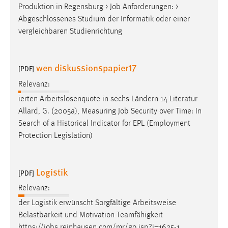
Produktion in Regensburg >
Job
Anforderungen: >
Abgeschlossenes Studium der Informatik oder einer
vergleichbaren Studienrichtung
wen diskussionspapier17
[PDF]
Relevanz:
ierten Arbeitslosenquote in sechs Ländern 14 Literatur
Allard, G. (2005a), Measuring
Job
Security over Time: In
Search of a Historical Indicator for EPL (Employment
Protection Legislation)
Logistik
[PDF]
Relevanz:
der Logistik erwünscht Sorgfältige Arbeitsweise
Belastbarkeit und Motivation Teamfähigkeit
https://
jobs
.reinhausen.com/mr/go.jsp?j=1625-1