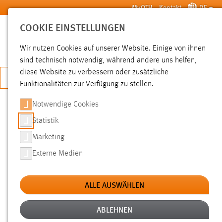
Zum Hauptinhalt springen
MyOTH
Kontakt
DE
COOKIE EINSTELLUNGEN
SUCHE
Wir nutzen Cookies auf unserer Website. Einige von ihnen
sind technisch notwendig, während andere uns helfen,
diese Website zu verbessern oder zusätzliche
JETZT BEWERBEN
Funktionalitäten zur Verfügung zu stellen.
Notwendige Cookies
SUCHE
Statistik
Marketing
FILTER
Externe Medien
Typ
ALLE AUSWÄHLEN
Erstellungsdatum
ABLEHNEN