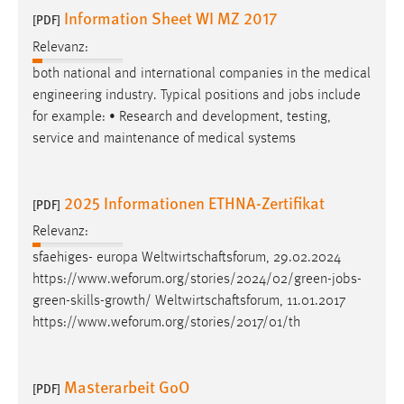
30 Tage
Information Sheet WI MZ 2017
[PDF]
Relevanz:
Chat
both national and international companies in the medical
Name:
engineering industry. Typical positions and
jobs
include
MibewSessionID, MIBEW_UserID, mibew_locale, mibew-
for example: • Research and development, testing,
chat-frame-style-5e9dbeb1811c0446
service and maintenance of medical systems
Zweck:
Wird benötigt um die Chatfunktion nutzen zu können.
2025 Informationen ETHNA-Zertifikat
[PDF]
Cookie Laufzeit:
Relevanz:
MibewSessionID, mibew-chat-frame-style-
sfaehiges- europa Weltwirtschaftsforum, 29.02.2024
5e9dbeb1811c0446 = Sitzungslaufzeit, mibew_locale = 3
Jahre, MIBEW_UserID = 1 Jahr
https://www.weforum.org/stories/2024/02/green-
jobs
-
green-skills-growth/ Weltwirtschaftsforum, 11.01.2017
https://www.weforum.org/stories/2017/01/th
Login
Name:
Masterarbeit GoO
fe_user, be_user, be_lastLoginProvider
[PDF]