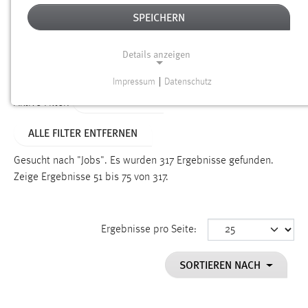
SPEICHERN
Alter
Details anzeigen
SUCHEN
Impressum
|
Datenschutz
NOTWENDIGE COOKIES
TYP: DATEIEN
Aktive Filter:
Notwendige Cookies ermöglichen grundlegende
ALLE FILTER ENTFERNEN
Funktionen und sind für die einwandfreie Funktion der
Website erforderlich.
Gesucht nach "Jobs".
Es wurden 317 Ergebnisse gefunden.
Zeige Ergebnisse 51 bis 75 von 317.
Einverständnis
Name:
cookie_consent
Ergebnisse pro Seite:
Zweck:
SORTIEREN NACH
Dieser Cookie speichert die ausgewählten Einverständnis-
Optionen des Benutzers
Cookie Laufzeit: