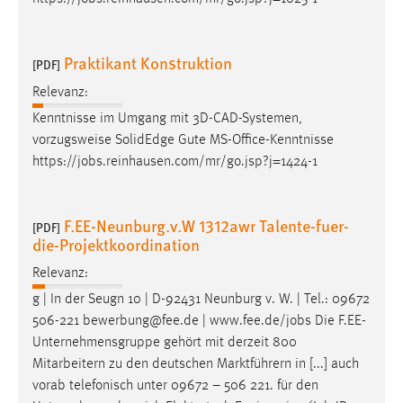
Praktikant Konstruktion
[PDF]
Relevanz:
Kenntnisse im Umgang mit 3D-CAD-Systemen,
vorzugsweise SolidEdge Gute MS-Office-Kenntnisse
https://
jobs
.reinhausen.com/mr/go.jsp?j=1424-1
F.EE-Neunburg.v.W 1312awr Talente-fuer-
[PDF]
die-Projektkoordination
Relevanz:
g | In der Seugn 10 | D-92431 Neunburg v. W. | Tel.: 09672
506-221 bewerbung@fee.de | www.fee.de/
jobs
Die F.EE-
Unternehmensgruppe gehört mit derzeit 800
Mitarbeitern zu den deutschen Marktführern in [...] auch
vorab telefonisch unter 09672 – 506 221. für den