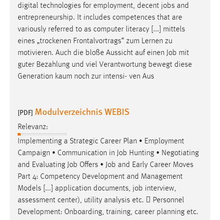
digital technologies for employment, decent
jobs
and
Cookie Laufzeit:
entrepreneurship. It includes competences that are
Max. 13 Monate
variously referred to as computer literacy [...] mittels
eines „trockenen Frontalvortrags“ zum Lernen zu
motivieren. Auch die bloße Aussicht auf einen
Job
mit
guter Bezahlung und viel Verantwortung bewegt diese
MARKETING
Generation kaum noch zur intensi- ven Aus
Marketing Cookies werden von Drittanbietern
verwendet, um personalisierte Werbung anzuzeigen.
Sie tun dies, indem sie Besucher über Websites
Modulverzeichnis WEBIS
[PDF]
hinweg verfolgen.
Relevanz:
Google Ads
Implementing a Strategic Career Plan • Employment
Campaign • Communication in
Job
Hunting • Negotiating
Name:
and Evaluating
Job
Offers •
Job
and Early Career Moves
_gcl_au
Part 4: Competency Development and Management
Models [...] application documents,
job
interview,
Anbieter:
assessment center), utility analysis etc.  Personnel
Google Ireland Limited
Development: Onboarding, training, career planning etc.
Zweck: