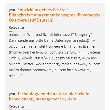
1 Jahr
Entwicklung eines Echtzeit-
[PDF]
Bilanzkreismanagementkonzeptes für vernetzte
Performance
Quartiere (auf Deutsch)
Relevanz:
Name:
staticfilecache
nntnisse in Wort und Schrift Interessiert? Neugierig?
Dann sende uns bitte Deine Unterlagen an:
jobs
@my-
Zweck:
oli.com Bei Fragen steht Dir gerne Dr. Thomas Brenner
Für performante Seitenauslieferung wird in diesem Cookie
(thomas.brenner@my-oli.com) zur Verfügung [...] Systems
gespeichert, ob man eingeloggt ist.
GmbH, Silberburgstraße 112, 70176 Stuttgart, www.my-
oli.com; Twitter: @olisharenergy mailto:
jobs
@my-oli.com
Sprachpräferenz
mailto:thomas.brenner@my-oli.com http://www.my-
oli.com/
Name:
site-language-preference
Zweck:
Technology roadmap for a blockchain
[PDF]
Das Cookie speichert die gewählte Sprache der Website.
based energy management system
Cookie Laufzeit:
Relevanz: