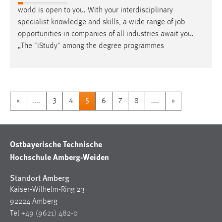
world is open to you. With your interdisciplinary
specialist knowledge and skills, a wide range of
job
opportunities in companies of all industries await you.
„The "iStudy" among the degree programmes
«
....
3
4
5
6
7
8
....
»
Ostbayerische Technische
Hochschule Amberg-Weiden
Standort Amberg
Kaiser-Wilhelm-Ring 23
92224 Amberg
Tel
+49 (9621) 482-0