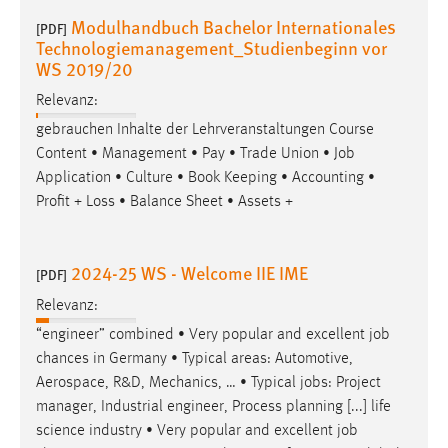
Modulhandbuch Bachelor Internationales
[PDF]
Technologiemanagement_Studienbeginn vor
WS 2019/20
Relevanz:
gebrauchen Inhalte der Lehrveranstaltungen Course
Content • Management • Pay • Trade Union •
Job
Application • Culture • Book Keeping • Accounting •
Profit + Loss • Balance Sheet • Assets +
2024-25 WS - Welcome IIE IME
[PDF]
Relevanz:
“engineer” combined • Very popular and excellent
job
chances in Germany • Typical areas: Automotive,
Aerospace, R&D, Mechanics, … • Typical
jobs
: Project
manager, Industrial engineer, Process planning [...] life
science industry • Very popular and excellent
job