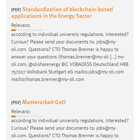
Zweck:
Standardization of blockchain-based
[PDF]
Dieser Cookie ist notwendig um sich an der Website
applications in the Energy Sector
einloggen zu können.
Relevanz:
Cookie Laufzeit:
according to individual university regulations. Interested?
24 Stunden
Curious? Please send your documents to:
jobs
@my-
oli.com. Questions? CTO Thomas Brenner is happy to
answer your questions (thomas.brenner@my-oli [...] my-
STATISTIK
oli.com; @olisharenergy BIC VOBADESS Deutschland HRB
Statistik Cookies erfassen Informationen anonym.
757207 Volksbank Stuttgart eG mailto:
jobs
@my-oli.com
Diese Informationen helfen uns zu verstehen, wie
mailto:thomas.brenner@my-oli.com
unsere Besucher unsere Website nutzen.
Masterarbeit GoO
Matomo
[PDF]
Relevanz:
Name:
according to individual university regulations. Interested?
_pk_ref, _pk_cvar, _pk_id, _pk_ses
Curious? Please send your documents to:
jobs
@my-
Zweck:
oli.com. Questions? CTO Thomas Brenner is happy to
Zugriffsstatistik