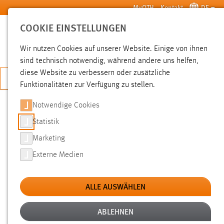
Zum Hauptinhalt springen
MyOTH
Kontakt
DE
COOKIE EINSTELLUNGEN
SUCHE
Wir nutzen Cookies auf unserer Website. Einige von ihnen
sind technisch notwendig, während andere uns helfen,
diese Website zu verbessern oder zusätzliche
JETZT BEWERBEN
Funktionalitäten zur Verfügung zu stellen.
Notwendige Cookies
SUCHE
Statistik
Marketing
FILTER
Externe Medien
Typ
ALLE AUSWÄHLEN
Erstellungsdatum
ABLEHNEN