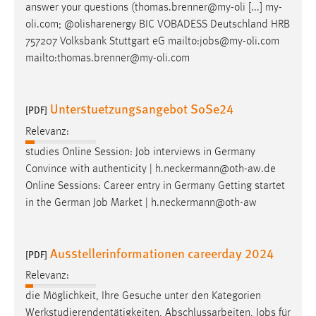
answer your questions (thomas.brenner@my-oli [...] my-
Cookie Laufzeit:
oli.com; @olisharenergy BIC VOBADESS Deutschland HRB
Max. 13 Monate
757207 Volksbank Stuttgart eG mailto:
jobs
@my-oli.com
mailto:thomas.brenner@my-oli.com
MARKETING
Unterstuetzungsangebot SoSe24
[PDF]
Marketing Cookies werden von Drittanbietern
Relevanz:
verwendet, um personalisierte Werbung anzuzeigen.
studies Online Session:
Job
interviews in Germany
Sie tun dies, indem sie Besucher über Websites
Convince with authenticity | h.neckermann@oth-aw.de
hinweg verfolgen.
Online Sessions: Career entry in Germany Getting startet
Google Ads
in the German
Job
Market | h.neckermann@oth-aw
Name:
_gcl_au
Ausstellerinformationen careerday 2024
[PDF]
Anbieter:
Relevanz:
Google Ireland Limited
die Möglichkeit, Ihre Gesuche unter den Kategorien
Werkstudierendentätigkeiten, Abschlussarbeiten,
Jobs
für
Zweck: