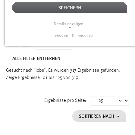
SPEICHERN
Alter
Details anzeigen
SUCHEN
Impressum
|
Datenschutz
NOTWENDIGE COOKIES
TYP: DATEIEN
Aktive Filter:
Notwendige Cookies ermöglichen grundlegende
ALLE FILTER ENTFERNEN
Funktionen und sind für die einwandfreie Funktion der
Website erforderlich.
Gesucht nach "Jobs".
Es wurden 317 Ergebnisse gefunden.
Zeige Ergebnisse 101 bis 125 von 317.
Einverständnis
Name:
cookie_consent
Ergebnisse pro Seite:
Zweck:
SORTIEREN NACH
Dieser Cookie speichert die ausgewählten Einverständnis-
Optionen des Benutzers
Cookie Laufzeit: