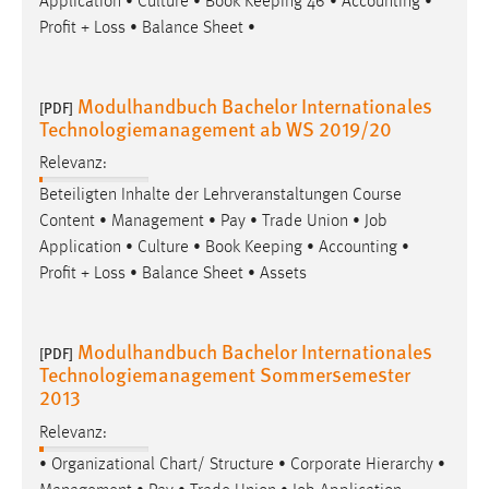
Application • Culture • Book Keeping 46 • Accounting •
EXTERNE MEDIEN
Profit + Loss • Balance Sheet •
Um Inhalte von Videoplattformen und Social Media
Plattformen anzeigen zu können, werden von diesen
externen Medien Cookies gesetzt.
Modulhandbuch Bachelor Internationales
[PDF]
Technologiemanagement ab WS 2019/20
YouTube
Relevanz:
Beteiligten Inhalte der Lehrveranstaltungen Course
Vimeo
Content • Management • Pay • Trade Union •
Job
Application • Culture • Book Keeping • Accounting •
Profit + Loss • Balance Sheet • Assets
Modulhandbuch Bachelor Internationales
[PDF]
Technologiemanagement Sommersemester
2013
Relevanz:
• Organizational Chart/ Structure • Corporate Hierarchy •