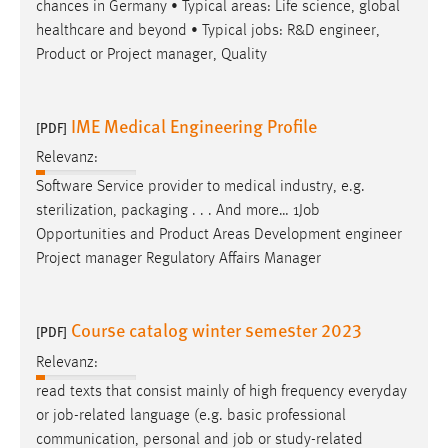
chances in Germany • Typical areas: Life science, global
healthcare and beyond • Typical
jobs
: R&D engineer,
Product or Project manager, Quality
IME Medical Engineering Profile
[PDF]
Relevanz:
Software Service provider to medical industry, e.g.
sterilization, packaging . . . And more… 1
Job
Opportunities and Product Areas Development engineer
Project manager Regulatory Affairs Manager
Course catalog winter semester 2023
[PDF]
Relevanz:
read texts that consist mainly of high frequency everyday
or
job
-related language (e.g. basic professional
communication, personal and
job
or study-related