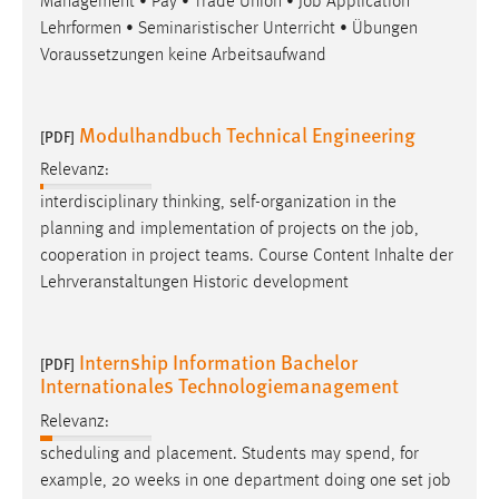
Management • Pay • Trade Union •
Job
Application
Lehrformen • Seminaristischer Unterricht • Übungen
Voraussetzungen keine Arbeitsaufwand
Modulhandbuch Technical Engineering
[PDF]
Relevanz:
interdisciplinary thinking, self-organization in the
planning and implementation of projects on the
job
,
cooperation in project teams. Course Content Inhalte der
Lehrveranstaltungen Historic development
Internship Information Bachelor
[PDF]
Internationales Technologiemanagement
Relevanz:
scheduling and placement. Students may spend, for
example, 20 weeks in one department doing one set
job