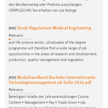
den Berufseinstieg oder Praktika auszuhängen.
Conversion-Tracking
VERPFLEGUNG Sie erhalten von uns farbige
Cookie Laufzeit:
3 Monate
Study Regulations Medical Engineering
[PDF]
Facebook Pixel
Relevanz:
and life science sector. 2Graduates of the degree
Name:
_fbp
programme will therefore find a wide range of
job
opportunities in the areas of research and development,
Anbieter:
production, quality management and regulatory
Facebook
Zweck:
Modulhandbuch Bachelor Internationales
Conversion-Tracking
[PDF]
Technologiemanagement ab SoSe 2024.pdf
Cookie Laufzeit:
Relevanz:
3 Monate
Beteiligten Inhalte der Lehrveranstaltungen Course
Content • Management • Pay • Trade Union •
Job