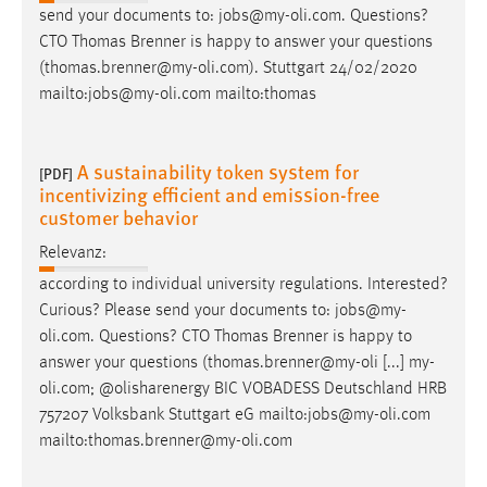
30 Tage
send your documents to:
jobs
@my-oli.com. Questions?
CTO Thomas Brenner is happy to answer your questions
Chat
(thomas.brenner@my-oli.com). Stuttgart 24/02/2020
mailto:
jobs
@my-oli.com mailto:thomas
Name:
MibewSessionID, MIBEW_UserID, mibew_locale, mibew-
chat-frame-style-5e9dbeb1811c0446
A sustainability token system for
[PDF]
incentivizing efficient and emission-free
Zweck:
customer behavior
Wird benötigt um die Chatfunktion nutzen zu können.
Relevanz:
Cookie Laufzeit:
according to individual university regulations. Interested?
MibewSessionID, mibew-chat-frame-style-
Curious? Please send your documents to:
jobs
@my-
5e9dbeb1811c0446 = Sitzungslaufzeit, mibew_locale = 3
Jahre, MIBEW_UserID = 1 Jahr
oli.com. Questions? CTO Thomas Brenner is happy to
answer your questions (thomas.brenner@my-oli [...] my-
oli.com; @olisharenergy BIC VOBADESS Deutschland HRB
Login
757207 Volksbank Stuttgart eG mailto:
jobs
@my-oli.com
Name:
mailto:thomas.brenner@my-oli.com
fe_user, be_user, be_lastLoginProvider