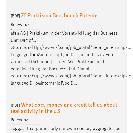
ZF Praktikum Benchmark Patente
[PDF]
Relevanz:
afen AG | Praktikum in der Vorentwicklung der Business
Unit Dämpf...
28.01.2014http://www.zf.com/
job
_portal/detail_internships.d
languageID=0&internshipTypeID... einen Umsatz von
voraussichtlich rund [...] afen AG | Praktikum in der
Vorentwicklung der Business Unit Dämpf...
28.01.2014http://www.zf.com/
job
_portal/detail_internships.d
languageID=0&internshipTypeID...
What does money and credit tell us about
[PDF]
real activity in the US
Relevanz:
suggest that particularly narrow monetary aggregates as