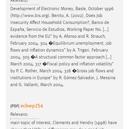
Relevanz:
30 Tage
Development of Electronic Money, Basle, October 1996
(http://www.bis.org). Benito, A. (2002), Does
Job
Chat
Insecurity Affect Household Consumption?, Banco de
España, Servicio de Estudios, Working Paper No. [...]
Name:
evidence from the EU” by A. Afonso and R. Strauch,
MibewSessionID, MIBEW_UserID, mibew_locale, mibew-
chat-frame-style-5e9dbeb1811c0446
February 2004. 304 �Equilibrium unemployment,
job
flows and inflation dynamics” by A. Trigari, February
Zweck:
2004. 305 �A structural common factor approach [...]
Wird benötigt um die Chatfunktion nutzen zu können.
March 2004. 317 �Fiscal policy and inflation volatility”
Cookie Laufzeit:
by P. C. Rother, March 2004. 318 �Gross
job
flows and
MibewSessionID, mibew-chat-frame-style-
institutions in Europe” by R. Gómez-Salvador, J. Messina
5e9dbeb1811c0446 = Sitzungslaufzeit, mibew_locale = 3
and G. Vallanti, March 2004.
Jahre, MIBEW_UserID = 1 Jahr
ecbwp254
Login
[PDF]
Relevanz:
Name:
main topic of interest, Clements and Hendry (1998) have
fe_user, be_user, be_lastLoginProvider