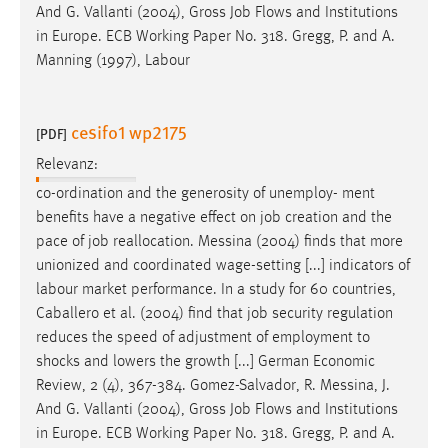
And G. Vallanti (2004), Gross
Job
Flows and Institutions
in Europe. ECB Working Paper No. 318. Gregg, P. and A.
Manning (1997), Labour
cesifo1 wp2175
[PDF]
Relevanz:
co-ordination and the generosity of unemploy- ment
benefits have a negative effect on
job
creation and the
pace of
job
reallocation. Messina (2004) finds that more
unionized and coordinated wage-setting [...] indicators of
labour market performance. In a study for 60 countries,
Caballero et al. (2004) find that
job
security regulation
reduces the speed of adjustment of employment to
shocks and lowers the growth [...] German Economic
Review, 2 (4), 367-384. Gomez-Salvador, R. Messina, J.
And G. Vallanti (2004), Gross
Job
Flows and Institutions
in Europe. ECB Working Paper No. 318. Gregg, P. and A.