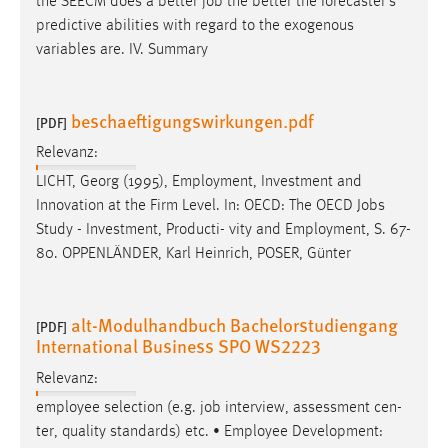
the SEECM does a better
job
the better the forecaster’s
predictive abilities with regard to the exogenous
variables are. IV. Summary
beschaeftigungswirkungen.pdf
[PDF]
Relevanz:
LICHT, Georg (1995), Employment, Investment and
Innovation at the Firm Level. In: OECD: The OECD
Jobs
Study - Investment, Producti- vity and Employment, S. 67-
80. OPPENLÄNDER, Karl Heinrich, POSER, Günter
alt-Modulhandbuch Bachelorstudiengang
[PDF]
International Business SPO WS2223
Relevanz:
employee selection (e.g.
job
interview, assessment cen-
ter, quality standards) etc. • Employee Development: