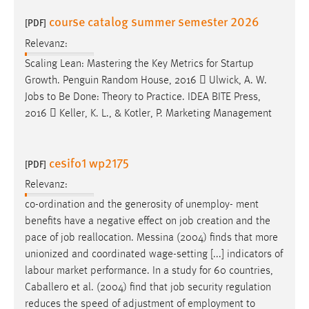
Conversion-Tracking
course catalog summer semester 2026
[PDF]
Cookie Laufzeit:
Relevanz:
3 Monate
Scaling Lean: Mastering the Key Metrics for Startup
Growth. Penguin Random House, 2016  Ulwick, A. W.
Facebook Pixel
Jobs
to Be Done: Theory to Practice. IDEA BITE Press,
2016  Keller, K. L., & Kotler, P. Marketing Management
Name:
_fbp
cesifo1 wp2175
[PDF]
Anbieter:
Facebook
Relevanz:
Zweck:
co-ordination and the generosity of unemploy- ment
Conversion-Tracking
benefits have a negative effect on
job
creation and the
pace of
job
reallocation. Messina (2004) finds that more
Cookie Laufzeit:
unionized and coordinated wage-setting [...] indicators of
3 Monate
labour market performance. In a study for 60 countries,
Caballero et al. (2004) find that
job
security regulation
reduces the speed of adjustment of employment to