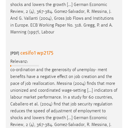
EXTERNE MEDIEN
shocks and lowers the growth [...] German Economic
Um Inhalte von Videoplattformen und Social Media
Review, 2 (4), 367-384. Gomez-Salvador, R. Messina, J.
Plattformen anzeigen zu können, werden von diesen
And G. Vallanti (2004), Gross
Job
Flows and Institutions
externen Medien Cookies gesetzt.
in Europe. ECB Working Paper No. 318. Gregg, P. and A.
Manning (1997), Labour
YouTube
cesifo1 wp2175
[PDF]
Vimeo
Relevanz:
co-ordination and the generosity of unemploy- ment
benefits have a negative effect on
job
creation and the
pace of
job
reallocation. Messina (2004) finds that more
unionized and coordinated wage-setting [...] indicators of
labour market performance. In a study for 60 countries,
Caballero et al. (2004) find that
job
security regulation
reduces the speed of adjustment of employment to
shocks and lowers the growth [...] German Economic
Review, 2 (4), 367-384. Gomez-Salvador, R. Messina, J.