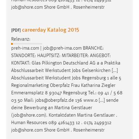
job
@shore.com Shore GmbH . Rosenheimerstr
careerday Katalog 2015
[PDF]
Relevanz:
preh-ima.com |
job
@preh-ima.com BRANCHE:
STANDORTE: HAUPTSITZ: MITARBEITER: ANGEBOT:
KONTAKT: Glas Pilkington Deutschland AG a a Praktika
Abschlussarbeit Werkstudent
Jobs
Gelsenkirchen [...]
Abschlussarbeit Werkstudent
Jobs
Regensburg 1 alle 5
Regionalmarketing Oberpfalz Frau Katharina Ziegler
Emmeramsplatz 8 93047 Regensburg Tel.: 09 41 / 5 68
03 50 Mail:
jobs
@oberpfalz.de 136 www.o [...] sende
deine Bewerbung an Martina Gerstlauer
(
job
@shore.com). Kontaktdaten Martina Gerstlauer .
Human Resources 089 4161433 12 . 0174 2499312
job
@shore.com Shore GmbH . Rosenheimerstr