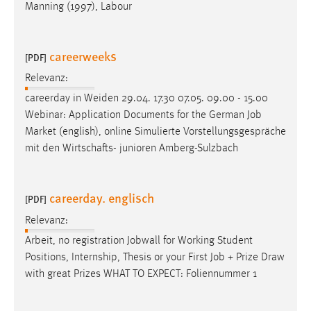
Manning (1997), Labour
careerweeks
[PDF]
Relevanz:
careerday in Weiden 29.04. 17.30 07.05. 09.00 - 15.00
Webinar: Application Documents for the German
Job
Market (english), online Simulierte Vorstellungsgespräche
mit den Wirtschafts- junioren Amberg-Sulzbach
careerday. englisch
[PDF]
Relevanz:
Arbeit, no registration Jobwall for Working Student
Positions, Internship, Thesis or your First
Job
+ Prize Draw
with great Prizes WHAT TO EXPECT: Foliennummer 1