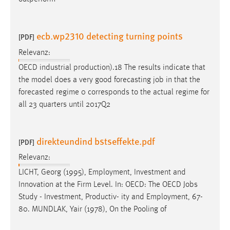
Cookie Laufzeit:
Max. 13 Monate
ecb.wp2310 detecting turning points
[PDF]
Relevanz:
OECD industrial production).18 The results indicate that
MARKETING
the model does a very good forecasting
job
in that the
Marketing Cookies werden von Drittanbietern
forecasted regime 0 corresponds to the actual regime for
verwendet, um personalisierte Werbung anzuzeigen.
all 23 quarters until 2017Q2
Sie tun dies, indem sie Besucher über Websites
hinweg verfolgen.
direkteundind bstseffekte.pdf
[PDF]
Google Ads
Relevanz:
Name:
LICHT, Georg (1995), Employment, Investment and
_gcl_au
Innovation at the Firm Level. In: OECD: The OECD
Jobs
Study - Investment, Productiv- ity and Employment, 67-
Anbieter:
80. MUNDLAK, Yair (1978), On the Pooling of
Google Ireland Limited
Zweck: