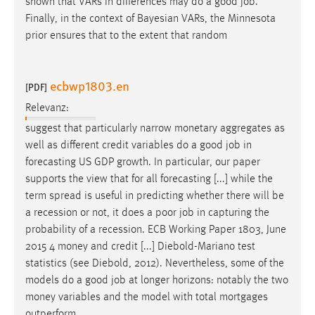
shown that VARs in differences may do a good
job
.
Zweck:
Finally, in the context of Bayesian VARs, the Minnesota
Dieser Cookie ist notwendig um sich an der Website
prior ensures that to the extent that random
einloggen zu können.
Cookie Laufzeit:
ecbwp1803.en
24 Stunden
[PDF]
Relevanz:
suggest that particularly narrow monetary aggregates as
STATISTIK
well as different credit variables do a good
job
in
Statistik Cookies erfassen Informationen anonym.
forecasting US GDP growth. In particular, our paper
Diese Informationen helfen uns zu verstehen, wie
supports the view that for all forecasting [...] while the
unsere Besucher unsere Website nutzen.
term spread is useful in predicting whether there will be
a recession or not, it does a poor
job
in capturing the
Matomo
probability of a recession. ECB Working Paper 1803, June
2015 4 money and credit [...] Diebold-Mariano test
Name:
statistics (see Diebold, 2012). Nevertheless, some of the
_pk_ref, _pk_cvar, _pk_id, _pk_ses
models do a good
job
at longer horizons: notably the two
money variables and the model with total mortgages
Zweck:
Zugriffsstatistik
outperform