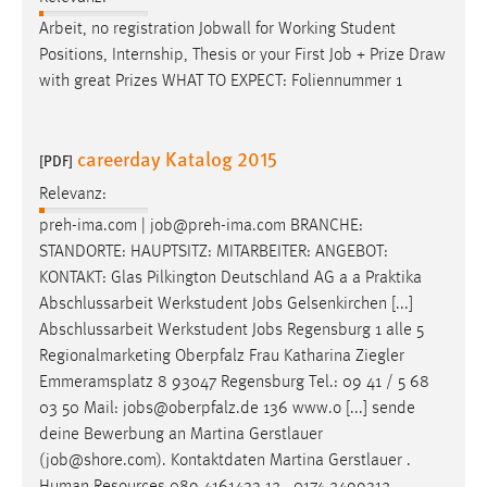
Arbeit, no registration Jobwall for Working Student
Positions, Internship, Thesis or your First
Job
+ Prize Draw
with great Prizes WHAT TO EXPECT: Foliennummer 1
careerday Katalog 2015
[PDF]
Relevanz:
preh-ima.com |
job
@preh-ima.com BRANCHE:
STANDORTE: HAUPTSITZ: MITARBEITER: ANGEBOT:
KONTAKT: Glas Pilkington Deutschland AG a a Praktika
Abschlussarbeit Werkstudent
Jobs
Gelsenkirchen [...]
Abschlussarbeit Werkstudent
Jobs
Regensburg 1 alle 5
Regionalmarketing Oberpfalz Frau Katharina Ziegler
Emmeramsplatz 8 93047 Regensburg Tel.: 09 41 / 5 68
03 50 Mail:
jobs
@oberpfalz.de 136 www.o [...] sende
deine Bewerbung an Martina Gerstlauer
(
job
@shore.com). Kontaktdaten Martina Gerstlauer .
Human Resources 089 4161433 12 . 0174 2499312