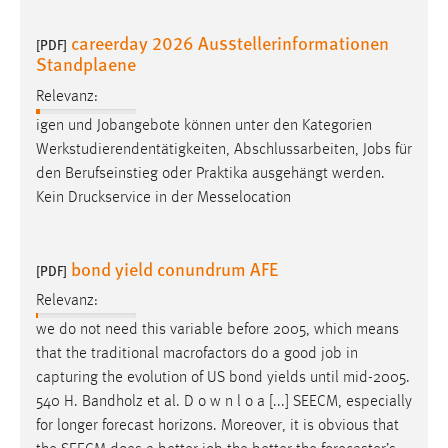
careerday 2026 Ausstellerinformationen
[PDF]
Standplaene
Relevanz:
igen und Jobangebote können unter den Kategorien
Werkstudierendentätigkeiten, Abschlussarbeiten,
Jobs
für
den Berufseinstieg oder Praktika ausgehängt werden.
Kein Druckservice in der Messelocation
bond yield conundrum AFE
[PDF]
Relevanz:
we do not need this variable before 2005, which means
that the traditional macrofactors do a good
job
in
capturing the evolution of US bond yields until mid-2005.
540 H. Bandholz et al. D o w n l o a [...] SEECM, especially
for longer forecast horizons. Moreover, it is obvious that