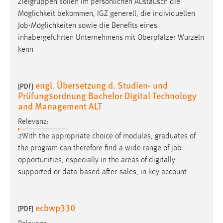
Zielgruppen sollen im persönlichen Austausch die
1 Jahr
Möglichkeit bekommen, IGZ generell, die individuellen
Job
-Möglichkeiten sowie die Benefits eines
Performance
inhabergeführten Unternehmens mit Oberpfälzer Wurzeln
kenn
Name:
staticfilecache
engl. Übersetzung d. Studien- und
[PDF]
Zweck:
Prüfungsordnung Bachelor Digital Technology
Für performante Seitenauslieferung wird in diesem Cookie
and Management ALT
gespeichert, ob man eingeloggt ist.
Relevanz:
Sprachpräferenz
2With the appropriate choice of modules, graduates of
the program can therefore find a wide range of
job
Name:
opportunities, especially in the areas of digitally
site-language-preference
supported or data-based after-sales, in key account
Zweck:
Das Cookie speichert die gewählte Sprache der Website.
ecbwp330
[PDF]
Cookie Laufzeit: