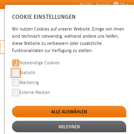
Zum Hauptinhalt springen
MyOTH
Kontakt
DE
COOKIE EINSTELLUNGEN
SUCHE
Wir nutzen Cookies auf unserer Website. Einige von ihnen
sind technisch notwendig, während andere uns helfen,
diese Website zu verbessern oder zusätzliche
JETZT BEWERBEN
Funktionalitäten zur Verfügung zu stellen.
Notwendige Cookies
SUCHE
Statistik
Marketing
FILTER
Externe Medien
Typ
ALLE AUSWÄHLEN
Erstellungsdatum
ABLEHNEN