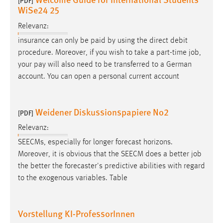
[PDF]
30 Tage
WiSe24 25
Relevanz:
Chat
insurance can only be paid by using the direct debit
Name:
procedure. Moreover, if you wish to take a part-time
job
,
MibewSessionID, MIBEW_UserID, mibew_locale, mibew-
your pay will also need to be transferred to a German
chat-frame-style-5e9dbeb1811c0446
account. You can open a personal current account
Zweck:
Wird benötigt um die Chatfunktion nutzen zu können.
Weidener Diskussionspapiere No2
[PDF]
Cookie Laufzeit:
Relevanz:
MibewSessionID, mibew-chat-frame-style-
SEECMs, especially for longer forecast horizons.
5e9dbeb1811c0446 = Sitzungslaufzeit, mibew_locale = 3
Jahre, MIBEW_UserID = 1 Jahr
Moreover, it is obvious that the SEECM does a better
job
the better the forecaster's predictive abilities with regard
to the exogenous variables. Table
Login
Name:
Vorstellung KI-ProfessorInnen
fe_user, be_user, be_lastLoginProvider