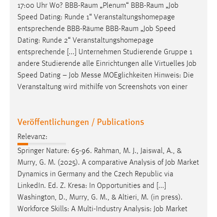
17:00 Uhr Wo? BBB-Raum „Plenum“ BBB-Raum „
Job
Cookie Laufzeit:
Speed Dating: Runde 1“ Veranstaltungshomepage
Max. 13 Monate
entsprechende BBB-Räume BBB-Raum „
Job
Speed
Dating: Runde 2“ Veranstaltungshomepage
entsprechende [...] Unternehmen Studierende Gruppe 1
andere Studierende alle Einrichtungen alle Virtuelles
Job
MARKETING
Speed Dating –
Job
Messe MOEglichkeiten Hinweis: Die
Marketing Cookies werden von Drittanbietern
Veranstaltung wird mithilfe von Screenshots von einer
verwendet, um personalisierte Werbung anzuzeigen.
Sie tun dies, indem sie Besucher über Websites
hinweg verfolgen.
Veröffentlichungen / Publications
Relevanz:
Google Ads
Springer Nature: 65-96. Rahman, M. J., Jaiswal, A., &
Name:
Murry, G. M. (2025). A comparative Analysis of
Job
Market
_gcl_au
Dynamics in Germany and the Czech Republic via
LinkedIn. Ed. Z. Kresa: In Opportunities and [...]
Anbieter:
Washington, D., Murry, G. M., & Altieri, M. (in press).
Google Ireland Limited
Workforce Skills: A Multi-Industry Analysis:
Job
Market
Zweck: