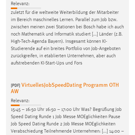
Relevanz:
Zweck:
Dieser Cookie ist notwendig um sich an der Website
zuletzt für die weltweite Weiterbildung der Mitarbeiter
einloggen zu können.
im Bereich maschinelles Lernen. Parallel zum
Job
bzw.
zwischen meinen zwei Stationen bei Bosch habe ich auch
Cookie Laufzeit:
noch Mathematik und Informatik studiert [...] Länder (z.B.
24 Stunden
High-Tech-Agenda Bayern). Insgesamt können KI-
Studierende auf ein breites Portfolio von
Job
-Angeboten
zurückgreifen, in etablierten Unternehmen, aber auch
STATISTIK
aufstrebenden KI-Start-Ups und Fors
Statistik Cookies erfassen Informationen anonym.
Diese Informationen helfen uns zu verstehen, wie
VirtuellesJobSpeedDating Programm OTH
unsere Besucher unsere Website nutzen.
[PDF]
AW
Matomo
Relevanz:
15:45 – 16:50 Uhr 16:50 – 17:00 Uhr Was? Begrüßung
Job
Name:
Speed Dating Runde 1
Job
Messe MOEglichkeiten Pause
_pk_ref, _pk_cvar, _pk_id, _pk_ses
Job
Speed Dating Runde 2
Job
Messe MOEglichkeiten
Zweck:
Verabschiedung Teilnehmende Unternehmen: [...] 14:00 –
Zugriffsstatistik