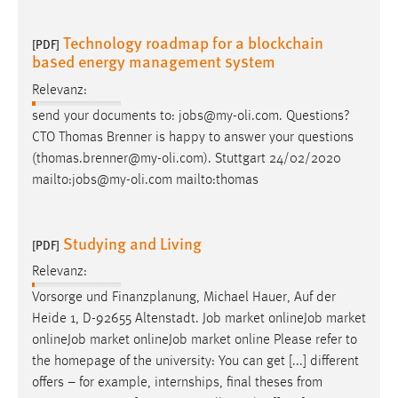
Technology roadmap for a blockchain
[PDF]
based energy management system
Relevanz:
send your documents to:
jobs
@my-oli.com. Questions?
CTO Thomas Brenner is happy to answer your questions
(thomas.brenner@my-oli.com). Stuttgart 24/02/2020
mailto:
jobs
@my-oli.com mailto:thomas
Studying and Living
[PDF]
Relevanz:
Vorsorge und Finanzplanung, Michael Hauer, Auf der
Heide 1, D-92655 Altenstadt.
Job
market online
Job
market
online
Job
market online
Job
market online Please refer to
the homepage of the university: You can get [...] different
offers – for example, internships, final theses from