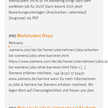
Werkstudent (m/w/d) im Marketing Klingt nach dem
1 Jahr
perfekten
Job
für Dich? Dann bewirb Dich jetzt!
Bewerbungsunterlagen (Anschreiben, Lebenslauf,
Performance
Zeugnisse) als PDF
Name:
staticfilecache
Werkstudent Dispo
[PDF]
Zweck:
Relevanz:
Für performante Seitenauslieferung wird in diesem Cookie
.siemens.com/de/de/home/unternehmen/
jobs
/arbeiten-
gespeichert, ob man eingeloggt ist.
bei-siemens/
jobs
-ohne-barrieren.html
https://www.siemens.com/de/de/home/unternehmen/
jobs
/ar
Sprachpräferenz
bei-siemens/
jobs
-ohne-barrieren.html Folie 1 [...]
Siemens erfahren möchtest. +49 (9131) 17 52430
Name:
www.siemens.de/karriere wenn Du mehr Informationen
site-language-preference
zu
Jobs
& Karriere bei Siemens erhalten möchtest. Wir
Zweck:
legen Wert auf Chancengleichheit und freuen uns über
Das Cookie speichert die gewählte Sprache der Website.
Cookie Laufzeit:
Welcome Guide for International Students