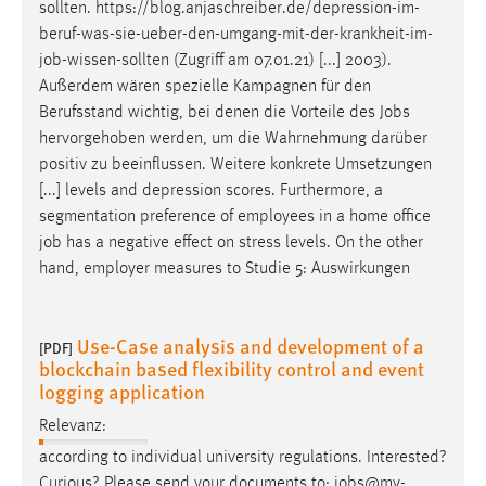
EXTERNE MEDIEN
sollten. https://blog.anjaschreiber.de/depression-im-
beruf-was-sie-ueber-den-umgang-mit-der-krankheit-im-
Um Inhalte von Videoplattformen und Social Media
job
-wissen-sollten (Zugriff am 07.01.21) [...] 2003).
Plattformen anzeigen zu können, werden von diesen
Außerdem wären spezielle Kampagnen für den
externen Medien Cookies gesetzt.
Berufsstand wichtig, bei denen die Vorteile des
Jobs
hervorgehoben werden, um die Wahrnehmung darüber
YouTube
positiv zu beeinflussen. Weitere konkrete Umsetzungen
[...] levels and depression scores. Furthermore, a
Vimeo
segmentation preference of employees in a home office
job
has a negative effect on stress levels. On the other
hand, employer measures to Studie 5: Auswirkungen
Use-Case analysis and development of a
[PDF]
blockchain based flexibility control and event
logging application
Relevanz:
according to individual university regulations. Interested?
Curious? Please send your documents to:
jobs
@my-