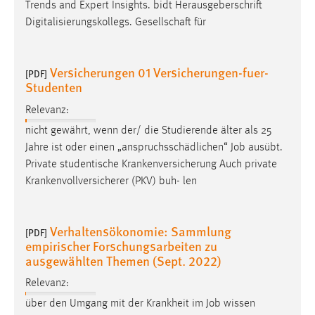
Trends and Expert Insights. bidt Herausgeberschrift
Conversion-Tracking
Digitalisierungskollegs. Gesellschaft für
Cookie Laufzeit:
3 Monate
Versicherungen 01 Versicherungen-fuer-
[PDF]
Studenten
Facebook Pixel
Relevanz:
Name:
nicht gewährt, wenn der/ die Studierende älter als 25
_fbp
Jahre ist oder einen „anspruchsschädlichen“
Job
ausübt.
Private studentische Krankenversicherung Auch private
Anbieter:
Krankenvollversicherer (PKV) buh- len
Facebook
Zweck:
Conversion-Tracking
Verhaltensökonomie: Sammlung
[PDF]
empirischer Forschungsarbeiten zu
Cookie Laufzeit:
ausgewählten Themen (Sept. 2022)
3 Monate
Relevanz:
über den Umgang mit der Krankheit im
Job
wissen