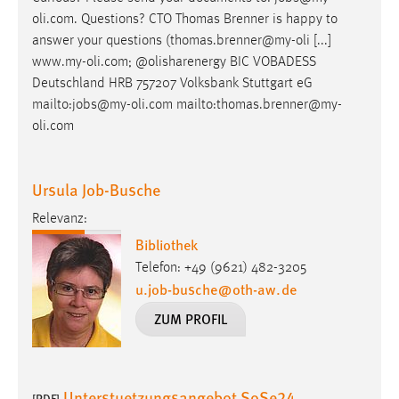
oli.com. Questions? CTO Thomas Brenner is happy to
answer your questions (thomas.brenner@my-oli [...]
www.my-oli.com; @olisharenergy BIC VOBADESS
Deutschland HRB 757207 Volksbank Stuttgart eG
mailto:
jobs
@my-oli.com mailto:thomas.brenner@my-
oli.com
Ursula Job-Busche
Relevanz:
Bibliothek
Telefon: +49 (9621) 482-3205
u.job-busche
@
oth-aw
.
de
ZUM PROFIL
Unterstuetzungsangebot SoSe24
[PDF]