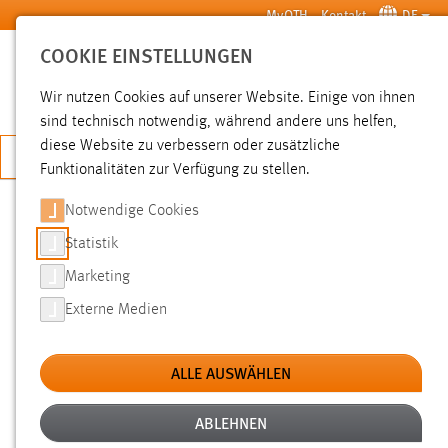
Zum Hauptinhalt springen
MyOTH
Kontakt
DE
COOKIE EINSTELLUNGEN
SUCHE
Wir nutzen Cookies auf unserer Website. Einige von ihnen
sind technisch notwendig, während andere uns helfen,
diese Website zu verbessern oder zusätzliche
JETZT BEWERBEN
Funktionalitäten zur Verfügung zu stellen.
Notwendige Cookies
SUCHE
Statistik
Marketing
FILTER
Externe Medien
Typ
ALLE AUSWÄHLEN
Erstellungsdatum
ABLEHNEN