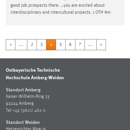
good
job
prospects there. …you are excited about
interdisciplinary and intercultural projects. 1 OTH Am
«
....
2
3
4
5
6
7
....
»
Ostbayerische Technische
Hochschule Amberg-Weiden
Standort Amberg
Kaiser-Wilhelm-Ring 23
92224 Amberg
Tel
+49 (9621) 482-0
Standort Weiden
Hetzenrichter Weg 15