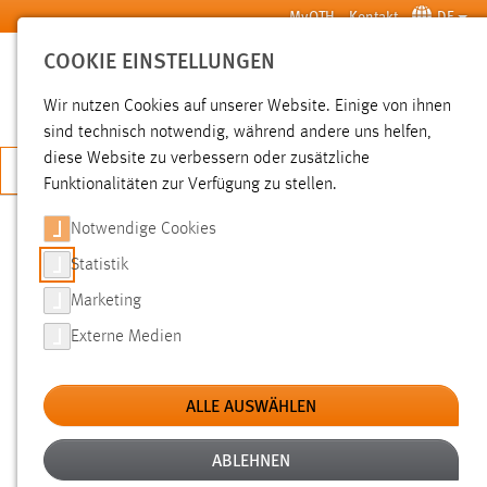
Zum Hauptinhalt springen
MyOTH
Kontakt
DE
COOKIE EINSTELLUNGEN
SUCHE
Wir nutzen Cookies auf unserer Website. Einige von ihnen
sind technisch notwendig, während andere uns helfen,
diese Website zu verbessern oder zusätzliche
JETZT BEWERBEN
Funktionalitäten zur Verfügung zu stellen.
Notwendige Cookies
SUCHE
Statistik
Marketing
FILTER
Externe Medien
Typ
ALLE AUSWÄHLEN
Erstellungsdatum
ABLEHNEN