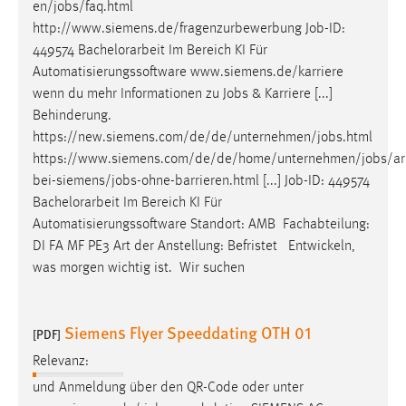
en/
jobs
/faq.html
http://www.siemens.de/fragenzurbewerbung
Job
-ID:
449574 Bachelorarbeit Im Bereich KI Für
Automatisierungssoftware www.siemens.de/karriere
wenn du mehr Informationen zu
Jobs
& Karriere [...]
Behinderung.
https://new.siemens.com/de/de/unternehmen/
jobs
.html
https://www.siemens.com/de/de/home/unternehmen/
jobs
/ar
bei-siemens/
jobs
-ohne-barrieren.html [...]
Job
-ID: 449574
Bachelorarbeit Im Bereich KI Für
Automatisierungssoftware Standort: AMB Fachabteilung:
DI FA MF PE3 Art der Anstellung: Befristet Entwickeln,
was morgen wichtig ist. Wir suchen
Siemens Flyer Speeddating OTH 01
[PDF]
Relevanz:
und Anmeldung über den QR-Code oder unter