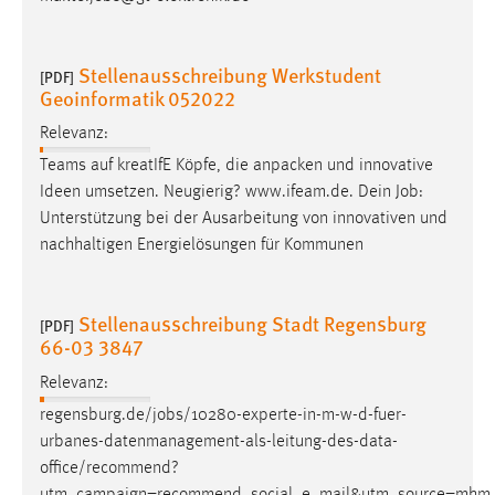
Zweck:
Dieser Cookie ist notwendig um sich an der Website
einloggen zu können.
Stellenausschreibung Werkstudent
[PDF]
Geoinformatik 052022
Cookie Laufzeit:
24 Stunden
Relevanz:
Teams auf kreatIfE Köpfe, die anpacken und innovative
Ideen umsetzen. Neugierig? www.ifeam.de. Dein
Job
:
STATISTIK
Unterstützung bei der Ausarbeitung von innovativen und
nachhaltigen Energielösungen für Kommunen
Statistik Cookies erfassen Informationen anonym.
Diese Informationen helfen uns zu verstehen, wie
unsere Besucher unsere Website nutzen.
Stellenausschreibung Stadt Regensburg
[PDF]
66-03 3847
Matomo
Relevanz:
Name:
regensburg.de/
jobs
/10280-experte-in-m-w-d-fuer-
_pk_ref, _pk_cvar, _pk_id, _pk_ses
urbanes-datenmanagement-als-leitung-des-data-
office/recommend?
Zweck:
Zugriffsstatistik
utm_campaign=recommend_social_e_mail&utm_source=mhm