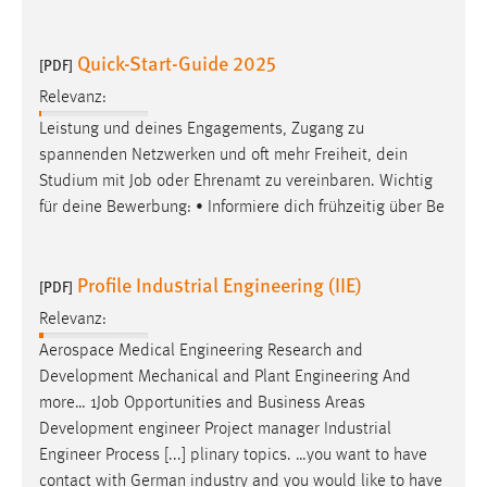
Quick-Start-Guide 2025
[PDF]
Relevanz:
Leistung und deines Engagements, Zugang zu
spannenden Netzwerken und oft mehr Freiheit, dein
Studium mit
Job
oder Ehrenamt zu vereinbaren. Wichtig
für deine Bewerbung: • Informiere dich frühzeitig über Be
Profile Industrial Engineering (IIE)
[PDF]
Relevanz:
Aerospace Medical Engineering Research and
Development Mechanical and Plant Engineering And
more… 1
Job
Opportunities and Business Areas
Development engineer Project manager Industrial
Engineer Process [...] plinary topics. …you want to have
contact with German industry and you would like to have