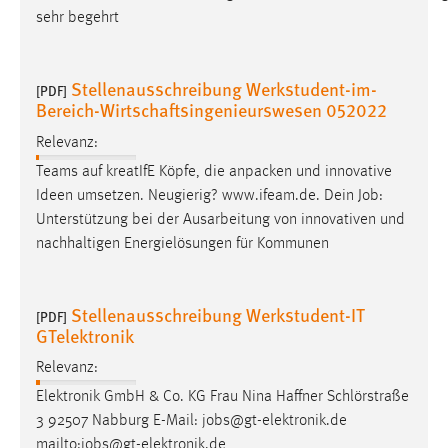
30 Tage
sehr begehrt
Chat
Stellenausschreibung Werkstudent-im-
[PDF]
Name:
Bereich-Wirtschaftsingenieurswesen 052022
MibewSessionID, MIBEW_UserID, mibew_locale, mibew-
Relevanz:
chat-frame-style-5e9dbeb1811c0446
Teams auf kreatIfE Köpfe, die anpacken und innovative
Zweck:
Ideen umsetzen. Neugierig? www.ifeam.de. Dein
Job
:
Wird benötigt um die Chatfunktion nutzen zu können.
Unterstützung bei der Ausarbeitung von innovativen und
Cookie Laufzeit:
nachhaltigen Energielösungen für Kommunen
MibewSessionID, mibew-chat-frame-style-
5e9dbeb1811c0446 = Sitzungslaufzeit, mibew_locale = 3
Jahre, MIBEW_UserID = 1 Jahr
Stellenausschreibung Werkstudent-IT
[PDF]
GTelektronik
Login
Relevanz:
Elektronik GmbH & Co. KG Frau Nina Haffner Schlörstraße
Name:
3 92507 Nabburg E-Mail:
jobs
@gt-elektronik.de
fe_user, be_user, be_lastLoginProvider
mailto:
jobs
@gt-elektronik.de