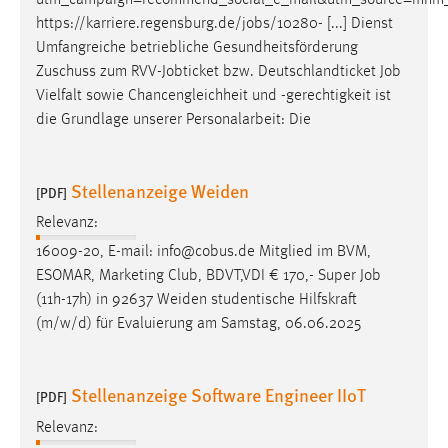
https://karriere.regensburg.de/
jobs
/10280- [...] Dienst
Cookie Laufzeit:
Umfangreiche betriebliche Gesundheitsförderung
Max. 13 Monate
Zuschuss zum RVV-Jobticket bzw. Deutschlandticket
Job
Vielfalt sowie Chancengleichheit und -gerechtigkeit ist
die Grundlage unserer Personalarbeit: Die
MARKETING
Marketing Cookies werden von Drittanbietern
Stellenanzeige Weiden
[PDF]
verwendet, um personalisierte Werbung anzuzeigen.
Sie tun dies, indem sie Besucher über Websites
Relevanz:
hinweg verfolgen.
16009-20, E-mail: info@cobus.de Mitglied im BVM,
ESOMAR, Marketing Club, BDVT,VDI € 170,- Super
Job
Google Ads
(11h-17h) in 92637 Weiden studentische Hilfskraft
(m/w/d) für Evaluierung am Samstag, 06.06.2025
Name:
_gcl_au
Anbieter:
Stellenanzeige Software Engineer IIoT
[PDF]
Google Ireland Limited
Relevanz:
Zweck: