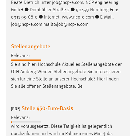
Beate Dietrich unter
job
@ncp-e.com. NCP engineering
Conversion-Tracking
GmbH ● Dombühler Straße 2 ● 90449 Nürnberg Fon:
0911 99 68-0 ● Internet: www.ncp-e.com ● E-Mail:
Cookie Laufzeit:
3 Monate
job
@ncp-e.com mailto:
job
@ncp-e.com
Facebook Pixel
Stellenangebote
Name:
Relevanz:
_fbp
Sie sind hier: Hochschule Aktuelles Stellenangebote der
Anbieter:
OTH Amberg-Weiden Stellenangebote Sie interessieren
Facebook
sich für eine Stelle an unserer Hochschule? Hier finden
Sie alle offenen Stellenangebote. Be
Zweck:
Conversion-Tracking
Stelle 450-Euro-Basis
Cookie Laufzeit:
[PDF]
3 Monate
Relevanz:
wird vorausgesetzt. Diese Tätigkeit ist gelegentlich
durchzuführen und wird im Rahmen eines Mini-
Jobs