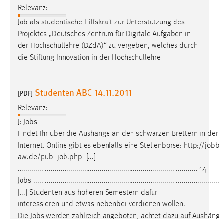
Relevanz:
1 Jahr
Job
als studentische Hilfskraft zur Unterstützung des
Projektes „Deutsches Zentrum für Digitale Aufgaben in
Performance
der Hochschullehre (DZdA)“ zu vergeben, welches durch
Name:
die Stiftung Innovation in der Hochschullehre
staticfilecache
Zweck:
Studenten ABC 14.11.2011
[PDF]
Für performante Seitenauslieferung wird in diesem Cookie
gespeichert, ob man eingeloggt ist.
Relevanz:
J:
Jobs
Sprachpräferenz
Findet Ihr über die Aushänge an den schwarzen Brettern in de
Internet. Online gibt es ebenfalls eine Stellenbörse: http://jo
Name:
aw.de/pub_
job
.php [...]
site-language-preference
............................................................................................ 14
Jobs
...............................................................................................
Zweck:
[...] Studenten aus höheren Semestern dafür
Das Cookie speichert die gewählte Sprache der Website.
interessieren und etwas nebenbei verdienen wollen.
Cookie Laufzeit:
Die
Jobs
werden zahlreich angeboten, achtet dazu auf Aushäng