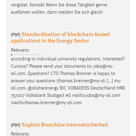
EXTERNE MEDIEN
vergütet. Kontakt Wenn Sie diese Tätigkeit gerne
Um Inhalte von Videoplattformen und Social Media
ausführen wollen, dann melden Sie sich gleich
Plattformen anzeigen zu können, werden von diesen
externen Medien Cookies gesetzt.
Standardization of blockchain-based
[PDF]
applications in the Energy Sector
YouTube
Relevanz:
Vimeo
according to individual university regulations. Interested?
Curious? Please send your documents to:
jobs
@my-
oli.com. Questions? CTO Thomas Brenner is happy to
answer your questions (thomas.brenner@my-oli [...] my-
oli.com; @olisharenergy BIC VOBADESS Deutschland HRB
757207 Volksbank Stuttgart eG mailto:
jobs
@my-oli.com
mailto:thomas.brenner@my-oli.com
Sophos Broschüre Internetsicherheit
[PDF]
Relevanz: