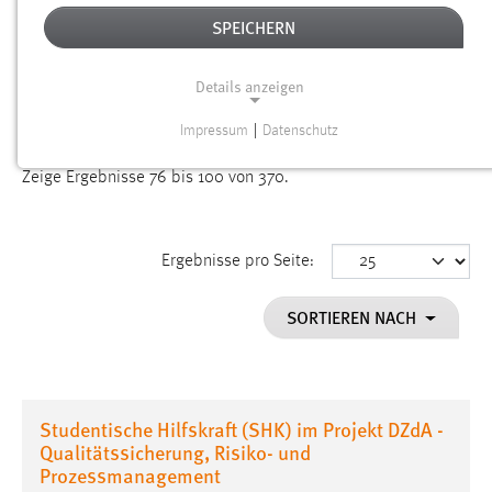
SPEICHERN
Alter
Details anzeigen
SUCHEN
Impressum
|
Datenschutz
NOTWENDIGE COOKIES
Gesucht nach "Jobs".
Es wurden 370 Ergebnisse gefunden.
Zeige Ergebnisse 76 bis 100 von 370.
Notwendige Cookies ermöglichen grundlegende
Funktionen und sind für die einwandfreie Funktion der
Website erforderlich.
Ergebnisse pro Seite:
Einverständnis
SORTIEREN NACH
Name:
cookie_consent
Zweck:
Dieser Cookie speichert die ausgewählten Einverständnis-
Studentische Hilfskraft (SHK) im Projekt DZdA -
Optionen des Benutzers
Qualitätssicherung, Risiko- und
Prozessmanagement
Cookie Laufzeit: