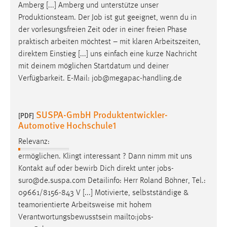
Amberg [...] Amberg und unterstütze unser
Produktionsteam. Der
Job
ist gut geeignet, wenn du in
der vorlesungsfreien Zeit oder in einer freien Phase
praktisch arbeiten möchtest – mit klaren Arbeitszeiten,
direktem Einstieg [...] uns einfach eine kurze Nachricht
mit deinem möglichen Startdatum und deiner
Verfügbarkeit. E-Mail:
job
@megapac-handling.de
SUSPA-GmbH Produktentwickler-
[PDF]
Automotive Hochschule1
Relevanz:
ermöglichen. Klingt interessant ? Dann nimm mit uns
Kontakt auf oder bewirb Dich direkt unter
jobs
-
suro@de.suspa.com Detailinfo: Herr Roland Böhner, Tel.:
09661/8156-843 V [...] Motivierte, selbstständige &
teamorientierte Arbeitsweise mit hohem
Verantwortungsbewusstsein mailto:
jobs
-