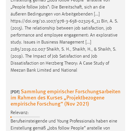
Einstellung gemäß „
Jobs
follow People“ anstelle von
„People follow
Jobs
“: Die Bereitschaft, sich an die
äußeren Bedingungen von Arbeitgebenden [...]
https://doi.org/10.1007/978-3-658-02325-6_11 Bin, A. S.
(2015). The relationship between
job
satisfaction,
job
performance and employee engagement: An explorative
study. Issues in Business Management [...]
2185/2019.02.007 Shaikh, S. H., Shaikh, H., & Shaikh, S.
(2019). The Impact of
Job
Satisfaction and
Job
Dissatisfaction on Herzberg Theory: A Case Study of
Meezan Bank Limited and National
Sammlung empirischer Forschungsarbeiten
[PDF]
im Rahmen des Kurses „Projektbezogene
empirische Forschung“ (Nov 2021)
Relevanz:
Berufseinsteigende und Young Professionals haben eine
Einstellung gemäß „
Jobs
follow People“ anstelle von