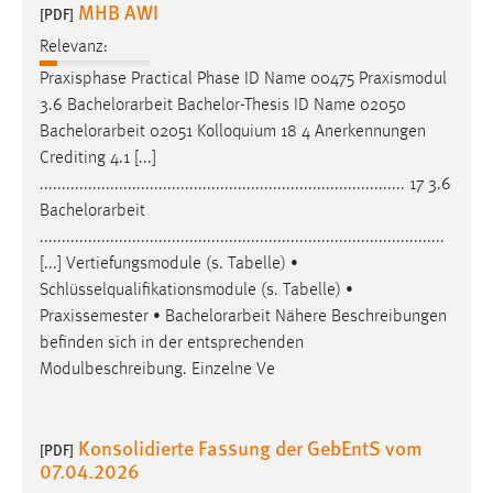
MHB AWI
[PDF]
Relevanz:
Praxisphase Practical Phase ID Name 00475 Praxismodul
3.6
Bachelorarbeit
Bachelor-Thesis ID Name 02050
Bachelorarbeit
02051 Kolloquium 18 4 Anerkennungen
Crediting 4.1 [...]
................................................................................... 17 3.6
Bachelorarbeit
............................................................................................
[...] Vertiefungsmodule (s. Tabelle) •
Schlüsselqualifikationsmodule (s. Tabelle) •
Praxissemester •
Bachelorarbeit
Nähere Beschreibungen
befinden sich in der entsprechenden
Modulbeschreibung. Einzelne Ve
Konsolidierte Fassung der GebEntS vom
[PDF]
07.04.2026