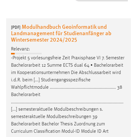
1 Jahr
Performance
Modulhandbuch Geoinformatik und
[PDF]
Landmanagement für Studienanfänger ab
Name:
Wintersemester 2024/2025
staticfilecache
Relevanz:
Zweck:
-Projekt 5 vorlesungsfreie Zeit Praxisphase VI 7. Semester
Für performante Seitenauslieferung wird in diesem Cookie
Bachelorarbeit
12 Summe ECTS dual 64 •
Bachelorarbeit
gespeichert, ob man eingeloggt ist.
im Kooperationsunternehmen Die Abschlussarbeit wird
i.d.R. beim [...] Studiengangsspezifische
Sprachpräferenz
Wahlpflichtmodule ...................................................... 38
Bachelorarbeit
Name:
............................................................................................
site-language-preference
[...] semesteraktuelle Modulbeschreibungen s.
Zweck:
semesteraktuelle Modulbeschreibungen 39
Das Cookie speichert die gewählte Sprache der Website.
Bachelorarbeit
Bachelor Thesis Zuordnung zum
Curriculum Classification Modul-ID Module ID Art
Cookie Laufzeit: