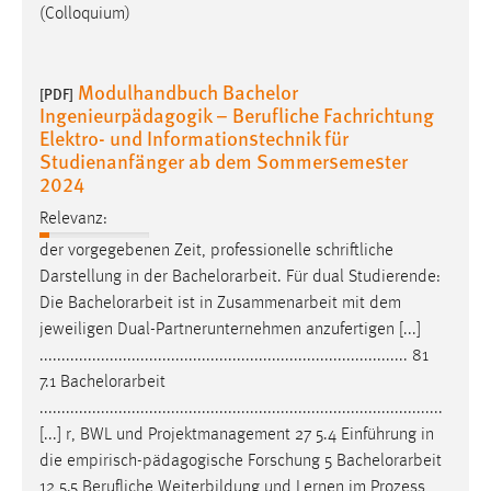
EXTERNE MEDIEN
(Colloquium)
Um Inhalte von Videoplattformen und Social Media
Plattformen anzeigen zu können, werden von diesen
Modulhandbuch Bachelor
[PDF]
externen Medien Cookies gesetzt.
Ingenieurpädagogik – Berufliche Fachrichtung
Elektro- und Informationstechnik für
YouTube
Studienanfänger ab dem Sommersemester
2024
Vimeo
Relevanz:
der vorgegebenen Zeit, professionelle schriftliche
Darstellung in der
Bachelorarbeit
. Für dual Studierende:
Die
Bachelorarbeit
ist in Zusammenarbeit mit dem
jeweiligen Dual-Partnerunternehmen anzufertigen [...]
.................................................................................... 81
7.1
Bachelorarbeit
............................................................................................
[...] r, BWL und Projektmanagement 27 5.4 Einführung in
die empirisch-pädagogische Forschung 5
Bachelorarbeit
12 5.5 Berufliche Weiterbildung und Lernen im Prozess