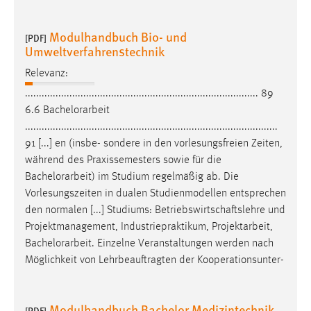
30 Tage
Modulhandbuch Bio- und
[PDF]
Chat
Umweltverfahrenstechnik
Name:
Relevanz:
MibewSessionID, MIBEW_UserID, mibew_locale, mibew-
.................................................................................... 89
chat-frame-style-5e9dbeb1811c0446
6.6
Bachelorarbeit
...........................................................................................
Zweck:
Wird benötigt um die Chatfunktion nutzen zu können.
91 [...] en (insbe- sondere in den vorlesungsfreien Zeiten,
während des Praxissemesters sowie für die
Cookie Laufzeit:
Bachelorarbeit
) im Studium regelmäßig ab. Die
MibewSessionID, mibew-chat-frame-style-
Vorlesungszeiten in dualen Studienmodellen entsprechen
5e9dbeb1811c0446 = Sitzungslaufzeit, mibew_locale = 3
den normalen [...] Studiums: Betriebswirtschaftslehre und
Jahre, MIBEW_UserID = 1 Jahr
Projektmanagement, Industriepraktikum, Projektarbeit,
Bachelorarbeit
. Einzelne Veranstaltungen werden nach
Login
Möglichkeit von Lehrbeauftragten der Kooperationsunter-
Name:
fe_user, be_user, be_lastLoginProvider
Modulhandbuch Bachelor Medizintechnik
[PDF]