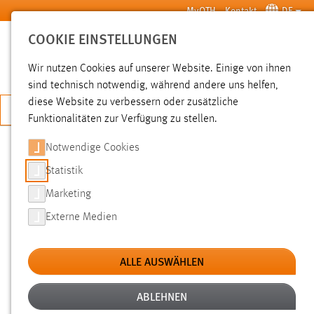
Zum Hauptinhalt springen
MyOTH
Kontakt
DE
COOKIE EINSTELLUNGEN
SUCHE
Wir nutzen Cookies auf unserer Website. Einige von ihnen
sind technisch notwendig, während andere uns helfen,
diese Website zu verbessern oder zusätzliche
JETZT BEWERBEN
Funktionalitäten zur Verfügung zu stellen.
Notwendige Cookies
SUCHE
Statistik
Marketing
FILTER
Externe Medien
Typ
ALLE AUSWÄHLEN
Erstellungsdatum
ABLEHNEN