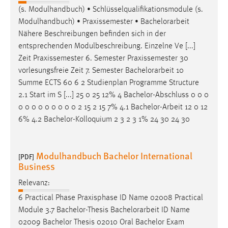
(s. Modulhandbuch) • Schlüsselqualifikationsmodule (s.
Conversion-Tracking
Modulhandbuch) • Praxissemester •
Bachelorarbeit
Cookie Laufzeit:
Nähere Beschreibungen befinden sich in der
3 Monate
entsprechenden Modulbeschreibung. Einzelne Ve [...]
Zeit Praxissemester 6. Semester Praxissemester 30
Facebook Pixel
vorlesungsfreie Zeit 7. Semester
Bachelorarbeit
10
Summe ECTS 60 6 2 Studienplan Programme Structure
Name:
2.1 Start im S [...] 25 0 25 12% 4 Bachelor-Abschluss 0 0 0
_fbp
0 0 0 0 0 0 0 0 0 2 15 2 15 7% 4.1
Bachelor-Arbeit
12 0 12
6% 4.2 Bachelor-Kolloquium 2 3 2 3 1% 24 30 24 30
Anbieter:
Facebook
Zweck:
Modulhandbuch Bachelor International
[PDF]
Conversion-Tracking
Business
Cookie Laufzeit:
Relevanz:
3 Monate
6 Practical Phase Praxisphase ID Name 02008 Practical
Module 3.7 Bachelor-Thesis
Bachelorarbeit
ID Name
02009 Bachelor Thesis 02010 Oral Bachelor Exam