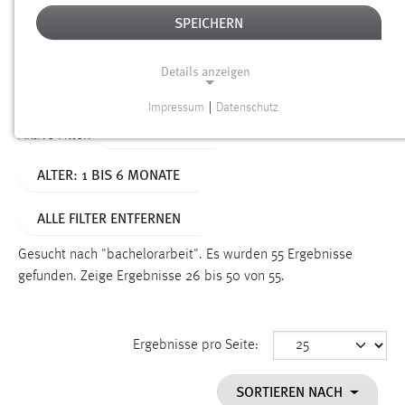
SPEICHERN
Alter
Details anzeigen
SUCHEN
Impressum
|
Datenschutz
NOTWENDIGE COOKIES
TYP: DATEIEN
Aktive Filter:
Notwendige Cookies ermöglichen grundlegende
ALTER: 1 BIS 6 MONATE
Funktionen und sind für die einwandfreie Funktion der
Website erforderlich.
ALLE FILTER ENTFERNEN
Einverständnis
Gesucht nach "bachelorarbeit".
Es wurden 55 Ergebnisse
Name:
gefunden.
Zeige Ergebnisse 26 bis 50 von 55.
cookie_consent
Zweck:
Ergebnisse pro Seite:
Dieser Cookie speichert die ausgewählten Einverständnis-
Optionen des Benutzers
SORTIEREN NACH
Cookie Laufzeit: