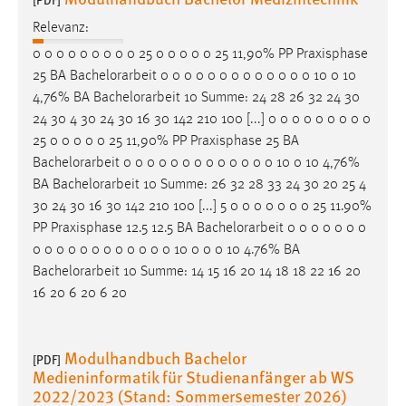
Zweck:
Relevanz:
Dieser Cookie ist notwendig um sich an der Website
0 0 0 0 0 0 0 0 0 25 0 0 0 0 0 25 11,90% PP Praxisphase
einloggen zu können.
25 BA
Bachelorarbeit
0 0 0 0 0 0 0 0 0 0 0 0 0 10 0 10
Cookie Laufzeit:
4,76% BA
Bachelorarbeit
10 Summe: 24 28 26 32 24 30
24 Stunden
24 30 4 30 24 30 16 30 142 210 100 [...] 0 0 0 0 0 0 0 0 0
25 0 0 0 0 0 25 11,90% PP Praxisphase 25 BA
Bachelorarbeit
0 0 0 0 0 0 0 0 0 0 0 0 0 10 0 10 4,76%
STATISTIK
BA
Bachelorarbeit
10 Summe: 26 32 28 33 24 30 20 25 4
30 24 30 16 30 142 210 100 [...] 5 0 0 0 0 0 0 0 25 11.90%
Statistik Cookies erfassen Informationen anonym.
PP Praxisphase 12.5 12.5 BA
Bachelorarbeit
0 0 0 0 0 0 0
Diese Informationen helfen uns zu verstehen, wie
0 0 0 0 0 0 0 0 0 0 0 0 10 0 0 0 10 4.76% BA
unsere Besucher unsere Website nutzen.
Bachelorarbeit
10 Summe: 14 15 16 20 14 18 18 22 16 20
Matomo
16 20 6 20 6 20
Name:
_pk_ref, _pk_cvar, _pk_id, _pk_ses
Modulhandbuch Bachelor
[PDF]
Medieninformatik für Studienanfänger ab WS
Zweck:
2022/2023 (Stand: Sommersemester 2026)
Zugriffsstatistik