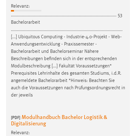
Relevanz:
Cookie Laufzeit:
....................................................................................... 53
Max. 13 Monate
Bachelorarbeit
............................................................................................
[...] Ubiquitous Computing - Industrie-4.0-Projekt - Web-
MARKETING
Anwendungsentwicklung - Praxissemester -
Marketing Cookies werden von Drittanbietern
Bachelorarbeit
und Bachelorseminar Nähere
verwendet, um personalisierte Werbung anzuzeigen.
Beschreibungen befinden sich in der entsprechenden
Sie tun dies, indem sie Besucher über Websites
Modulbeschreibung [...] Fakultät Voraussetzungen*
hinweg verfolgen.
Prerequisites Lehrinhalte des gesamten Studiums, i.d.R.
angemeldete
Bachelorarbeit
*Hinweis: Beachten Sie
Google Ads
auch die Voraussetzungen nach Prüfungsordnungsrecht in
der jeweils
Name:
_gcl_au
Modulhandbuch Bachelor Logistik &
[PDF]
Anbieter:
Digitalisierung
Google Ireland Limited
Relevanz:
Zweck: