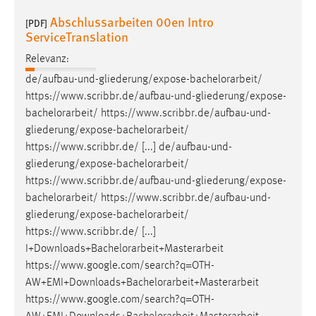
Abschlussarbeiten 00en Intro
[PDF]
Cookie Laufzeit:
ServiceTranslation
Max. 13 Monate
Relevanz:
de/aufbau-und-gliederung/expose-
bachelorarbeit
/
MARKETING
https://www.scribbr.de/aufbau-und-gliederung/expose-
bachelorarbeit
/ https://www.scribbr.de/aufbau-und-
Marketing Cookies werden von Drittanbietern
gliederung/expose-
bachelorarbeit
/
verwendet, um personalisierte Werbung anzuzeigen.
https://www.scribbr.de/ [...] de/aufbau-und-
Sie tun dies, indem sie Besucher über Websites
gliederung/expose-
bachelorarbeit
/
hinweg verfolgen.
https://www.scribbr.de/aufbau-und-gliederung/expose-
bachelorarbeit
/ https://www.scribbr.de/aufbau-und-
Google Ads
gliederung/expose-
bachelorarbeit
/
Name:
https://www.scribbr.de/ [...]
_gcl_au
I+Downloads+
Bachelorarbeit
+Masterarbeit
https://www.google.com/search?q=OTH-
Anbieter:
AW+EMI+Downloads+
Bachelorarbeit
+Masterarbeit
Google Ireland Limited
https://www.google.com/search?q=OTH-
Zweck: