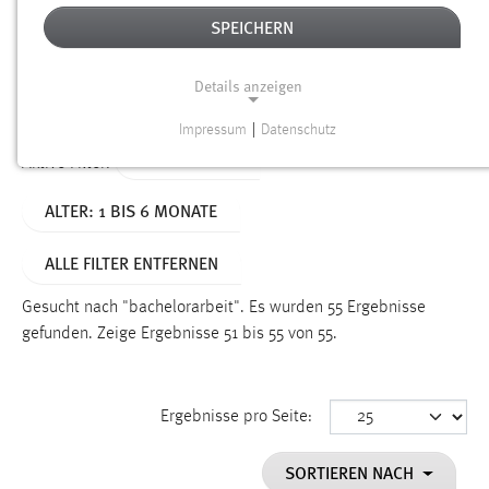
SPEICHERN
Alter
Details anzeigen
SUCHEN
Impressum
|
Datenschutz
NOTWENDIGE COOKIES
TYP: DATEIEN
Aktive Filter:
Notwendige Cookies ermöglichen grundlegende
ALTER: 1 BIS 6 MONATE
Funktionen und sind für die einwandfreie Funktion der
Website erforderlich.
ALLE FILTER ENTFERNEN
Einverständnis
Gesucht nach "bachelorarbeit".
Es wurden 55 Ergebnisse
Name:
gefunden.
Zeige Ergebnisse 51 bis 55 von 55.
cookie_consent
Zweck:
Ergebnisse pro Seite:
Dieser Cookie speichert die ausgewählten Einverständnis-
Optionen des Benutzers
SORTIEREN NACH
Cookie Laufzeit: