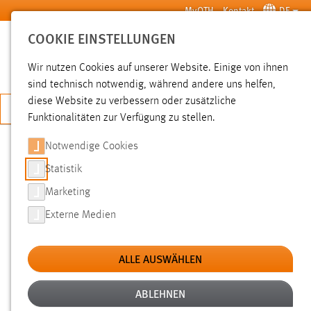
Zum Hauptinhalt springen
MyOTH
Kontakt
DE
COOKIE EINSTELLUNGEN
SUCHE
Wir nutzen Cookies auf unserer Website. Einige von ihnen
sind technisch notwendig, während andere uns helfen,
diese Website zu verbessern oder zusätzliche
JETZT BEWERBEN
Funktionalitäten zur Verfügung zu stellen.
Notwendige Cookies
SUCHE
Statistik
Marketing
FILTER
Externe Medien
Typ
ALLE AUSWÄHLEN
Erstellungsdatum
ABLEHNEN