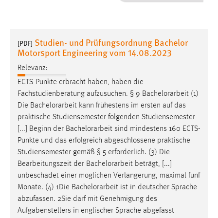
1 Jahr
Performance
Studien- und Prüfungsordnung Bachelor
[PDF]
Motorsport Engineering vom 14.08.2023
Name:
staticfilecache
Relevanz:
ECTS-Punkte erbracht haben, haben die
Zweck:
Fachstudienberatung aufzusuchen. § 9
Bachelorarbeit
(1)
Für performante Seitenauslieferung wird in diesem Cookie
Die
Bachelorarbeit
kann frühestens im ersten auf das
gespeichert, ob man eingeloggt ist.
praktische Studiensemester folgenden Studiensemester
[...] Beginn der
Bachelorarbeit
sind mindestens 160 ECTS-
Sprachpräferenz
Punkte und das erfolgreich abgeschlossene praktische
Studiensemester gemäß § 5 erforderlich. (3) Die
Name:
Bearbeitungszeit der
Bachelorarbeit
beträgt, [...]
site-language-preference
unbeschadet einer möglichen Verlängerung, maximal fünf
Zweck:
Monate. (4) 1Die
Bachelorarbeit
ist in deutscher Sprache
Das Cookie speichert die gewählte Sprache der Website.
abzufassen. 2Sie darf mit Genehmigung des
Cookie Laufzeit:
Aufgabenstellers in englischer Sprache abgefasst