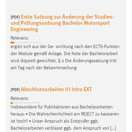
30 Tage
Erste Satzung zur Änderung der Studien-
[PDF]
Chat
und Prüfungsordnung Bachelor Motorsport
Engineering
Name:
MibewSessionID, MIBEW_UserID, mibew_locale, mibew-
Relevanz:
chat-frame-style-5e9dbeb1811c0446
ergibt sich aus der Ge- wichtung nach den ECTS-Punkten
der Module gemäß Anlage. Die Note der
Bachelorarbeit
Zweck:
Wird benötigt um die Chatfunktion nutzen zu können.
wird doppelt gewichtet. § 2 Die Änderungssatzung tritt
am Tag nach der Bekanntmachung
Cookie Laufzeit:
MibewSessionID, mibew-chat-frame-style-
5e9dbeb1811c0446 = Sitzungslaufzeit, mibew_locale = 3
Abschlussarbeiten 01 Intro EXT
[PDF]
Jahre, MIBEW_UserID = 1 Jahr
Relevanz:
Login
Insbesondere für Publikationen aus
Bachelorarbeiten
heraus: ▪ Die Wahrscheinlichkeit ein REJECT zu kassieren
Name:
ist hoch!! ▪ Unser Anspruch als Erstprüfer ggb.
fe_user, be_user, be_lastLoginProvider
Bachelorarbeiten
verblasst ggb. dem Anspruch von [...]