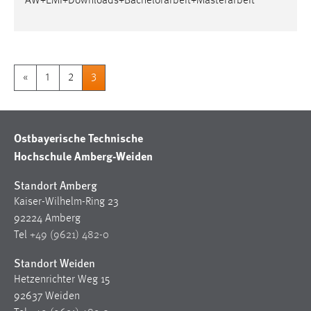
AW+EMI+Downloads+
Bachelorarbeit
+Masterarbeit
Conversion-Tracking
Cookie Laufzeit:
3 Monate
«
1
2
3
Facebook Pixel
Name:
Ostbayerische Technische
_fbp
Hochschule Amberg-Weiden
Anbieter:
Facebook
Standort Amberg
Kaiser-Wilhelm-Ring 23
Zweck:
92224 Amberg
Conversion-Tracking
Tel
+49 (9621) 482-0
Cookie Laufzeit:
Standort Weiden
3 Monate
Hetzenrichter Weg 15
92637 Weiden