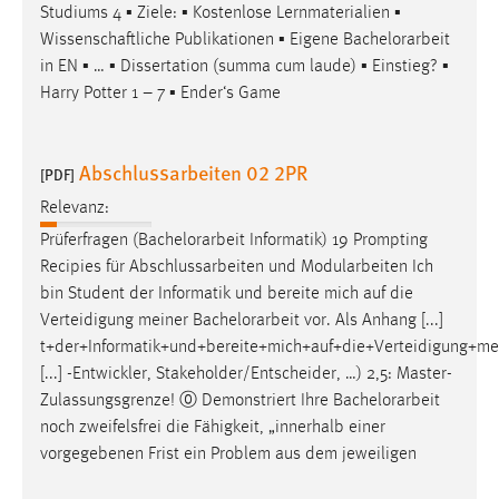
Studiums 4 ▪ Ziele: ▪ Kostenlose Lernmaterialien ▪
Zweck:
Wissenschaftliche Publikationen ▪ Eigene
Bachelorarbeit
Dieser Cookie ist notwendig um sich an der Website
in EN ▪ … ▪ Dissertation (summa cum laude) ▪ Einstieg? ▪
einloggen zu können.
Harry Potter 1 – 7 ▪ Ender‘s Game
Cookie Laufzeit:
24 Stunden
Abschlussarbeiten 02 2PR
[PDF]
Relevanz:
STATISTIK
Prüferfragen (
Bachelorarbeit
Informatik) 19 Prompting
Statistik Cookies erfassen Informationen anonym.
Recipies für Abschlussarbeiten und Modularbeiten Ich
Diese Informationen helfen uns zu verstehen, wie
bin Student der Informatik und bereite mich auf die
unsere Besucher unsere Website nutzen.
Verteidigung meiner
Bachelorarbeit
vor. Als Anhang [...]
t+der+Informatik+und+bereite+mich+auf+die+Verteidigung+me
Matomo
[...] -Entwickler, Stakeholder/Entscheider, …) 2,5: Master-
Zulassungsgrenze! ⓪ Demonstriert Ihre
Bachelorarbeit
Name:
noch zweifelsfrei die Fähigkeit, „innerhalb einer
_pk_ref, _pk_cvar, _pk_id, _pk_ses
vorgegebenen Frist ein Problem aus dem jeweiligen
Zweck:
Zugriffsstatistik