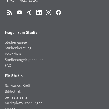
Tel
+49 (9621) 482-0
EXTERNE MEDIEN
Um Inhalte von Videoplattformen und Social Media
RSS
YouTube
Xing
LinkedIn
Instagram
Facebook
Plattformen anzeigen zu können, werden von diesen
externen Medien Cookies gesetzt.
Fragen zum Studium
YouTube
Studiengänge
Vimeo
Studienberatung
Bewerben
Studienangelegenheiten
FAQ
Für Studis
Schwarzes Brett
Bibliothek
Semesterzeiten
Marktplatz/Wohnungen