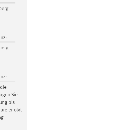
erg-
nz:
erg-
nz:
 die
tragen Sie
rung bis
are erfolgt
ng