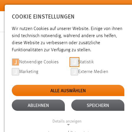
Zum Hauptinhalt springen
COOKIE EINSTELLUNGEN
Wir nutzen Cookies auf unserer Website. Einige von ihnen
sind technisch notwendig, während andere uns helfen,
diese Website zu verbessern oder zusätzliche
SUCHE
Funktionalitäten zur Verfügung zu stellen.
Notwendige Cookies
Statistik
Marketing
Externe Medien
ALLE AUSWÄHLEN
TYP: DATEIEN
ALTER: 1 BIS 6 MONATE
Aktive Filter:
ABLEHNEN
SPEICHERN
Gesucht nach "moodle".
Es wurden 38 Ergebnisse gefunde
Details anzeigen