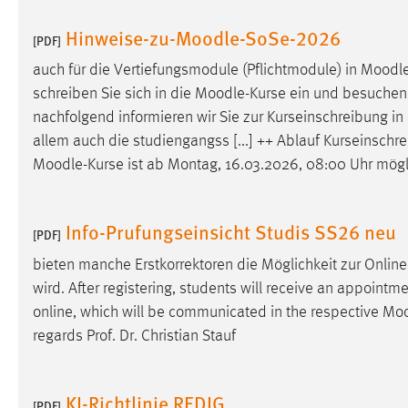
Hinweise-zu-Moodle-SoSe-2026
Matomo
[PDF]
auch für die Vertiefungsmodule (Pflichtmodule) in
Moodl
Name:
_pk_ref, _pk_cvar, _pk_id, _pk_ses
schreiben Sie sich in die
Moodle
-Kurse ein und besuchen 
Zweck:
Zugriffsstatistik
nachfolgend informieren wir Sie zur Kurseinschreibung in
allem auch die studiengangss [...] ++ Ablauf Kurseinschr
Cookie Laufzeit:
Max. 13 Monate
Moodle
-Kurse ist ab Montag, 16.03.2026, 08:00 Uhr mögl
MARKETING
Info-Prufungseinsicht Studis SS26 neu
[PDF]
Marketing Cookies werden von Drittanbietern
bieten manche Erstkorrektoren die Möglichkeit zur Online
verwendet, um personalisierte Werbung anzuzeigen.
wird. After registering, students will receive an appointm
Sie tun dies, indem sie Besucher über Websites
online, which will be communicated in the respective
Moo
hinweg verfolgen.
regards Prof. Dr. Christian Stauf
Google Ads
Name:
_gcl_au
KI-Richtlinie REDIG
[PDF]