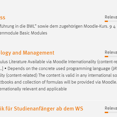
ss
Releva
nführung in die BWL“ sowie dem zugehörigen
Moodle
-Kurs. 9 4
genmodule Basic Modules
ology and Management
Releva
culus Literature Available via
Moodle
Internationality (content-r
 [...] • Depends on the concrete used programming language (JA
ity (content-related) The content is valid in any international s
xtbooks and collection of formulas will be provided via
Moodle
ternationally relevant and applicable
ik für Studienanfänger ab dem WS
Releva