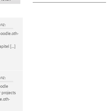
nz:
oodle
.oth-
itel [...]
nz:
odle
r projects
e
.oth-