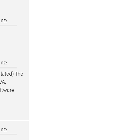
nz:
nz:
elated) The
VA,
oftware
.
nz: