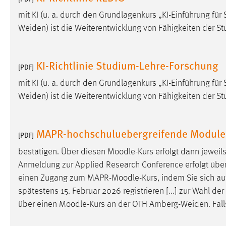
Anbieter:
Google Ireland Limited
mit KI (u. a. durch den Grundlagenkurs „KI-Einführung 
Weiden) ist die Weiterentwicklung von Fähigkeiten der 
Zweck:
Conversion-Tracking
Cookie Laufzeit:
3 Monate
KI-Richtlinie Studium-Lehre-Forschung
[PDF]
Facebook Pixel
mit KI (u. a. durch den Grundlagenkurs „KI-Einführung 
Weiden) ist die Weiterentwicklung von Fähigkeiten der 
Name:
_fbp
Anbieter:
Facebook
MAPR-hochschuluebergreifende Modul
[PDF]
Zweck:
Conversion-Tracking
bestätigen. Über diesen
Moodle
-Kurs erfolgt dann jewei
Cookie Laufzeit:
3 Monate
Anmeldung zur Applied Research Conference erfolgt übe
einen Zugang zum MAPR-
Moodle
-Kurs, indem Sie sich 
spätestens 15. Februar 2026 registrieren [...] zur Wahl 
EXTERNE MEDIEN
über einen
Moodle
-Kurs an der OTH Amberg-Weiden. Falls
Um Inhalte von Videoplattformen und Social Media
Plattformen anzeigen zu können, werden von diesen