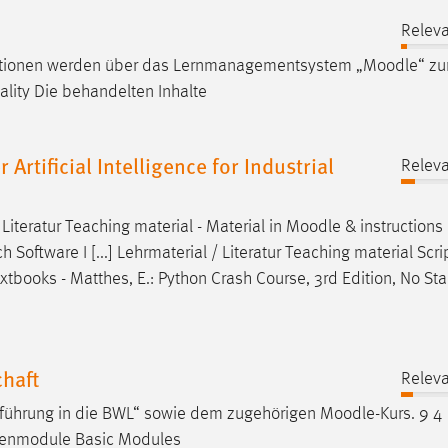
Releva
rmationen werden über das Lernmanagementsystem „
Moodle
“ zu
onality Die behandelten Inhalte
tificial Intelligence for Industrial
Releva
iteratur Teaching material - Material in
Moodle
& instructions 
Software I [...] Lehrmaterial / Literatur Teaching material Scri
xtbooks - Matthes, E.: Python Crash Course, 3rd Edition, No Sta
haft
Releva
nführung in die BWL“ sowie dem zugehörigen
Moodle
-Kurs. 9 4
genmodule Basic Modules