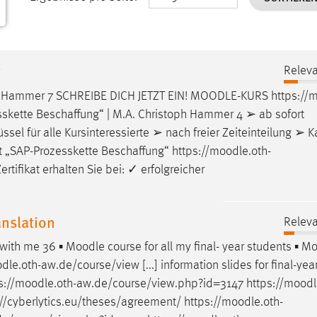
g
Releva
ph Hammer 7 SCHREIBE DICH JETZT EIN!
MOODLE
-KURS https://
m
sskette Beschaffung“ | M.A. Christoph Hammer 4 ➢ ab sofort
sel für alle Kursinteressierte ➢ nach freier Zeiteinteilung ➢ Kap
t „SAP-Prozesskette Beschaffung“ https://
moodle
.oth-
ifikat erhalten Sie bei: ✓ erfolgreicher
anslation
Releva
s with me 36 ▪
Moodle
course for all my final- year students ▪
Mo
dle
.oth-aw.de/course/view [...] information slides for final-yea
://
moodle
.oth-aw.de/course/view.php?id=3147 https://
moodl
://cyberlytics.eu/theses/agreement/ https://
moodle
.oth-