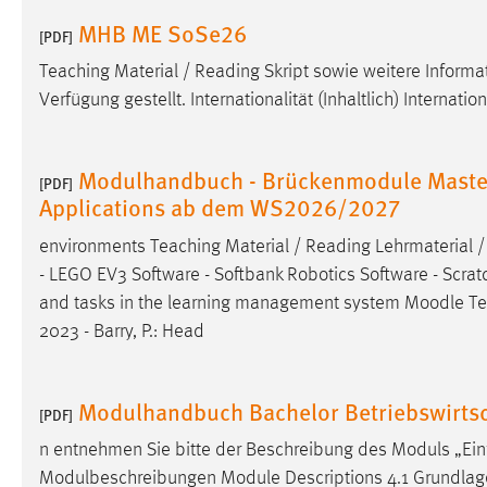
externen Medien Cookies gesetzt.
MHB ME SoSe26
[PDF]
Teaching Material / Reading Skript sowie weitere Info
YouTube
Verfügung gestellt. Internationalität (Inhaltlich) Internati
Vimeo
Modulhandbuch - Brückenmodule Master Ar
[PDF]
Applications ab dem WS2026/2027
environments Teaching Material / Reading Lehrmaterial / L
- LEGO EV3 Software - Softbank Robotics Software - Scratch 
and tasks in the learning management system
Moodle
Te
2023 - Barry, P.: Head
Modulhandbuch Bachelor Betriebswirtsc
[PDF]
n entnehmen Sie bitte der Beschreibung des Moduls „Ei
Modulbeschreibungen Module Descriptions 4.1 Grundla