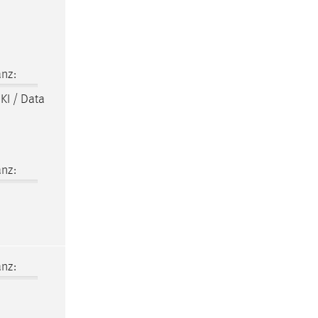
nz:
 KI / Data
nz:
nz: