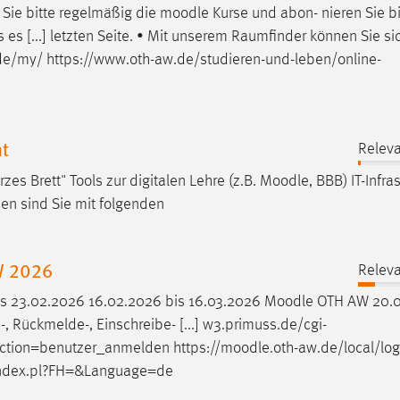
 Sie bitte regelmäßig die
moodle
Kurse und abon- nieren Sie b
 es [...] letzten Seite. • Mit unserem Raumfinder können Sie s
de/my/ https://www.oth-aw.de/studieren-und-leben/online-
t
Releva
 Brett" Tools zur digitalen Lehre (z.B.
Moodle
, BBB) IT-Infra
en sind Sie mit folgenden
W 2026
Releva
is 23.02.2026 16.02.2026 bis 16.03.2026
Moodle
OTH AW 20.0
 Rückmelde-, Einschreibe- [...] w3.primuss.de/cgi-
ion=benutzer_anmelden https://
moodle
.oth-aw.de/local/log
index.pl?FH=&Language=de