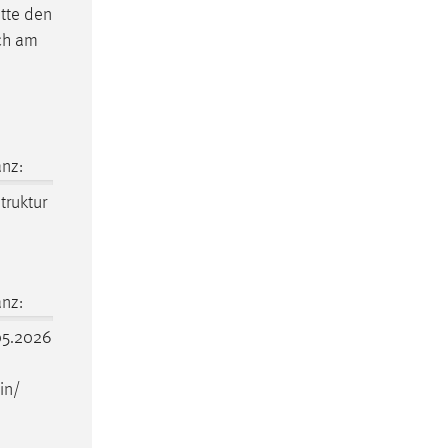
itte den
ich am
nz:
struktur
nz:
5.2026
in/