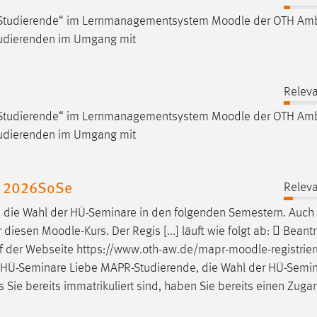
für Studierende“ im Lernmanagementsystem
Moodle
der OTH Amb
Studierenden im Umgang mit
Releva
für Studierende“ im Lernmanagementsystem
Moodle
der OTH Amb
Studierenden im Umgang mit
e 2026SoSe
Releva
ls die Wahl der HÜ-Seminare in den folgenden Semestern. Auch
r diesen
Moodle
-Kurs. Der Regis [...] läuft wie folgt ab:  Bean
auf der Webseite https://www.oth-aw.de/mapr-
moodle
-registrie
der HÜ-Seminare Liebe MAPR-Studierende, die Wahl der HÜ-Semin
 Sie bereits immatrikuliert sind, haben Sie bereits einen Zuga