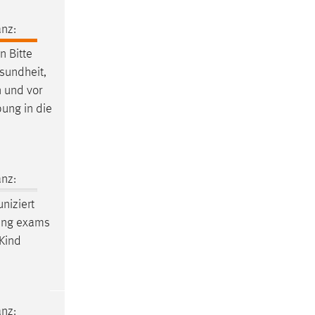
nz:
 Bitte
esundheit,
n und vor
bung in die
nz:
niziert
ewing exams
 Kind
nz: