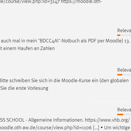
de/course/view.php?id=3147 https://
moodle
.oth-
Releva
e auch mal in mein "BDCC4AI"-Notbuch als PDF per
Moodle
) 13.
mit einem Haufen an Zahlen
Releva
itte schreiben Sie sich in die
Moodle
-Kurse ein (den globalen
Sie die erste Vorlesung
Releva
S SCHOOL - Allgemeine Informationen. https://www.vhb.org/
oodle
.oth-aw.de/course/view.php?id=1106 [...] • Um wichtige