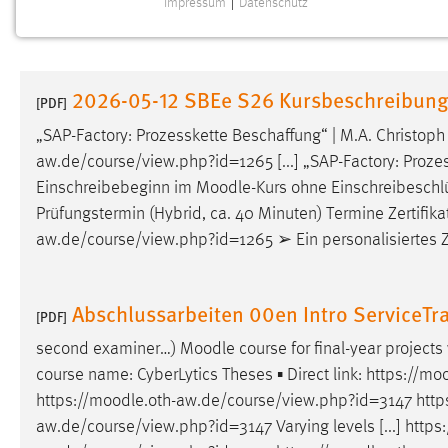
Impressum
|
Datenschutz
NOTWENDIGE COOKIES
Notwendige Cookies ermöglichen grundlegende
Funktionen und sind für die einwandfreie Funktion der
2026-05-12 SBEe S26 Kursbeschreibun
Website erforderlich.
[PDF]
„SAP-Factory: Prozesskette Beschaffung“ | M.A. Christo
Einverständnis
aw.de/course/view.php?id=1265 [...] „SAP-Factory: Proze
Einschreibebeginn im
Moodle
-Kurs ohne Einschreibeschlüs
Name:
cookie_consent
Prüfungstermin (Hybrid, ca. 40 Minuten) Termine Zertifika
Zweck:
Dieser Cookie speichert die
aw.de/course/view.php?id=1265 ➢ Ein personalisiertes Zert
ausgewählten Einverständnis-Optionen
des Benutzers
Cookie Laufzeit:
Abschlussarbeiten 00en Intro ServiceTr
1 Jahr
[PDF]
second examiner…)
Moodle
course for final-year project
Performance
course name: CyberLytics Theses ▪ Direct link: https://
moo
https://
moodle
.oth-aw.de/course/view.php?id=3147 https
Name:
staticfilecache
aw.de/course/view.php?id=3147 Varying levels [...] https
Zweck:
Für performante Seitenauslieferung wird