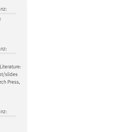
nz:
r
nz:
Literature:
pt/slides
rch Press,
nz: