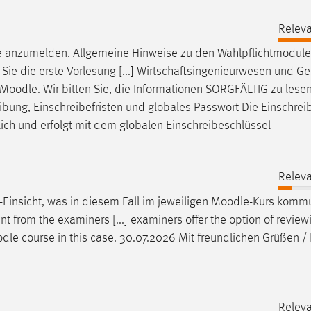
Releva
e
anzumelden. Allgemeine Hinweise zu den Wahlpflichtmodulen
Sie die erste Vorlesung [...] Wirtschaftsingenieurwesen und G
Moodle
. Wir bitten Sie, die Informationen SORGFÄLTIG zu lese
eibung, Einschreibefristen und globales Passwort Die Einschrei
ich und erfolgt mit dem globalen Einschreibeschlüssel
Releva
-Einsicht, was in diesem Fall im jeweiligen
Moodle
-Kurs kommu
ent from the examiners [...] examiners offer the option of revi
dle
course in this case. 30.07.2026 Mit freundlichen Grüßen /
Releva