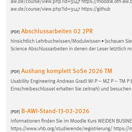
aw.de/course/view.php?id=3147 https://
moodle
.oth-aw.
in diesem Cookie gespeichert, ob man
aw.de/course/view.php?id=3147 https://github
eingeloggt ist.
Sprachpräferenz
Abschlussarbeiten 02 2PR
[PDF]
Name:
site-language-preference
hinsichtlich Lehrbuchwissen/Modulwissen ▪ (schauen Si
Science Abschlussarbeiten in denen der Leser letztlich 
Zweck:
Das Cookie speichert die gewählte
Sprache der Website.
Cookie Laufzeit:
Aushang komplett SoSe 2026 TM
30 Tage
[PDF]
Usability Engineering Andreas Gradl WI P – MZ P – TM P B
Chat
Einschreibeschlüssel erhalten Sie zeitnah) und besuchen 
Name:
MibewSessionID, MIBEW_UserID,
mibew_locale, mibew-chat-frame-style-
B-AWI-Stand-13-02-2026
5e9dbeb1811c0446
[PDF]
Informationen finden Sie im
Moodle
Kurs WEIDEN BUSINES
Zweck:
Wird benötigt um die Chatfunktion
nutzen zu können.
https://www.vhb.org/studierende/registrierung/ https://
m