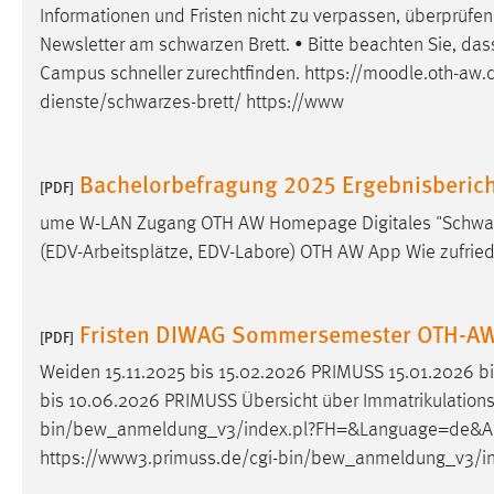
Informationen und Fristen nicht zu verpassen, überprüfen
Cookie Laufzeit:
MibewSessionID, mibew-chat-frame-
Newsletter am schwarzen Brett. • Bitte beachten Sie, dass
style-5e9dbeb1811c0446 =
Sitzungslaufzeit, mibew_locale = 3
Campus schneller zurechtfinden. https://
moodle
.oth-aw.
Jahre, MIBEW_UserID = 1 Jahr
dienste/schwarzes-brett/ https://www
Login
Bachelorbefragung 2025 Ergebnisberich
[PDF]
Name:
fe_user, be_user, be_lastLoginProvider
ume W-LAN Zugang OTH AW Homepage Digitales "Schwarzes
Zweck:
Dieser Cookie ist notwendig um sich an
(EDV-Arbeitsplätze, EDV-Labore) OTH AW App Wie zufried
der Website einloggen zu können.
Cookie Laufzeit:
24 Stunden
Fristen DIWAG Sommersemester OTH-A
[PDF]
Weiden 15.11.2025 bis 15.02.2026 PRIMUSS 15.01.2026 b
STATISTIK
bis 10.06.2026 PRIMUSS Übersicht über Immatrikulations-,
bin/bew_anmeldung_v3/index.pl?FH=&Language=de&Act
Statistik Cookies erfassen Informationen anonym.
https://www3.primuss.de/cgi-bin/bew_anmeldung_v3/
Diese Informationen helfen uns zu verstehen, wie
unsere Besucher unsere Website nutzen.