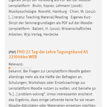
Eigenes Skript der Vorlesung als PDF auf der
Moodle
-
Lernplattform · Bruhn, Kopiez, Lehmann (2008):
Musikpsychologie. Rowohlt, Hamburg · Chion, M. (2012):
[...] teratur Teaching Material/Reading · Eigenes Kurz-
Skript der Seminargrundlagen als PDF auf der
Moodle
-
Lernplattform · Balzert, H. (2010): Wissenschaftliches
Arbeiten, W3L-Verlag, Herdecke
FHO 22 Tag der Lehre Tagungsband A5
[PDF]
221006bo WEB
Relevanz:
bekannt. Bei Fragen zur Lernplattform
Moodle
gaben
allerdings mehr als die Hälfte der Befragten an,
Schulungen, Workshops oder Einzelcoachings zur
Lernplattform
Moodle
nutzen zu wollen, und beinahe 50
% [...] problem-solving“. Umso interessanter erscheint
das Ergebnis, dass einige Lehrende keine für sie neuen
Moodle
-Aktivitäten oder Materialien einsetzen möchten,