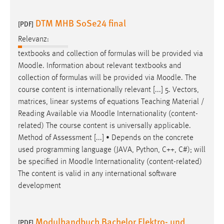
Zweck:
Dieser Cookie ist notwendig um sich an der Website
DTM MHB SoSe24 final
[PDF]
einloggen zu können.
Relevanz:
Cookie Laufzeit:
textbooks and collection of formulas will be provided via
24 Stunden
Moodle
. Information about relevant textbooks and
collection of formulas will be provided via
Moodle
. The
course content is internationally relevant [...] 5. Vectors,
STATISTIK
matrices, linear systems of equations Teaching Material /
Reading Available via
Moodle
Internationality (content-
Statistik Cookies erfassen Informationen anonym.
related) The course content is universally applicable.
Diese Informationen helfen uns zu verstehen, wie
Method of Assessment [...] • Depends on the concrete
unsere Besucher unsere Website nutzen.
used programming language (JAVA, Python, C++, C#); will
Matomo
be specified in
Moodle
Internationality (content-related)
The content is valid in any international software
Name:
development
_pk_ref, _pk_cvar, _pk_id, _pk_ses
Zweck:
Modulhandbuch Bachelor Elektro- und
[PDF]
Zugriffsstatistik