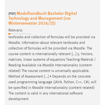
30 Tage
Modulhandbuch Bachelor Digital
[PDF]
Chat
Technology and Management (vor
Wintersemester 2024/25)
Name:
MibewSessionID, MIBEW_UserID, mibew_locale, mibew-
Relevanz:
chat-frame-style-5e9dbeb1811c0446
textbooks and collection of formulas will be provided via
Moodle
. Information about relevant textbooks and
Zweck:
Wird benötigt um die Chatfunktion nutzen zu können.
collection of formulas will be provided via
Moodle
. The
course content is internationally relevant [...] 5. Vectors,
Cookie Laufzeit:
matrices, linear systems of equations Teaching Material /
MibewSessionID, mibew-chat-frame-style-
Reading Available via
Moodle
Internationality (content-
5e9dbeb1811c0446 = Sitzungslaufzeit, mibew_locale = 3
related) The course content is universally applicable.
Jahre, MIBEW_UserID = 1 Jahr
Method of Assessment [...] • Depends on the concrete
used programming language (JAVA, Python, C++, C#); will
Login
be specified in
Moodle
Internationality (content-related)
The content is valid in any international software
Name:
development
fe_user, be_user, be_lastLoginProvider