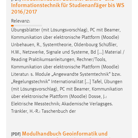
Informationstechnik für Studienanfäger bis WS
2016/2017
Cookie Laufzeit:
Max. 13 Monate
Relevanz:
Übungsblätter (mit Lösungsvorschlag), PC mit Beamer,
Kommunikation über elektronische Plattform (
Moodle
)
MARKETING
Unbehauen, R., Systemtheorie, Oldenbourg Schüßler,
Marketing Cookies werden von Drittanbietern
H.W., Netzwerke, Signale und Systeme, Bd [...] Material /
verwendet, um personalisierte Werbung anzuzeigen.
Reading Praktikumsanleitungen, Rechner/Tools,
Sie tun dies, indem sie Besucher über Websites
Kommunikation über elektronische Plattform (
Moodle
)
hinweg verfolgen.
Literatur: s. Module „Angewandte Systemtechnik“ bzw.
„Regelungstechnik“ Internationalität [...] Tafel, Übungen
Google Ads
(mit Lösungsvorschlag), PC mit Beamer, Kommunikation
über elektronische Plattform (
Moodle
) Dosse, J.:
Name:
Elektrische Messtechnik; Akademische Verlagsges.
_gcl_au
Tränkler, H.-R.: Taschenbuch der
Anbieter:
Google Ireland Limited
Modulhandbuch Geoinformatik und
[PDF]
Zweck: