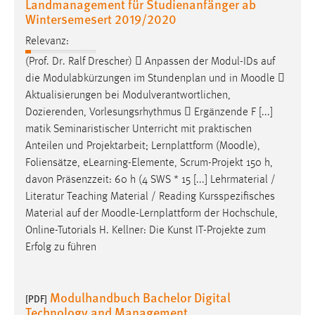
Landmanagement für Studienanfänger ab
Conversion-Tracking
Wintersemesert 2019/2020
Cookie Laufzeit:
Relevanz:
3 Monate
(Prof. Dr. Ralf Drescher)  Anpassen der Modul-IDs auf
die Modulabkürzungen im Stundenplan und in
Moodle

Facebook Pixel
Aktualisierungen bei Modulverantwortlichen,
Dozierenden, Vorlesungsrhythmus  Ergänzende F [...]
Name:
matik Seminaristischer Unterricht mit praktischen
_fbp
Anteilen und Projektarbeit; Lernplattform (
Moodle
),
Foliensätze, eLearning-Elemente, Scrum-Projekt 150 h,
Anbieter:
davon Präsenzzeit: 60 h (4 SWS * 15 [...] Lehrmaterial /
Facebook
Literatur Teaching Material / Reading Kursspezifisches
Zweck:
Material auf der
Moodle
-Lernplattform der Hochschule,
Conversion-Tracking
Online-Tutorials H. Kellner: Die Kunst IT-Projekte zum
Erfolg zu führen
Cookie Laufzeit:
3 Monate
Modulhandbuch Bachelor Digital
[PDF]
Technology and Management