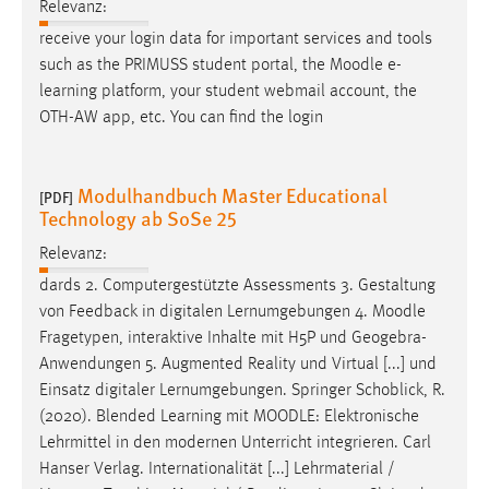
Relevanz:
receive your login data for important services and tools
such as the PRIMUSS student portal, the
Moodle
e-
learning platform, your student webmail account, the
OTH-AW app, etc. You can find the login
Modulhandbuch Master Educational
[PDF]
Technology ab SoSe 25
Relevanz:
dards 2. Computergestützte Assessments 3. Gestaltung
von Feedback in digitalen Lernumgebungen 4.
Moodle
Fragetypen, interaktive Inhalte mit H5P und Geogebra-
Anwendungen 5. Augmented Reality und Virtual [...] und
Einsatz digitaler Lernumgebungen. Springer Schoblick, R.
(2020). Blended Learning mit
MOODLE
: Elektronische
Lehrmittel in den modernen Unterricht integrieren. Carl
Hanser Verlag. Internationalität [...] Lehrmaterial /