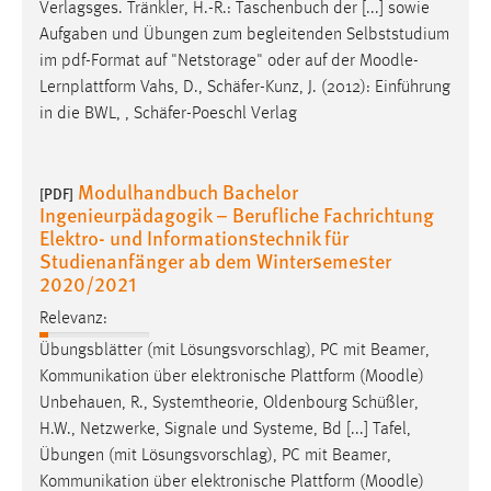
Verlagsges. Tränkler, H.-R.: Taschenbuch der [...] sowie
Aufgaben und Übungen zum begleitenden Selbststudium
im pdf-Format auf "Netstorage" oder auf der
Moodle
-
Lernplattform Vahs, D., Schäfer-Kunz, J. (2012): Einführung
in die BWL, , Schäfer-Poeschl Verlag
Modulhandbuch Bachelor
[PDF]
Ingenieurpädagogik – Berufliche Fachrichtung
Elektro- und Informationstechnik für
Studienanfänger ab dem Wintersemester
2020/2021
Relevanz:
Übungsblätter (mit Lösungsvorschlag), PC mit Beamer,
Kommunikation über elektronische Plattform (
Moodle
)
Unbehauen, R., Systemtheorie, Oldenbourg Schüßler,
H.W., Netzwerke, Signale und Systeme, Bd [...] Tafel,
Übungen (mit Lösungsvorschlag), PC mit Beamer,
Kommunikation über elektronische Plattform (
Moodle
)