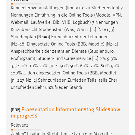
Kennenlernveranstaltungen (Kontakte zu Studierenden) 7
Nennungen Einführung in die Online-Tools (
Moodle
, VPN,
Webmail, Laufwerke, Bib, VHB, Logbuch) 7 Nennungen
Kurzübersicht Studienstart (Was, Wann, [...] [Nz=133]
Stundenplan [Nz=0] Erreichbarkeit der Lehrenden
[Nz=18] Eingesetzte Online-Tools (BBB,
Moodle
) [Nz=1]
Ansprechbarkeit der zentralen Dienste (Studienbüro,
Prüfungsamt, Studien- und Careerservice [...] 2% 9,3%
3,5% 0% 10% 20% 30% 40% 50% 60% 70% 80% 90%
100% … den eingesetzten Online-Tools (BBB,
Moodle
)
[n=227, Nz=1] Sehr zufrieden Zufrieden Teils, teils Eher
unzufrieden Sehr unzufrieden Stand:
Praesentation Informationstag Slideshow
[PDF]
in progress
Relevanz:
Zahlen“ | Isabella Strobl U m se tz un g in M oo dl e