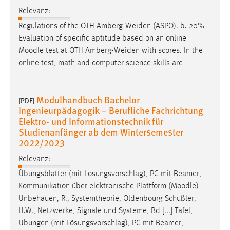
Relevanz:
Regulations of the OTH Amberg-Weiden (ASPO). b. 20%
Evaluation of specific aptitude based on an online
Moodle
test at OTH Amberg-Weiden with scores. In the
online test, math and computer science skills are
Modulhandbuch Bachelor
[PDF]
Ingenieurpädagogik – Berufliche Fachrichtung
Elektro- und Informationstechnik für
Studienanfänger ab dem Wintersemester
2022/2023
Relevanz:
Übungsblätter (mit Lösungsvorschlag), PC mit Beamer,
Kommunikation über elektronische Plattform (
Moodle
)
Unbehauen, R., Systemtheorie, Oldenbourg Schüßler,
H.W., Netzwerke, Signale und Systeme, Bd [...] Tafel,
Übungen (mit Lösungsvorschlag), PC mit Beamer,