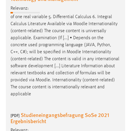
EXTERNE MEDIEN
Relevanz:
Um Inhalte von Videoplattformen und Social Media
of one real variable 5. Differential Calculus 6. Integral
Plattformen anzeigen zu können, werden von diesen
Calculus Literature Available via
Moodle
Internationality
externen Medien Cookies gesetzt.
(content-related) The course content is universally
applicable. Examination (If [...] • Depends on the
YouTube
concrete used programming language (JAVA, Python,
C++, C#); will be specified in
Moodle
Internationality
Vimeo
(content-related) The content is valid in any international
software development [...] Literature Information about
relevant textbooks and collection of formulas will be
provided via
Moodle
. Internationality (content-related)
The course content is internationally relevant and
applicable
Studieneingangsbefragung SoSe 2021
[PDF]
Ergebnisbericht
Relevanz: