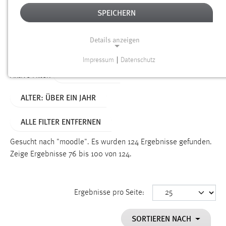
SPEICHERN
Alter
Details anzeigen
SUCHEN
Impressum
|
Datenschutz
NOTWENDIGE COOKIES
TYP: DATEIEN
Aktive Filter:
Notwendige Cookies ermöglichen grundlegende
ALTER: ÜBER EIN JAHR
Funktionen und sind für die einwandfreie Funktion der
Website erforderlich.
ALLE FILTER ENTFERNEN
Einverständnis
Gesucht nach "moodle".
Es wurden 124 Ergebnisse gefunden.
Name:
Zeige Ergebnisse 76 bis 100 von 124.
cookie_consent
Zweck:
Ergebnisse pro Seite:
Dieser Cookie speichert die ausgewählten Einverständnis-
Optionen des Benutzers
SORTIEREN NACH
Cookie Laufzeit: