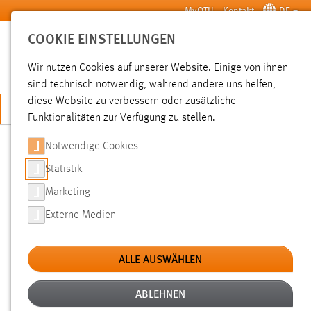
Zum Hauptinhalt springen
MyOTH
Kontakt
DE
COOKIE EINSTELLUNGEN
SUCHE
Wir nutzen Cookies auf unserer Website. Einige von ihnen
sind technisch notwendig, während andere uns helfen,
diese Website zu verbessern oder zusätzliche
JETZT BEWERBEN
Funktionalitäten zur Verfügung zu stellen.
Notwendige Cookies
SUCHE
Statistik
Marketing
FILTER
Externe Medien
Typ
ALLE AUSWÄHLEN
Erstellungsdatum
ABLEHNEN