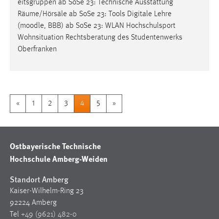
eitsgruppen ab SoSe 23: Technische Ausstattung
Räume/Hörsäle ab SoSe 23: Tools Digitale Lehre
(
moodle
, BBB) ab SoSe 23: WLAN Hochschulsport
Wohnsituation Rechtsberatung des Studentenwerks
Oberfranken
«
1
2
3
4
5
»
Ostbayerische Technische
Hochschule Amberg-Weiden
Standort Amberg
Kaiser-Wilhelm-Ring 23
92224 Amberg
Tel
+49 (9621) 482-0