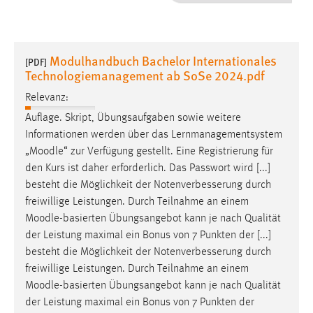
1 Jahr
Performance
Modulhandbuch Bachelor Internationales
[PDF]
Technologiemanagement ab SoSe 2024.pdf
Name:
staticfilecache
Relevanz:
Auflage. Skript, Übungsaufgaben sowie weitere
Zweck:
Informationen werden über das Lernmanagementsystem
Für performante Seitenauslieferung wird in diesem Cookie
„
Moodle
“ zur Verfügung gestellt. Eine Registrierung für
gespeichert, ob man eingeloggt ist.
den Kurs ist daher erforderlich. Das Passwort wird [...]
besteht die Möglichkeit der Notenverbesserung durch
Sprachpräferenz
freiwillige Leistungen. Durch Teilnahme an einem
Moodle
-basierten Übungsangebot kann je nach Qualität
Name:
der Leistung maximal ein Bonus von 7 Punkten der [...]
site-language-preference
besteht die Möglichkeit der Notenverbesserung durch
Zweck:
freiwillige Leistungen. Durch Teilnahme an einem
Das Cookie speichert die gewählte Sprache der Website.
Moodle
-basierten Übungsangebot kann je nach Qualität
Cookie Laufzeit:
der Leistung maximal ein Bonus von 7 Punkten der