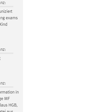
nz:
niziert
ewing exams
 Kind
nz:
g
nz:
ormation in
nge MF
Klaus HGB,
atei aus