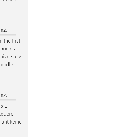
nz:
 the first
sources
niversally
oodle
nz:
s E-
Lederer
hant keine