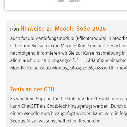
Impressum
|
Datenschutz
NOTWENDIGE COOKIES
Notwendige Cookies ermöglichen grundlegende
Funktionen und sind für die einwandfreie Funktion der
Hinweise-zu-Moodle-SoSe-2026
Website erforderlich.
[PDF]
auch für die Vertiefungsmodule (Pflichtmodule) in
Moodl
Einverständnis
schreiben Sie sich in die
Moodle
-Kurse ein und besuchen 
nachfolgend informieren wir Sie zur Kurseinschreibung in
Name:
cookie_consent
allem auch die studiengangss [...] ++ Ablauf Kurseinschr
Zweck:
Dieser Cookie speichert die
Moodle
-Kurse ist ab Montag, 16.03.2026, 08:00 Uhr mögl
ausgewählten Einverständnis-Optionen
des Benutzers
Cookie Laufzeit:
Tools an der OTH
1 Jahr
Es wird kein Support für die Nutzung der KI-Funktionen 
Performance
kann ChatGPT als Chatblock hinzugefügt werden. Durch die
einem
Moodle
-Kurs hinzugefügt werden kann, wird in fol
Name:
staticfilecache
Scopus AI zur wissenschaftlichen Recherche
Zweck:
Für performante Seitenauslieferung wird