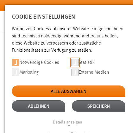
Zum Hauptinhalt springen
COOKIE EINSTELLUNGEN
Wir nutzen Cookies auf unserer Website. Einige von ihnen
sind technisch notwendig, während andere uns helfen,
diese Website zu verbessern oder zusätzliche
SUCHE
Funktionalitäten zur Verfügung zu stellen.
Notwendige Cookies
Statistik
Marketing
Externe Medien
ALLE AUSWÄHLEN
ALTER: 1 BIS 6 MONATE
ALLE FILTER E
Aktive Filter:
ABLEHNEN
SPEICHERN
Gesucht nach "moodle".
Es wurden 44 Ergebnisse gefunde
Details anzeigen