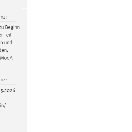
nz:
zu Beginn
r Teil
on und
den;
n ModA
nz:
5.2026
in/