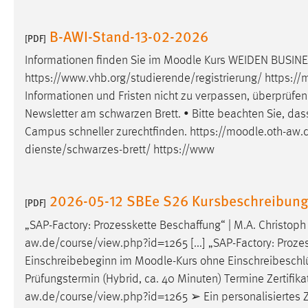
in diesem Cookie gespeichert, ob man
eingeloggt ist.
B-AWI-Stand-13-02-2026
[PDF]
Informationen finden Sie im
Moodle
Kurs WEIDEN BUSINES
Sprachpräferenz
https://www.vhb.org/studierende/registrierung/ https://
m
Name:
site-language-preference
Informationen und Fristen nicht zu verpassen, überprüfen
Newsletter am schwarzen Brett. • Bitte beachten Sie, dass
Zweck:
Das Cookie speichert die gewählte
Campus schneller zurechtfinden. https://
moodle
.oth-aw.
Sprache der Website.
dienste/schwarzes-brett/ https://www
Cookie Laufzeit:
30 Tage
2026-05-12 SBEe S26 Kursbeschreibun
Chat
[PDF]
„SAP-Factory: Prozesskette Beschaffung“ | M.A. Christo
Name:
MibewSessionID, MIBEW_UserID,
aw.de/course/view.php?id=1265 [...] „SAP-Factory: Proze
mibew_locale, mibew-chat-frame-style-
5e9dbeb1811c0446
Einschreibebeginn im
Moodle
-Kurs ohne Einschreibeschlüs
Prüfungstermin (Hybrid, ca. 40 Minuten) Termine Zertifika
Zweck:
Wird benötigt um die Chatfunktion
aw.de/course/view.php?id=1265 ➢ Ein personalisiertes Zert
nutzen zu können.