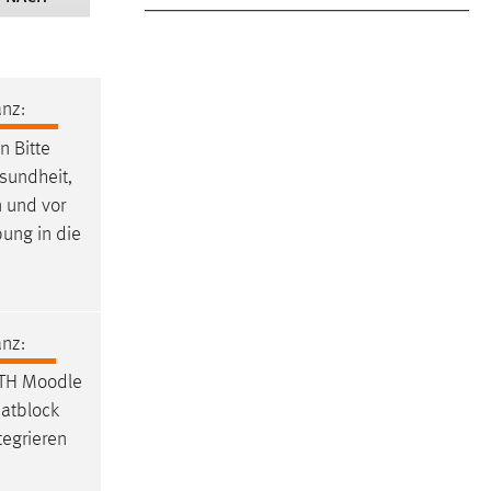
nz:
 Bitte
esundheit,
n und vor
bung in die
nz:
OTH
Moodle
hatblock
tegrieren