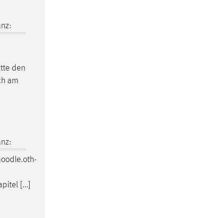
nz:
itte den
ich am
nz:
oodle
.oth-
itel [...]