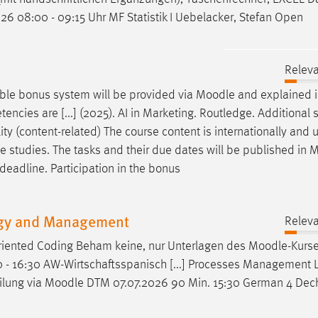
 08:00 - 09:15 Uhr MF Statistik I Uebelacker, Stefan Open
Releva
ible bonus system will be provided via
Moodle
and explained in
ncies are [...] (2025). AI in Marketing. Routledge. Additional 
ity (content-related) The course content is internationally and u
e studies. The tasks and their due dates will be published in
M
eadline. Participation in the bonus
ogy and Management
Releva
riented Coding Beham keine, nur Unterlagen des
Moodle
-Kurse
 - 16:30 AW-Wirtschaftsspanisch [...] Processes Management 
ilung via
Moodle
DTM 07.07.2026 90 Min. 15:30 German 4 Dec