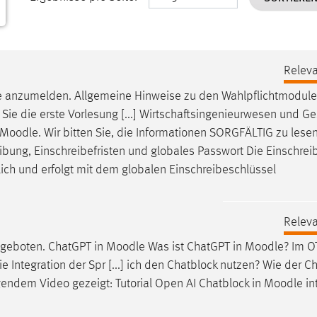
Releva
e
anzumelden. Allgemeine Hinweise zu den Wahlpflichtmodulen
Sie die erste Vorlesung [...] Wirtschaftsingenieurwesen und G
Moodle
. Wir bitten Sie, die Informationen SORGFÄLTIG zu lese
eibung, Einschreibefristen und globales Passwort Die Einschrei
ich und erfolgt mit dem globalen Einschreibeschlüssel
Releva
angeboten. ChatGPT in
Moodle
Was ist ChatGPT in
Moodle
? Im 
 Integration der Spr [...] ich den Chatblock nutzen? Wie der C
gendem Video gezeigt: Tutorial Open AI Chatblock in
Moodle
in