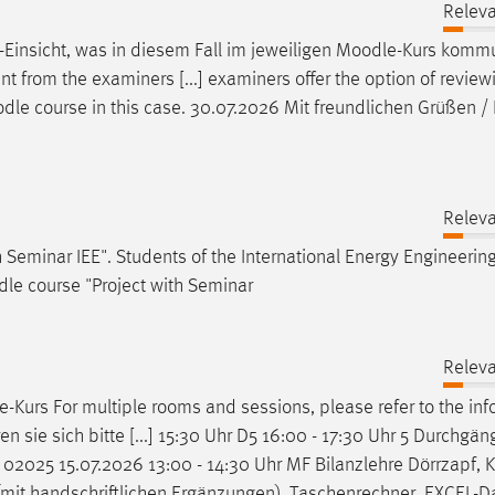
Releva
-Einsicht, was in diesem Fall im jeweiligen
Moodle
-Kurs kommu
ent from the examiners [...] examiners offer the option of revi
dle
course in this case. 30.07.2026 Mit freundlichen Grüßen /
Releva
h Seminar IEE". Students of the International Energy Engineerin
dle
course "Project with Seminar
Releva
e
-Kurs For multiple rooms and sessions, please refer to the inf
n sie sich bitte [...] 15:30 Uhr D5 16:00 - 17:30 Uhr 5 Durchgä
02025 15.07.2026 13:00 - 14:30 Uhr MF Bilanzlehre Dörrzapf, 
(mit handschriftlichen Ergänzungen), Taschenrechner, EXCEL-D