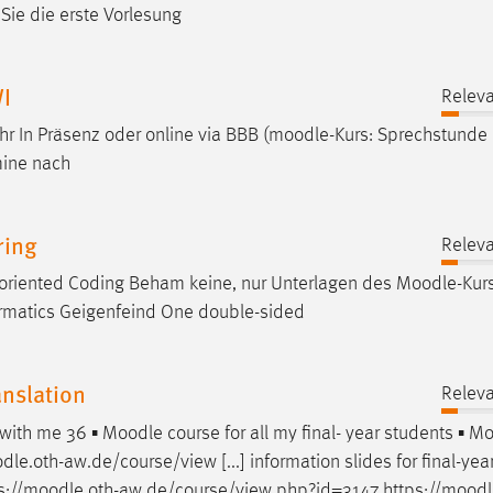
Sie die erste Vorlesung
WI
Releva
In Präsenz oder online via BBB (
moodle
-Kurs: Sprechstunde 
mine nach
ring
Releva
-oriented Coding Beham keine, nur Unterlagen des
Moodle
-Kur
ormatics Geigenfeind One double-sided
anslation
Releva
s with me 36 ▪
Moodle
course for all my final- year students ▪
Mo
dle
.oth-aw.de/course/view [...] information slides for final-yea
://
moodle
.oth-aw.de/course/view.php?id=3147 https://
moodl