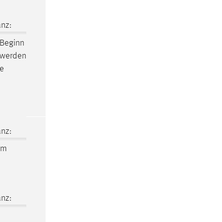
nz:
 Beginn
t werden
le
nz:
em
nz: