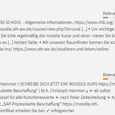
Releva
S SCHOOL - Allgemeine Informationen. https://www.vhb.org/
oodle
.oth-aw.de/course/view.php?id=1106 [...] • Um wichtige
 Sie bitte regelmäßig die
moodle
Kurse und abon- nieren Sie b
 es [...] letzten Seite. • Mit unserem Raumfinder können Sie s
de/my/ https://www.oth-aw.de/studieren-und-leben/online-
g
Releva
ph Hammer 7 SCHREIBE DICH JETZT EIN!
MOODLE
-KURS https://
m
sskette Beschaffung“ | M.A. Christoph Hammer 4 ➢ ab sofort
sel für alle Kursinteressierte ➢ nach freier Zeiteinteilung ➢ Kap
t „SAP-Prozesskette Beschaffung“ https://
moodle
.oth-
ifikat erhalten Sie bei: ✓ erfolgreicher