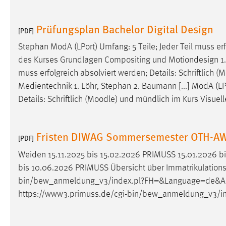
Cookie Laufzeit:
MibewSessionID, mibew-chat-frame-
style-5e9dbeb1811c0446 =
Prüfungsplan Bachelor Digital Design
[PDF]
Sitzungslaufzeit, mibew_locale = 3
Jahre, MIBEW_UserID = 1 Jahr
Stephan ModA (LPort) Umfang: 5 Teile; Jeder Teil muss erfo
des Kurses Grundlagen Compositing und Motiondesign 1. Fr
Login
muss erfolgreich absolviert werden; Details: Schriftlich (
M
Medientechnik 1. Löhr, Stephan 2. Baumann [...] ModA (LPo
Name:
fe_user, be_user, be_lastLoginProvider
Details: Schriftlich (
Moodle
) und mündlich im Kurs Visuel
Zweck:
Dieser Cookie ist notwendig um sich an
der Website einloggen zu können.
Fristen DIWAG Sommersemester OTH-A
[PDF]
Cookie Laufzeit:
24 Stunden
Weiden 15.11.2025 bis 15.02.2026 PRIMUSS 15.01.2026 b
bis 10.06.2026 PRIMUSS Übersicht über Immatrikulations-,
bin/bew_anmeldung_v3/index.pl?FH=&Language=de&Act
STATISTIK
https://www3.primuss.de/cgi-bin/bew_anmeldung_v3/
Statistik Cookies erfassen Informationen anonym.
Diese Informationen helfen uns zu verstehen, wie
unsere Besucher unsere Website nutzen.