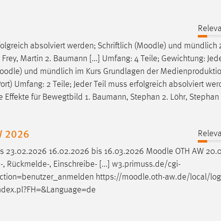
Releva
lgreich absolviert werden; Schriftlich (
Moodle
) und mündlich 
ey, Martin 2. Baumann [...] Umfang: 4 Teile; Gewichtung: Jede
oodle
) und mündlich im Kurs Grundlagen der Medienprodukti
rt) Umfang: 2 Teile; Jeder Teil muss erfolgreich absolviert wer
le Effekte für Bewegtbild 1. Baumann, Stephan 2. Löhr, Stepha
W 2026
Releva
is 23.02.2026 16.02.2026 bis 16.03.2026
Moodle
OTH AW 20.0
 Rückmelde-, Einschreibe- [...] w3.primuss.de/cgi-
ion=benutzer_anmelden https://
moodle
.oth-aw.de/local/log
index.pl?FH=&Language=de