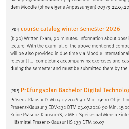
Anbieter:
Google Ireland Limited
dem
Moodle
(ohne eigene Anpassungen) 00379 22.07.2026
Zweck:
Conversion-Tracking
course catalog winter semester 2026
Cookie Laufzeit:
3 Monate
[PDF]
(Kl90) Written Exam, 90 minutes. Information about poss
Facebook Pixel
lecture. With the exam, all of the above mentioned compete
will be also provided in due time via
Moodle
International
Name:
_fbp
relevant [...] completing accompanying exercises and cas
Anbieter:
Facebook
during the semester and must be submitted there by the d
Zweck:
Conversion-Tracking
Prüfungsplan Bachelor Digital Technol
Cookie Laufzeit:
3 Monate
[PDF]
Präsenz-Klausur DTM 03.07.2026 90 Min. 09:00 Object-o
Präsenz-Klausur 3 EDV-232 DTM 03.07.2026 90 Min. 15:00
EXTERNE MEDIEN
Keine Präsenz-Klausur 1S, 2 MF + Speisesaal Mensa Einte
Um Inhalte von Videoplattformen und Social Media
Hilfsmittel Präsenz-Klausur HS 139 DTM 10.07
Plattformen anzeigen zu können, werden von diesen