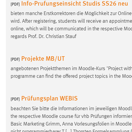
Info-Prufungseinsicht Studis SS26 neu
[PDF]
Matomo
bieten manche Erstkorrektoren die Möglichkeit zur Online
wird. After registering, students will receive an appointm
Name:
_pk_ref, _pk_cvar, _pk_id, _pk_ses
online, which will be communicated in the respective
Moo
Zweck:
Zugriffsstatistik
regards Prof. Dr. Christian Stauf
Cookie Laufzeit:
Max. 13 Monate
Projekte MB/UT
[PDF]
angebotenen Projektthemen im
Moodle
-Kurs "Project wit
MARKETING
programme can find the offered project topics in the
Moo
Marketing Cookies werden von Drittanbietern
verwendet, um personalisierte Werbung anzuzeigen.
Sie tun dies, indem sie Besucher über Websites
Prüfungsplan WEBIS
[PDF]
hinweg verfolgen.
beachten Sie bitte die Informationen im jeweiligen
Moodl
Google Ads
the respective
Moodle
course für vhb Prüfungen informiere
Basic Marketing Grimm, Anna Vorlesungsfolien in
Moodle
Name:
_gcl_au
nicht programmierbarer T [...] Thorsten Formelsammlung 