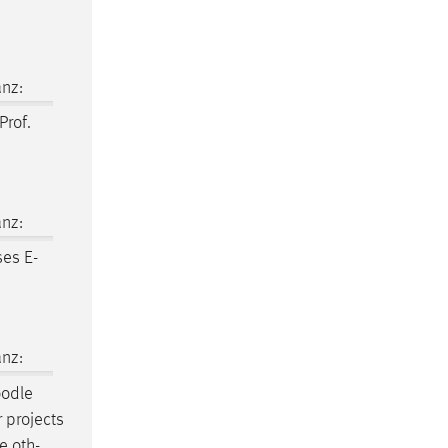
nz:
Prof.
nz:
ses E-
nz:
odle
r projects
e
.oth-