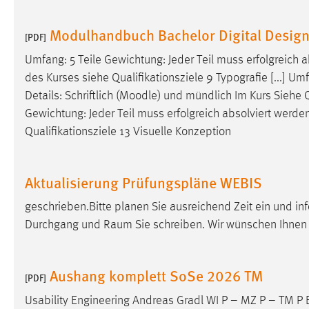
externen Medien Cookies gesetzt.
Modulhandbuch Bachelor Digital Desig
[PDF]
YouTube
Umfang: 5 Teile Gewichtung: Jeder Teil muss erfolgreich ab
des Kurses siehe Qualifikationsziele 9 Typografie [...] Um
Vimeo
Details: Schriftlich (
Moodle
) und mündlich Im Kurs Siehe Q
Gewichtung: Jeder Teil muss erfolgreich absolviert werden D
Qualifikationsziele 13 Visuelle Konzeption
Aktualisierung Prüfungspläne WEBIS
geschrieben.Bitte planen Sie ausreichend Zeit ein und in
Durchgang und Raum Sie schreiben. Wir wünschen Ihnen e
Aushang komplett SoSe 2026 TM
[PDF]
Usability Engineering Andreas Gradl WI P – MZ P – TM P B