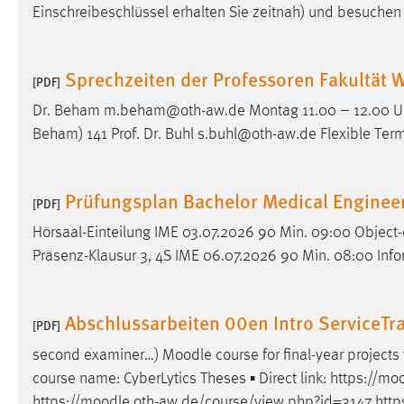
Einschreibeschlüssel erhalten Sie zeitnah) und besuchen 
Sprechzeiten der Professoren Fakultät 
[PDF]
Dr. Beham m.beham@oth-aw.de Montag 11.00 – 12.00 Uhr 
Beham) 141 Prof. Dr. Buhl s.buhl@oth-aw.de Flexible Ter
Prüfungsplan Bachelor Medical Enginee
[PDF]
Hörsaal-Einteilung IME 03.07.2026 90 Min. 09:00 Object
Präsenz-Klausur 3, 4S IME 06.07.2026 90 Min. 08:00 Inf
Abschlussarbeiten 00en Intro ServiceTr
[PDF]
second examiner…)
Moodle
course for final-year project
course name: CyberLytics Theses ▪ Direct link: https://
moo
https://
moodle
.oth-aw.de/course/view.php?id=3147 https