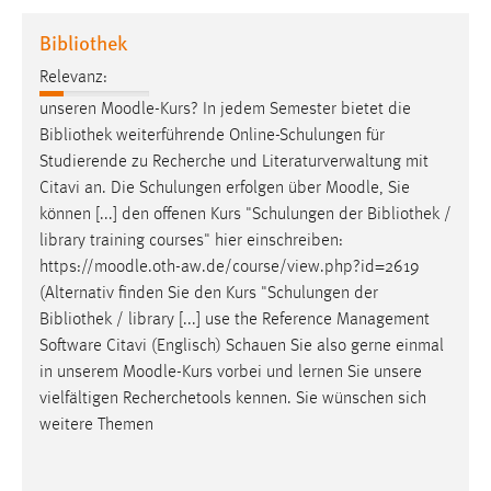
1 Jahr
Bibliothek
Relevanz:
Performance
unseren
Moodle
-Kurs? In jedem Semester bietet die
Name:
Bibliothek weiterführende Online-Schulungen für
staticfilecache
Studierende zu Recherche und Literaturverwaltung mit
Citavi an. Die Schulungen erfolgen über
Moodle
, Sie
Zweck:
können [...] den offenen Kurs "Schulungen der Bibliothek /
Für performante Seitenauslieferung wird in diesem Cookie
gespeichert, ob man eingeloggt ist.
library training courses" hier einschreiben:
https://
moodle
.oth-aw.de/course/view.php?id=2619
(Alternativ finden Sie den Kurs "Schulungen der
Sprachpräferenz
Bibliothek / library [...] use the Reference Management
Name:
Software Citavi (Englisch) Schauen Sie also gerne einmal
site-language-preference
in unserem
Moodle
-Kurs vorbei und lernen Sie unsere
vielfältigen Recherchetools kennen. Sie wünschen sich
Zweck:
weitere Themen
Das Cookie speichert die gewählte Sprache der Website.
Cookie Laufzeit: