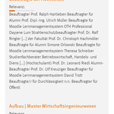
Zweck:
Relevanz:
Dieser Cookie ist notwendig um sich an der Website
Beauftragter Prof. Ralph Hartleben Beauftragter für
einloggen zu können.
Alumni Prof. Dipl.-Ing. Ulrich Müller Beauftragte für
Cookie Laufzeit:
Moodle
Lernmanagementsystem OTH Professional
24 Stunden
Dayjene Lum Strahlenschutzbeauftragter Prof. Dr. Ralf
Ringler [...] der Fakultät Prof. Dr. Christoph Hachmöller
Beauftragte für Alumni Simone Orlowski Beauftragte für
STATISTIK
Moodle
Lernmanagementsystem Theresa Schreiber
Studienfachberater Betriebswirtschaft, Handels- und
Statistik Cookies erfassen Informationen anonym.
Diens [...] (Hochschulamt) Prof. Dr. Leonard Riedl Alumni-
Diese Informationen helfen uns zu verstehen, wie
Beauftragter Prof. Dr. Ulf Kreuziger Beauftragter für
unsere Besucher unsere Website nutzen.
Moodle
Lernmanagementsystem David Trott
Beauftragte/r für Durchlässigkeit n.n. Beauftragter für
Matomo
Öffentl
Name:
_pk_ref, _pk_cvar, _pk_id, _pk_ses
Aufbau | Master Wirtschaftsingenieurwesen
Zweck:
Zugriffsstatistik