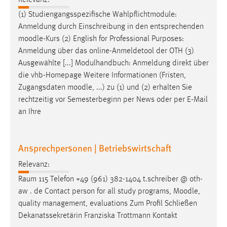
Relevanz:
(1) Studiengangsspezifische Wahlpflichtmodule:
Cookie Laufzeit:
Anmeldung durch Einschreibung in den entsprechenden
Max. 13 Monate
moodle
-Kurs (2) English for Professional Purposes:
Anmeldung über das online-Anmeldetool der OTH (3)
Ausgewählte [...] Modulhandbuch: Anmeldung direkt über
MARKETING
die vhb-Homepage Weitere Informationen (Fristen,
Marketing Cookies werden von Drittanbietern
Zugangsdaten
moodle
, ...) zu (1) und (2) erhalten Sie
verwendet, um personalisierte Werbung anzuzeigen.
rechtzeitig vor Semesterbeginn per News oder per E-Mail
Sie tun dies, indem sie Besucher über Websites
an Ihre
hinweg verfolgen.
Google Ads
Ansprechpersonen | Betriebswirtschaft
Relevanz:
Name:
_gcl_au
Raum 115 Telefon +49 (961) 382-1404 t.schreiber @ oth-
aw . de Contact person for all study programs,
Moodle
,
Anbieter:
quality management, evaluations Zum Profil Schließen
Google Ireland Limited
Dekanatssekretärin Franziska Trottmann Kontakt
Zweck: