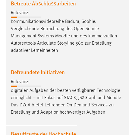
Betreute Abschlussarbeiten
30 Tage
Relevanz:
Chat
Kommunikationsvideoreihe Badura, Sophie.
Vergleichende Betrachtung des Open Source
Name:
Management Systems
Moodle
und des kommerziellen
MibewSessionID, MIBEW_UserID, mibew_locale, mibew-
Autorentools Articulate Storyline 360 zur Erstellung
chat-frame-style-5e9dbeb1811c0446
adaptiver Lerneinheiten
Zweck:
Wird benötigt um die Chatfunktion nutzen zu können.
Befreundete Initiativen
Cookie Laufzeit:
MibewSessionID, mibew-chat-frame-style-
Relevanz:
5e9dbeb1811c0446 = Sitzungslaufzeit, mibew_locale = 3
digitalen Aufgaben der besten verfügbaren Technologie
Jahre, MIBEW_UserID = 1 Jahr
ermöglicht – mit Fokus auf STACK, JSXGraph und
Moodle
.
Das DZdA bietet Lehrenden On-Demand-Services zur
Login
Erstellung und Adaption hochwertiger Aufgaben
Name:
fe_user, be_user, be_lastLoginProvider
Beauftragte der Hochschule