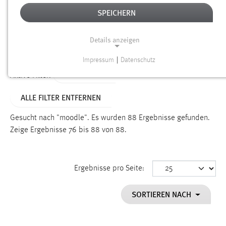
SPEICHERN
Alter
Details anzeigen
SUCHEN
Impressum
|
Datenschutz
NOTWENDIGE COOKIES
TYP: SEITEN
Aktive Filter:
Notwendige Cookies ermöglichen grundlegende
ALLE FILTER ENTFERNEN
Funktionen und sind für die einwandfreie Funktion der
Website erforderlich.
Gesucht nach "moodle".
Es wurden 88 Ergebnisse gefunden.
Zeige Ergebnisse 76 bis 88 von 88.
Einverständnis
Name:
cookie_consent
Ergebnisse pro Seite:
Zweck:
SORTIEREN NACH
Dieser Cookie speichert die ausgewählten Einverständnis-
Optionen des Benutzers
Cookie Laufzeit: