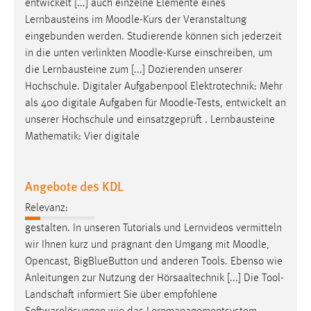
entwickelt [...] auch einzelne Elemente eines
EXTERNE MEDIEN
Lernbausteins im
Moodle
-Kurs der Veranstaltung
Um Inhalte von Videoplattformen und Social Media
eingebunden werden. Studierende können sich jederzeit
Plattformen anzeigen zu können, werden von diesen
in die unten verlinkten
Moodle
-Kurse einschreiben, um
externen Medien Cookies gesetzt.
die Lernbausteine zum [...] Dozierenden unserer
Hochschule. Digitaler Aufgabenpool Elektrotechnik: Mehr
YouTube
als 400 digitale Aufgaben für
Moodle
-Tests, entwickelt an
unserer Hochschule und einsatzgeprüft . Lernbausteine
Vimeo
Mathematik: Vier digitale
Angebote des KDL
Relevanz:
gestalten. In unseren Tutorials und Lernvideos vermitteln
wir Ihnen kurz und prägnant den Umgang mit
Moodle
,
Opencast, BigBlueButton und anderen Tools. Ebenso wie
Anleitungen zur Nutzung der Hörsaaltechnik [...] Die Tool-
Landschaft informiert Sie über empfohlene