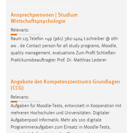
Conversion-Tracking
Ansprechpersonen | Studium
Cookie Laufzeit:
Wirtschaftspsychologie
3 Monate
Relevanz:
Raum 115 Telefon +49 (961) 382-1404 t.schreiber @ oth-
Facebook Pixel
aw . de Contact person for all study programs,
Moodle
,
Name:
quality management, evaluations Zum Profil Schließen
_fbp
Praktikumsbeauftragter Prof. Dr. Matthias Lederer
Anbieter:
Facebook
Angebote des Kompetenzzentrums Grundlagen
(CCG)
Zweck:
Conversion-Tracking
Relevanz:
Cookie Laufzeit:
Aufgaben für
Moodle
-Tests, entwickelt in Kooperation mit
3 Monate
mehreren Hochschulen und Universitäten. Digitaler
Aufgabenpool Informatik: Mehr als 100 digitale
Programmieraufgaben zum Einsatz in
Moodle
-Tests,