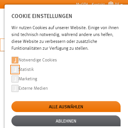
Zum Hauptinhalt springen
MyOTH
Kontakt
DE
COOKIE EINSTELLUNGEN
SUCHE
Wir nutzen Cookies auf unserer Website. Einige von ihnen
sind technisch notwendig, während andere uns helfen,
diese Website zu verbessern oder zusätzliche
JETZT BEWERBEN
Funktionalitäten zur Verfügung zu stellen.
Notwendige Cookies
SUCHE
Statistik
Marketing
FILTER
Externe Medien
Typ
ALLE AUSWÄHLEN
Erstellungsdatum
ABLEHNEN