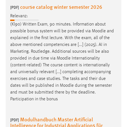
course catalog winter semester 2026
[PDF]
Relevanz:
(Kl90) Written Exam, 90 minutes. Information about
possible bonus system will be provided via
Moodle
and
explained in the first lecture. With the exam, all of the
above mentioned competencies are [...] (2025). AI in
Marketing. Routledge. Additional sources will be also
provided in due time via
Moodle
Internationality
(content-related) The course content is internationally
and universally relevant [...] completing accompanying
exercises and case studies. The tasks and their due
dates will be published in
Moodle
during the semester
and must be submitted there by the deadline.
Participation in the bonus
Modulhandbuch Master Artificial
[PDF]
Intelligence for Industrial Applications für