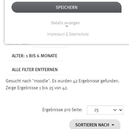
SPEICHERN
Alter
Details anzeigen
SUCHEN
Impressum
|
Datenschutz
NOTWENDIGE COOKIES
TYP: DATEIEN
Aktive Filter:
Notwendige Cookies ermöglichen grundlegende
ALTER: 1 BIS 6 MONATE
Funktionen und sind für die einwandfreie Funktion der
Website erforderlich.
ALLE FILTER ENTFERNEN
Einverständnis
Gesucht nach "moodle".
Es wurden 42 Ergebnisse gefunden.
Name:
Zeige Ergebnisse 1 bis 25 von 42.
cookie_consent
Zweck:
Ergebnisse pro Seite:
Dieser Cookie speichert die ausgewählten Einverständnis-
Optionen des Benutzers
SORTIEREN NACH
Cookie Laufzeit: