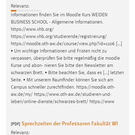
Relevanz:
Conversion-Tracking
Informationen finden Sie im
Moodle
Kurs WEIDEN
Cookie Laufzeit:
BUSINESS SCHOOL - Allgemeine Informationen.
3 Monate
https://www.vhb.org/
https://www.vhb.org/studierende/registrierung/
Facebook Pixel
https://
moodle
.oth-aw.de/course/view.php?id=1106 [...]
• Um wichtige Informationen und Fristen nicht zu
Name:
verpassen, überprüfen Sie bitte regelmäßig die
moodle
_fbp
Kurse und abon- nieren Sie bitte den Newsletter am
Anbieter:
schwarzen Brett. • Bitte beachten Sie, dass es [...] letzten
Facebook
Seite. • Mit unserem Raumfinder können Sie sich am
Campus schneller zurechtfinden. https://
moodle
.oth-
Zweck:
aw.de/my/ https://www.oth-aw.de/studieren-und-
Conversion-Tracking
leben/online-dienste/schwarzes-brett/ https://www
Cookie Laufzeit:
3 Monate
Sprechzeiten der Professoren Fakultät WI
[PDF]
Relevanz: