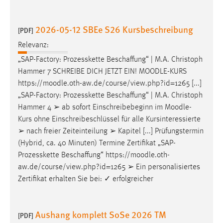
30 Tage
2026-05-12 SBEe S26 Kursbeschreibung
[PDF]
Chat
Relevanz:
Name:
„SAP-Factory: Prozesskette Beschaffung“ | M.A. Christoph
MibewSessionID, MIBEW_UserID, mibew_locale, mibew-
Hammer 7 SCHREIBE DICH JETZT EIN!
MOODLE
-KURS
chat-frame-style-5e9dbeb1811c0446
https://
moodle
.oth-aw.de/course/view.php?id=1265 [...]
Zweck:
„SAP-Factory: Prozesskette Beschaffung“ | M.A. Christoph
Wird benötigt um die Chatfunktion nutzen zu können.
Hammer 4 ➢ ab sofort Einschreibebeginn im
Moodle
-
Kurs ohne Einschreibeschlüssel für alle Kursinteressierte
Cookie Laufzeit:
➢ nach freier Zeiteinteilung ➢ Kapitel [...] Prüfungstermin
MibewSessionID, mibew-chat-frame-style-
5e9dbeb1811c0446 = Sitzungslaufzeit, mibew_locale = 3
(Hybrid, ca. 40 Minuten) Termine Zertifikat „SAP-
Jahre, MIBEW_UserID = 1 Jahr
Prozesskette Beschaffung“ https://
moodle
.oth-
aw.de/course/view.php?id=1265 ➢ Ein personalisiertes
Zertifikat erhalten Sie bei: ✓ erfolgreicher
Login
Name:
Aushang komplett SoSe 2026 TM
fe_user, be_user, be_lastLoginProvider
[PDF]