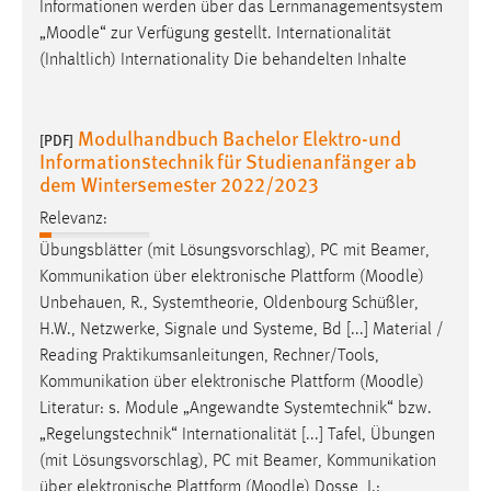
Informationen werden über das Lernmanagementsystem
„
Moodle
“ zur Verfügung gestellt. Internationalität
(Inhaltlich) Internationality Die behandelten Inhalte
Modulhandbuch Bachelor Elektro-und
[PDF]
Informationstechnik für Studienanfänger ab
dem Wintersemester 2022/2023
Relevanz:
Übungsblätter (mit Lösungsvorschlag), PC mit Beamer,
Kommunikation über elektronische Plattform (
Moodle
)
Unbehauen, R., Systemtheorie, Oldenbourg Schüßler,
H.W., Netzwerke, Signale und Systeme, Bd [...] Material /
Reading Praktikumsanleitungen, Rechner/Tools,
Kommunikation über elektronische Plattform (
Moodle
)
Literatur: s. Module „Angewandte Systemtechnik“ bzw.
„Regelungstechnik“ Internationalität [...] Tafel, Übungen
(mit Lösungsvorschlag), PC mit Beamer, Kommunikation
über elektronische Plattform (
Moodle
) Dosse, J.: