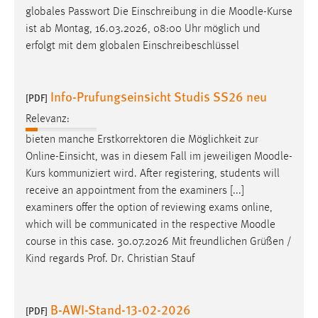
globales Passwort Die Einschreibung in die
Moodle
-Kurse
Cookie Laufzeit:
ist ab Montag, 16.03.2026, 08:00 Uhr möglich und
Max. 13 Monate
erfolgt mit dem globalen Einschreibeschlüssel
Info-Prufungseinsicht Studis SS26 neu
MARKETING
[PDF]
Relevanz:
Marketing Cookies werden von Drittanbietern
verwendet, um personalisierte Werbung anzuzeigen.
bieten manche Erstkorrektoren die Möglichkeit zur
Sie tun dies, indem sie Besucher über Websites
Online-Einsicht, was in diesem Fall im jeweiligen
Moodle
-
hinweg verfolgen.
Kurs kommuniziert wird. After registering, students will
receive an appointment from the examiners [...]
Google Ads
examiners offer the option of reviewing exams online,
which will be communicated in the respective
Moodle
Name:
course in this case. 30.07.2026 Mit freundlichen Grüßen /
_gcl_au
Kind regards Prof. Dr. Christian Stauf
Anbieter:
Google Ireland Limited
B-AWI-Stand-13-02-2026
[PDF]
Zweck: