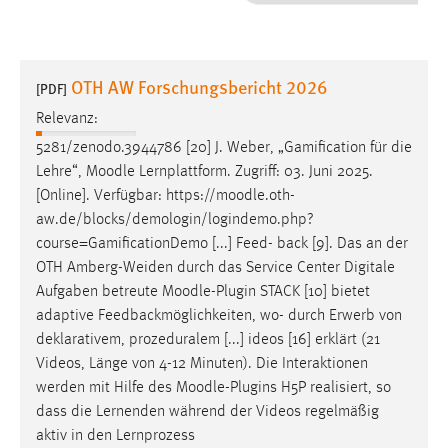
1 Jahr
Performance
OTH AW Forschungsbericht 2026
[PDF]
Name:
Relevanz:
staticfilecache
5281/zenodo.3944786 [20] J. Weber, „Gamification für die
Lehre“,
Moodle
Lernplattform. Zugriff: 03. Juni 2025.
Zweck:
[Online]. Verfügbar: https://
moodle
.oth-
Für performante Seitenauslieferung wird in diesem Cookie
gespeichert, ob man eingeloggt ist.
aw.de/blocks/demologin/logindemo.php?
course=GamificationDemo [...] Feed- back [9]. Das an der
OTH Amberg-Weiden durch das Service Center Digitale
Sprachpräferenz
Aufgaben betreute
Moodle
-Plugin STACK [10] bietet
Name:
adaptive Feedbackmöglichkeiten, wo- durch Erwerb von
site-language-preference
deklarativem, prozeduralem [...] ideos [16] erklärt (21
Videos, Länge von 4-12 Minuten). Die Interaktionen
Zweck:
werden mit Hilfe des
Moodle
-Plugins H5P realisiert, so
Das Cookie speichert die gewählte Sprache der Website.
dass die Lernenden während der Videos regelmäßig
Cookie Laufzeit:
aktiv in den Lernprozess