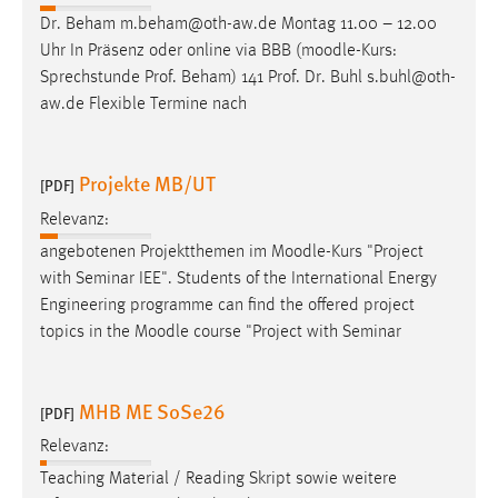
EXTERNE MEDIEN
Dr. Beham m.beham@oth-aw.de Montag 11.00 – 12.00
Um Inhalte von Videoplattformen und Social Media
Uhr In Präsenz oder online via BBB (
moodle
-Kurs:
Plattformen anzeigen zu können, werden von diesen
Sprechstunde Prof. Beham) 141 Prof. Dr. Buhl s.buhl@oth-
externen Medien Cookies gesetzt.
aw.de Flexible Termine nach
YouTube
Projekte MB/UT
[PDF]
Vimeo
Relevanz:
angebotenen Projektthemen im
Moodle
-Kurs "Project
with Seminar IEE". Students of the International Energy
Engineering programme can find the offered project
topics in the
Moodle
course "Project with Seminar
MHB ME SoSe26
[PDF]
Relevanz:
Teaching Material / Reading Skript sowie weitere