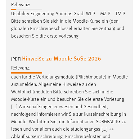
Relevanz:
Zweck:
Dieser Cookie ist notwendig um sich an der Website
Usability Engineering Andreas Gradl WI P – MZ P – TM P
einloggen zu können.
Bitte schreiben Sie sich in die
Moodle
-Kurse ein (den
globalen Einschreibeschlüssel erhalten Sie zeitnah) und
Cookie Laufzeit:
besuchen Sie die erste Vorlesung
24 Stunden
Hinweise-zu-Moodle-SoSe-2026
[PDF]
STATISTIK
Relevanz:
Statistik Cookies erfassen Informationen anonym.
auch für die Vertiefungsmodule (Pflichtmodule) in
Moodle
Diese Informationen helfen uns zu verstehen, wie
anzumelden. Allgemeine Hinweise zu den
unsere Besucher unsere Website nutzen.
Wahlpflichtmodulen Bitte schreiben Sie sich in die
Moodle
-Kurse ein und besuchen Sie die erste Vorlesung
Matomo
[...] Wirtschaftsingenieurwesen und Gesundheit,
Name:
nachfolgend informieren wir Sie zur Kurseinschreibung in
_pk_ref, _pk_cvar, _pk_id, _pk_ses
Moodle
. Wir bitten Sie, die Informationen SORGFÄLTIG zu
lesen und vor allem auch die studiengangss [...] ++
Zweck:
Ablauf Kurseinschreibung, Einschreibefristen und
Zugriffsstatistik