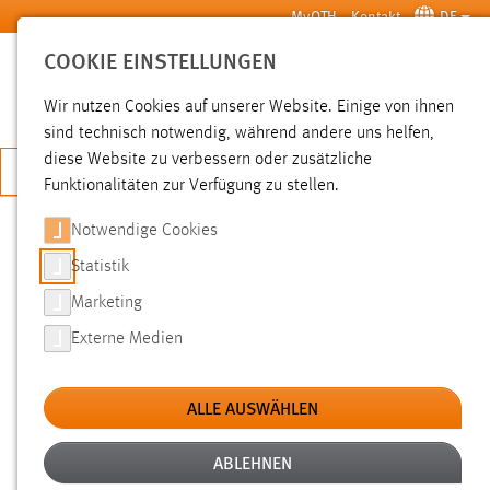
Zum Hauptinhalt springen
MyOTH
Kontakt
DE
COOKIE EINSTELLUNGEN
SUCHE
Wir nutzen Cookies auf unserer Website. Einige von ihnen
sind technisch notwendig, während andere uns helfen,
diese Website zu verbessern oder zusätzliche
JETZT BEWERBEN
Funktionalitäten zur Verfügung zu stellen.
Notwendige Cookies
SUCHE
Statistik
Marketing
FILTER
Externe Medien
Typ
ALLE AUSWÄHLEN
Erstellungsdatum
ABLEHNEN